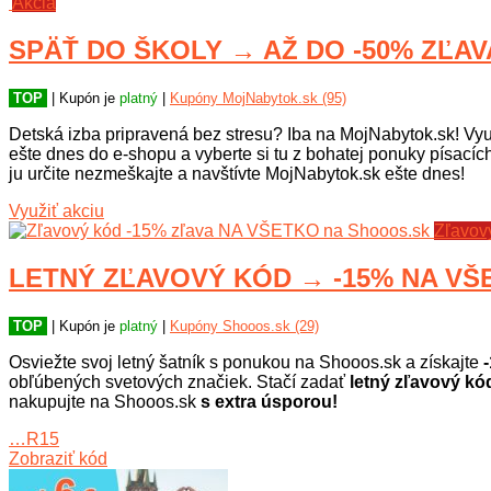
Akcia
SPÄŤ DO ŠKOLY → AŽ DO -50% ZĽAVA
TOP
| Kupón je
platný
|
Kupóny MojNabytok.sk (95)
Detská izba pripravená bez stresu? Iba na MojNabytok.sk! Vyu
ešte dnes do e-shopu a vyberte si tu z bohatej ponuky písacíc
ju určite nezmeškajte a navštívte MojNabytok.sk ešte dnes!
Využiť akciu
Zľavov
LETNÝ ZĽAVOVÝ KÓD → -15% NA VŠE
TOP
| Kupón je
platný
|
Kupóny Shooos.sk (29)
Osviežte svoj letný šatník s ponukou na Shooos.sk a získajte
-
obľúbených svetových značiek. Stačí zadať
letný zľavový kó
nakupujte na Shooos.sk
s extra úsporou!
…R15
Zobraziť kód