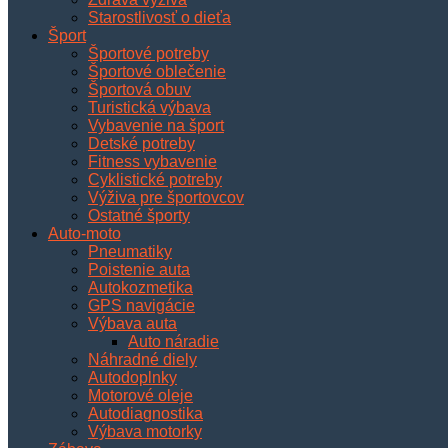
Starostlivosť o dieťa
Šport
Športové potreby
Športové oblečenie
Športová obuv
Turistická výbava
Vybavenie na šport
Detské potreby
Fitness vybavenie
Cyklistické potreby
Výživa pre športovcov
Ostatné športy
Auto-moto
Pneumatiky
Poistenie auta
Autokozmetika
GPS navigácie
Výbava auta
Auto náradie
Náhradné diely
Autodoplnky
Motorové oleje
Autodiagnostika
Výbava motorky