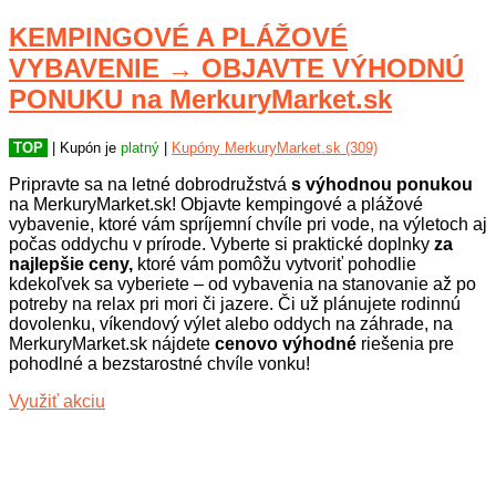
KEMPINGOVÉ A PLÁŽOVÉ
VYBAVENIE → OBJAVTE VÝHODNÚ
PONUKU na MerkuryMarket.sk
TOP
| Kupón je
platný
|
Kupóny MerkuryMarket.sk (309)
Pripravte sa na letné dobrodružstvá
s výhodnou ponukou
na MerkuryMarket.sk! Objavte kempingové a plážové
vybavenie, ktoré vám spríjemní chvíle pri vode, na výletoch aj
počas oddychu v prírode. Vyberte si praktické doplnky
za
najlepšie ceny,
ktoré vám pomôžu vytvoriť pohodlie
kdekoľvek sa vyberiete – od vybavenia na stanovanie až po
potreby na relax pri mori či jazere. Či už plánujete rodinnú
dovolenku, víkendový výlet alebo oddych na záhrade, na
MerkuryMarket.sk nájdete
cenovo výhodné
riešenia pre
pohodlné a bezstarostné chvíle vonku!
Využiť akciu