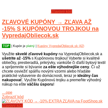
Zľavový kód
ZĽAVOVÉ KUPÓNY → ZĽAVA AŽ
-15% S KUPÓNOVOU TROJKOU na
VypredajObliecok.sk
TOP
| Kupón je
platný
|
Kupóny VypredajObliecok.sk (42)
Využite
skvelé zľavové kupóny
na VypredajObliecok.sk a
ušetrite až -15%
s Kupónovou trojkou! Vyberte si kvalitné
obliečky, prestieradlá, prikrývky, vankúše či ďalší bytový textil
a spríjemnite si bývanie
za ešte výhodnejšie ceny
. Či už
chcete osviežiť spálňu novými vzormi alebo hľadáte
praktické vybavenie do domácnosti, teraz je
ideálny čas
nakupovať
. Využite Kupónovú trojku a premeňte výhodný
nákup na ešte
väčšiu úsporu
!
…ope
Zobraziť kód
Zľavový kód