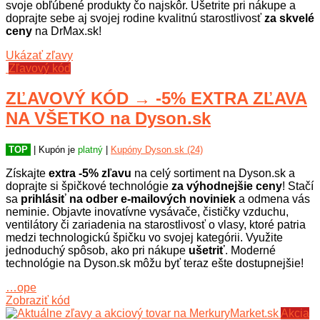
svoje obľúbené produkty čo najskôr. Ušetrite pri nákupe a
doprajte sebe aj svojej rodine kvalitnú starostlivosť
za skvelé
ceny
na DrMax.sk!
Ukázať zľavy
Zľavový kód
ZĽAVOVÝ KÓD → -5% EXTRA ZĽAVA
NA VŠETKO na Dyson.sk
TOP
| Kupón je
platný
|
Kupóny Dyson.sk (24)
Získajte
extra -5% zľavu
na celý sortiment na Dyson.sk a
doprajte si špičkové technológie
za výhodnejšie ceny
! Stačí
sa
prihlásiť na odber e-mailových noviniek
a odmena vás
neminie. Objavte inovatívne vysávače, čističky vzduchu,
ventilátory či zariadenia na starostlivosť o vlasy, ktoré patria
medzi technologickú špičku vo svojej kategórii. Využite
jednoduchý spôsob, ako pri nákupe
ušetriť
. Moderné
technológie na Dyson.sk môžu byť teraz ešte dostupnejšie!
…ope
Zobraziť kód
Akcia