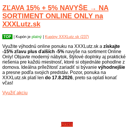
ZĽAVA 15% + 5% NAVYŠE → NA
SORTIMENT ONLINE ONLY na
XXXLutz.sk
TOP
| Kupón je
platný
|
Kupóny XXXLutz.sk (237)
Využite výhodnú online ponuku na XXXLutz.sk a
získajte
-15% zľavu plus ďalších -5%
navyše na sortiment Online
Only! Objavte moderný nábytok, štýlové doplnky aj praktické
riešenia pre každú miestnosť, ktoré si objednáte pohodlne z
domova. Ideálna príležitosť zariadiť si bývanie
výhodnejšie
a presne podľa svojich predstáv. Pozor, ponuka na
XXXLutz.sk platí len
do 17.8.2026
, preto sa oplatí konať
včas!
Využiť akciu
Akcia