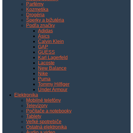
Parfémy
Kozmetika
Drogéria
Šperky a bižutéria
Podľa značky
Adidas
Asics
Calvin Klein
GAP
GUESS
Karl Lagerfeld
Lacoste
New Balance
Nike
Puma
Tommy Hilfiger
Under Armour
Elektronika
Mobilné telefóny
Televízory
Počítače a notebooky
Tablety
Veľké spotrebiče
Ostatná elektronika
Audio a video