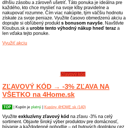
dlhšiu zásobu a zároveň ušetriť. Táto ponuka je ideálna pre
každého, kto chce myslieť na svoje kĺby pravidelne a
nakupovať rozumne. Čím viac nakúpite, tým väčšiu hodnotu
získate za svoje peniaze. Využite časovo obmedzenú akciu a
doprajte si obľúbený produkt
s bonusom navyše
. Navštívte
Kloubus.sk a
urobte tento výhodný nákup hneď teraz
a
len vďaka tejto ponuke.
Využiť akciu
Zľavový kód
ZĽAVOVÝ KÓD → -3% ZĽAVA NA
VŠETKO na 4Home.sk
TOP
| Kupón je
platný
|
Kupóny 4HOME.sk (140)
Využite
exkluzívny zľavový kód
na zľavu -3% na celý
sortiment. Objavte široký výber produktov pre domácnosť,
bývanie a každodenné pohodlie – od bytových doplnkov cez