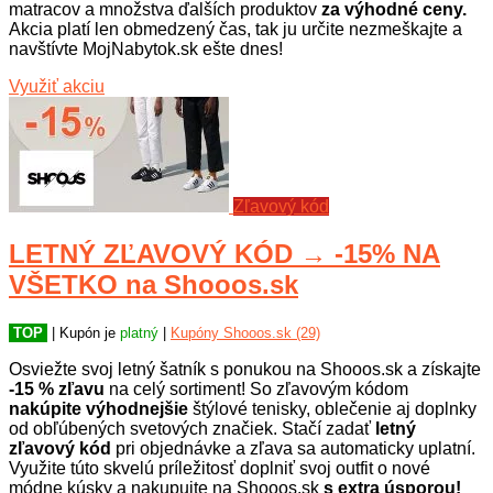
matracov a množstva ďalších produktov
za výhodné ceny.
Akcia platí len obmedzený čas, tak ju určite nezmeškajte a
navštívte MojNabytok.sk ešte dnes!
Využiť akciu
Zľavový kód
LETNÝ ZĽAVOVÝ KÓD → -15% NA
VŠETKO na Shooos.sk
TOP
| Kupón je
platný
|
Kupóny Shooos.sk (29)
Osviežte svoj letný šatník s ponukou na Shooos.sk a získajte
-15 % zľavu
na celý sortiment! So zľavovým kódom
nakúpite výhodnejšie
štýlové tenisky, oblečenie aj doplnky
od obľúbených svetových značiek. Stačí zadať
letný
zľavový kód
pri objednávke a zľava sa automaticky uplatní.
Využite túto skvelú príležitosť doplniť svoj outfit o nové
módne kúsky a nakupujte na Shooos.sk
s extra úsporou!