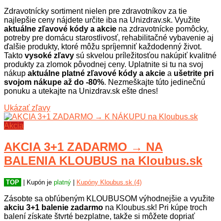
Zdravotnícky sortiment nielen pre zdravotníkov za tie
najlepšie ceny nájdete určite iba na Unizdrav.sk. Využite
aktuálne zľavové kódy a akcie
na zdravotnícke pomôcky,
potreby pre domácu starostlivosť, rehabilitačné vybavenie aj
ďalšie produkty, ktoré môžu spríjemniť každodenný život.
Takto
vysoké zľavy
sú skvelou príležitosťou nakúpiť kvalitné
produkty za zlomok pôvodnej ceny. Uplatnite si tu na svoj
nákup
aktuálne platné zľavové kódy a akcie
a
ušetrite pri
svojom nákupe až do -80%
. Nezmeškajte túto jedinečnú
ponuku a utekajte na Unizdrav.sk ešte dnes!
Ukázať zľavy
Akcia
AKCIA 3+1 ZADARMO → NA
BALENIA KLOUBUS na Kloubus.sk
TOP
| Kupón je
platný
|
Kupóny Kloubus.sk (4)
Zásobte sa obľúbeným KLOUBUSOM výhodnejšie a využite
akciu 3+1 balenie zadarmo
na Kloubus.sk! Pri kúpe troch
balení získate štvrté bezplatne, takže si môžete dopriať