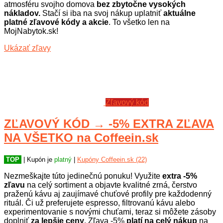
atmosféru svojho domova
bez zbytočne vysokých
nákladov.
Stačí si iba na svoj nákup uplatniť
aktuálne
platné zľavové kódy a akcie
. To všetko len na
MojNabytok.sk!
Ukázať zľavy
Zľavový kód
ZĽAVOVÝ KÓD → -5% EXTRA ZĽAVA
NA VŠETKO na Coffeein.sk
TOP
| Kupón je
platný
|
Kupóny Coffeein.sk (22)
Nezmeškajte túto jedinečnú ponuku! Využite
extra -5%
zľavu
na celý sortiment a objavte kvalitné zrná, čerstvo
praženú kávu aj zaujímavé chuťové profily pre každodenný
rituál. Či už preferujete espresso, filtrovanú kávu alebo
experimentovanie s novými chuťami, teraz si môžete zásoby
doplniť
za lepšie ceny
. Zľava -5%
platí na celý nákup
na