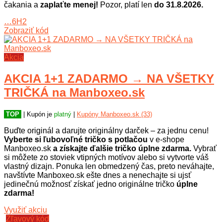
čakania a
zaplaťte menej!
Pozor, platí len
do 31.8.2026.
…6H2
Zobraziť kód
Akcia
AKCIA 1+1 ZADARMO → NA VŠETKY
TRIČKÁ na Manboxeo.sk
TOP
| Kupón je
platný
|
Kupóny Manboxeo.sk (33)
Buďte originál a darujte originálny darček – za jednu cenu!
Vyberte si ľubovoľné tričko s potlačou
v e-shope
Manboxeo.sk
a získajte ďalšie tričko úplne zdarma.
Vybrať
si môžete zo stoviek vtipných motívov alebo si vytvorte váš
vlastný dizajn. Ponuka len obmedzený čas, preto neváhajte,
navštívte Manboxeo.sk ešte dnes a nenechajte si ujsť
jedinečnú možnosť získať jedno originálne tričko
úplne
zdarma!
Využiť akciu
Zľavový kód