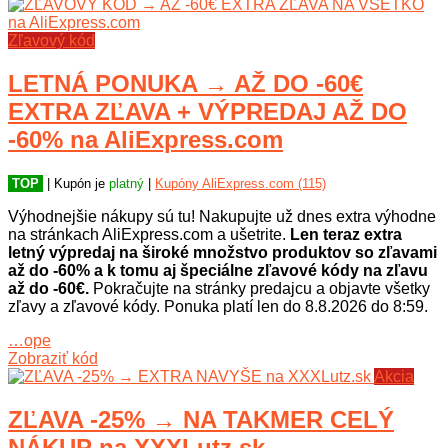
Zľavový kód
LETNÁ PONUKA → AŽ DO -60€
EXTRA ZĽAVA + VÝPREDAJ AŽ DO
-60% na AliExpress.com
TOP
| Kupón je
platný
|
Kupóny AliExpress.com (115)
Výhodnejšie nákupy sú tu! Nakupujte už dnes extra výhodne
na stránkach AliExpress.com a ušetrite.
Len teraz extra
letný výpredaj na široké množstvo produktov so zľavami
až do -60% a k tomu aj špeciálne zľavové kódy na zľavu
až do -60€.
Pokračujte na stránky predajcu a objavte všetky
zľavy a zľavové kódy. Ponuka platí len do 8.8.2026 do 8:59.
…ope
Zobraziť kód
Akcia
ZĽAVA -25% → NA TAKMER CELÝ
NÁKUP na XXXLutz.sk