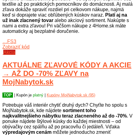
textílie až po praktických pomocníkov do domácnosti. Aj malá
zľava dokáže spraviť rozdiel pri celkovom nákupe, najmä
keď si doprajete viac obľúbených kúskov naraz.
Platí aj na
už inak zlacnený tovar
alebo akciový sortiment. Nakúpte s
nami a extra zľavou! Pri väčšom nákupe z 4Home.sk máte
automaticky aj bezplatné doručenie.
…FS3
Zobraziť kód
Akcia
AKTUÁLNE ZĽAVOVÉ KÓDY A AKCIE
→ AŽ DO -70% ZĽAVY na
MojNabytok.sk
TOP
| Kupón je
platný
|
Kupóny MojNabytok.sk (95)
Potrebuje váš interiér chytiť druhý dych? Chyťte ho spolu s
MojNabytok.sk, kde nájdete
sortiment toho
najkvalitnejšieho nábytku teraz zlacneného až do -70%
. V
ponuke nájdete štýlové kúsky do každej miestnosti – od
obývačky cez spálňu až po pracovňu či jedáleň. Vďaka
výpredajovým cenám
môžete jednoducho zmeniť