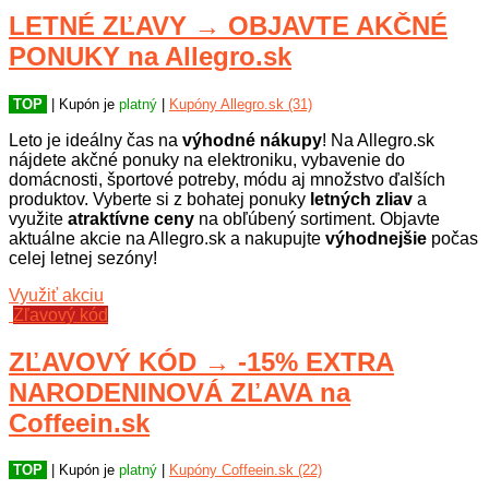
LETNÉ ZĽAVY → OBJAVTE AKČNÉ
PONUKY na Allegro.sk
TOP
| Kupón je
platný
|
Kupóny Allegro.sk (31)
Leto je ideálny čas na
výhodné nákupy
! Na Allegro.sk
nájdete akčné ponuky na elektroniku, vybavenie do
domácnosti, športové potreby, módu aj množstvo ďalších
produktov. Vyberte si z bohatej ponuky
letných zliav
a
využite
atraktívne ceny
na obľúbený sortiment. Objavte
aktuálne akcie na Allegro.sk a nakupujte
výhodnejšie
počas
celej letnej sezóny!
Využiť akciu
Zľavový kód
ZĽAVOVÝ KÓD → -15% EXTRA
NARODENINOVÁ ZĽAVA na
Coffeein.sk
TOP
| Kupón je
platný
|
Kupóny Coffeein.sk (22)