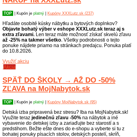
TOP
| Kupón je
platný
|
Kupóny XXXLutz.sk (237)
Hľadáte osobité kúsky nábytku a bytových doplnkov?
Objavte bohatý výber v eshope XXXLutz.sk teraz aj s
extra zľavami.
Len teraz máte možnosť získať skvelú zľavu
až -25% na takmer všetko
. Všetky podrobnosti o tejto
ponuke nájdete priamo na stránkach predajcu. Ponuka platí
do 10.8.2026.
Využiť akciu
Akcia
SPÄŤ DO ŠKOLY → AŽ DO -50%
ZĽAVA na MojNabytok.sk
TOP
| Kupón je
platný
|
Kupóny MojNabytok.sk (95)
Detská izba pripravená bez stresu? Iba na MojNabytok.sk!
Využite teraz
jedinečnú zľavu -50%
na nábytok a iné
vybavenie do detskej izby a zariaďujte bez starostí a s
predstihom. Bežte ešte dnes do e-shopu a vyberte si tu z
bohatej ponuky písacích stolov, detských postelí, skríň,