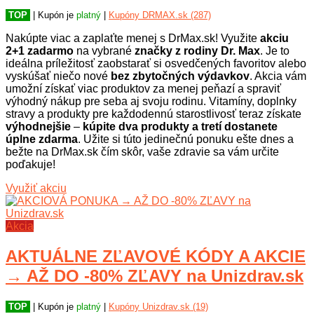
TOP
| Kupón je
platný
|
Kupóny DRMAX.sk (287)
Nakúpte viac a zaplaťte menej s DrMax.sk! Využite
akciu
2+1 zadarmo
na vybrané
značky z rodiny Dr. Max
. Je to
ideálna príležitosť zaobstarať si osvedčených favoritov alebo
vyskúšať niečo nové
bez zbytočných výdavkov
. Akcia vám
umožní získať viac produktov za menej peňazí a spraviť
výhodný nákup pre seba aj svoju rodinu. Vitamíny, doplnky
stravy a produkty pre každodennú starostlivosť teraz získate
výhodnejšie
–
kúpite dva produkty a tretí dostanete
úplne zdarma
. Užite si túto jedinečnú ponuku ešte dnes a
bežte na DrMax.sk čím skôr, vaše zdravie sa vám určite
poďakuje!
Využiť akciu
Akcia
AKTUÁLNE ZĽAVOVÉ KÓDY A AKCIE
→ AŽ DO -80% ZĽAVY na Unizdrav.sk
TOP
| Kupón je
platný
|
Kupóny Unizdrav.sk (19)