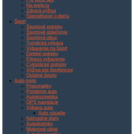
Na erekciu
Zdravá výživa
Starostlivosť o dieťa
Šport
Športové potreby
Športové oblečenie
Športová obuv
Turistická výbava
Vybavenie na šport
Detské potreby
Fitness vybavenie
Cyklistické potreby
Výživa pre športovcov
Ostatné športy
Auto-moto
Pneumatiky
Poistenie auta
Autokozmetika
GPS navigácie
Výbava auta
Auto náradie
Náhradné diely
Autodoplnky
Motorové oleje