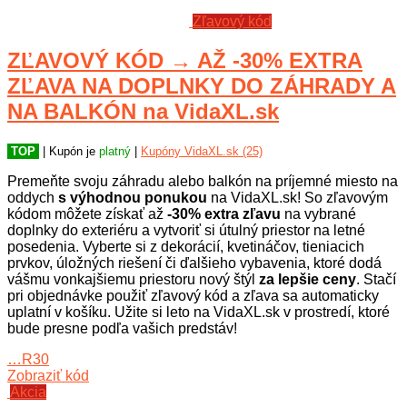
Zľavový kód
ZĽAVOVÝ KÓD → AŽ -30% EXTRA
ZĽAVA NA DOPLNKY DO ZÁHRADY A
NA BALKÓN na VidaXL.sk
TOP
| Kupón je
platný
|
Kupóny VidaXL.sk (25)
Premeňte svoju záhradu alebo balkón na príjemné miesto na
oddych
s výhodnou ponukou
na VidaXL.sk! So zľavovým
kódom môžete získať až
-30% extra zľavu
na vybrané
doplnky do exteriéru a vytvoriť si útulný priestor na letné
posedenia. Vyberte si z dekorácií, kvetináčov, tieniacich
prvkov, úložných riešení či ďalšieho vybavenia, ktoré dodá
vášmu vonkajšiemu priestoru nový štýl
za lepšie ceny
. Stačí
pri objednávke použiť zľavový kód a zľava sa automaticky
uplatní v košíku. Užite si leto na VidaXL.sk v prostredí, ktoré
bude presne podľa vašich predstáv!
…R30
Zobraziť kód
Akcia