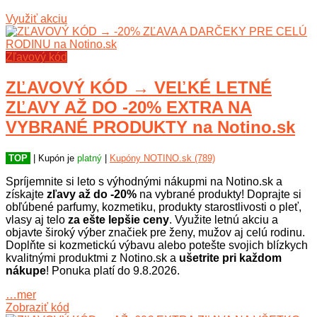
Využiť akciu
Zľavový kód
ZĽAVOVÝ KÓD → VEĽKÉ LETNÉ
ZĽAVY AŽ DO -20% EXTRA NA
VYBRANÉ PRODUKTY na Notino.sk
TOP
| Kupón je
platný
|
Kupóny NOTINO.sk (789)
Spríjemnite si leto s výhodnými nákupmi na Notino.sk a
získajte
zľavy až do -20%
na vybrané produkty! Doprajte si
obľúbené parfumy, kozmetiku, produkty starostlivosti o pleť,
vlasy aj telo
za ešte lepšie ceny
. Využite letnú akciu a
objavte široký výber značiek pre ženy, mužov aj celú rodinu.
Doplňte si kozmetickú výbavu alebo potešte svojich blízkych
kvalitnými produktmi z Notino.sk a
ušetrite pri každom
nákupe
! Ponuka platí do 9.8.2026.
…mer
Zobraziť kód