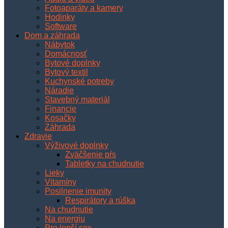
Fotoaparáty a kamery
Hodinky
Software
Dom a záhrada
Nábytok
Domácnosť
Bytové doplnky
Bytový textil
Kuchynské potreby
Náradie
Stavebný materiál
Financie
Kosačky
Záhrada
Zdravie
Výživové doplnky
Zväčšenie pŕs
Tabletky na chudnutie
Lieky
Vitamíny
Posilnenie imunity
Respirátory a rúška
Na chudnutie
Na energiu
Pre lepší sex