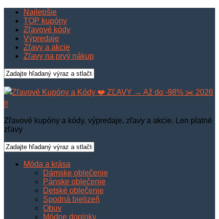
Najlepšie
TOP kupóny
Zľavové kódy
Výpredaje
Zľavy a akcie
Zľavy na prvý nákup
Zľavové kupóny a kódy, výpredaje, zľavy a akcie. Len platné
zľavy
Móda a krása
Dámske oblečenie
Pánske oblečenie
Detské oblečenie
Spodná bielizeň
Obuv
Módne doplnky