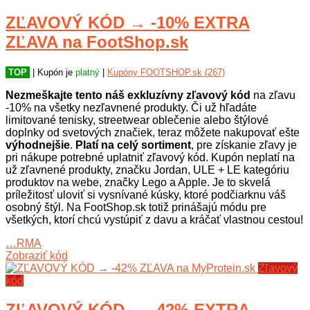
ZĽAVOVÝ KÓD → -10% EXTRA
ZĽAVA na FootShop.sk
TOP
| Kupón je
platný
|
Kupóny FOOTSHOP.sk (267)
Nezmeškajte tento náš exkluzívny zľavový kód
na zľavu
-10% na všetky nezľavnené produkty. Či už hľadáte
limitované tenisky, streetwear oblečenie alebo štýlové
doplnky od svetových značiek, teraz môžete nakupovať ešte
výhodnejšie
.
Platí na celý sortiment
, pre získanie zľavy je
pri nákupe potrebné uplatniť zľavový kód. Kupón neplatí na
už zľavnené produkty, značku Jordan, ULE + LE kategóriu
produktov na webe, značky Lego a Apple. Je to skvelá
príležitosť uloviť si vysnívané kúsky, ktoré podčiarknu váš
osobný štýl. Na FootShop.sk totiž prinášajú módu pre
všetkých, ktorí chcú vystúpiť z davu a kráčať vlastnou cestou!
…RMA
Zobraziť kód
Zľavový
kód
ZĽAVOVÝ KÓD → -42% EXTRA