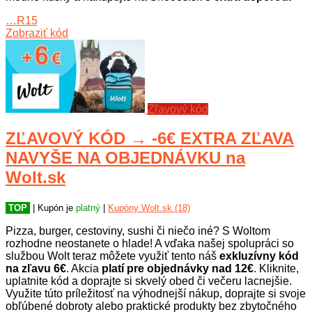
…R15
Zobraziť kód
Zľavový kód
ZĽAVOVÝ KÓD → -6€ EXTRA ZĽAVA
NAVYŠE NA OBJEDNÁVKU na
Wolt.sk
TOP
| Kupón je
platný
|
Kupóny Wolt.sk (18)
Pizza, burger, cestoviny, sushi či niečo iné? S Woltom
rozhodne neostanete o hlade! A vďaka našej spolupráci so
službou Wolt teraz môžete využiť tento náš
exkluzívny kód
na zľavu 6€
. Akcia
platí pre objednávky nad 12€
. Kliknite,
uplatnite kód a doprajte si skvelý obed či večeru lacnejšie.
Využite túto príležitosť na výhodnejší nákup, doprajte si svoje
obľúbené dobroty alebo praktické produkty bez zbytočného