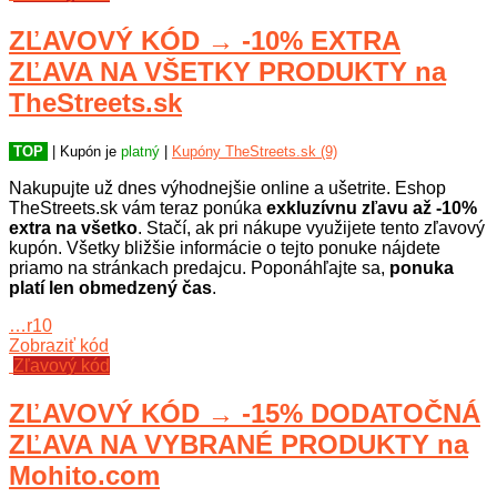
ZĽAVOVÝ KÓD → -10% EXTRA
ZĽAVA NA VŠETKY PRODUKTY na
TheStreets.sk
TOP
| Kupón je
platný
|
Kupóny TheStreets.sk (9)
Nakupujte už dnes výhodnejšie online a ušetrite. Eshop
TheStreets.sk vám teraz ponúka
exkluzívnu zľavu až -10%
extra na všetko
. Stačí, ak pri nákupe využijete tento zľavový
kupón. Všetky bližšie informácie o tejto ponuke nájdete
priamo na stránkach predajcu. Poponáhľajte sa,
ponuka
platí len obmedzený čas
.
…r10
Zobraziť kód
Zľavový kód
ZĽAVOVÝ KÓD → -15% DODATOČNÁ
ZĽAVA NA VYBRANÉ PRODUKTY na
Mohito.com