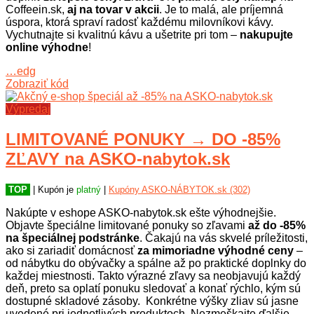
Coffeein.sk,
aj na tovar v akcii
. Je to malá, ale príjemná
úspora, ktorá spraví radosť každému milovníkovi kávy.
Vychutnajte si kvalitnú kávu a ušetrite pri tom –
nakupujte
online výhodne
!
…edg
Zobraziť kód
Výpredaj
LIMITOVANÉ PONUKY → DO -85%
ZĽAVY na ASKO-nabytok.sk
TOP
| Kupón je
platný
|
Kupóny ASKO-NÁBYTOK.sk (302)
Nakúpte v eshope ASKO-nabytok.sk ešte výhodnejšie.
Objavte špeciálne limitované ponuky so zľavami
až do -85%
na špeciálnej podstránke
. Čakajú na vás skvelé príležitosti,
ako si zariadiť domácnosť
za mimoriadne výhodné ceny
–
od nábytku do obývačky a spálne až po praktické doplnky do
každej miestnosti. Takto výrazné zľavy sa neobjavujú každý
deň, preto sa oplatí ponuku sledovať a konať rýchlo, kým sú
dostupné skladové zásoby. Konkrétne výšky zliav sú jasne
uvedené pri jednotlivých produktoch. Nezmeškajte ďalšie