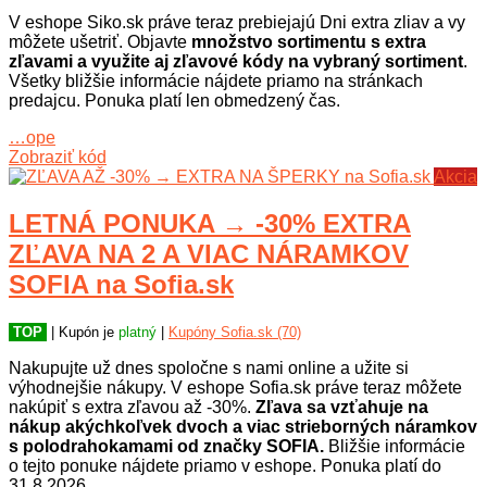
V eshope Siko.sk práve teraz prebiejajú Dni extra zliav a vy
môžete ušetriť. Objavte
množstvo sortimentu s extra
zľavami a využite aj zľavové kódy na vybraný sortiment
.
Všetky bližšie informácie nájdete priamo na stránkach
predajcu. Ponuka platí len obmedzený čas.
…ope
Zobraziť kód
Akcia
LETNÁ PONUKA → -30% EXTRA
ZĽAVA NA 2 A VIAC NÁRAMKOV
SOFIA na Sofia.sk
TOP
| Kupón je
platný
|
Kupóny Sofia.sk (70)
Nakupujte už dnes spoločne s nami online a užite si
výhodnejšie nákupy. V eshope Sofia.sk práve teraz môžete
nakúpiť s extra zľavou až -30%.
Zľava sa vzťahuje na
nákup akýchkoľvek dvoch a viac strieborných náramkov
s polodrahokamami od značky SOFIA.
Bližšie informácie
o tejto ponuke nájdete priamo v eshope. Ponuka platí do
31.8.2026.