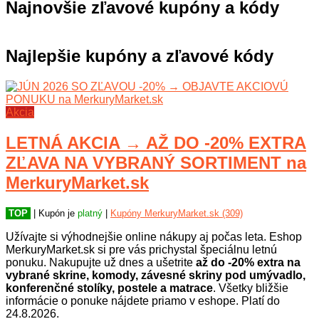
Najnovšie zľavové kupóny a kódy
Najlepšie kupóny a zľavové kódy
Akcia
LETNÁ AKCIA → AŽ DO -20% EXTRA
ZĽAVA NA VYBRANÝ SORTIMENT na
MerkuryMarket.sk
TOP
| Kupón je
platný
|
Kupóny MerkuryMarket.sk (309)
Užívajte si výhodnejšie online nákupy aj počas leta. Eshop
MerkuryMarket.sk si pre vás prichystal špeciálnu letnú
ponuku. Nakupujte už dnes a ušetrite
až do -20% extra na
vybrané skrine, komody, závesné skriny pod umývadlo,
konferenčné stolíky, postele a matrace
. Všetky bližšie
informácie o ponuke nájdete priamo v eshope. Platí do
24.8.2026.