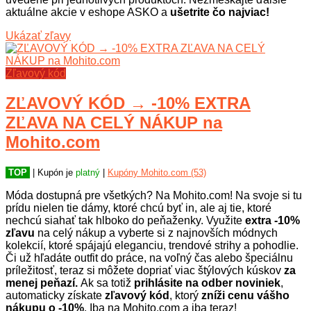
aktuálne akcie v eshope ASKO a
ušetrite čo najviac!
Ukázať zľavy
Zľavový kód
ZĽAVOVÝ KÓD → -10% EXTRA
ZĽAVA NA CELÝ NÁKUP na
Mohito.com
TOP
| Kupón je
platný
|
Kupóny Mohito.com (53)
Móda dostupná pre všetkých? Na Mohito.com! Na svoje si tu
prídu nielen tie dámy, ktoré chcú byť in, ale aj tie, ktoré
nechcú siahať tak hlboko do peňaženky. Využite
extra -10%
zľavu
na celý nákup a vyberte si z najnovších módnych
kolekcií, ktoré spájajú eleganciu, trendové strihy a pohodlie.
Či už hľadáte outfit do práce, na voľný čas alebo špeciálnu
príležitosť, teraz si môžete dopriať viac štýlových kúskov
za
menej peňazí.
Ak sa totiž
prihlásite na odber noviniek
,
automaticky získate
zľavový kód
, ktorý
zníži cenu vášho
nákupu o -10%
. Iba na Mohito.com a iba teraz!