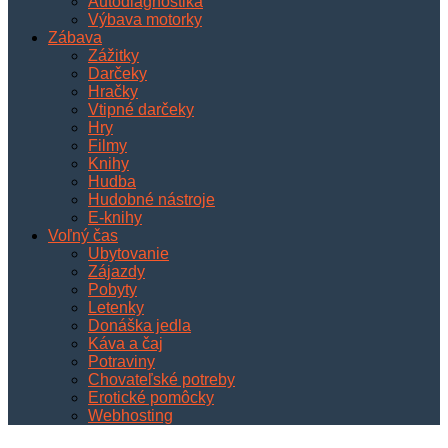
Autodiagnostika
Výbava motorky
Zábava
Zážitky
Darčeky
Hračky
Vtipné darčeky
Hry
Filmy
Knihy
Hudba
Hudobné nástroje
E-knihy
Voľný čas
Ubytovanie
Zájazdy
Pobyty
Letenky
Donáška jedla
Káva a čaj
Potraviny
Chovateľské potreby
Erotické pomôcky
Webhosting