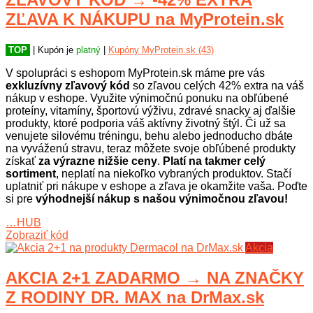
ZĽAVA K NÁKUPU na MyProtein.sk
TOP
| Kupón je
platný
|
Kupóny MyProtein.sk (43)
V spolupráci s eshopom MyProtein.sk máme pre vás
exkluzívny zľavový kód
so zľavou celých 42% extra na váš
nákup v eshope. Využite výnimočnú ponuku na obľúbené
proteíny, vitamíny, športovú výživu, zdravé snacky aj ďalšie
produkty, ktoré podporia váš aktívny životný štýl. Či už sa
venujete silovému tréningu, behu alebo jednoducho dbáte
na vyváženú stravu, teraz môžete svoje obľúbené produkty
získať
za výrazne nižšie ceny
.
Platí na takmer celý
sortiment
, neplatí na niekoľko vybraných produktov. Stačí
uplatniť pri nákupe v eshope a zľava je okamžite vaša. Poďte
si pre
výhodnejší nákup s našou výnimočnou zľavou!
…HUB
Zobraziť kód
Akcia
AKCIA 2+1 ZADARMO → NA ZNAČKY
Z RODINY DR. MAX na DrMax.sk