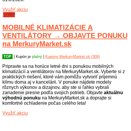
Využiť akciu
Akcia
MOBILNÉ KLIMATIZÁCIE A
VENTILÁTORY → OBJAVTE PONUKU
na MerkuryMarket.sk
TOP
| Kupón je
platný
|
Kupóny MerkuryMarket.sk (309)
Pripravte sa na horúce letné dni s ponukou mobilných
klimatizácií a ventilátorov na MerkuryMarket.sk. Vyberte si z
praktických riešení, ktoré vám pomôžu vytvoriť príjemnú
klímu doma aj v kancelárii. V ponuke nájdete modely
rôznych výkonov a dizajnov, aby ste si ľahko vybrali
zariadenie presne podľa svojich potrieb. Objavte
aktuálnu
výhodnú ponuku
na MerkuryMarket.sk a doprajte si
komfortné ochladenie počas celého leta!
Využiť akciu