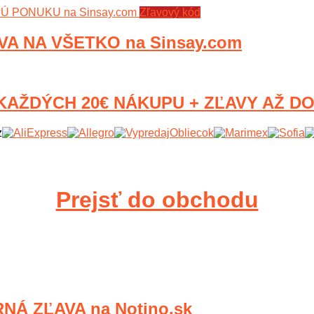
Zľavový kód
VA NA VŠETKO na Sinsay.com
AŽDÝCH 20€ NÁKUPU + ZĽAVY AŽ DO -
Prejsť do obchodu
Á ZĽAVA na Notino.sk