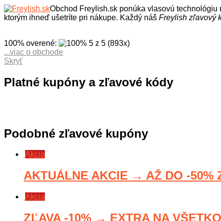
Obchod Freylish.sk ponúka vlasovú technológiu n
ktorým ihneď ušetríte pri nákupe. Každý náš
Freylish zľavový 
100% overené
:
5
z
5
(
893
x
)
...viac o obchode
Eshop Freyllish.sk ponúka sortiment elektroniky pre vaše vlas
Skryť
bohaté veľké vlny, ionizačný fén, kefu quick dry, kefu na vlas
a objavte bohatý sortiment kvalitných produktov, ktoré sa neus
Platné kupóny a zľavové kódy
správne umývať, či česať vaše vlasy, aby boli krásne a plné zd
Podobné zľavové kupóny
Akcia
AKTUÁLNE AKCIE → AŽ DO -50% Z
Akcia
ZĽAVA -10% → EXTRA NA VŠETKO n