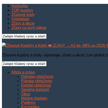
Najlepšie
TOP kupóny
Zľavové kódy
Výpredaje
Zľavy a akcie
Zľavy na prvý nákup
Zľavové kupóny a kódy, výpredaje, zľavy a akcie. Len platné z
Móda a krása
Dámske oblečenie
Pánske oblečenie
Detské oblečenie
Spodná bielizeň
Obuv
Módne doplnky
Parfémy
Kozmetika