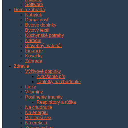
Software
Dom a záhrada
Nábytok
Domácnosť
Bytové doplnky
Bytový textil
Kuchynské potreby
Náradie
Stavebný materiál
Financie
Kosačky
Záhrada
Zdravie
Výživové doplnky
Zväčšenie pŕs
Tabletky na chudnutie
Lieky
Vitamíny
Posilnenie imunity
Respirátory a rúška
Na chudnutie
Na energiu
Pre lepší sex
Na erekciu
Zdravá výživa