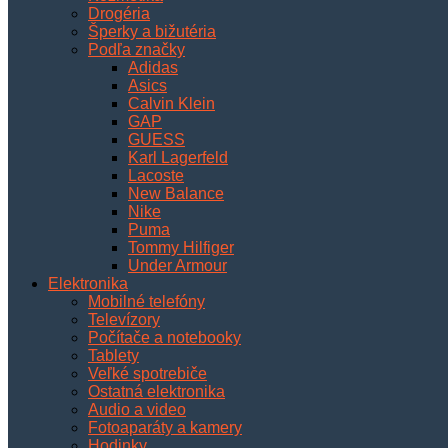
Drogéria
Šperky a bižutéria
Podľa značky
Adidas
Asics
Calvin Klein
GAP
GUESS
Karl Lagerfeld
Lacoste
New Balance
Nike
Puma
Tommy Hilfiger
Under Armour
Elektronika
Mobilné telefóny
Televízory
Počítače a notebooky
Tablety
Veľké spotrebiče
Ostatná elektronika
Audio a video
Fotoaparáty a kamery
Hodinky