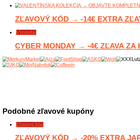
ZĽAVOVÝ KÓD → -14€ EXTRA ZĽA
Výpredaj
CYBER MONDAY → -4€ ZĽAVA ZA K
Podobné zľavové kupóny
Zľavový kód
ZĽAVOVÝ KÓD → -20% EXTRA JARN