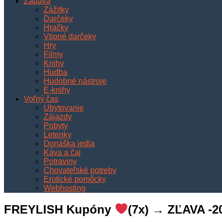
Zábava
Zážitky
Darčeky
Hračky
Vtipné darčeky
Hry
Filmy
Knihy
Hudba
Hudobné nástroje
E-knihy
Voľný čas
Ubytovanie
Zájazdy
Pobyty
Letenky
Donáška jedla
Káva a čaj
Potraviny
Chovateľské potreby
Erotické pomôcky
Webhosting
FREYLISH Kupóny
(7x) → ZĽAVA -2