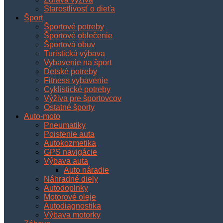
Starostlivosť o dieťa
Šport
Športové potreby
Športové oblečenie
Športová obuv
Turistická výbava
Vybavenie na šport
Detské potreby
Fitness vybavenie
Cyklistické potreby
Výživa pre športovcov
Ostatné športy
Auto-moto
Pneumatiky
Poistenie auta
Autokozmetika
GPS navigácie
Výbava auta
Auto náradie
Náhradné diely
Autodoplnky
Motorové oleje
Autodiagnostika
Výbava motorky