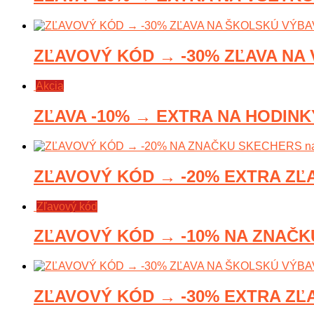
ZĽAVOVÝ KÓD → -30% ZĽAVA NA 
Akcia
ZĽAVA -10% → EXTRA NA HODINKY 
ZĽAVOVÝ KÓD → -20% EXTRA ZĽA
Zľavový kód
ZĽAVOVÝ KÓD → -10% NA ZNAČKU
ZĽAVOVÝ KÓD → -30% EXTRA ZĽA