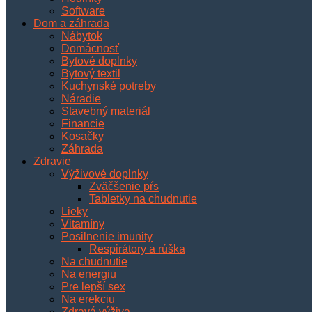
Software
Dom a záhrada
Nábytok
Domácnosť
Bytové doplnky
Bytový textil
Kuchynské potreby
Náradie
Stavebný materiál
Financie
Kosačky
Záhrada
Zdravie
Výživové doplnky
Zväčšenie pŕs
Tabletky na chudnutie
Lieky
Vitamíny
Posilnenie imunity
Respirátory a rúška
Na chudnutie
Na energiu
Pre lepší sex
Na erekciu
Zdravá výživa