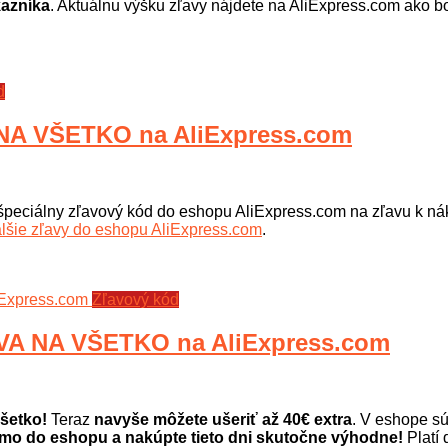
kazníka
. Aktuálnu výšku zľavy nájdete na AliExpress.com ako b
d
A VŠETKO na AliExpress.com
špeciálny zľavový kód do eshopu AliExpress.com na zľavu k n
lšie zľavy do eshopu AliExpress.com
.
Zľavový kód
A NA VŠETKO na AliExpress.com
všetko!
Teraz
navyše môžete ušeriť až 40€ extra
. V eshope sú
amo do eshopu a nakúpte tieto dni skutočne výhodne!
Platí 