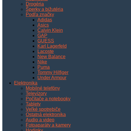
Drogéria
Šperky a bižutéria
Podľa značky
Adidas
Asics
Calvin Klein
GAP
GUESS
Karl Lagerfeld
Lacoste
New Balance
Nike
Puma
Tommy Hilfiger
Under Armour
Elektronika
Mobilné telefóny
Televízory
Počítače a notebooky
Tablety
Veľké spotrebiče
Ostatná elektronika
Audio a video
Fotoaparáty a kamery
Hodinky