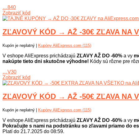
…840
Zobraziť kód
ZĽAVOVÝ KÓD → AŽ -30€ ZĽAVA NA V
Kupón je neplatný |
Kupóny AliExpress.com (115)
V eshope AliExpress prichádzajú
ZĽAVY AŽ DO -60%
a vy
mô
nakúpte tieto dni skutočne výhodne!
Kódy sú rôzne pre rô
…V30
Zobraziť kód
ZĽAVOVÝ KÓD → AŽ -50€ ZĽAVA NA V
Kupón je neplatný |
Kupóny AliExpress.com (115)
V eshope AliExpress prichádzajú
ZĽAVY AŽ DO -60%
a vy
mô
Pokračujte s nami na podstránku so zľavami priamo do es
Platí do 21.7.2025 do 08:59.