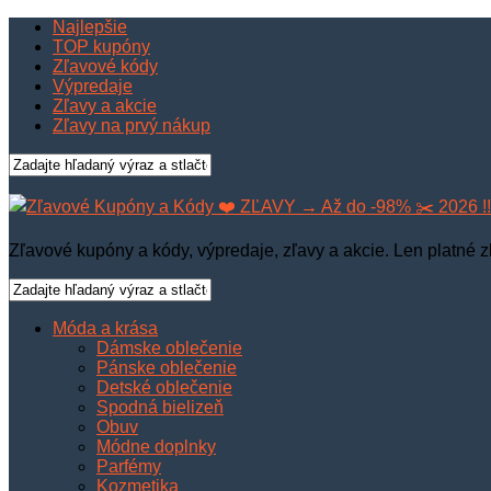
Najlepšie
TOP kupóny
Zľavové kódy
Výpredaje
Zľavy a akcie
Zľavy na prvý nákup
Zľavové kupóny a kódy, výpredaje, zľavy a akcie. Len platné z
Móda a krása
Dámske oblečenie
Pánske oblečenie
Detské oblečenie
Spodná bielizeň
Obuv
Módne doplnky
Parfémy
Kozmetika