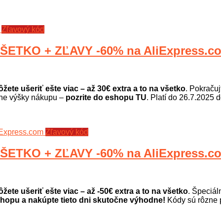
Zľavový kód
ŠETKO + ZĽAVY -60% na AliExpress.c
žete ušeriť ešte viac – až 30€ extra a to na všetko
. Pokraču
zne výšky nákupu –
pozrite do eshopu TU
. Platí do 26.7.2025 
Zľavový kód
ŠETKO + ZĽAVY -60% na AliExpress.c
žete ušeriť ešte viac – až -50€ extra a to na všetko
. Špeciál
hopu a nakúpte tieto dni skutočne výhodne!
Kódy sú rôzne 