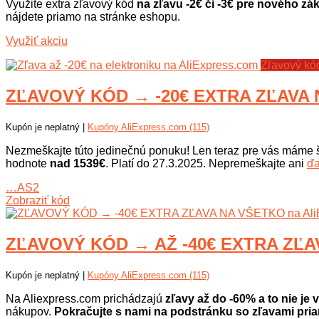
Využite extra zľavový kód
na zľavu -2€ či -3€ pre nového zá
nájdete priamo na stránke eshopu.
Využiť akciu
Zľavový kó
ZĽAVOVÝ KÓD → -20€ EXTRA ZĽAVA N
Kupón je neplatný |
Kupóny AliExpress.com (115)
Nezmeškajte túto jedinečnú ponuku! Len teraz pre vás máme 
hodnote
nad 1539€
. Platí do 27.3.2025. Nepremeškajte ani
ďa
…AS2
Zobraziť kód
ZĽAVOVÝ KÓD → AŽ -40€ EXTRA ZĽAV
Kupón je neplatný |
Kupóny AliExpress.com (115)
Na Aliexpress.com prichádzajú
zľavy až do -60% a to nie je 
nákupov.
Pokračujte s nami na podstránku so zľavami pri