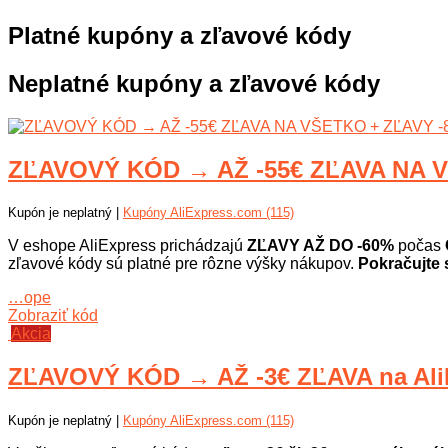
Platné kupóny a zľavové kódy
Neplatné kupóny a zľavové kódy
ZĽAVOVÝ KÓD → AŽ -55€ ZĽAVA NA V
Kupón je neplatný |
Kupóny AliExpress.com (115)
V eshope AliExpress prichádzajú
ZĽAVY AŽ DO -60%
počas
zľavové kódy sú platné pre rôzne výšky nákupov.
Pokračujte 
…ope
Zobraziť kód
Akcia
ZĽAVOVÝ KÓD → AŽ -3€ ZĽAVA na Ali
Kupón je neplatný |
Kupóny AliExpress.com (115)