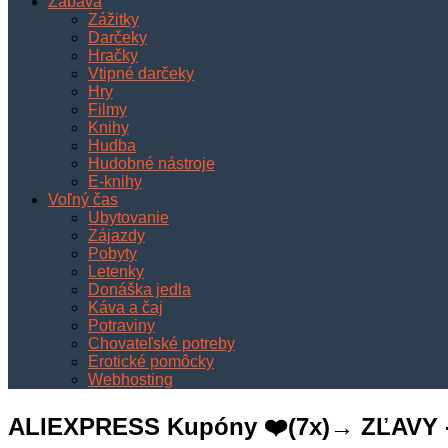
Zábava
Zážitky
Darčeky
Hračky
Vtipné darčeky
Hry
Filmy
Knihy
Hudba
Hudobné nástroje
E-knihy
Voľný čas
Ubytovanie
Zájazdy
Pobyty
Letenky
Donáška jedla
Káva a čaj
Potraviny
Chovateľské potreby
Erotické pomôcky
Webhosting
ALIEXPRESS Kupóny ❤️(7x)→ ZĽAVY -6