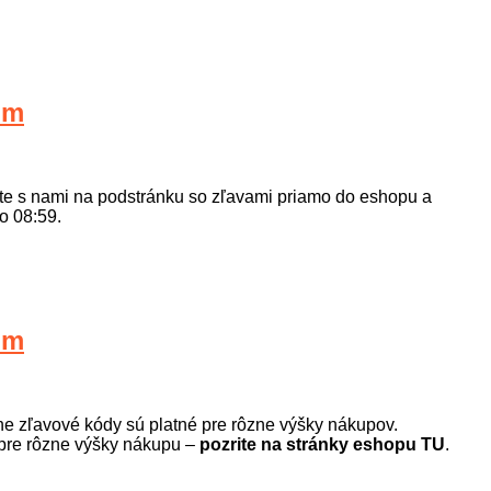
om
jte s nami na podstránku so zľavami priamo do eshopu a
do 08:59.
om
ne zľavové kódy sú platné pre rôzne výšky nákupov.
pre rôzne výšky nákupu –
pozrite na stránky eshopu TU
.