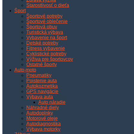
Starostlivosť o dieťa
Šport
Športové potreby
Športové oblečenie
Športová obuv
Turistická výbava
Vybavenie na šport
Detské potreby
Fitness vybavenie
Cyklistické potreby
Výživa pre športovcov
Ostatné športy
Auto-moto
Pneumatiky
Poistenie auta
Autokozmetika
GPS navigácie
Výbava auta
Auto náradie
Náhradné diely
Autodoplnky
Motorové oleje
Autodiagnostika
Výbava motorky