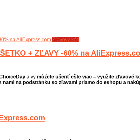
Zľavový kód
ŠETKO + ZĽAVY -60% na AliExpress.c
ChoiceDay
a vy
môžete ušeriť ešte viac – využite zľavové k
s nami na podstránku so zľavami priamo do eshopu a nakúp
Express.com