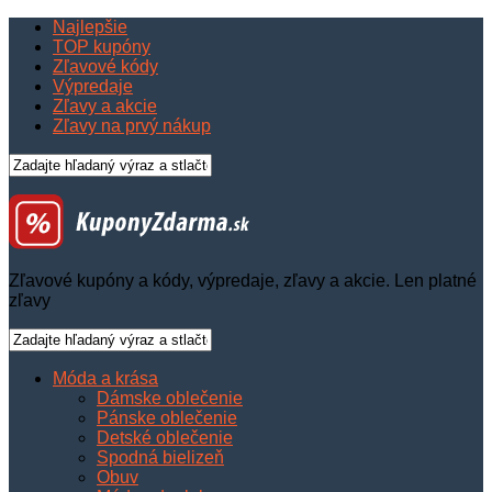
Najlepšie
TOP kupóny
Zľavové kódy
Výpredaje
Zľavy a akcie
Zľavy na prvý nákup
Zľavové kupóny a kódy, výpredaje, zľavy a akcie. Len platné
zľavy
Móda a krása
Dámske oblečenie
Pánske oblečenie
Detské oblečenie
Spodná bielizeň
Obuv