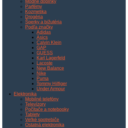
Módne doplnky
Parfémy
Kozmetika
Drogéria
Šperky a bižutéria
Podľa značky
Adidas
Asics
Calvin Klein
GAP
GUESS
Karl Lagerfeld
Lacoste
New Balance
Nike
Puma
Tommy Hilfiger
Under Armour
Elektronika
Mobilné telefóny
Televízory
Počítače a notebooky
Tablety
Veľké spotrebiče
Ostatná elektronika