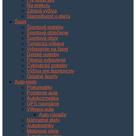
Na erekciu
Zdravá výživa
Starostlivosť o dieťa
Šport
Športové potreby
Športové oblečenie
Športová obuv
Turistická výbava
Vybavenie na šport
Detské potreby
Fitness vybavenie
Cyklistické potreby
Výživa pre športovcov
Ostatné športy
Auto-moto
Pneumatiky
Poistenie auta
Autokozmetika
GPS navigácie
Výbava auta
Auto náradie
Náhradné diely
Autodoplnky
Motorové oleje