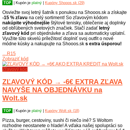
TOP
| Kupón je
platný
|
Kupóny Shooos.sk (29)
Osviežte svoj letný šatník s ponukou na Shooos.sk a získajte
-15 % zľavu
na celý sortiment! So zľavovým kódom
nakúpite výhodnejšie
štýlové tenisky, oblečenie aj doplnky
od obľúbených svetových značiek. Stačí zadať
letný
zľavový kód
pri objednávke a zľava sa automaticky uplatní.
Využite túto skvelú príležitosť doplniť svoj outfit o nové
módne kúsky a nakupujte na Shooos.sk
s extra úsporou!
…R15
Zobraziť kód
Zľavový kód
ZĽAVOVÝ KÓD → -6€ EXTRA ZĽAVA
NAVYŠE NA OBJEDNÁVKU na
Wolt.sk
TOP
| Kupón je
platný
|
Kupóny Wolt.sk (18)
Pizza, burger, cestoviny, sushi či niečo iné? S Woltom
rozhodne neostanete o hlade! A vďaka našej spolupráci so