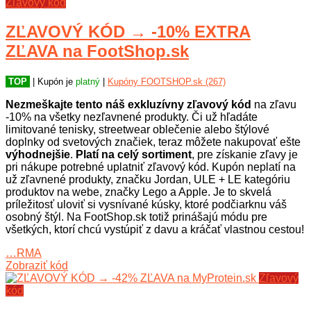
Zľavový kód
ZĽAVOVÝ KÓD → -10% EXTRA
ZĽAVA na FootShop.sk
TOP
| Kupón je
platný
|
Kupóny FOOTSHOP.sk (267)
Nezmeškajte tento náš exkluzívny zľavový kód
na zľavu
-10% na všetky nezľavnené produkty. Či už hľadáte
limitované tenisky, streetwear oblečenie alebo štýlové
doplnky od svetových značiek, teraz môžete nakupovať ešte
výhodnejšie
.
Platí na celý sortiment
, pre získanie zľavy je
pri nákupe potrebné uplatniť zľavový kód. Kupón neplatí na
už zľavnené produkty, značku Jordan, ULE + LE kategóriu
produktov na webe, značky Lego a Apple. Je to skvelá
príležitosť uloviť si vysnívané kúsky, ktoré podčiarknu váš
osobný štýl. Na FootShop.sk totiž prinášajú módu pre
všetkých, ktorí chcú vystúpiť z davu a kráčať vlastnou cestou!
…RMA
Zobraziť kód
Zľavový
kód