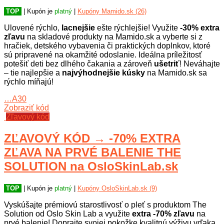
TOP
| Kupón je
platný
|
Kupóny Mamido.sk (26)
Ulovené rýchlo,
lacnejšie
ešte rýchlejšie! Využite
-30% extra
zľavu
na skladové produkty na Mamido.sk a vyberte si z
hračiek, detského vybavenia či praktických doplnkov, ktoré
sú pripravené na okamžité odoslanie. Ideálna príležitosť
potešiť deti bez dlhého čakania a zároveň
ušetriť
! Neváhajte
– tie najlepšie a
najvýhodnejšie kúsky
na Mamido.sk sa
rýchlo míňajú!
…A30
Zobraziť kód
Zľavový kód
ZĽAVOVÝ KÓD → -70% EXTRA
ZĽAVA NA PRVÉ BALENIE THE
SOLUTION na OsloSkinLab.sk
TOP
| Kupón je
platný
|
Kupóny OsloSkinLab.sk (9)
Vyskúšajte prémiovú starostlivosť o pleť s produktom The
Solution od Oslo Skin Lab a využite
extra -70% zľavu
na
prvé balenie! Doprajte svojej pokožke kvalitnú výživu vďaka