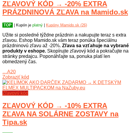
ZĽAVOVÝ KÓD → -20% EXTRA
PRÁZDNINOVÁ ZĽAVA na Mamido.sk
TOP
| Kupón je
platný
|
Kupóny Mamido.sk (26)
Užite si posledné týždne prázdnin a nakupujte teraz s extra
zľavou. Eshop Mamido.sk vám teraz ponúka špeciálnu
prázdninovú zľavu až -20%.
Zľava sa vzťahuje na vybrané
produkty v eshope.
Skopírujte zľavový kód a pokračujte na
stránky predajcu. Poponáhľajte sa, ponuka platí len
obmedzený čas.
…A20
Zobraziť kód
Zľavový kód
ZĽAVOVÝ KÓD → -10% EXTRA
ZĽAVA NA SOLÁRNE ZOSTAVY na
Tipa.sk