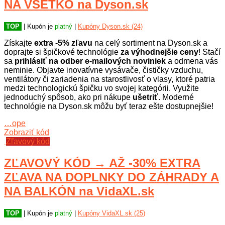
NA VŠETKO na Dyson.sk
TOP
| Kupón je
platný
|
Kupóny Dyson.sk (24)
Získajte
extra -5% zľavu
na celý sortiment na Dyson.sk a
doprajte si špičkové technológie
za výhodnejšie ceny
! Stačí
sa
prihlásiť na odber e-mailových noviniek
a odmena vás
neminie. Objavte inovatívne vysávače, čističky vzduchu,
ventilátory či zariadenia na starostlivosť o vlasy, ktoré patria
medzi technologickú špičku vo svojej kategórii. Využite
jednoduchý spôsob, ako pri nákupe
ušetriť
. Moderné
technológie na Dyson.sk môžu byť teraz ešte dostupnejšie!
…ope
Zobraziť kód
Zľavový kód
ZĽAVOVÝ KÓD → AŽ -30% EXTRA
ZĽAVA NA DOPLNKY DO ZÁHRADY A
NA BALKÓN na VidaXL.sk
TOP
| Kupón je
platný
|
Kupóny VidaXL.sk (25)