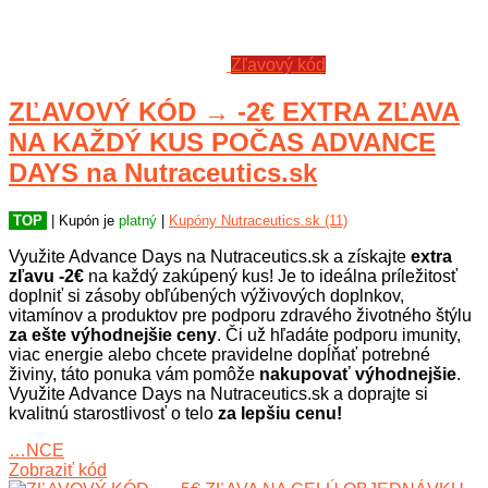
Zľavový kód
ZĽAVOVÝ KÓD → -2€ EXTRA ZĽAVA
NA KAŽDÝ KUS POČAS ADVANCE
DAYS na Nutraceutics.sk
TOP
| Kupón je
platný
|
Kupóny Nutraceutics.sk (11)
Využite Advance Days na Nutraceutics.sk a získajte
extra
zľavu -2€
na každý zakúpený kus! Je to ideálna príležitosť
doplniť si zásoby obľúbených výživových doplnkov,
vitamínov a produktov pre podporu zdravého životného štýlu
za ešte výhodnejšie ceny
. Či už hľadáte podporu imunity,
viac energie alebo chcete pravidelne dopĺňať potrebné
živiny, táto ponuka vám pomôže
nakupovať výhodnejšie
.
Využite Advance Days na Nutraceutics.sk a doprajte si
kvalitnú starostlivosť o telo
za lepšiu cenu!
…NCE
Zobraziť kód