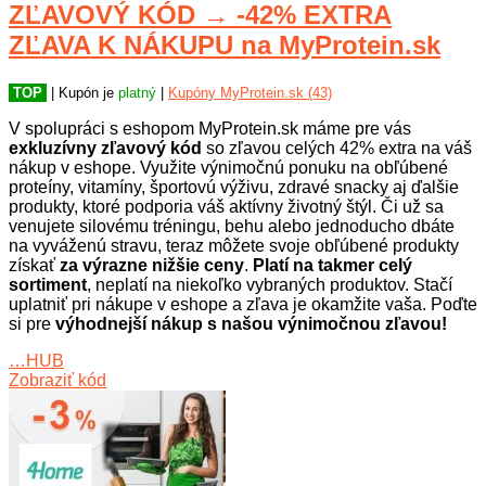
ZĽAVOVÝ KÓD → -42% EXTRA
ZĽAVA K NÁKUPU na MyProtein.sk
TOP
| Kupón je
platný
|
Kupóny MyProtein.sk (43)
V spolupráci s eshopom MyProtein.sk máme pre vás
exkluzívny zľavový kód
so zľavou celých 42% extra na váš
nákup v eshope. Využite výnimočnú ponuku na obľúbené
proteíny, vitamíny, športovú výživu, zdravé snacky aj ďalšie
produkty, ktoré podporia váš aktívny životný štýl. Či už sa
venujete silovému tréningu, behu alebo jednoducho dbáte
na vyváženú stravu, teraz môžete svoje obľúbené produkty
získať
za výrazne nižšie ceny
.
Platí na takmer celý
sortiment
, neplatí na niekoľko vybraných produktov. Stačí
uplatniť pri nákupe v eshope a zľava je okamžite vaša. Poďte
si pre
výhodnejší nákup s našou výnimočnou zľavou!
…HUB
Zobraziť kód