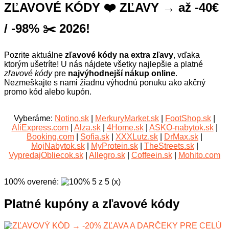
ZĽAVOVÉ KÓDY ❤️ ZĽAVY → až -40€
/ -98% ✂️ 2026!
Pozrite aktuálne
zľavové kódy na extra zľavy
, vďaka
ktorým ušetríte! U nás nájdete všetky najlepšie a platné
zľavové kódy
pre
najvýhodnejší nákup online
.
Nezmeškajte s nami žiadnu výhodnú ponuku ako akčný
promo kód alebo kupón.
Vyberáme:
Notino.sk
|
MerkuryMarket.sk
|
FootShop.sk
|
AliExpress.com
|
Alza.sk
|
4Home.sk
|
ASKO-nabytok.sk
|
Booking.com
|
Sofia.sk
|
XXXLutz.sk
|
DrMax.sk
|
MojNabytok.sk
|
MyProtein.sk
|
TheStreets.sk
|
VypredajObliecok.sk
|
Allegro.sk
|
Coffeein.sk
|
Mohito.com
100% overené
:
5
z
5
(
x
)
Platné kupóny a zľavové kódy