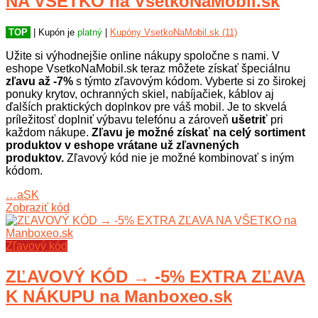
NA VŠETKO na VsetkoNaMobil.sk
TOP
| Kupón je
platný
|
Kupóny VsetkoNaMobil.sk (11)
Užite si výhodnejšie online nákupy spoločne s nami. V
eshope VsetkoNaMobil.sk teraz môžete získať špeciálnu
zľavu až -7%
s týmto zľavovým kódom. Vyberte si zo širokej
ponuky krytov, ochranných skiel, nabíjačiek, káblov aj
ďalších praktických doplnkov pre váš mobil. Je to skvelá
príležitosť doplniť výbavu telefónu a zároveň
ušetriť
pri
každom nákupe.
Zľavu je možné získať na celý sortiment
produktov v eshope vrátane už zľavnených
produktov.
Zľavový kód nie je možné kombinovať s iným
kódom.
…aSK
Zobraziť kód
Zľavový kód
ZĽAVOVÝ KÓD → -5% EXTRA ZĽAVA
K NÁKUPU na Manboxeo.sk