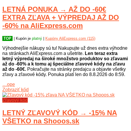
LETNÁ PONUKA → AŽ DO -60€
EXTRA ZĽAVA + VÝPREDAJ AŽ DO
-60% na AliExpress.com
TOP
| Kupón je
platný
|
Kupóny AliExpress.com (115)
Výhodnejšie nákupy sú tu! Nakupujte už dnes extra výhodne
na stránkach AliExpress.com a ušetrite.
Len teraz extra
letný výpredaj na široké množstvo produktov so zľavami
až do -60% a k tomu aj špeciálne zľavové kódy na zľavu
až do -60€.
Pokračujte na stránky predajcu a objavte všetky
zľavy a zľavové kódy. Ponuka platí len do 8.8.2026 do 8:59.
…ope
Zobraziť kód
Zľavový kód
LETNÝ ZĽAVOVÝ KÓD → -15% NA
VŠETKO na Shooos.sk