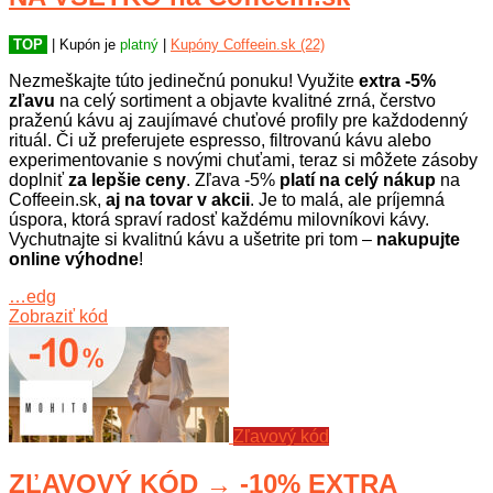
TOP
| Kupón je
platný
|
Kupóny Coffeein.sk (22)
Nezmeškajte túto jedinečnú ponuku! Využite
extra -5%
zľavu
na celý sortiment a objavte kvalitné zrná, čerstvo
praženú kávu aj zaujímavé chuťové profily pre každodenný
rituál. Či už preferujete espresso, filtrovanú kávu alebo
experimentovanie s novými chuťami, teraz si môžete zásoby
doplniť
za lepšie ceny
. Zľava -5%
platí na celý nákup
na
Coffeein.sk,
aj na tovar v akcii
. Je to malá, ale príjemná
úspora, ktorá spraví radosť každému milovníkovi kávy.
Vychutnajte si kvalitnú kávu a ušetrite pri tom –
nakupujte
online výhodne
!
…edg
Zobraziť kód
Zľavový kód
ZĽAVOVÝ KÓD → -10% EXTRA