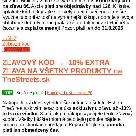
službou Wolt teraz môžete využiť tento náš
exkluzívny kód
na zľavu 6€
. Akcia
platí pre objednávky nad 12€
. Kliknite,
uplatnite kód a doprajte si skvelý obed či večeru lacnejšie.
Využite túto príležitosť na výhodnejší nákup, doprajte si svoje
obľúbené dobroty alebo praktické produkty bez zbytočného
čakania a
zaplaťte menej!
Pozor, platí len
do 31.8.2026.
…6H2
Zobraziť kód
Zľavový kód
ZĽAVOVÝ KÓD → -10% EXTRA
ZĽAVA NA VŠETKY PRODUKTY na
TheStreets.sk
TOP
| Kupón je
platný
|
Kupóny TheStreets.sk (9)
Nakupujte už dnes výhodnejšie online a ušetrite. Eshop
TheStreets.sk vám teraz ponúka
exkluzívnu zľavu až -10%
extra na všetko
. Stačí, ak pri nákupe využijete tento zľavový
kupón. Všetky bližšie informácie o tejto ponuke nájdete
priamo na stránkach predajcu. Poponáhľajte sa,
ponuka
platí len obmedzený čas
.