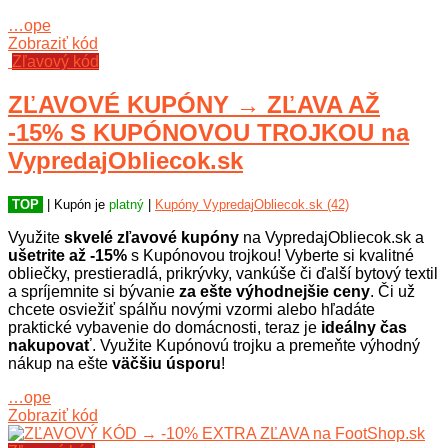
…ope
Zobraziť kód
Zľavový kód
ZĽAVOVÉ KUPÓNY → ZĽAVA AŽ
-15% S KUPÓNOVOU TROJKOU na
VypredajObliecok.sk
TOP
| Kupón je
platný
|
Kupóny VypredajObliecok.sk (42)
Využite
skvelé zľavové kupóny
na VypredajObliecok.sk a
ušetrite až -15%
s Kupónovou trojkou! Vyberte si kvalitné
obliečky, prestieradlá, prikrývky, vankúše či ďalší bytový textil
a spríjemnite si bývanie
za ešte výhodnejšie ceny
. Či už
chcete osviežiť spálňu novými vzormi alebo hľadáte
praktické vybavenie do domácnosti, teraz je
ideálny čas
nakupovať
. Využite Kupónovú trojku a premeňte výhodný
nákup na ešte
väčšiu úsporu
!
…ope
Zobraziť kód