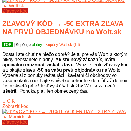
Zľavový kód
ZĽAVOVÝ KÓD → -5€ EXTRA ZĽAVA
NA PRVÚ OBJEDNÁVKU na Wolt.sk
TOP
| Kupón je
platný
|
Kupóny Wolt.sk (18)
Dostali ste chuť na niečo dobré? Je tu pre vás Wolt, s ktorým
nikdy neostanete hladný.
Ak ste nový zákazník, máte
špeciálnu možnosť získať zľavu.
Využite tento zľavový kód
a získajte
zľavu -5€ na vašu prvú objednávku
na Wolte.
Vyberte si z ponuky reštaurácií, kaviarní či obchodov vo
vašom okolí a nechajte si všetko pohodlne doručiť až domov.
Je to skvelá príležitosť vyskúšať služby Wolt a zároveň
ušetriť.
Ponuka platí len obmedzený čas.
…CIK
Zobraziť kód
Zľavový kód