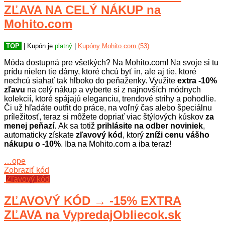
ZĽAVA NA CELÝ NÁKUP na
Mohito.com
TOP
| Kupón je
platný
|
Kupóny Mohito.com (53)
Móda dostupná pre všetkých? Na Mohito.com! Na svoje si tu
prídu nielen tie dámy, ktoré chcú byť in, ale aj tie, ktoré
nechcú siahať tak hlboko do peňaženky. Využite
extra -10%
zľavu
na celý nákup a vyberte si z najnovších módnych
kolekcií, ktoré spájajú eleganciu, trendové strihy a pohodlie.
Či už hľadáte outfit do práce, na voľný čas alebo špeciálnu
príležitosť, teraz si môžete dopriať viac štýlových kúskov
za
menej peňazí.
Ak sa totiž
prihlásite na odber noviniek
,
automaticky získate
zľavový kód
, ktorý
zníži cenu vášho
nákupu o -10%
. Iba na Mohito.com a iba teraz!
…ope
Zobraziť kód
Zľavový kód
ZĽAVOVÝ KÓD → -15% EXTRA
ZĽAVA na VypredajObliecok.sk