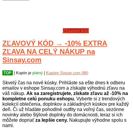
Zľavový kód
ZĽAVOVÝ KÓD → -10% EXTRA
ZĽAVA NA CELÝ NÁKUP na
Sinsay.com
TOP
| Kupón je
platný
|
Kupóny Sinsay.com (96)
Skvelý čas na nové kúsky. Prihláste sa ešte dnes k odberu
emailov v eshope Sinsay.com a získajte výhodnú zľavu na
váš nákup.
Ak sa zaregistrujete, získate zľavu až -10% na
kompletne celú ponuku eshopu.
Vyberte si z trendových
kolekcií oblečenia, doplnkov a základných kúskov pre každý
deň. Či už hľadáte pohodlné outfity na voľný čas, sezónne
novinky alebo štýlové doplnky do domácnosti, teraz si ich
môžete dopriať
za lepšie ceny.
Nakupujte výhodne spolu s
nami.