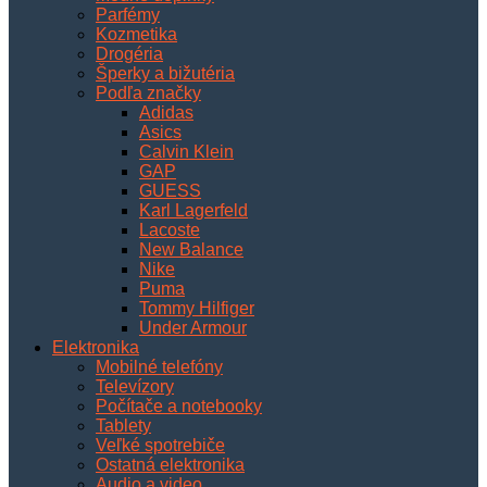
Parfémy
Kozmetika
Drogéria
Šperky a bižutéria
Podľa značky
Adidas
Asics
Calvin Klein
GAP
GUESS
Karl Lagerfeld
Lacoste
New Balance
Nike
Puma
Tommy Hilfiger
Under Armour
Elektronika
Mobilné telefóny
Televízory
Počítače a notebooky
Tablety
Veľké spotrebiče
Ostatná elektronika
Audio a video