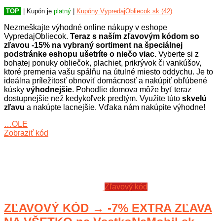
TOP
| Kupón je
platný
|
Kupóny VypredajObliecok.sk (42)
Nezmeškajte výhodné online nákupy v eshope
VypredajObliecok.
Teraz s naším zľavovým kódom so
zľavou -15% na vybraný sortiment na špeciálnej
podstránke eshopu ušetríte o niečo viac.
Vyberte si z
bohatej ponuky obliečok, plachiet, prikrývok či vankúšov,
ktoré premenia vašu spálňu na útulné miesto oddychu. Je to
ideálna príležitosť obnoviť domácnosť a nakúpiť obľúbené
kúsky
výhodnejšie
. Pohodlie domova môže byť teraz
dostupnejšie než kedykoľvek predtým. Využite túto
skvelú
zľavu
a nakúpte lacnejšie. Vďaka nám nakúpite výhodne!
…OLE
Zobraziť kód
Zľavový kód
ZĽAVOVÝ KÓD → -7% EXTRA ZĽAVA