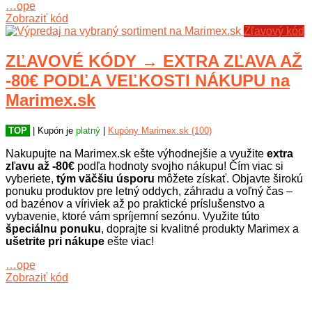
…ope
Zobraziť kód
Zľavový kód
ZĽAVOVÉ KÓDY → EXTRA ZĽAVA AŽ
-80€ PODĽA VEĽKOSTI NÁKUPU na
Marimex.sk
TOP
| Kupón je
platný
|
Kupóny Marimex.sk (100)
Nakupujte na Marimex.sk ešte výhodnejšie a využite
extra
zľavu až -80€
podľa hodnoty svojho nákupu! Čím viac si
vyberiete,
tým väčšiu úsporu
môžete získať. Objavte širokú
ponuku produktov pre letný oddych, záhradu a voľný čas –
od bazénov a víriviek až po praktické príslušenstvo a
vybavenie, ktoré vám spríjemní sezónu. Využite túto
špeciálnu ponuku
, doprajte si kvalitné produkty Marimex a
ušetrite pri nákupe
ešte viac!
…ope
Zobraziť kód