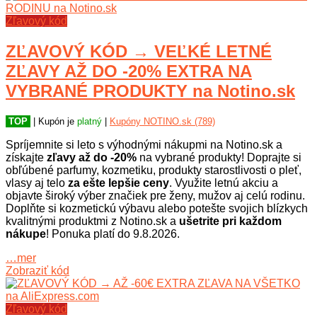
Zľavový kód
ZĽAVOVÝ KÓD → VEĽKÉ LETNÉ
ZĽAVY AŽ DO -20% EXTRA NA
VYBRANÉ PRODUKTY na Notino.sk
TOP
| Kupón je
platný
|
Kupóny NOTINO.sk (789)
Spríjemnite si leto s výhodnými nákupmi na Notino.sk a
získajte
zľavy až do -20%
na vybrané produkty! Doprajte si
obľúbené parfumy, kozmetiku, produkty starostlivosti o pleť,
vlasy aj telo
za ešte lepšie ceny
. Využite letnú akciu a
objavte široký výber značiek pre ženy, mužov aj celú rodinu.
Doplňte si kozmetickú výbavu alebo potešte svojich blízkych
kvalitnými produktmi z Notino.sk a
ušetrite pri každom
nákupe
! Ponuka platí do 9.8.2026.
…mer
Zobraziť kód
Zľavový kód