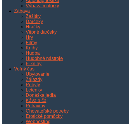
Autodiagnostika
Výbava motorky
Zábava
Zážitky
Darčeky
Hračky
Vtipné darčeky
Hry
Filmy
Knihy
Hudba
Hudobné nástroje
E-knihy
Voľný čas
Ubytovanie
Zájazdy
Pobyty
Letenky
Donáška jedla
Káva a čaj
Potraviny
Chovateľské potreby
Erotické pomôcky
Webhosting