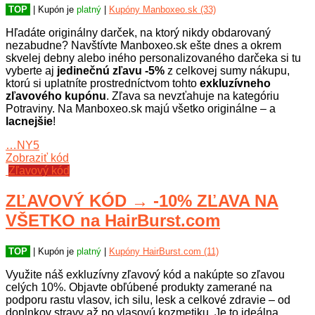
TOP
| Kupón je
platný
|
Kupóny Manboxeo.sk (33)
Hľadáte originálny darček, na ktorý nikdy obdarovaný
nezabudne? Navštívte Manboxeo.sk ešte dnes a okrem
skvelej debny alebo iného personalizovaného darčeka si tu
vyberte aj
jedinečnú zľavu -5%
z celkovej sumy nákupu,
ktorú si uplatníte prostredníctvom tohto
exkluzívneho
zľavového kupónu
. Zľava sa nevzťahuje na kategóriu
Potraviny. Na Manboxeo.sk majú všetko originálne – a
lacnejšie
!
…NY5
Zobraziť kód
Zľavový kód
ZĽAVOVÝ KÓD → -10% ZĽAVA NA
VŠETKO na HairBurst.com
TOP
| Kupón je
platný
|
Kupóny HairBurst.com (11)
Využite náš exkluzívny zľavový kód a nakúpte so zľavou
celých 10%. Objavte obľúbené produkty zamerané na
podporu rastu vlasov, ich silu, lesk a celkové zdravie – od
doplnkov stravy až po vlasovú kozmetiku. Je to ideálna