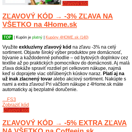
Zľavový kód
ZĽAVOVÝ KÓD → -3% ZĽAVA NA
VŠETKO na 4Home.sk
TOP
| Kupón je
platný
|
Kupóny 4HOME.sk (140)
Využite
exkluzívny zľavový kód
na zľavu -3% na celý
sortiment. Objavte široký výber produktov pre domácnosť,
bývanie a každodenné pohodlie – od bytových doplnkov cez
textílie až po praktických pomocníkov do domácnosti. Aj malá
zľava dokáže spraviť rozdiel pri celkovom nákupe, najmä
keď si doprajete viac obľúbených kúskov naraz.
Platí aj na
už inak zlacnený tovar
alebo akciový sortiment. Nakúpte s
nami a extra zľavou! Pri väčšom nákupe z 4Home.sk máte
automaticky aj bezplatné doručenie.
…FS3
Zobraziť kód
Zľavový kód
ZĽAVOVÝ KÓD → -5% EXTRA ZĽAVA
NA VŠETKO na Coffeein.sk