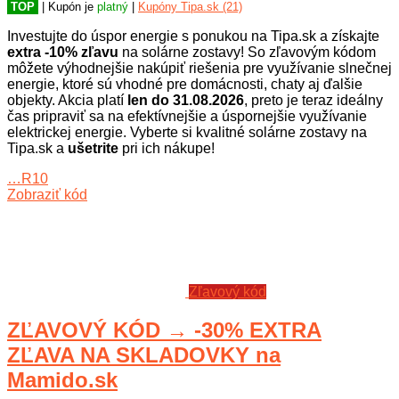
TOP
| Kupón je
platný
|
Kupóny Tipa.sk (21)
Investujte do úspor energie s ponukou na Tipa.sk a získajte
extra -10% zľavu
na solárne zostavy! So zľavovým kódom
môžete výhodnejšie nakúpiť riešenia pre využívanie slnečnej
energie, ktoré sú vhodné pre domácnosti, chaty aj ďalšie
objekty. Akcia platí
len do 31.08.2026
, preto je teraz ideálny
čas pripraviť sa na efektívnejšie a úspornejšie využívanie
elektrickej energie. Vyberte si kvalitné solárne zostavy na
Tipa.sk a
ušetrite
pri ich nákupe!
…R10
Zobraziť kód
Zľavový kód
ZĽAVOVÝ KÓD → -30% EXTRA
ZĽAVA NA SKLADOVKY na
Mamido.sk