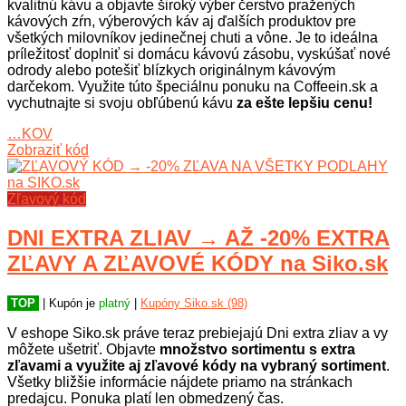
kvalitnú kávu a objavte široký výber čerstvo pražených
kávových zŕn, výberových káv aj ďalších produktov pre
všetkých milovníkov jedinečnej chuti a vône. Je to ideálna
príležitosť doplniť si domácu kávovú zásobu, vyskúšať nové
odrody alebo potešiť blízkych originálnym kávovým
darčekom. Využite túto špeciálnu ponuku na Coffeein.sk a
vychutnajte si svoju obľúbenú kávu
za ešte lepšiu cenu!
…KOV
Zobraziť kód
Zľavový kód
DNI EXTRA ZLIAV → AŽ -20% EXTRA
ZĽAVY A ZĽAVOVÉ KÓDY na Siko.sk
TOP
| Kupón je
platný
|
Kupóny Siko.sk (98)
V eshope Siko.sk práve teraz prebiejajú Dni extra zliav a vy
môžete ušetriť. Objavte
množstvo sortimentu s extra
zľavami a využite aj zľavové kódy na vybraný sortiment
.
Všetky bližšie informácie nájdete priamo na stránkach
predajcu. Ponuka platí len obmedzený čas.