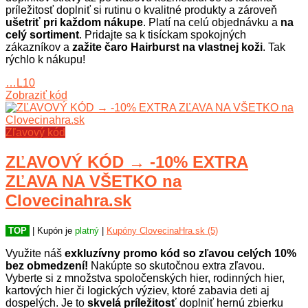
príležitosť doplniť si rutinu o kvalitné produkty a zároveň
ušetriť pri každom nákupe
. Platí na celú objednávku a
na
celý sortiment
. Pridajte sa k tisíckam spokojných
zákazníkov a
zažite čaro Hairburst na vlastnej koži
. Tak
rýchlo k nákupu!
…L10
Zobraziť kód
Zľavový kód
ZĽAVOVÝ KÓD → -10% EXTRA
ZĽAVA NA VŠETKO na
Clovecinahra.sk
TOP
| Kupón je
platný
|
Kupóny ClovecinaHra.sk (5)
Využite náš
exkluzívny promo kód so zľavou celých 10%
bez obmedzení!
Nakúpte so skutočnou extra zľavou.
Vyberte si z množstva spoločenských hier, rodinných hier,
kartových hier či logických výziev, ktoré zabavia deti aj
dospelých. Je to
skvelá príležitosť
doplniť hernú zbierku