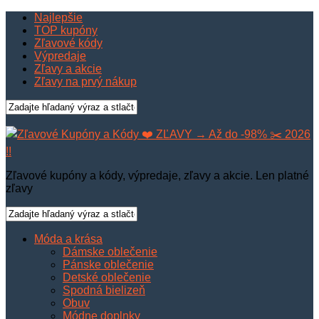
Najlepšie
TOP kupóny
Zľavové kódy
Výpredaje
Zľavy a akcie
Zľavy na prvý nákup
Zľavové kupóny a kódy, výpredaje, zľavy a akcie. Len platné
zľavy
Móda a krása
Dámske oblečenie
Pánske oblečenie
Detské oblečenie
Spodná bielizeň
Obuv
Módne doplnky