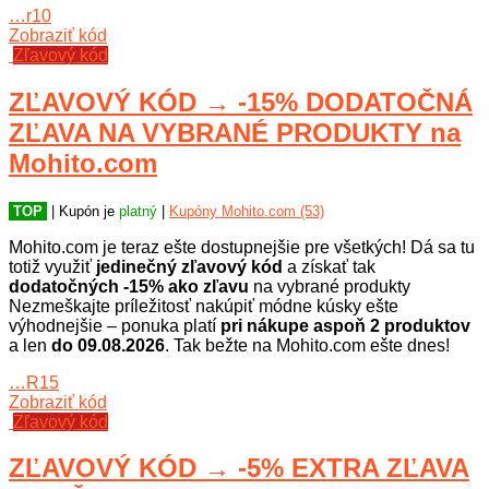
…r10
Zobraziť kód
Zľavový kód
ZĽAVOVÝ KÓD → -15% DODATOČNÁ
ZĽAVA NA VYBRANÉ PRODUKTY na
Mohito.com
TOP
| Kupón je
platný
|
Kupóny Mohito.com (53)
Mohito.com je teraz ešte dostupnejšie pre všetkých! Dá sa tu
totiž využiť
jedinečný zľavový kód
a získať tak
dodatočných -15% ako zľavu
na vybrané produkty
Nezmeškajte príležitosť nakúpiť módne kúsky ešte
výhodnejšie – ponuka platí
pri nákupe aspoň 2 produktov
a len
do 09.08.2026
. Tak bežte na Mohito.com ešte dnes!
…R15
Zobraziť kód
Zľavový kód
ZĽAVOVÝ KÓD → -5% EXTRA ZĽAVA