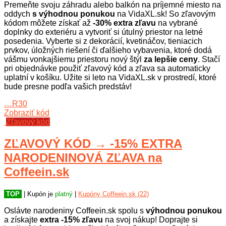
Premeňte svoju záhradu alebo balkón na príjemné miesto na
oddych
s výhodnou ponukou
na VidaXL.sk! So zľavovým
kódom môžete získať až
-30% extra zľavu
na vybrané
doplnky do exteriéru a vytvoriť si útulný priestor na letné
posedenia. Vyberte si z dekorácií, kvetináčov, tieniacich
prvkov, úložných riešení či ďalšieho vybavenia, ktoré dodá
vášmu vonkajšiemu priestoru nový štýl
za lepšie ceny
. Stačí
pri objednávke použiť zľavový kód a zľava sa automaticky
uplatní v košíku. Užite si leto na VidaXL.sk v prostredí, ktoré
bude presne podľa vašich predstáv!
…R30
Zobraziť kód
Zľavový kód
ZĽAVOVÝ KÓD → -15% EXTRA
NARODENINOVÁ ZĽAVA na
Coffeein.sk
TOP
| Kupón je
platný
|
Kupóny Coffeein.sk (22)
Oslávte narodeniny Coffeein.sk spolu s
výhodnou ponukou
a získajte
extra -15% zľavu
na svoj nákup! Doprajte si