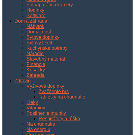
Fotoaparáty a kamery
Hodinky
Software
Dom a záhrada
Nábytok
Domácnosť
Bytové doplnky
Bytový textil
Kuchynské potreby
Náradie
Stavebný materiál
Financie
Kosačky
Záhrada
Zdravie
Výživové doplnky
Zväčšenie pŕs
Tabletky na chudnutie
Lieky
Vitamíny
Posilnenie imunity
Respirátory a rúška
Na chudnutie
Na energiu
Pre lepší sex