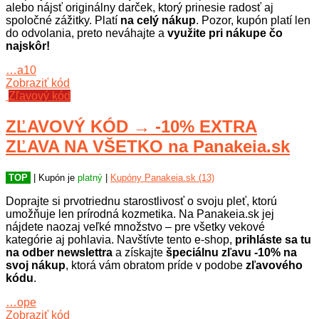
alebo nájsť originálny darček, ktorý prinesie radosť aj
spoločné zážitky. Platí
na celý nákup
. Pozor, kupón platí len
do odvolania, preto neváhajte a
využite pri nákupe čo
najskôr!
…a10
Zobraziť kód
Zľavový kód
ZĽAVOVÝ KÓD → -10% EXTRA
ZĽAVA NA VŠETKO na Panakeia.sk
TOP
| Kupón je
platný
|
Kupóny Panakeia.sk (13)
Doprajte si prvotriednu starostlivosť o svoju pleť, ktorú
umožňuje len prírodná kozmetika. Na Panakeia.sk jej
nájdete naozaj veľké množstvo – pre všetky vekové
kategórie aj pohlavia. Navštívte tento e-shop,
prihláste sa tu
na odber newslettra
a získajte
špeciálnu zľavu -10% na
svoj nákup
, ktorá vám obratom príde v podobe
zľavového
kódu
.
…ope
Zobraziť kód