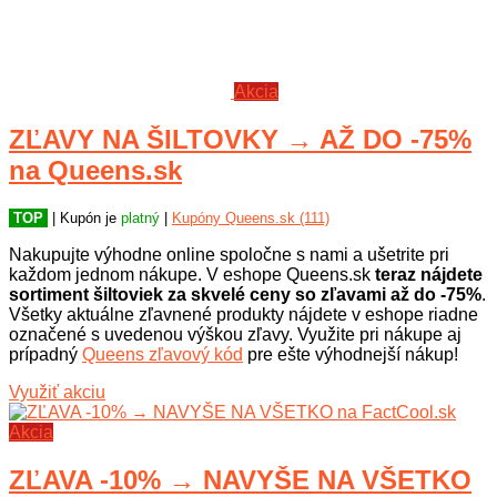
Akcia
ZĽAVY NA ŠILTOVKY → AŽ DO -75%
na Queens.sk
TOP
| Kupón je
platný
|
Kupóny Queens.sk (111)
Nakupujte výhodne online spoločne s nami a ušetrite pri
každom jednom nákupe. V eshope Queens.sk
teraz nájdete
sortiment šiltoviek za skvelé ceny so zľavami až do -75%
.
Všetky aktuálne zľavnené produkty nájdete v eshope riadne
označené s uvedenou výškou zľavy. Využite pri nákupe aj
prípadný
Queens zľavový kód
pre ešte výhodnejší nákup!
Využiť akciu
Akcia
ZĽAVA -10% → NAVYŠE NA VŠETKO