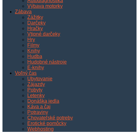
Autodiagnostika
Výbava motorky
Zábava
Zážitky
Darčeky
Hračky
Vtipné darčeky
Hry
Filmy
Knihy
Hudba
Hudobné nástroje
E-knihy
Voľný čas
Ubytovanie
Zájazdy
Pobyty
Letenky
Donáška jedla
Káva a čaj
Potraviny
Chovateľské potreby
Erotické pomôcky
Webhosting