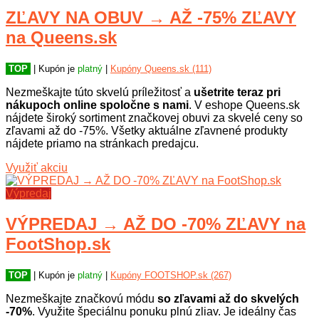
ZĽAVY NA OBUV → AŽ -75% ZĽAVY
na Queens.sk
TOP
| Kupón je
platný
|
Kupóny Queens.sk (111)
Nezmeškajte túto skvelú príležitosť a
ušetrite teraz pri
nákupoch online spoločne s nami
. V eshope Queens.sk
nájdete široký sortiment značkovej obuvi za skvelé ceny so
zľavami až do -75%. Všetky aktuálne zľavnené produkty
nájdete priamo na stránkach predajcu.
Využiť akciu
Výpredaj
VÝPREDAJ → AŽ DO -70% ZĽAVY na
FootShop.sk
TOP
| Kupón je
platný
|
Kupóny FOOTSHOP.sk (267)
Nezmeškajte značkovú módu
so zľavami až do skvelých
-70%
. Využite špeciálnu ponuku plnú zliav. Je ideálny čas