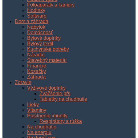
Fotoaparáty a kamery
Hodinky
Software
Dom a záhrada
Nábytok
Domácnosť
Bytové doplnky
Bytový textil
Kuchynské potreby
Náradie
Stavebný materiál
Financie
Kosačky
Záhrada
Zdravie
Výživové doplnky
Zväčšenie pŕs
Tabletky na chudnutie
Lieky
Vitamíny
Posilnenie imunity
Respirátory a rúška
Na chudnutie
Na energiu
Pre lepší sex