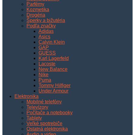
Parfémy
Kozmetika
Drogéria
Šperky a bižutéria
Podľa značky
Adidas
Asics
Calvin Klein
GAP
GUESS
Karl Lagerfeld
Lacoste
New Balance
Nike
Puma
Tommy Hilfiger
Under Armour
Elektronika
Mobilné telefóny
Televízory
Počítače a notebooky
Tablety
Veľké spotrebiče
Ostatná elektronika
Audio a video