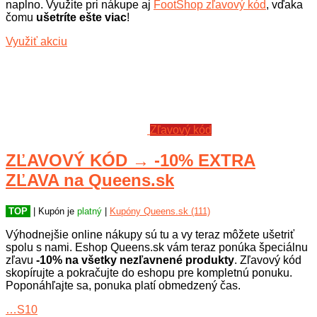
naplno. Využite pri nákupe aj
FootShop zľavový kód
, vďaka
čomu
ušetríte ešte viac
!
Využiť akciu
Zľavový kód
ZĽAVOVÝ KÓD → -10% EXTRA
ZĽAVA na Queens.sk
TOP
| Kupón je
platný
|
Kupóny Queens.sk (111)
Výhodnejšie online nákupy sú tu a vy teraz môžete ušetriť
spolu s nami. Eshop Queens.sk vám teraz ponúka špeciálnu
zľavu
-10% na všetky nezľavnené produkty
. Zľavový kód
skopírujte a pokračujte do eshopu pre kompletnú ponuku.
Poponáhľajte sa, ponuka platí obmedzený čas.
…S10