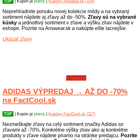
TOP
| Kupón je
platný
|
Kupóny Answear.sk (159)
Neprehliadnite ponuku novej kolekcie módy a na vybraný
sortiment nájdete aj zľavy až do -50%.
Zľavy sú na vybrané
kúsky
a jednotlivý sortiment v zľave a výšku zliav nájdete v
eshope. Pozrite na Answear.sk a nakúpte ešte lacnejšie.
Ukázať zľavy
Výpredaj
ADIDAS VÝPREDAJ → AŽ DO -70%
na FactCool.sk
TOP
| Kupón je
platný
|
Kupóny FactCool.sk (117)
Nezmeškajte zľavy na celý sortiment značky Adidas so
zľavami až -70%. Konkrétne výšky zliav ako aj konkrétne
produkty v zľave nájdete priamo na stránke predajcu.
Pozrite