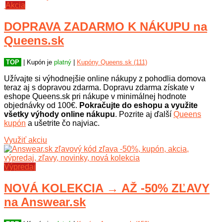
Akcia
DOPRAVA ZADARMO K NÁKUPU na
Queens.sk
TOP
| Kupón je
platný
|
Kupóny Queens.sk (111)
Užívajte si výhodnejšie online nákupy z pohodlia domova
teraz aj s dopravou zdarma. Dopravu zdarma získate v
eshope Queens.sk pri nákupe v minimálnej hodnote
objednávky od 100€.
Pokračujte do eshopu a využite
všetky výhody online nákupu
. Pozrite aj ďalší
Queens
kupón
a ušetrite čo najviac.
Využiť akciu
Výpredaj
NOVÁ KOLEKCIA → AŽ -50% ZĽAVY
na Answear.sk