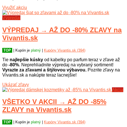
Využiť akciu
Výpredaj
VÝPREDAJ → AŽ DO -80% ZĽAVY na
Vivantis.sk
TOP
| Kupón je
platný
|
Kupóny Vivantis.sk (394)
Tie
najlepšie kúsky
od kabelky po parfum teraz v zľave až
do
-80%
. Neprehliadnite výpredaj na vybraný sortiment!
Vyrazte za zľavami a štýlovou výbavou.
Pozrite zľavy na
Vivantis.sk a nakúpte teraz lacnejšie!
Ukázať zľavy
Akcia
VŠETKO V AKCII → AŽ DO -85%
ZĽAVY na Vivantis.sk
TOP
| Kupón je
platný
|
Kupóny Vivantis.sk (394)