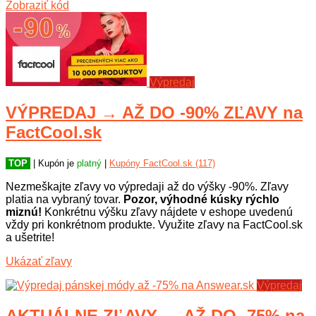
Zobraziť kód
Výpredaj
VÝPREDAJ → AŽ DO -90% ZĽAVY na
FactCool.sk
TOP
| Kupón je
platný
|
Kupóny FactCool.sk (117)
Nezmeškajte zľavy vo výpredaji až do výšky -90%. Zľavy
platia na vybraný tovar.
Pozor, výhodné kúsky rýchlo
miznú!
Konkrétnu výšku zľavy nájdete v eshope uvedenú
vždy pri konkrétnom produkte. Využite zľavy na FactCool.sk
a ušetrite!
Ukázať zľavy
Výpredaj
AKTUÁLNE ZĽAVY → AŽ DO -75% na