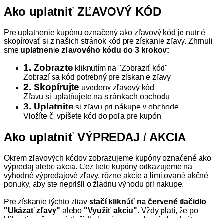
Ako uplatniť ZĽAVOVÝ KÓD
Pre uplatnenie kupónu označený ako zľavový kód je nutné
skopírovať si z našich stránok kód pre získanie zľavy. Zhrnuli
sme
uplatnenie zľavového kódu do 3 krokov:
1. Zobrazte
kliknutím na "Zobraziť kód"
Zobrazí sa kód potrebný pre získanie zľavy
2. Skopírujte
uvedený zľavový kód
Zľavu si uplatňujete na stránkach obchodu
3. Uplatnite
si zľavu pri nákupe v obchode
Vložíte či vpíšete kód do poľa pre kupón
Ako uplatniť VÝPREDAJ / AKCIA
Okrem zľavových kódov zobrazujeme kupóny označené ako
výpredaj alebo akcia. Cez tieto kupóny odkazujeme na
výhodné výpredajové zľavy, rôzne akcie a limitované akčné
ponuky, aby ste neprišli o žiadnu výhodu pri nákupe.
Pre získanie týchto zliav
stačí kliknúť na červené tlačidlo
"Ukázať zľavy"
alebo
"Využiť akciu"
. Vždy platí, že po