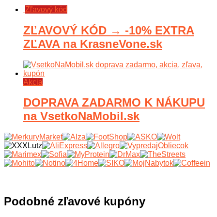
Zľavový kód
ZĽAVOVÝ KÓD → -10% EXTRA
ZĽAVA na KrasneVone.sk
Akcia
DOPRAVA ZADARMO K NÁKUPU
na VsetkoNaMobil.sk
Podobné zľavové kupóny