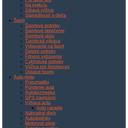
Na erekciu
Zdravá výživa
Starostlivosť o dieťa
Šport
Športové potreby
Športové oblečenie
Športová obuv
Turistická výbava
Vybavenie na šport
Detské potreby
Fitness vybavenie
Cyklistické potreby
Výživa pre športovcov
Ostatné športy
Auto-moto
Pneumatiky
Poistenie auta
Autokozmetika
GPS navigácie
Výbava auta
Auto náradie
Náhradné diely
Autodoplnky
Motorové oleje