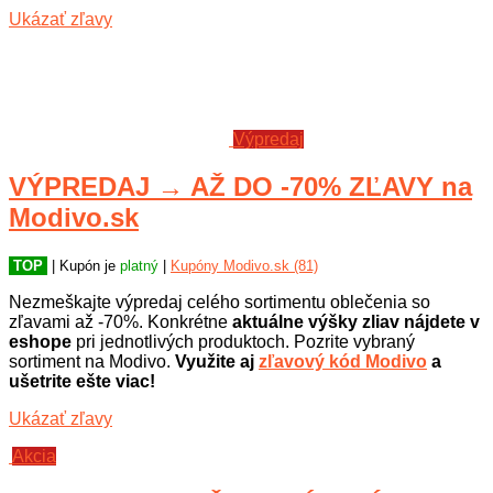
Ukázať zľavy
Výpredaj
VÝPREDAJ → AŽ DO -70% ZĽAVY na
Modivo.sk
TOP
| Kupón je
platný
|
Kupóny Modivo.sk (81)
Nezmeškajte výpredaj celého sortimentu oblečenia so
zľavami až -70%. Konkrétne
aktuálne výšky zliav nájdete v
eshope
pri jednotlivých produktoch. Pozrite vybraný
sortiment na Modivo.
Využite aj
zľavový kód Modivo
a
ušetrite ešte viac!
Ukázať zľavy
Akcia