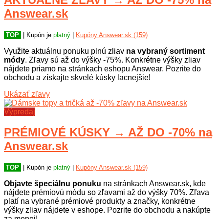
Answear.sk
TOP
| Kupón je
platný
|
Kupóny Answear.sk (159)
Využite aktuálnu ponuku plnú zliav
na vybraný sortiment
módy
. Zľavy sú až do výšky -75%. Konkrétne výšky zliav
nájdete priamo na stránkach eshopu Answear. Pozrite do
obchodu a získajte skvelé kúsky lacnejšie!
Ukázať zľavy
Výpredaj
PRÉMIOVÉ KÚSKY → AŽ DO -70% na
Answear.sk
TOP
| Kupón je
platný
|
Kupóny Answear.sk (159)
Objavte špeciálnu ponuku
na stránkach Answear.sk, kde
nájdete prémiovú módu so zľavami až do výšky 70%. Zľava
platí na vybrané prémiové produkty a značky, konkrétne
výšky zliav nájdete v eshope. Pozrite do obchodu a nakúpte
za menej!