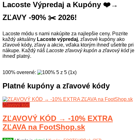
Lacoste Výpredaj a Kupóny ❤️→
ZĽAVY -90% ✂️ 2026!
Lacoste módu s nami nakúpite za najlepšie ceny. Pozrite
každý aktuálny
Lacoste výpredaj
, zľavové kupóny ako
zľavové kódy, zľavy a akcie, vďaka ktorým ihneď ušetríte pri
nákupe. Každý náš
Lacoste zľavový kupón a zľavový kód
je
ihneď platný.
100% overené
:
5
z
5
(
1
x
)
Platné kupóny a zľavové kódy
Zľavový kód
ZĽAVOVÝ KÓD → -10% EXTRA
ZĽAVA na FootShop.sk