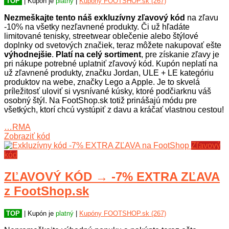
TOP
| Kupón je
platný
|
Kupóny FOOTSHOP.sk (267)
Nezmeškajte tento náš exkluzívny zľavový kód
na zľavu
-10% na všetky nezľavnené produkty. Či už hľadáte
limitované tenisky, streetwear oblečenie alebo štýlové
doplnky od svetových značiek, teraz môžete nakupovať ešte
výhodnejšie
.
Platí na celý sortiment
, pre získanie zľavy je
pri nákupe potrebné uplatniť zľavový kód. Kupón neplatí na
už zľavnené produkty, značku Jordan, ULE + LE kategóriu
produktov na webe, značky Lego a Apple. Je to skvelá
príležitosť uloviť si vysnívané kúsky, ktoré podčiarknu váš
osobný štýl. Na FootShop.sk totiž prinášajú módu pre
všetkých, ktorí chcú vystúpiť z davu a kráčať vlastnou cestou!
…RMA
Zobraziť kód
Zľavový
kód
ZĽAVOVÝ KÓD → -7% EXTRA ZĽAVA
z FootShop.sk
TOP
| Kupón je
platný
|
Kupóny FOOTSHOP.sk (267)