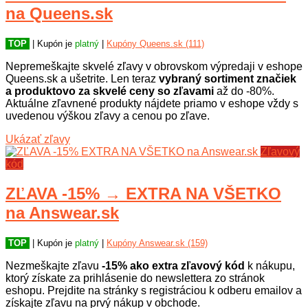
na Queens.sk
TOP
| Kupón je
platný
|
Kupóny Queens.sk (111)
Nepremeškajte skvelé zľavy v obrovskom výpredaji v eshope
Queens.sk a ušetrite. Len teraz
vybraný sortiment značiek
a produktovo za skvelé ceny so zľavami
až do -80%.
Aktuálne zľavnené produkty nájdete priamo v eshope vždy s
uvedenou výškou zľavy a cenou po zľave.
Ukázať zľavy
Zľavový
kód
ZĽAVA -15% → EXTRA NA VŠETKO
na Answear.sk
TOP
| Kupón je
platný
|
Kupóny Answear.sk (159)
Nezmeškajte zľavu
-15% ako extra zľavový kód
k nákupu,
ktorý získate za prihlásenie do newslettera zo stránok
eshopu. Prejdite na stránky s registráciou k odberu emailov a
získajte zľavu na prvý nákup v obchode.