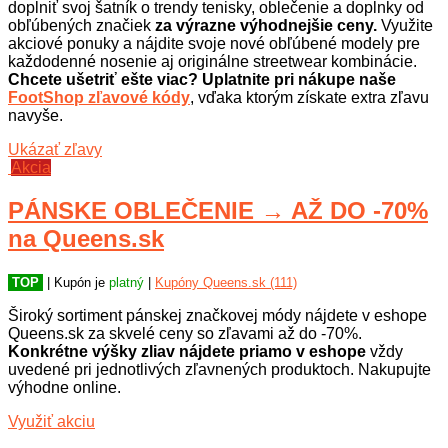
doplniť svoj šatník o trendy tenisky, oblečenie a doplnky od
obľúbených značiek
za výrazne výhodnejšie ceny.
Využite
akciové ponuky a nájdite svoje nové obľúbené modely pre
každodenné nosenie aj originálne streetwear kombinácie.
Chcete ušetriť ešte viac? Uplatnite pri nákupe naše
FootShop zľavové kódy
, vďaka ktorým získate extra zľavu
navyše.
Ukázať zľavy
Akcia
PÁNSKE OBLEČENIE → AŽ DO -70%
na Queens.sk
TOP
| Kupón je
platný
|
Kupóny Queens.sk (111)
Široký sortiment pánskej značkovej módy nájdete v eshope
Queens.sk za skvelé ceny so zľavami až do -70%.
Konkrétne výšky zliav nájdete priamo v eshope
vždy
uvedené pri jednotlivých zľavnených produktoch. Nakupujte
výhodne online.
Využiť akciu