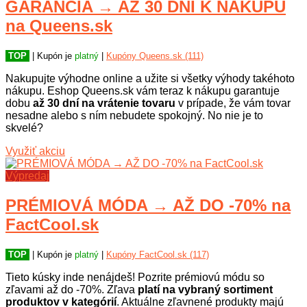
GARANCIA → AŽ 30 DNÍ K NÁKUPU
na Queens.sk
TOP
| Kupón je
platný
|
Kupóny Queens.sk (111)
Nakupujte výhodne online a užite si všetky výhody takéhoto
nákupu. Eshop Queens.sk vám teraz k nákupu garantuje
dobu
až 30 dní na vrátenie tovaru
v prípade, že vám tovar
nesadne alebo s ním nebudete spokojný. No nie je to
skvelé?
Využiť akciu
Výpredaj
PRÉMIOVÁ MÓDA → AŽ DO -70% na
FactCool.sk
TOP
| Kupón je
platný
|
Kupóny FactCool.sk (117)
Tieto kúsky inde nenájdeš! Pozrite prémiovú módu so
zľavami až do -70%. Zľava
platí na vybraný sortiment
produktov v kategórií
. Aktuálne zľavnené produkty majú