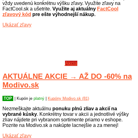
vždy uvedenú konkrétnu výšku zľavy. Využite zľavy na
FactCool.sk a ušetrite.
Využite aj aktuálny
FactCool
zľavový kód
pre ešte výhodnejší nákup.
Ukázať zľavy
Akcia
AKTUÁLNE AKCIE → AŽ DO -60% na
Modivo.sk
TOP
| Kupón je
platný
|
Kupóny Modivo.sk (81)
Nezmeškajte aktuálnu
ponuku plnú zliav a akcií na
vybrané kúsky
. Konkrétny tovar v akcii a jednotlivé výšky
zliav nájdete pri vybranom sortimente priamo v eshope.
Pozrite na Modivo.sk a nakúpte lacnejšie a za menej!
Ukázať zľavy