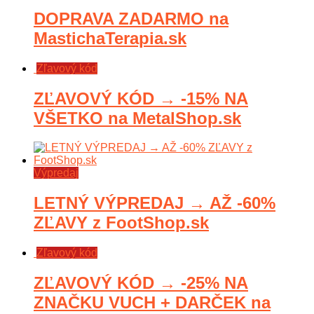
DOPRAVA ZADARMO na
MastichaTerapia.sk
Zľavový kód
ZĽAVOVÝ KÓD → -15% NA
VŠETKO na MetalShop.sk
Výpredaj
LETNÝ VÝPREDAJ → AŽ -60%
ZĽAVY z FootShop.sk
Zľavový kód
ZĽAVOVÝ KÓD → -25% NA
ZNAČKU VUCH + DARČEK na