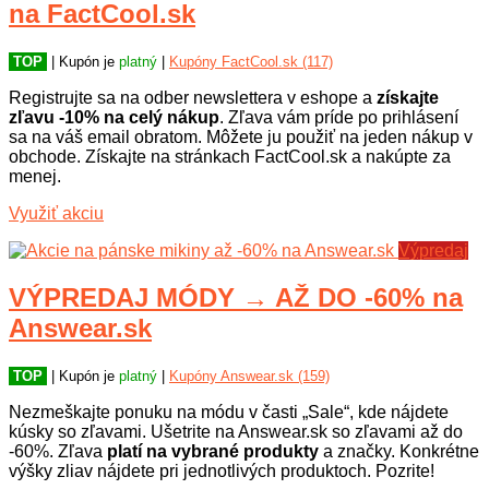
na FactCool.sk
TOP
| Kupón je
platný
|
Kupóny FactCool.sk (117)
Registrujte sa na odber newslettera v eshope a
získajte
zľavu -10% na celý nákup
. Zľava vám príde po prihlásení
sa na váš email obratom. Môžete ju použiť na jeden nákup v
obchode. Získajte na stránkach FactCool.sk a nakúpte za
menej.
Využiť akciu
Výpredaj
VÝPREDAJ MÓDY → AŽ DO -60% na
Answear.sk
TOP
| Kupón je
platný
|
Kupóny Answear.sk (159)
Nezmeškajte ponuku na módu v časti „Sale“, kde nájdete
kúsky so zľavami. Ušetrite na Answear.sk so zľavami až do
-60%. Zľava
platí na vybrané produkty
a značky. Konkrétne
výšky zliav nájdete pri jednotlivých produktoch. Pozrite!