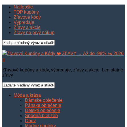
Najlepšie
TOP kupóny
Zľavové kódy
Výpredaje
Zľavy a akcie
Zľavy na prvý nákup
Zľavové kupóny a kódy, výpredaje, zľavy a akcie. Len platné
zľavy
Móda a krása
Dámske oblečenie
Pánske oblečenie
Detské oblečenie
Spodná bielizeň
Obuv
Módne doplnky