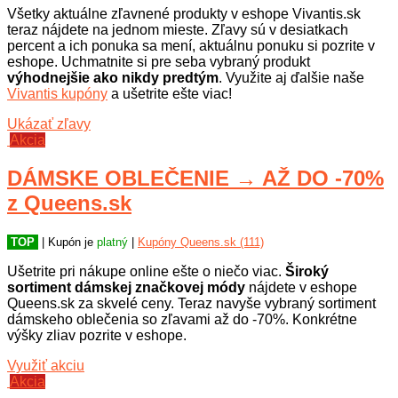
Všetky aktuálne zľavnené produkty v eshope Vivantis.sk
teraz nájdete na jednom mieste. Zľavy sú v desiatkach
percent a ich ponuka sa mení, aktuálnu ponuku si pozrite v
eshope. Uchmatnite si pre seba vybraný produkt
výhodnejšie ako nikdy predtým
. Využite aj ďalšie naše
Vivantis kupóny
a ušetrite ešte viac!
Ukázať zľavy
Akcia
DÁMSKE OBLEČENIE → AŽ DO -70%
z Queens.sk
TOP
| Kupón je
platný
|
Kupóny Queens.sk (111)
Ušetrite pri nákupe online ešte o niečo viac.
Široký
sortiment dámskej značkovej módy
nájdete v eshope
Queens.sk za skvelé ceny. Teraz navyše vybraný sortiment
dámskeho oblečenia so zľavami až do -70%. Konkrétne
výšky zliav pozrite v eshope.
Využiť akciu
Akcia