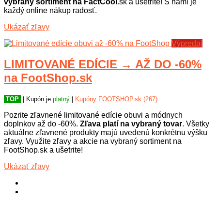
vybraný sortiment na FactCool
.sk a ušetrite! S nami je
každý online nákup radosť.
Ukázať zľavy
Výpredaj
LIMITOVANÉ EDÍCIE → AŽ DO -60%
na FootShop.sk
TOP
| Kupón je
platný
|
Kupóny FOOTSHOP.sk (267)
Pozrite zľavnené limitované edície obuvi a módnych
doplnkov až do -60%.
Zľava platí na vybraný tovar
. Všetky
aktuálne zľavnené produkty majú uvedenú konkrétnu výšku
zľavy. Využite zľavy a akcie na vybraný sortiment na
FootShop.sk a ušetrite!
Ukázať zľavy