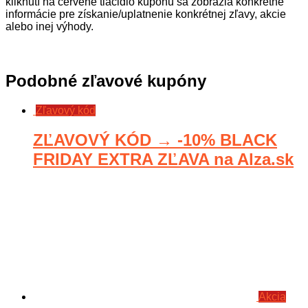
kliknutí na červené tlačidlo kupónu sa zobrazia konkrétne
informácie pre získanie/uplatnenie konkrétnej zľavy, akcie
alebo inej výhody.
Podobné zľavové kupóny
Zľavový kód
ZĽAVOVÝ KÓD → -10% BLACK
FRIDAY EXTRA ZĽAVA na Alza.sk
Akcia