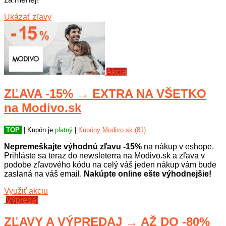
Ukázať zľavy
Akcia
ZĽAVA -15% → EXTRA NA VŠETKO
na Modivo.sk
TOP
| Kupón je
platný
|
Kupóny Modivo.sk (81)
Nepremeškajte výhodnú zľavu -15%
na nákup v eshope.
Prihláste sa teraz do newsleterra na Modivo.sk a zľava v
podobe zľavového kódu na celý váš jeden nákup vám bude
zaslaná na váš email.
Nakúpte online ešte výhodnejšie!
Využiť akciu
Výpredaj
ZĽAVY A VÝPREDAJ → AŽ DO -80%