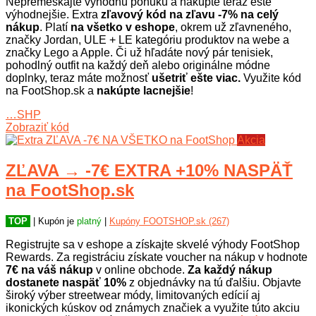
Nepremeškajte výhodnú ponuku a nakúpte teraz ešte
výhodnejšie. Extra
zľavový kód na zľavu -7% na celý
nákup
. Platí
na všetko v eshope
, okrem už zľavneného,
značky Jordan, ULE + LE kategóriu produktov na webe a
značky Lego a Apple. Či už hľadáte nový pár tenisiek,
pohodlný outfit na každý deň alebo originálne módne
doplnky, teraz máte možnosť
ušetriť ešte viac.
Využite kód
na FootShop.sk a
nakúpte lacnejšie
!
…SHP
Zobraziť kód
Akcia
ZĽAVA → -7€ EXTRA +10% NASPÄŤ
na FootShop.sk
TOP
| Kupón je
platný
|
Kupóny FOOTSHOP.sk (267)
Registrujte sa v eshope a získajte skvelé výhody FootShop
Rewards. Za registráciu získate voucher na nákup v hodnote
7€ na váš nákup
v online obchode.
Za každý nákup
dostanete naspäť 10%
z objednávky na tú ďalšiu. Objavte
široký výber streetwear módy, limitovaných edícií aj
ikonických kúskov od známych značiek a využite túto akciu