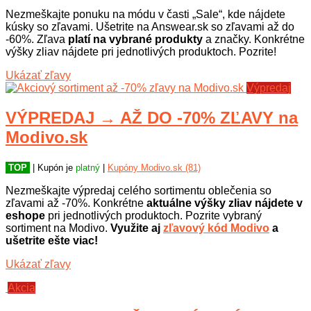
Nezmeškajte ponuku na módu v časti „Sale“, kde nájdete
kúsky so zľavami. Ušetrite na Answear.sk so zľavami až do
-60%. Zľava
platí na vybrané produkty
a značky. Konkrétne
výšky zliav nájdete pri jednotlivých produktoch. Pozrite!
Ukázať zľavy
Výpredaj
VÝPREDAJ → AŽ DO -70% ZĽAVY na
Modivo.sk
TOP
| Kupón je
platný
|
Kupóny Modivo.sk (81)
Nezmeškajte výpredaj celého sortimentu oblečenia so
zľavami až -70%. Konkrétne
aktuálne výšky zliav nájdete v
eshope
pri jednotlivých produktoch. Pozrite vybraný
sortiment na Modivo.
Využite aj
zľavový kód Modivo
a
ušetrite ešte viac!
Ukázať zľavy
Akcia