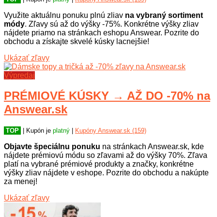
Využite aktuálnu ponuku plnú zliav
na vybraný sortiment
módy
. Zľavy sú až do výšky -75%. Konkrétne výšky zliav
nájdete priamo na stránkach eshopu Answear. Pozrite do
obchodu a získajte skvelé kúsky lacnejšie!
Ukázať zľavy
Výpredaj
PRÉMIOVÉ KÚSKY → AŽ DO -70% na
Answear.sk
TOP
| Kupón je
platný
|
Kupóny Answear.sk (159)
Objavte špeciálnu ponuku
na stránkach Answear.sk, kde
nájdete prémiovú módu so zľavami až do výšky 70%. Zľava
platí na vybrané prémiové produkty a značky, konkrétne
výšky zliav nájdete v eshope. Pozrite do obchodu a nakúpte
za menej!
Ukázať zľavy