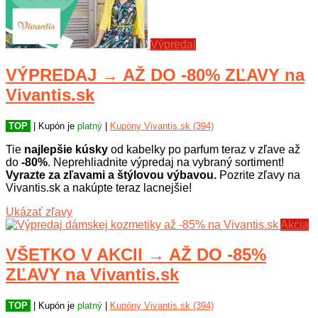
Výpredaj
VÝPREDAJ → AŽ DO -80% ZĽAVY na
Vivantis.sk
TOP
| Kupón je
platný
|
Kupóny Vivantis.sk (394)
Tie
najlepšie kúsky
od kabelky po parfum teraz v zľave až
do
-80%
. Neprehliadnite výpredaj na vybraný sortiment!
Vyrazte za zľavami a štýlovou výbavou.
Pozrite zľavy na
Vivantis.sk a nakúpte teraz lacnejšie!
Ukázať zľavy
Akcia
VŠETKO V AKCII → AŽ DO -85%
ZĽAVY na Vivantis.sk
TOP
| Kupón je
platný
|
Kupóny Vivantis.sk (394)