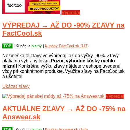
Výpredaj
VÝPREDAJ → AŽ DO -90% ZĽAVY na
FactCool.sk
TOP
| Kupón je
platný
|
Kupóny FactCool.sk (117)
Nezmeškajte zľavy vo výpredaji až do výšky -90%. Zľavy
platia na vybraný tovar.
Pozor, výhodné kúsky rýchlo
miznú!
Konkrétnu výšku zľavy nájdete v eshope uvedenú
vždy pri konkrétnom produkte. Využite zľavy na FactCool.sk
a ušetrite!
Ukázať zľavy
Výpredaj
AKTUÁLNE ZĽAVY → AŽ DO -75% na
Answear.sk
TOP
| Kupón je
platný
|
Kupóny Answear.sk (159)