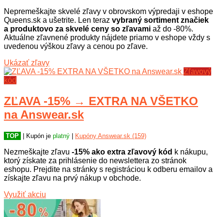
Nepremeškajte skvelé zľavy v obrovskom výpredaji v eshope
Queens.sk a ušetrite. Len teraz
vybraný sortiment značiek
a produktovo za skvelé ceny so zľavami
až do -80%.
Aktuálne zľavnené produkty nájdete priamo v eshope vždy s
uvedenou výškou zľavy a cenou po zľave.
Ukázať zľavy
Zľavový
kód
ZĽAVA -15% → EXTRA NA VŠETKO
na Answear.sk
TOP
| Kupón je
platný
|
Kupóny Answear.sk (159)
Nezmeškajte zľavu
-15% ako extra zľavový kód
k nákupu,
ktorý získate za prihlásenie do newslettera zo stránok
eshopu. Prejdite na stránky s registráciou k odberu emailov a
získajte zľavu na prvý nákup v obchode.
Využiť akciu