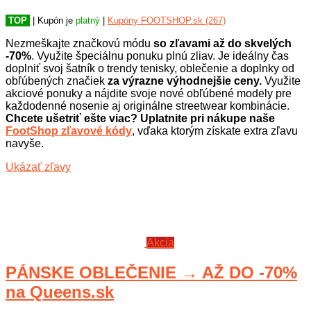
TOP
| Kupón je
platný
|
Kupóny FOOTSHOP.sk (267)
Nezmeškajte značkovú módu
so zľavami až do skvelých
-70%
. Využite špeciálnu ponuku plnú zliav. Je ideálny čas
doplniť svoj šatník o trendy tenisky, oblečenie a doplnky od
obľúbených značiek
za výrazne výhodnejšie ceny.
Využite
akciové ponuky a nájdite svoje nové obľúbené modely pre
každodenné nosenie aj originálne streetwear kombinácie.
Chcete ušetriť ešte viac? Uplatnite pri nákupe naše
FootShop zľavové kódy
, vďaka ktorým získate extra zľavu
navyše.
Ukázať zľavy
Akcia
PÁNSKE OBLEČENIE → AŽ DO -70%
na Queens.sk