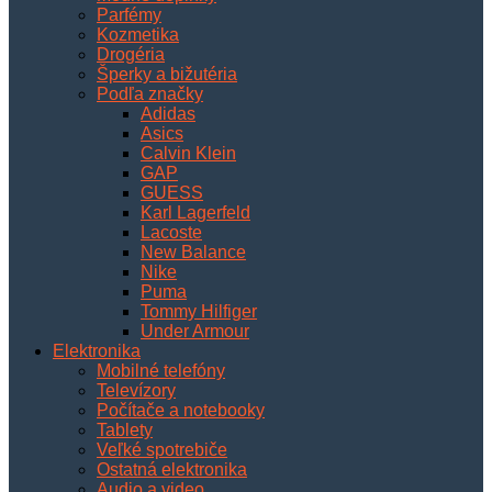
Parfémy
Kozmetika
Drogéria
Šperky a bižutéria
Podľa značky
Adidas
Asics
Calvin Klein
GAP
GUESS
Karl Lagerfeld
Lacoste
New Balance
Nike
Puma
Tommy Hilfiger
Under Armour
Elektronika
Mobilné telefóny
Televízory
Počítače a notebooky
Tablety
Veľké spotrebiče
Ostatná elektronika
Audio a video