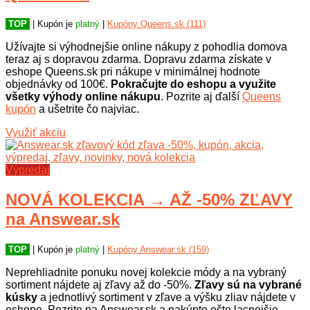
TOP
| Kupón je
platný
|
Kupóny Queens.sk (111)
Užívajte si výhodnejšie online nákupy z pohodlia domova
teraz aj s dopravou zdarma. Dopravu zdarma získate v
eshope Queens.sk pri nákupe v minimálnej hodnote
objednávky od 100€.
Pokračujte do eshopu a využite
všetky výhody online nákupu
. Pozrite aj ďalší
Queens
kupón
a ušetrite čo najviac.
Využiť akciu
Výpredaj
NOVÁ KOLEKCIA → AŽ -50% ZĽAVY
na Answear.sk
TOP
| Kupón je
platný
|
Kupóny Answear.sk (159)
Neprehliadnite ponuku novej kolekcie módy a na vybraný
sortiment nájdete aj zľavy až do -50%.
Zľavy sú na vybrané
kúsky
a jednotlivý sortiment v zľave a výšku zliav nájdete v
eshope. Pozrite na Answear.sk a nakúpte ešte lacnejšie.