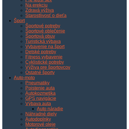
Na erekciu
Zdravá výživa
Starostlivosť o dieťa
Šport
Športové potreby
Športové oblečenie
Športová obuv
Turistická výbava
Vybavenie na šport
Detské potreby
Fitness vybavenie
Cyklistické potreby
Výživa pre športovcov
Ostatné športy
Auto-moto
Pneumatiky
Poistenie auta
Autokozmetika
GPS navigácie
Výbava auta
Auto náradie
Náhradné diely
Autodoplnky
Motorové oleje