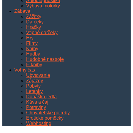
Autodiagnostika
Výbava motorky
Zábava
Zážitky
Darčeky
Hračky
Vtipné darčeky
Hry
Filmy
Knihy
Hudba
Hudobné nástroje
E-knihy
Voľný čas
Ubytovanie
Zájazdy
Pobyty
Letenky
Donáška jedla
Káva a čaj
Potraviny
Chovateľské potreby
Erotické pomôcky
Webhosting