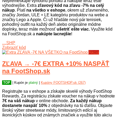
Nepremeškajte výhodnú ponuku a nakúpte teraz ešte
výhodnejšie. Extra
zľavový kód na zľavu -7% na celý
nákup
. Platí
na všetko v eshope
, okrem už zľavneného,
značky Jordan, ULE + LE kategóriu produktov na webe a
značky Lego a Apple. Či už hľadáte nový pár tenisiek,
pohodlný outfit na každý deň alebo originálne módne
doplnky, teraz máte možnosť
ušetriť ešte viac.
Využite kód
na FootShop.sk a
nakúpte lacnejšie
!
…SHP
Zobraziť kód
Akcia
ZĽAVA → -7€ EXTRA +10% NASPÄŤ
na FootShop.sk
TOP
| Kupón je
platný
|
Kupóny FOOTSHOP.sk (267)
Registrujte sa v eshope a získajte skvelé výhody FootShop
Rewards. Za registráciu získate voucher na nákup v hodnote
7€ na váš nákup
v online obchode.
Za každý nákup
dostanete naspäť 10%
z objednávky na tú ďalšiu. Objavte
široký výber streetwear módy, limitovaných edícií aj
ikonických kúskov od známych značiek a využite túto akciu