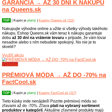
GARANCIA → AŽ 30 DNÍ K NÁKUPU
na Queens.sk
TOP
| Kupón je
platný
|
Kupóny Queens.sk (111)
Nakupujte výhodne online a užite si všetky výhody takéhoto
nákupu. Eshop Queens.sk vám teraz k nákupu garantuje
dobu
až 30 dní na vrátenie tovaru
v prípade, že vám tovar
nesadne alebo s ním nebudete spokojný. No nie je to
skvelé?
Využiť akciu
Výpredaj
PRÉMIOVÁ MÓDA → AŽ DO -70% na
FactCool.sk
TOP
| Kupón je
platný
|
Kupóny FactCool.sk (117)
Tieto kúsky inde nenájdeš! Pozrite prémiovú módu so
zľavami až do -70%. Zľava
platí na vybraný sortiment
produktov v kategórií
. Aktuálne zľavnené produkty majú