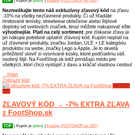
TOP
| Kupón je
platný
|
Kupóny FOOTSHOP.sk (267)
Nezmeškajte tento náš exkluzívny zľavový kód
na zľavu
-10% na všetky nezľavnené produkty. Či už hľadáte
limitované tenisky, streetwear oblečenie alebo štýlové
doplnky od svetových značiek, teraz môžete nakupovať ešte
výhodnejšie
.
Platí na celý sortiment
, pre získanie zľavy je
pri nákupe potrebné uplatniť zľavový kód. Kupón neplatí na
už zľavnené produkty, značku Jordan, ULE + LE kategóriu
produktov na webe, značky Lego a Apple. Je to skvelá
príležitosť uloviť si vysnívané kúsky, ktoré podčiarknu váš
osobný štýl. Na FootShop.sk totiž prinášajú módu pre
všetkých, ktorí chcú vystúpiť z davu a kráčať vlastnou cestou!
…RMA
Zobraziť kód
Zľavový
kód
ZĽAVOVÝ KÓD → -7% EXTRA ZĽAVA
z FootShop.sk
TOP
| Kupón je
platný
|
Kupóny FOOTSHOP.sk (267)