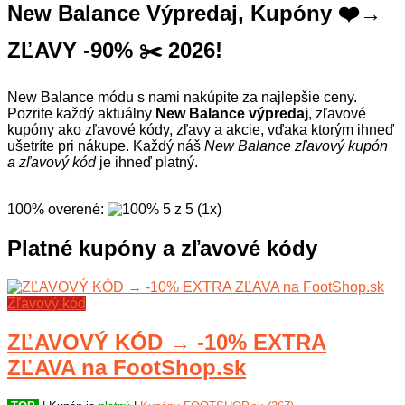
New Balance Výpredaj, Kupóny ❤️→
ZĽAVY -90% ✂️ 2026!
New Balance módu s nami nakúpite za najlepšie ceny.
Pozrite každý aktuálny
New Balance výpredaj
, zľavové
kupóny ako zľavové kódy, zľavy a akcie, vďaka ktorým ihneď
ušetríte pri nákupe. Každý náš
New Balance zľavový kupón
a zľavový kód
je ihneď platný.
100% overené
:
5
z
5
(
1
x
)
Platné kupóny a zľavové kódy
Zľavový kód
ZĽAVOVÝ KÓD → -10% EXTRA
ZĽAVA na FootShop.sk