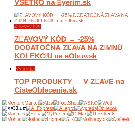
VŠETKO na Eyerim.sk
Zľavový kód
ZĽAVOVÝ KÓD → -25%
DODATOČNÁ ZĽAVA NA ZIMNÚ
KOLEKCIU na eObuv.sk
Výpredaj
TOP PRODUKTY → V ZĽAVE na
CisteOblecenie.sk