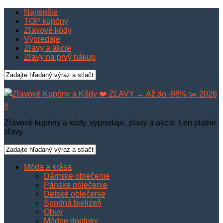
Najlepšie
TOP kupóny
Zľavové kódy
Výpredaje
Zľavy a akcie
Zľavy na prvý nákup
Zľavové kupóny a kódy, výpredaje, zľavy a akcie. Len platné
zľavy
Móda a krása
Dámske oblečenie
Pánske oblečenie
Detské oblečenie
Spodná bielizeň
Obuv
Módne doplnky