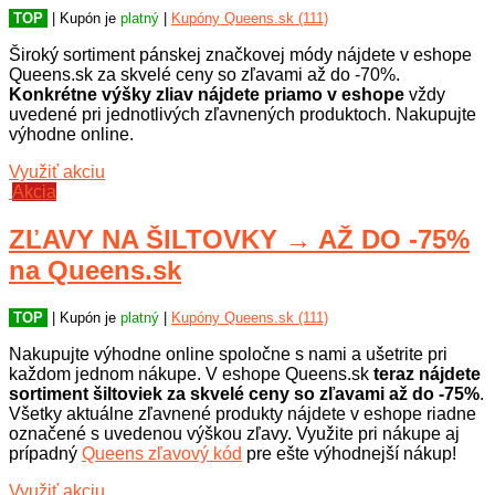
TOP
| Kupón je
platný
|
Kupóny Queens.sk (111)
Široký sortiment pánskej značkovej módy nájdete v eshope
Queens.sk za skvelé ceny so zľavami až do -70%.
Konkrétne výšky zliav nájdete priamo v eshope
vždy
uvedené pri jednotlivých zľavnených produktoch. Nakupujte
výhodne online.
Využiť akciu
Akcia
ZĽAVY NA ŠILTOVKY → AŽ DO -75%
na Queens.sk
TOP
| Kupón je
platný
|
Kupóny Queens.sk (111)
Nakupujte výhodne online spoločne s nami a ušetrite pri
každom jednom nákupe. V eshope Queens.sk
teraz nájdete
sortiment šiltoviek za skvelé ceny so zľavami až do -75%
.
Všetky aktuálne zľavnené produkty nájdete v eshope riadne
označené s uvedenou výškou zľavy. Využite pri nákupe aj
prípadný
Queens zľavový kód
pre ešte výhodnejší nákup!
Využiť akciu