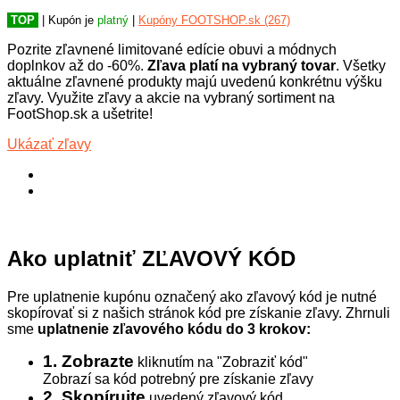
TOP
| Kupón je
platný
|
Kupóny FOOTSHOP.sk (267)
Pozrite zľavnené limitované edície obuvi a módnych
doplnkov až do -60%.
Zľava platí na vybraný tovar
. Všetky
aktuálne zľavnené produkty majú uvedenú konkrétnu výšku
zľavy. Využite zľavy a akcie na vybraný sortiment na
FootShop.sk a ušetrite!
Ukázať zľavy
Ako uplatniť ZĽAVOVÝ KÓD
Pre uplatnenie kupónu označený ako zľavový kód je nutné
skopírovať si z našich stránok kód pre získanie zľavy. Zhrnuli
sme
uplatnenie zľavového kódu do 3 krokov:
1. Zobrazte
kliknutím na "Zobraziť kód"
Zobrazí sa kód potrebný pre získanie zľavy
2. Skopírujte
uvedený zľavový kód