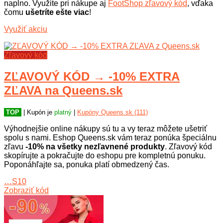
naplno. Využite pri nákupe aj
FootShop zľavový kód
, vďaka
čomu
ušetríte ešte viac
!
Využiť akciu
Zľavový kód
ZĽAVOVÝ KÓD → -10% EXTRA
ZĽAVA na Queens.sk
TOP
| Kupón je
platný
|
Kupóny Queens.sk (111)
Výhodnejšie online nákupy sú tu a vy teraz môžete ušetriť
spolu s nami. Eshop Queens.sk vám teraz ponúka špeciálnu
zľavu
-10% na všetky nezľavnené produkty
. Zľavový kód
skopírujte a pokračujte do eshopu pre kompletnú ponuku.
Poponáhľajte sa, ponuka platí obmedzený čas.
…S10
Zobraziť kód