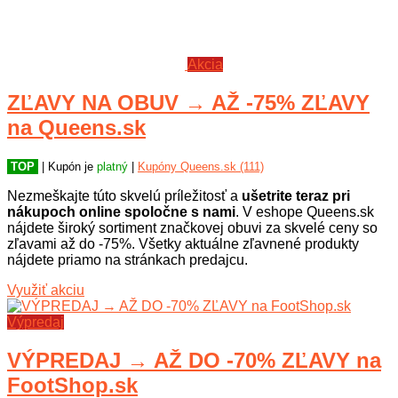
Akcia
ZĽAVY NA OBUV → AŽ -75% ZĽAVY
na Queens.sk
TOP
| Kupón je
platný
|
Kupóny Queens.sk (111)
Nezmeškajte túto skvelú príležitosť a
ušetrite teraz pri
nákupoch online spoločne s nami
. V eshope Queens.sk
nájdete široký sortiment značkovej obuvi za skvelé ceny so
zľavami až do -75%. Všetky aktuálne zľavnené produkty
nájdete priamo na stránkach predajcu.
Využiť akciu
Výpredaj
VÝPREDAJ → AŽ DO -70% ZĽAVY na
FootShop.sk