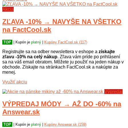
Akcia
ZĽAVA -10% → NAVYŠE NA VŠETKO
na FactCool.sk
TOP
| Kupón je
platný
|
Kupóny FactCool.sk (117)
Registrujte sa na odber newslettera v eshope a
získajte
zľavu -10% na celý nákup
. Zľava vám príde po prihlásení
sa na váš email obratom. Môžete ju použiť na jeden nákup v
obchode. Získajte na stránkach FactCool.sk a nakúpte za
menej.
Využiť akciu
Výpredaj
VÝPREDAJ MÓDY → AŽ DO -60% na
Answear.sk
TOP
| Kupón je
platný
|
Kupóny Answear.sk (159)