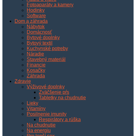
Fotoaparáty a kamery
Hodinky
Software
Dom a záhrada
Nábytok
Domácnosť
Bytové doplnky
Bytový textil
Kuchynské potreby
Náradie
Stavebný materiál
Financie
Kosačky
Záhrada
Zdravie
Výživové doplnky
Zväčšenie pŕs
Tabletky na chudnutie
Lieky
Vitamíny
Posilnenie imunity
Respirátory a rúška
Na chudnutie
Na energiu
Pre lepší sex