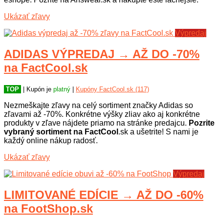
Ukázať zľavy
Výpredaj
ADIDAS VÝPREDAJ → AŽ DO -70%
na FactCool.sk
TOP
| Kupón je
platný
|
Kupóny FactCool.sk (117)
Nezmeškajte zľavy na celý sortiment značky Adidas so
zľavami až -70%. Konkrétne výšky zliav ako aj konkrétne
produkty v zľave nájdete priamo na stránke predajcu.
Pozrite
vybraný sortiment na FactCool
.sk a ušetrite! S nami je
každý online nákup radosť.
Ukázať zľavy
Výpredaj
LIMITOVANÉ EDÍCIE → AŽ DO -60%
na FootShop.sk