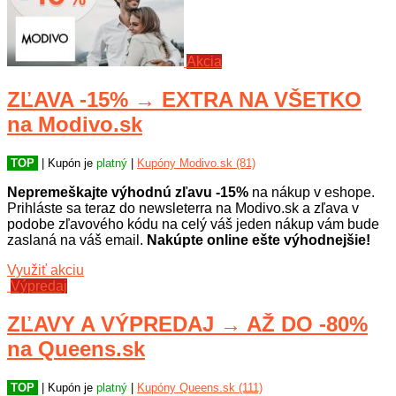
Akcia
ZĽAVA -15% → EXTRA NA VŠETKO
na Modivo.sk
TOP
| Kupón je
platný
|
Kupóny Modivo.sk (81)
Nepremeškajte výhodnú zľavu -15%
na nákup v eshope.
Prihláste sa teraz do newsleterra na Modivo.sk a zľava v
podobe zľavového kódu na celý váš jeden nákup vám bude
zaslaná na váš email.
Nakúpte online ešte výhodnejšie!
Využiť akciu
Výpredaj
ZĽAVY A VÝPREDAJ → AŽ DO -80%
na Queens.sk
TOP
| Kupón je
platný
|
Kupóny Queens.sk (111)