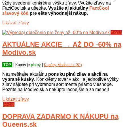
vždy uvedenú konkrétnu výšku zľavy. Využite zľavy na
FactCool.sk a ušetrite.
Využite aj aktuálny
FactCool
zľavový kód
pre ešte výhodnejší nákup.
Ukázať zľavy
Akcia
AKTUÁLNE AKCIE → AŽ DO -60% na
Modivo.sk
TOP
| Kupón je
platný
|
Kupóny Modivo.sk (81)
Nezmeškajte aktuálnu
ponuku plnú zliav a akcií na
vybrané kúsky
. Konkrétny tovar v akcii a jednotlivé výšky
zliav nájdete pri vybranom sortimente priamo v eshope.
Pozrite na Modivo.sk a nakúpte lacnejšie a za menej!
Ukázať zľavy
Akcia
DOPRAVA ZADARMO K NÁKUPU na
Queens.sk