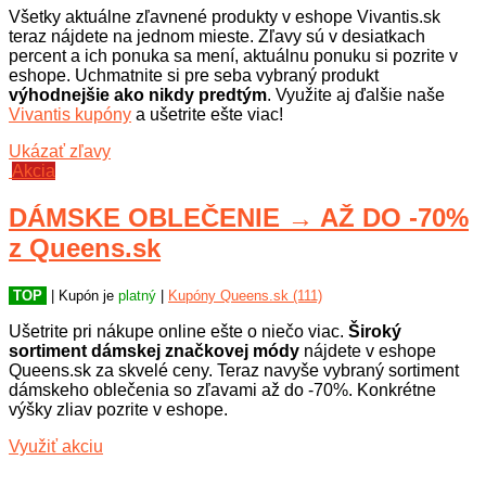
Všetky aktuálne zľavnené produkty v eshope Vivantis.sk
teraz nájdete na jednom mieste. Zľavy sú v desiatkach
percent a ich ponuka sa mení, aktuálnu ponuku si pozrite v
eshope. Uchmatnite si pre seba vybraný produkt
výhodnejšie ako nikdy predtým
. Využite aj ďalšie naše
Vivantis kupóny
a ušetrite ešte viac!
Ukázať zľavy
Akcia
DÁMSKE OBLEČENIE → AŽ DO -70%
z Queens.sk
TOP
| Kupón je
platný
|
Kupóny Queens.sk (111)
Ušetrite pri nákupe online ešte o niečo viac.
Široký
sortiment dámskej značkovej módy
nájdete v eshope
Queens.sk za skvelé ceny. Teraz navyše vybraný sortiment
dámskeho oblečenia so zľavami až do -70%. Konkrétne
výšky zliav pozrite v eshope.
Využiť akciu