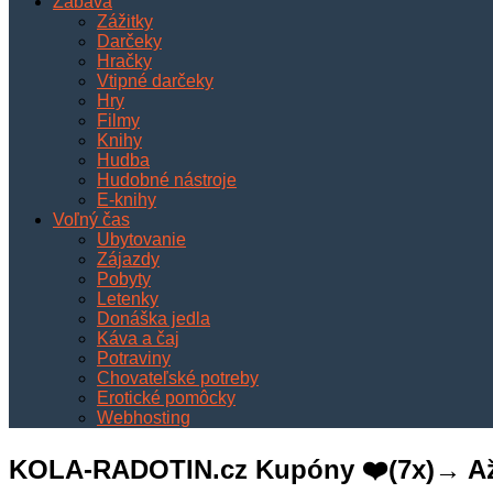
Zábava
Zážitky
Darčeky
Hračky
Vtipné darčeky
Hry
Filmy
Knihy
Hudba
Hudobné nástroje
E-knihy
Voľný čas
Ubytovanie
Zájazdy
Pobyty
Letenky
Donáška jedla
Káva a čaj
Potraviny
Chovateľské potreby
Erotické pomôcky
Webhosting
KOLA-RADOTIN.cz Kupóny ❤️(7x)→ Až -