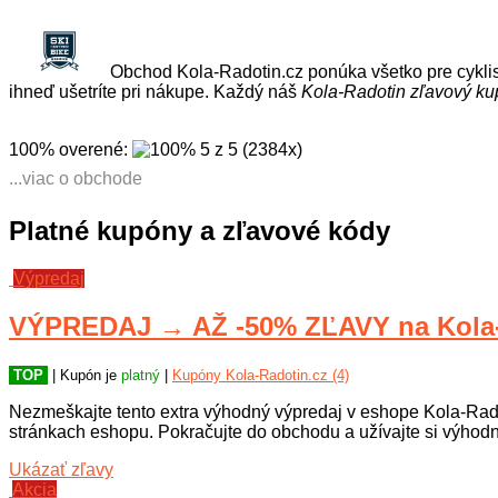
Obchod Kola-Radotin.cz ponúka všetko pre cyklis
ihneď ušetríte pri nákupe. Každý náš
Kola-Radotin zľavový ku
100% overené
:
5
z
5
(
2384
x
)
...viac o obchode
Eshop Kola-Radotin.cz ponúka široký sortiment produktov pre c
sortiment elektrobicyklov. Vyberte si zo širokej kvalitnej ponuky
Platné kupóny a zľavové kódy
Výpredaj
VÝPREDAJ → AŽ -50% ZĽAVY na Kola-
TOP
| Kupón je
platný
|
Kupóny Kola-Radotin.cz (4)
Nezmeškajte tento extra výhodný výpredaj v eshope Kola-Radot
stránkach eshopu. Pokračujte do obchodu a užívajte si výhodn
Ukázať zľavy
Akcia