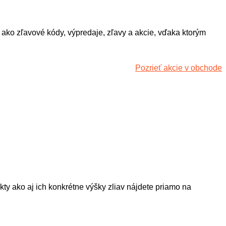
ako zľavové kódy, výpredaje, zľavy a akcie, vďaka ktorým
Pozrieť akcie v obchode
ečenie, komponenty, helmy, tretry, doplnky a dokonca aj
y ako aj ich konkrétne výšky zliav nájdete priamo na