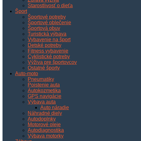
Starostlivosť o dieťa
Šport
Športové potreby
Športové oblečenie
Športová obuv
Turistická výbava
Vybavenie na šport
Detské potreby
Fitness vybavenie
Cyklistické potreby
Výživa pre športovcov
Ostatné športy
Auto-moto
Pneumatiky
Poistenie auta
Autokozmetika
GPS navigácie
Výbava auta
Auto náradie
Náhradné diely
Autodoplnky
Motorové oleje
Autodiagnostika
Výbava motorky