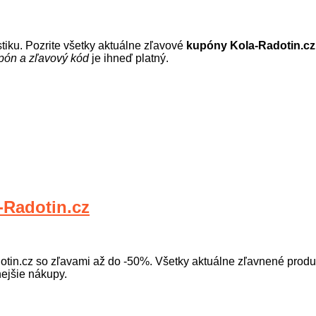
tiku. Pozrite všetky aktuálne zľavové
kupóny Kola-Radotin.cz
pón a zľavový kód
je ihneď platný.
yklistiku. Nájdete tu všetko čo budete potrebovať - bicykle, obl
.
Radotin.cz
in.cz so zľavami až do -50%. Všetky aktuálne zľavnené produkt
ejšie nákupy.