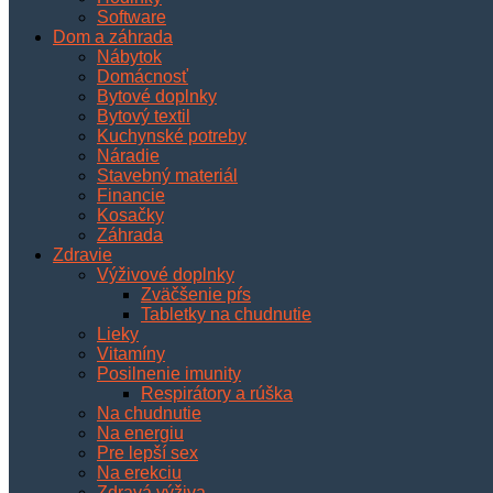
Software
Dom a záhrada
Nábytok
Domácnosť
Bytové doplnky
Bytový textil
Kuchynské potreby
Náradie
Stavebný materiál
Financie
Kosačky
Záhrada
Zdravie
Výživové doplnky
Zväčšenie pŕs
Tabletky na chudnutie
Lieky
Vitamíny
Posilnenie imunity
Respirátory a rúška
Na chudnutie
Na energiu
Pre lepší sex
Na erekciu
Zdravá výživa