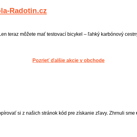
la-Radotin.cz
 Len teraz môžete mať testovací bicykel – ľahký karbónový cest
Pozrieť ďalšie akcie v obchode
írovať si z našich stránok kód pre získanie zľavy. Zhrnuli sme