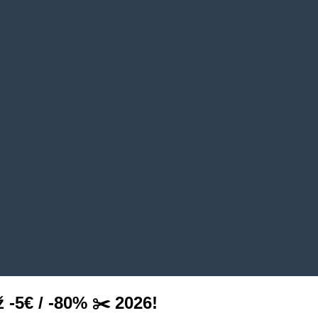
5€ / -80% ✂️ 2026!