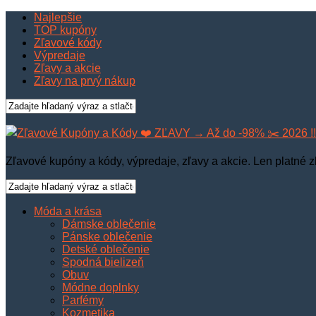
Najlepšie
TOP kupóny
Zľavové kódy
Výpredaje
Zľavy a akcie
Zľavy na prvý nákup
Zľavové kupóny a kódy, výpredaje, zľavy a akcie. Len platné z
Móda a krása
Dámske oblečenie
Pánske oblečenie
Detské oblečenie
Spodná bielizeň
Obuv
Módne doplnky
Parfémy
Kozmetika