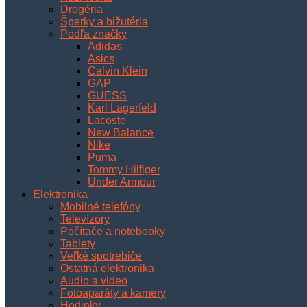
Drogéria
Šperky a bižutéria
Podľa značky
Adidas
Asics
Calvin Klein
GAP
GUESS
Karl Lagerfeld
Lacoste
New Balance
Nike
Puma
Tommy Hilfiger
Under Armour
Elektronika
Mobilné telefóny
Televízory
Počítače a notebooky
Tablety
Veľké spotrebiče
Ostatná elektronika
Audio a video
Fotoaparáty a kamery
Hodinky