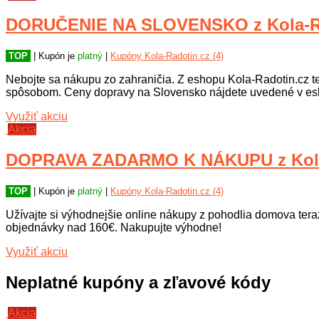
DORUČENIE NA SLOVENSKO z Kola-Ra
TOP
| Kupón je
platný
|
Kupóny Kola-Radotin.cz (4)
Nebojte sa nákupu zo zahraničia. Z eshopu Kola-Radotin.cz 
spôsobom. Ceny dopravy na Slovensko nájdete uvedené v esh
Využiť akciu
Akcia
DOPRAVA ZADARMO K NÁKUPU z Kola
TOP
| Kupón je
platný
|
Kupóny Kola-Radotin.cz (4)
Užívajte si výhodnejšie online nákupy z pohodlia domova ter
objednávky nad 160€. Nakupujte výhodne!
Využiť akciu
Neplatné kupóny a zľavové kódy
Akcia