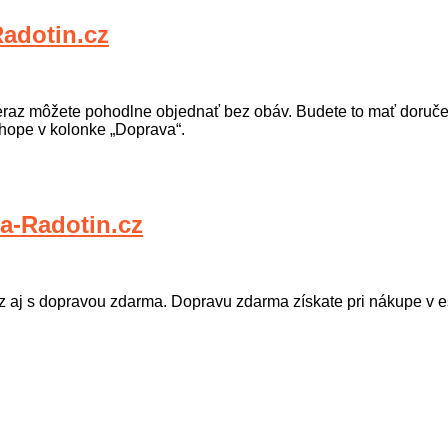
dotin.cz
teraz môžete pohodlne objednať bez obáv. Budete to mať doru
ope v kolonke „Doprava“.
-Radotin.cz
az aj s dopravou zdarma. Dopravu zdarma získate pri nákupe v 