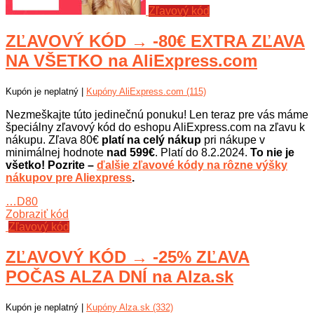
Zľavový kód
ZĽAVOVÝ KÓD → -80€ EXTRA ZĽAVA
NA VŠETKO na AliExpress.com
Kupón je neplatný |
Kupóny AliExpress.com (115)
Nezmeškajte túto jedinečnú ponuku! Len teraz pre vás máme
špeciálny zľavový kód do eshopu AliExpress.com na zľavu k
nákupu. Zľava 80€
platí na celý nákup
pri nákupe v
minimálnej hodnote
nad 599€
. Platí do 8.2.2024.
To nie je
všetko! Pozrite –
ďalšie zľavové kódy na rôzne výšky
nákupov pre Aliexpress
.
…D80
Zobraziť kód
Zľavový kód
ZĽAVOVÝ KÓD → -25% ZĽAVA
POČAS ALZA DNÍ na Alza.sk
Kupón je neplatný |
Kupóny Alza.sk (332)