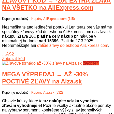
ZĽAVOVÝ KÓD → -20€ EXTRA ZĽAVA
NA VŠETKO na AliExpress.com
Kupón je neplatný |
Kupóny AliExpress.com (115)
Nezmeškajte túto jedinečnú ponuku! Len teraz pre vás máme
špeciálny zľavový kód do eshopu AliExpress.com na zľavu k
nákupu. Zľava 20€
platí na celý nákup
pri nákupe v
minimálnej hodnote
nad 1539€
. Platí do 27.3.2025.
Nepremeškajte ani
ďalšie zľavy do eshopu AliExpress.com
.
…AS2
Zobraziť kód
Výpredaj
MEGA VÝPREDAJ → AŽ -30%
POCTIVÉ ZĽAVY na Alza.sk
Kupón je neplatný |
Kupóny Alza.sk (332)
Objavte kúsky, ktoré teraz
nakúpite vďaka vysokým
zľavám výhodnejšie!
Pozrite všetky aktuálne akčné ponuky
na vybraný sortiment, konkrétne výšky zliav jednotlivých