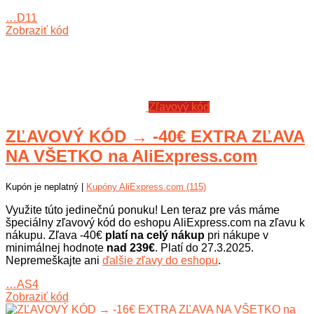
…D11
Zobraziť kód
Zľavový kód
ZĽAVOVÝ KÓD → -40€ EXTRA ZĽAVA
NA VŠETKO na AliExpress.com
Kupón je neplatný |
Kupóny AliExpress.com (115)
Využite túto jedinečnú ponuku! Len teraz pre vás máme
špeciálny zľavový kód do eshopu AliExpress.com na zľavu k
nákupu. Zľava -40€
platí na celý nákup
pri nákupe v
minimálnej hodnote
nad 239€
. Platí do 27.3.2025.
Nepremeškajte ani
ďalšie zľavy do eshopu
.
…AS4
Zobraziť kód