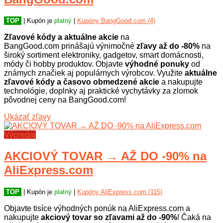
TOP
| Kupón je
platný
|
Kupóny BangGood.com (4)
Zľavové kódy a aktuálne akcie
na
BangGood.com prinášajú výnimočné
zľavy až do -80%
na
široký sortiment elektroniky, gadgetov, smart domácnosti,
módy či hobby produktov. Objavte
výhodné ponuky
od
známych značiek aj populárnych výrobcov. Využite
aktuálne
zľavové kódy a časovo obmedzené akcie
a nakupujte
technológie, doplnky aj praktické vychytávky za zlomok
pôvodnej ceny na BangGood.com!
Ukázať zľavy
Výpredaj
AKCIOVÝ TOVAR → AŽ DO -90% na
AliExpress.com
TOP
| Kupón je
platný
|
Kupóny AliExpress.com (115)
Objavte tisíce výhodných ponúk na AliExpress.com a
nakupujte
akciový tovar so zľavami až do -90%
! Čaká na