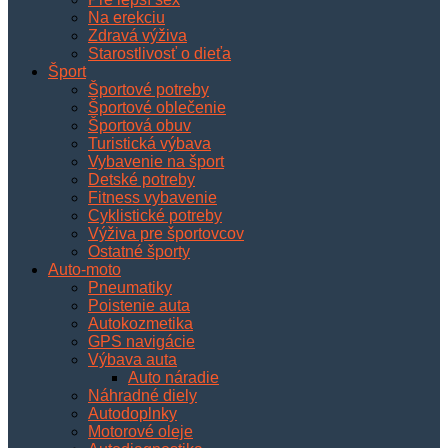
Na erekciu
Zdravá výživa
Starostlivosť o dieťa
Šport
Športové potreby
Športové oblečenie
Športová obuv
Turistická výbava
Vybavenie na šport
Detské potreby
Fitness vybavenie
Cyklistické potreby
Výživa pre športovcov
Ostatné športy
Auto-moto
Pneumatiky
Poistenie auta
Autokozmetika
GPS navigácie
Výbava auta
Auto náradie
Náhradné diely
Autodoplnky
Motorové oleje