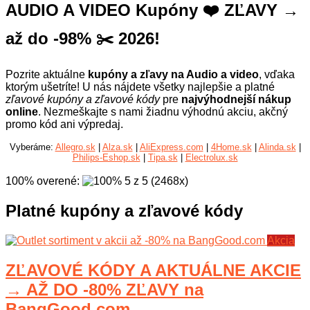
AUDIO A VIDEO Kupóny ❤️ ZĽAVY →
až do -98% ✂️ 2026!
Pozrite aktuálne
kupóny a zľavy na Audio a video
, vďaka
ktorým ušetríte! U nás nájdete všetky najlepšie a platné
zľavové kupóny a zľavové kódy
pre
najvýhodnejší nákup
online
. Nezmeškajte s nami žiadnu výhodnú akciu, akčný
promo kód ani výpredaj.
Vyberáme:
Allegro.sk
|
Alza.sk
|
AliExpress.com
|
4Home.sk
|
Alinda.sk
|
Philips-Eshop.sk
|
Tipa.sk
|
Electrolux.sk
100% overené
:
5
z
5
(
2468
x
)
Platné kupóny a zľavové kódy
Akcia
ZĽAVOVÉ KÓDY A AKTUÁLNE AKCIE
→ AŽ DO -80% ZĽAVY na
BangGood.com