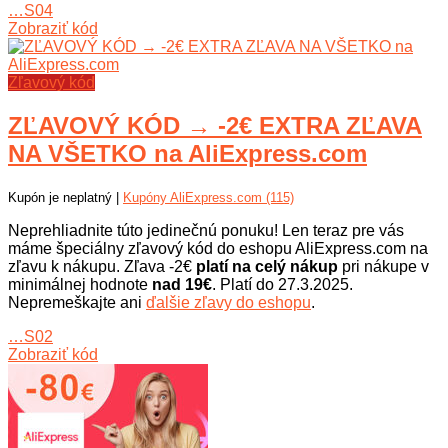
…S04
Zobraziť kód
Zľavový kód
ZĽAVOVÝ KÓD → -2€ EXTRA ZĽAVA
NA VŠETKO na AliExpress.com
Kupón je neplatný |
Kupóny AliExpress.com (115)
Neprehliadnite túto jedinečnú ponuku! Len teraz pre vás
máme špeciálny zľavový kód do eshopu AliExpress.com na
zľavu k nákupu. Zľava -2€
platí na celý nákup
pri nákupe v
minimálnej hodnote
nad 19€
. Platí do 27.3.2025.
Nepremeškajte ani
ďalšie zľavy do eshopu
.
…S02
Zobraziť kód