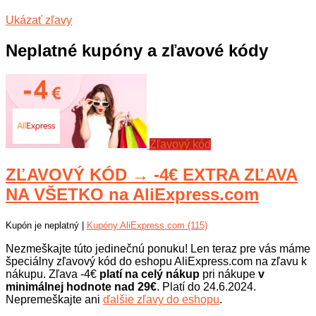
Ukázať zľavy
Neplatné kupóny a zľavové kódy
Zľavový kód
ZĽAVOVÝ KÓD → -4€ EXTRA ZĽAVA
NA VŠETKO na AliExpress.com
Kupón je neplatný |
Kupóny AliExpress.com (115)
Nezmeškajte túto jedinečnú ponuku! Len teraz pre vás máme
špeciálny zľavový kód do eshopu AliExpress.com na zľavu k
nákupu. Zľava -4€
platí na celý nákup
pri nákupe
v
minimálnej hodnote nad 29€
. Platí do 24.6.2024.
Nepremeškajte ani
ďalšie zľavy do eshopu
.