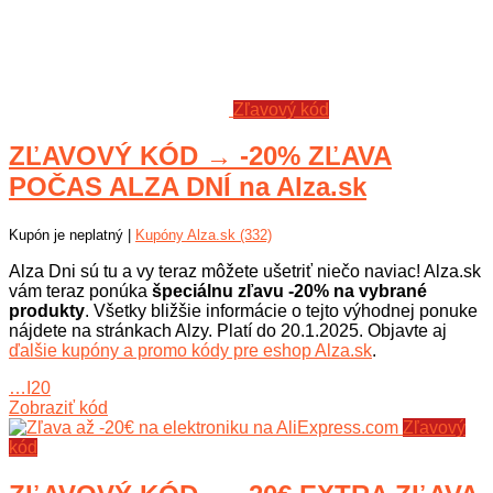
Zľavový kód
ZĽAVOVÝ KÓD → -20% ZĽAVA
POČAS ALZA DNÍ na Alza.sk
Kupón je neplatný |
Kupóny Alza.sk (332)
Alza Dni sú tu a vy teraz môžete ušetriť niečo naviac! Alza.sk
vám teraz ponúka
špeciálnu zľavu -20% na vybrané
produkty
. Všetky bližšie informácie o tejto výhodnej ponuke
nájdete na stránkach Alzy. Platí do 20.1.2025. Objavte aj
ďalšie kupóny a promo kódy pre eshop Alza.sk
.
…I20
Zobraziť kód
Zľavový
kód