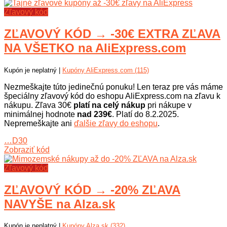
Zľavový kód
ZĽAVOVÝ KÓD → -30€ EXTRA ZĽAVA
NA VŠETKO na AliExpress.com
Kupón je neplatný |
Kupóny AliExpress.com (115)
Nezmeškajte túto jedinečnú ponuku! Len teraz pre vás máme
špeciálny zľavový kód do eshopu AliExpress.com na zľavu k
nákupu. Zľava 30€
platí na celý nákup
pri nákupe v
minimálnej hodnote
nad 239€
. Platí do 8.2.2025.
Nepremeškajte ani
ďalšie zľavy do eshopu
.
…D30
Zobraziť kód
Zľavový kód
ZĽAVOVÝ KÓD → -20% ZĽAVA
NAVYŠE na Alza.sk
Kupón je neplatný |
Kupóny Alza.sk (332)