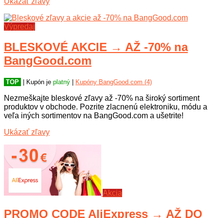
Ukázať zľavy
Výpredaj
BLESKOVÉ AKCIE → AŽ -70% na
BangGood.com
TOP
| Kupón je
platný
|
Kupóny BangGood.com (4)
Nezmeškajte bleskové zľavy až -70% na široký sortiment
produktov v obchode. Pozrite zlacnenú elektroniku, módu a
veľa iných sortimentov na BangGood.com a ušetrite!
Ukázať zľavy
Akcia
PROMO CODE AliExpress → AŽ DO