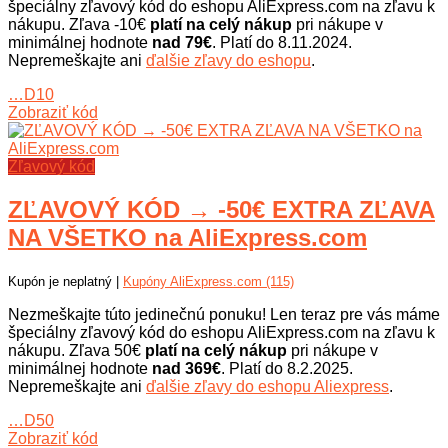
špeciálny zľavový kód do eshopu AliExpress.com na zľavu k
nákupu. Zľava -10€
platí na celý nákup
pri nákupe v
minimálnej hodnote
nad 79€
. Platí do 8.11.2024.
Nepremeškajte ani
ďalšie zľavy do eshopu
.
…D10
Zobraziť kód
Zľavový kód
ZĽAVOVÝ KÓD → -50€ EXTRA ZĽAVA
NA VŠETKO na AliExpress.com
Kupón je neplatný |
Kupóny AliExpress.com (115)
Nezmeškajte túto jedinečnú ponuku! Len teraz pre vás máme
špeciálny zľavový kód do eshopu AliExpress.com na zľavu k
nákupu. Zľava 50€
platí na celý nákup
pri nákupe v
minimálnej hodnote
nad 369€
. Platí do 8.2.2025.
Nepremeškajte ani
ďalšie zľavy do eshopu Aliexpress
.
…D50
Zobraziť kód