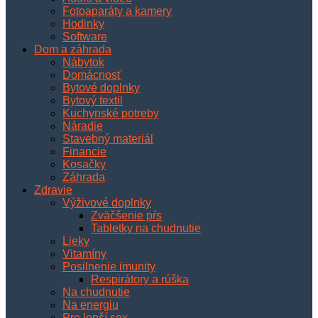
Fotoaparáty a kamery
Hodinky
Software
Dom a záhrada
Nábytok
Domácnosť
Bytové doplnky
Bytový textil
Kuchynské potreby
Náradie
Stavebný materiál
Financie
Kosačky
Záhrada
Zdravie
Výživové doplnky
Zväčšenie pŕs
Tabletky na chudnutie
Lieky
Vitamíny
Posilnenie imunity
Respirátory a rúška
Na chudnutie
Na energiu
Pre lepší sex