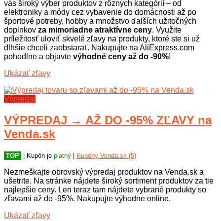
vás široký výber produktov z rôznych kategórií – od
elektroniky a módy cez vybavenie do domácnosti až po
športové potreby, hobby a množstvo ďalších užitočných
doplnkov
za mimoriadne atraktívne ceny
. Využite
príležitosť uloviť skvelé zľavy na produkty, ktoré ste si už
dlhšie chceli zaobstarať. Nakupujte na AliExpress.com
pohodlne a objavte
výhodné ceny až do -90%
!
Ukázať zľavy
Výpredaj
VÝPREDAJ → AŽ DO -95% ZĽAVY na
Venda.sk
TOP
| Kupón je
platný
|
Kupóny Venda.sk (5)
Nezmeškajte obrovský výpredaj produktov na Venda.sk a
ušetrite. Na stránke nájdete široký sortiment produktov za tie
najlepšie ceny. Len teraz tam nájdete vybrané produkty so
zľavami až do -95%. Nakupujte výhodne online.
Ukázať zľavy