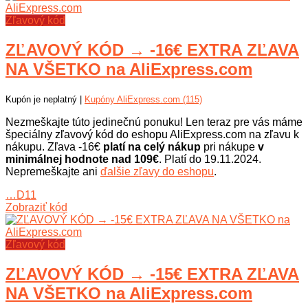
Zľavový kód
ZĽAVOVÝ KÓD → -16€ EXTRA ZĽAVA
NA VŠETKO na AliExpress.com
Kupón je neplatný |
Kupóny AliExpress.com (115)
Nezmeškajte túto jedinečnú ponuku! Len teraz pre vás máme
špeciálny zľavový kód do eshopu AliExpress.com na zľavu k
nákupu. Zľava -16€
platí na celý nákup
pri nákupe
v
minimálnej hodnote nad 109€
. Platí do 19.11.2024.
Nepremeškajte ani
ďalšie zľavy do eshopu
.
…D11
Zobraziť kód
Zľavový kód
ZĽAVOVÝ KÓD → -15€ EXTRA ZĽAVA
NA VŠETKO na AliExpress.com