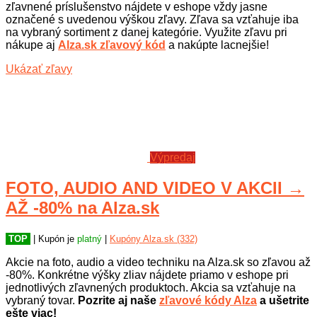
zľavnené príslušenstvo nájdete v eshope vždy jasne
označené s uvedenou výškou zľavy. Zľava sa vzťahuje iba
na vybraný sortiment z danej kategórie. Využite zľavu pri
nákupe aj
Alza.sk zľavový kód
a nakúpte lacnejšie!
Ukázať zľavy
Výpredaj
FOTO, AUDIO AND VIDEO V AKCII →
AŽ -80% na Alza.sk
TOP
| Kupón je
platný
|
Kupóny Alza.sk (332)
Akcie na foto, audio a video techniku na Alza.sk so zľavou až
-80%. Konkrétne výšky zliav nájdete priamo v eshope pri
jednotlivých zľavnených produktoch. Akcia sa vzťahuje na
vybraný tovar.
Pozrite aj naše
zľavové kódy Alza
a ušetrite
ešte viac!