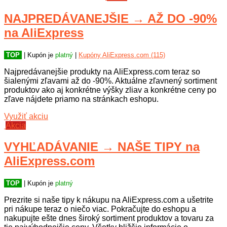
NAJPREDÁVANEJŠIE → AŽ DO -90%
na AliExpress
TOP
| Kupón je
platný
|
Kupóny AliExpress.com (115)
Najpredávanejšie produkty na AliExpress.com teraz so
šialenými zľavami až do -90%. Aktuálne zľavnený sortiment
produktov ako aj konkrétne výšky zliav a konkrétne ceny po
zľave nájdete priamo na stránkach eshopu.
Využiť akciu
Akcia
VYHĽADÁVANIE → NAŠE TIPY na
AliExpress.com
TOP
| Kupón je
platný
Prezrite si naše tipy k nákupu na AliExpress.com a ušetrite
pri nákupe teraz o niečo viac. Pokračujte do eshopu a
nakupujte ešte dnes široký sortiment produktov a tovaru za