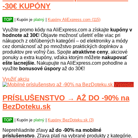
-30€ KUPÓNY
TOP
| Kupón je
platný
|
Kupóny AliExpress.com (115)
Využite promo kódy na AliExpress.com a získajte
kupóny v
hodnote až 30€
! Objavte možnosť ušetriť ešte viac pri
nákupoch z obľúbených kategórií – od elektroniky a módy
cez domácnosť až po množstvo praktických doplnkov a
produktov pre voľný čas. Spojte
atraktívne ceny
, akciové
ponuky a extra kupóny, vďaka ktorým môžete
nakupovať
ešte lacnejšie.
Nakupujte na AliExpress.com pohodlne a
využite
bonusové úspory
až do 30€!
Využiť akciu
Výpredaj
PRÍSLUŠENSTVO → AŽ DO -90% na
BezDoteku.sk
TOP
| Kupón je
platný
|
Kupóny BezDoteku.sk (3)
Neprehliadnite zľavy
až do -90% na mobilné
príslušenstvo
. Zľava platí na vybrané produkty z kategórie.