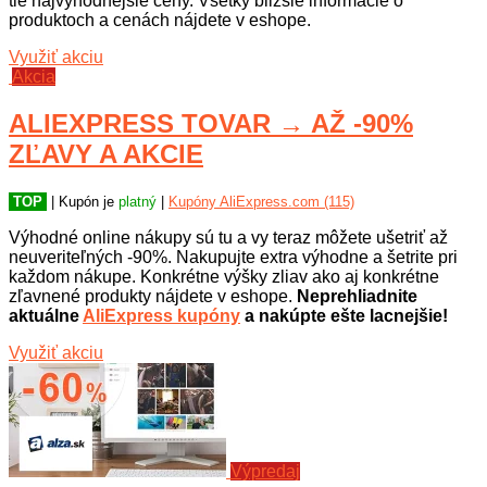
tie najvýhodnejšie ceny. Všetky bližšie informácie o
produktoch a cenách nájdete v eshope.
Využiť akciu
Akcia
ALIEXPRESS TOVAR → AŽ -90%
ZĽAVY A AKCIE
TOP
| Kupón je
platný
|
Kupóny AliExpress.com (115)
Výhodné online nákupy sú tu a vy teraz môžete ušetriť až
neuveriteľných -90%. Nakupujte extra výhodne a šetrite pri
každom nákupe. Konkrétne výšky zliav ako aj konkrétne
zľavnené produkty nájdete v eshope.
Neprehliadnite
aktuálne
AliExpress kupóny
a nakúpte ešte lacnejšie!
Využiť akciu
Výpredaj