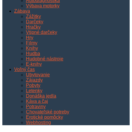
Autodiagnostika
Výbava motorky
Zábava
Zážitky
Darčeky
Hračky
Vtipné darčeky
Hry
Filmy
Knihy
Hudba
Hudobné nástroje
E-knihy
Voľný čas
Ubytovanie
Zájazdy
Pobyty
Letenky
Donáška jedla
Káva a čaj
Potraviny
Chovateľské potreby
Erotické pomôcky
Webhosting