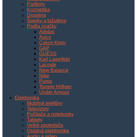
Parfémy
Kozmetika
Drogéria
Šperky a bižutéria
Podľa značky
Adidas
Asics
Calvin Klein
GAP
GUESS
Karl Lagerfeld
Lacoste
New Balance
Nike
Puma
Tommy Hilfiger
Under Armour
Elektronika
Mobilné telefóny
Televízory
Počítače a notebooky
Tablety
Veľké spotrebiče
Ostatná elektronika
Audio a video