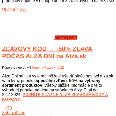
produktov nájdete v eshope do 19.8.2024. Rýchlo na Alza.sk!
Ukázať zľavy
Zľavový kód
ZĽAVOVÝ KÓD → -50% ZĽAVA
POČAS ALZA DNÍ na Alza.sk
Kupón je neplatný |
Kupóny Alza.sk (332)
Alza Dni sú tu a vy teraz môžete ušetriť niečo naviac! Alza.sk
vám teraz ponúka
špeciálnu zľavu -50% na vybraný
sortiment produktov
. Všetky bližšie informácie o tejto
výhodnej ponuke nájdete na stránkach Alzy. Platí do
22.7.2024.
POZRITE PLATNÉ ALZA ZĽAVOVÉ KÓDY A
KUPÓNY!
…I50
Zobraziť kód