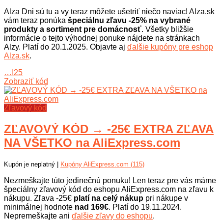
Alza Dni sú tu a vy teraz môžete ušetriť niečo naviac! Alza.sk
vám teraz ponúka
špeciálnu zľavu -25% na vybrané
produkty a sortiment pre domácnosť
. Všetky bližšie
informácie o tejto výhodnej ponuke nájdete na stránkach
Alzy. Platí do 20.1.2025. Objavte aj
ďalšie kupóny pre eshop
Alza.sk
.
…I25
Zobraziť kód
Zľavový kód
ZĽAVOVÝ KÓD → -25€ EXTRA ZĽAVA
NA VŠETKO na AliExpress.com
Kupón je neplatný |
Kupóny AliExpress.com (115)
Nezmeškajte túto jedinečnú ponuku! Len teraz pre vás máme
špeciálny zľavový kód do eshopu AliExpress.com na zľavu k
nákupu. Zľava -25€
platí na celý nákup
pri nákupe v
minimálnej hodnote
nad 169€
. Platí do 19.11.2024.
Nepremeškajte ani
ďalšie zľavy do eshopu
.