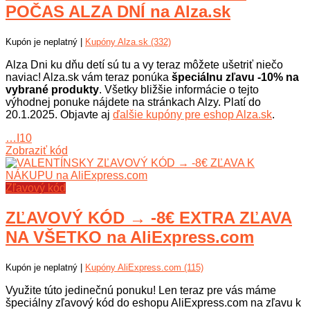
POČAS ALZA DNÍ na Alza.sk
Kupón je neplatný |
Kupóny Alza.sk (332)
Alza Dni ku dňu detí sú tu a vy teraz môžete ušetriť niečo
naviac! Alza.sk vám teraz ponúka
špeciálnu zľavu -10% na
vybrané produkty
. Všetky bližšie informácie o tejto
výhodnej ponuke nájdete na stránkach Alzy. Platí do
20.1.2025. Objavte aj
ďalšie kupóny pre eshop Alza.sk
.
…I10
Zobraziť kód
Zľavový kód
ZĽAVOVÝ KÓD → -8€ EXTRA ZĽAVA
NA VŠETKO na AliExpress.com
Kupón je neplatný |
Kupóny AliExpress.com (115)
Využite túto jedinečnú ponuku! Len teraz pre vás máme
špeciálny zľavový kód do eshopu AliExpress.com na zľavu k