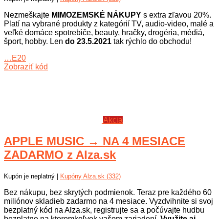
Nezmeškajte
MIMOZEMSKÉ NÁKUPY
s extra zľavou 20%.
Platí na vybrané produkty z kategórií TV, audio-video, malé a
veľké domáce spotrebiče, beauty, hračky, drogéria, médiá,
šport, hobby. Len
do 23.5.2021
tak rýchlo do obchodu!
…E20
Zobraziť kód
Akcia
APPLE MUSIC → NA 4 MESIACE
ZADARMO z Alza.sk
Kupón je neplatný |
Kupóny Alza.sk (332)
Bez nákupu, bez skrytých podmienok. Teraz pre každého 60
miliónov skladieb zadarmo na 4 mesiace. Vyzdvihnite si svoj
bezplatný kód na Alza.sk, registrujte sa a počúvajte hudbu
bezplatne na ktoromkoľvek vašom zariadení.
Využite aj