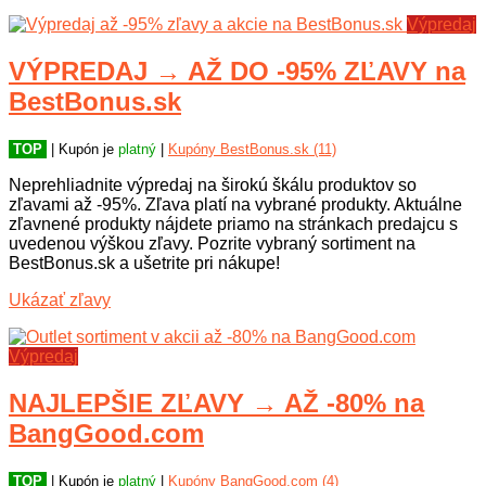
Výpredaj
VÝPREDAJ → AŽ DO -95% ZĽAVY na
BestBonus.sk
TOP
| Kupón je
platný
|
Kupóny BestBonus.sk (11)
Neprehliadnite výpredaj na širokú škálu produktov so
zľavami až -95%. Zľava platí na vybrané produkty. Aktuálne
zľavnené produkty nájdete priamo na stránkach predajcu s
uvedenou výškou zľavy. Pozrite vybraný sortiment na
BestBonus.sk a ušetrite pri nákupe!
Ukázať zľavy
Výpredaj
NAJLEPŠIE ZĽAVY → AŽ -80% na
BangGood.com
TOP
| Kupón je
platný
|
Kupóny BangGood.com (4)