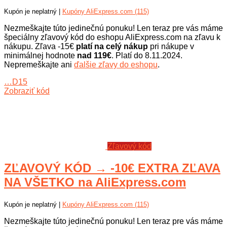
Kupón je neplatný |
Kupóny AliExpress.com (115)
Nezmeškajte túto jedinečnú ponuku! Len teraz pre vás máme
špeciálny zľavový kód do eshopu AliExpress.com na zľavu k
nákupu. Zľava -15€
platí na celý nákup
pri nákupe v
minimálnej hodnote
nad 119€
. Platí do 8.11.2024.
Nepremeškajte ani
ďalšie zľavy do eshopu
.
…D15
Zobraziť kód
Zľavový kód
ZĽAVOVÝ KÓD → -10€ EXTRA ZĽAVA
NA VŠETKO na AliExpress.com
Kupón je neplatný |
Kupóny AliExpress.com (115)
Nezmeškajte túto jedinečnú ponuku! Len teraz pre vás máme