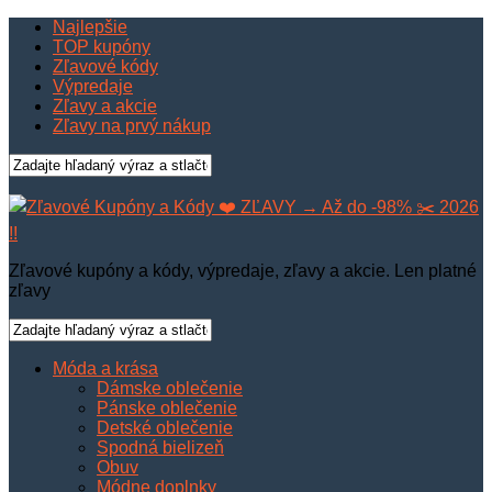
Najlepšie
TOP kupóny
Zľavové kódy
Výpredaje
Zľavy a akcie
Zľavy na prvý nákup
Zľavové kupóny a kódy, výpredaje, zľavy a akcie. Len platné
zľavy
Móda a krása
Dámske oblečenie
Pánske oblečenie
Detské oblečenie
Spodná bielizeň
Obuv
Módne doplnky