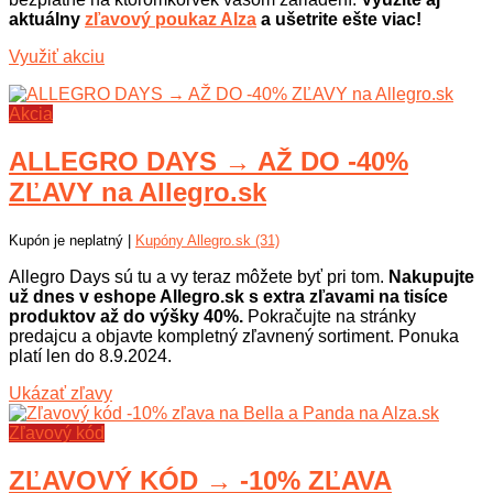
aktuálny
zľavový poukaz Alza
a ušetrite ešte viac!
Využiť akciu
Akcia
ALLEGRO DAYS → AŽ DO -40%
ZĽAVY na Allegro.sk
Kupón je neplatný |
Kupóny Allegro.sk (31)
Allegro Days sú tu a vy teraz môžete byť pri tom.
Nakupujte
už dnes v eshope Allegro.sk s extra zľavami na tisíce
produktov až do výšky 40%.
Pokračujte na stránky
predajcu a objavte kompletný zľavnený sortiment. Ponuka
platí len do 8.9.2024.
Ukázať zľavy
Zľavový kód
ZĽAVOVÝ KÓD → -10% ZĽAVA