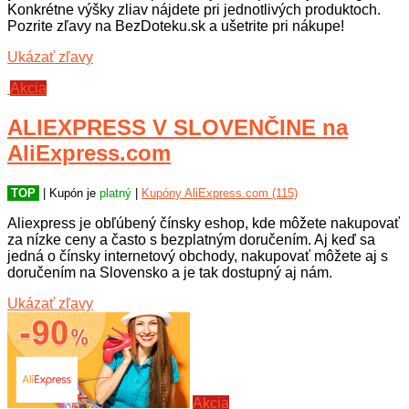
Konkrétne výšky zliav nájdete pri jednotlivých produktoch.
Pozrite zľavy na BezDoteku.sk a ušetrite pri nákupe!
Ukázať zľavy
Akcia
ALIEXPRESS V SLOVENČINE na
AliExpress.com
TOP
| Kupón je
platný
|
Kupóny AliExpress.com (115)
Aliexpress je obľúbený čínsky eshop, kde môžete nakupovať
za nízke ceny a často s bezplatným doručením. Aj keď sa
jedná o čínsky internetový obchody, nakupovať môžete aj s
doručením na Slovensko a je tak dostupný aj nám.
Ukázať zľavy
Akcia