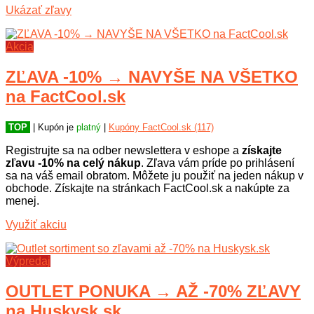
Ukázať zľavy
Akcia
ZĽAVA -10% → NAVYŠE NA VŠETKO
na FactCool.sk
TOP
| Kupón je
platný
|
Kupóny FactCool.sk (117)
Registrujte sa na odber newslettera v eshope a
získajte
zľavu -10% na celý nákup
. Zľava vám príde po prihlásení
sa na váš email obratom. Môžete ju použiť na jeden nákup v
obchode. Získajte na stránkach FactCool.sk a nakúpte za
menej.
Využiť akciu
Výpredaj
OUTLET PONUKA → AŽ -70% ZĽAVY
na Huskysk.sk