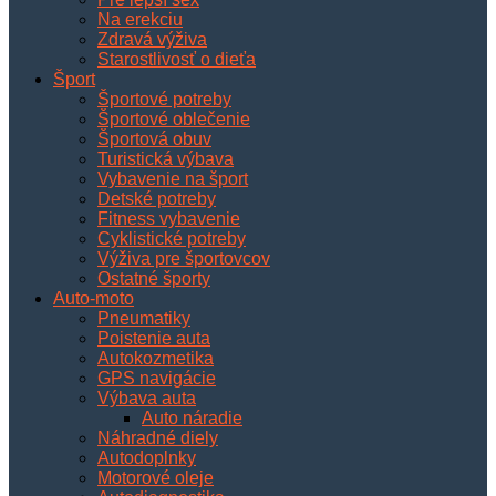
Na erekciu
Zdravá výživa
Starostlivosť o dieťa
Šport
Športové potreby
Športové oblečenie
Športová obuv
Turistická výbava
Vybavenie na šport
Detské potreby
Fitness vybavenie
Cyklistické potreby
Výživa pre športovcov
Ostatné športy
Auto-moto
Pneumatiky
Poistenie auta
Autokozmetika
GPS navigácie
Výbava auta
Auto náradie
Náhradné diely
Autodoplnky
Motorové oleje