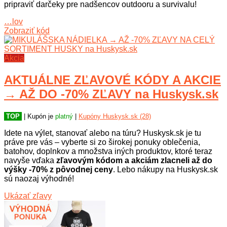
pripraviť darčeky pre nadšencov outdooru a survivalu!
…lov
Zobraziť kód
Akcia
AKTUÁLNE ZĽAVOVÉ KÓDY A AKCIE
→ AŽ DO -70% ZĽAVY na Huskysk.sk
TOP
| Kupón je
platný
|
Kupóny Huskysk.sk (28)
Idete na výlet, stanovať alebo na túru? Huskysk.sk je tu
práve pre vás – vyberte si zo širokej ponuky oblečenia,
batohov, doplnkov a množstva iných produktov, ktoré teraz
navyše vďaka
zľavovým kódom a akciám zlacneli až do
výšky -70% z pôvodnej ceny
. Lebo nákupy na Huskysk.sk
sú naozaj výhodné!
Ukázať zľavy