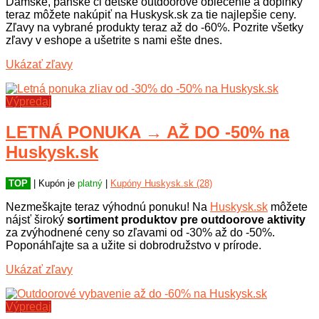
Dámske, pánske či detské outdoorové oblečenie a doplnky
teraz môžete nakúpiť na Huskysk.sk za tie najlepšie ceny.
Zľavy na vybrané produkty teraz až do -60%. Pozrite všetky
zľavy v eshope a ušetrite s nami ešte dnes.
Ukázať zľavy
Výpredaj
LETNÁ PONUKA → AŽ DO -50% na
Huskysk.sk
TOP
| Kupón je
platný
|
Kupóny Huskysk.sk (28)
Nezmeškajte teraz výhodnú ponuku! Na
Huskysk.sk
môžete
nájsť široký
sortiment produktov pre outdoorove aktivity
za zvýhodnené ceny so zľavami od -30% až do -50%.
Poponáhľajte sa a užite si dobrodružstvo v prírode.
Ukázať zľavy
Výpredaj