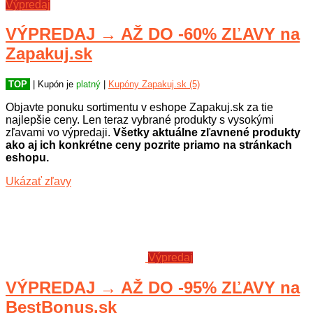
Výpredaj
VÝPREDAJ → AŽ DO -60% ZĽAVY na
Zapakuj.sk
TOP
| Kupón je
platný
|
Kupóny Zapakuj.sk (5)
Objavte ponuku sortimentu v eshope Zapakuj.sk za tie
najlepšie ceny. Len teraz vybrané produkty s vysokými
zľavami vo výpredaji.
Všetky aktuálne zľavnené produkty
ako aj ich konkrétne ceny pozrite priamo na stránkach
eshopu.
Ukázať zľavy
Výpredaj
VÝPREDAJ → AŽ DO -95% ZĽAVY na
BestBonus.sk