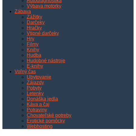
Autodiagnostika
Výbava motorky
Zábava
Zážitky
Darčeky
Hračky
Vtipné darčeky
Hry
Filmy
Knihy
Hudba
Hudobné nástroje
E-knihy
Voľný čas
Ubytovanie
Zájazdy
Pobyty
Letenky
Donáška jedla
Káva a čaj
Potraviny
Chovateľské potreby
Erotické pomôcky
Webhosting