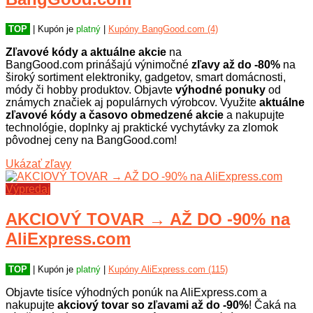
TOP
| Kupón je
platný
|
Kupóny BangGood.com (4)
Zľavové kódy a aktuálne akcie
na
BangGood.com prinášajú výnimočné
zľavy až do -80%
na
široký sortiment elektroniky, gadgetov, smart domácnosti,
módy či hobby produktov. Objavte
výhodné ponuky
od
známych značiek aj populárnych výrobcov. Využite
aktuálne
zľavové kódy a časovo obmedzené akcie
a nakupujte
technológie, doplnky aj praktické vychytávky za zlomok
pôvodnej ceny na BangGood.com!
Ukázať zľavy
Výpredaj
AKCIOVÝ TOVAR → AŽ DO -90% na
AliExpress.com
TOP
| Kupón je
platný
|
Kupóny AliExpress.com (115)
Objavte tisíce výhodných ponúk na AliExpress.com a
nakupujte
akciový tovar so zľavami až do -90%
! Čaká na