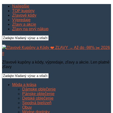
Najlepšie
TOP kupóny
Zľavové kódy
Výpredaje
Zľavy a akcie
Zľavy na prvý nákup
Zľavové kupóny a kódy, výpredaje, zľavy a akcie. Len platné
zľavy
Móda a krása
Dámske oblečenie
Pánske oblečenie
Detské oblečenie
Spodná bielizeň
Obuv
Módne doplnky