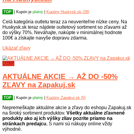
TOP
| Kupón je
platný
|
Kupóny Huskysk.sk (28)
Celá kategória outletu teraz za neuveriteľne nízke ceny. Na
Huskysk.sk teraz nájdete oultetový sortiment so zľavami až
do výšky 70%. Neváhajte, nakúpte v minimálnej hodnote
100€ a získajte navyše dopravu zdarma.
Ukázať zľavy
Akcia
AKTUÁLNE AKCIE → AŽ DO -50%
ZĽAVY na Zapakuj.sk
TOP
| Kupón je
platný
|
Kupóny Zapakuj.sk (5)
Nepremeškajte aktuálne akcie a zľavy do eshopu Zapakuj.sk
na široký sortiment produktov.
Všetky aktuálne zľavnené
produkty ako aj ich výšky zliav pozrite priamo na
stránkach predajcu.
S nami sú nákupy online vždy
výhodné.