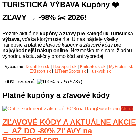
TURISTICKÁ VÝBAVA Kupóny ❤️
ZĽAVY → -98% ✂️ 2026!
Pozrite aktuálne
kupóny a zľavy pre kategóriu Turistická
výbava
, vďaka ktorým ušetríte! U nás nájdete všetky
najlepšie a platné
zľavové kupóny a zľavové kódy
pre
najvýhodnejší nákup online
. Nezmeškajte s nami žiadnu
výhodnú akciu, akčný promo kód ani výpredaj.
Vyberáme:
Decathlon.sk
|
Hop-Sport.sk
|
KnifeStock.sk
|
MyProtein.sk
|
EXIsport.sk
|
11TeamSports.sk
|
Huskysk.sk
100% overené
:
5
z
5
(
578
x
)
Platné kupóny a zľavové kódy
Akcia
ZĽAVOVÉ KÓDY A AKTUÁLNE AKCIE
→ AŽ DO -80% ZĽAVY na
BangGood.com