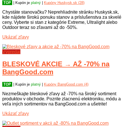
TOP
| Kupón je
platný
|
Kupóny Huskysk.sk (28)
Chystáte stanovačku? Neprehliadnite stránku Huskysk.sk,
kde nájdete širokú ponuku stanov a príslušenstva za skvelé
ceny. Vyberte si stan z kategórie Extreme, Ultralight alebo
Outdoor teraz so zľavami až do -50%.
Ukázať zľavy
Výpredaj
BLESKOVÉ AKCIE → AŽ -70% na
BangGood.com
TOP
| Kupón je
platný
|
Kupóny BangGood.com (4)
Nezmeškajte bleskové zľavy až -70% na široký sortiment
produktov v obchode. Pozrite zlacnenú elektroniku, módu a
veľa iných sortimentov na BangGood.com a ušetrite!
Ukázať zľavy