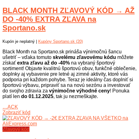
BLACK MONTH ZĽAVOVÝ KÓD → AŽ
DO -40% EXTRA ZĽAVA na
Sportano.sk
Kupón je neplatný |
Kupóny Sportano.sk (20)
Black Month na Sportano.sk prináša výnimočnú šancu
ušetriť – vďaka tomuto
skvelému zľavovému kódu
môžete
získať
extra zľavu až do -40%
na vybraný športový
sortiment! Objavte kvalitnú športovú obuv, funkčné oblečenie,
doplnky aj vybavenie pre letné aj zimné aktivity, ktoré vás
podporia pri každom pohybe. Teraz je ideálny čas doplniť si
športovú výbavu, pripraviť sa na novú sezónu a investovať
do svojho zdravia za
výnimočne výhodné ceny
! Ponuka
platí len
do 01.12.2025
, tak ju nezmeškajte.
…ACK
Zobraziť kód
Zľavový kód