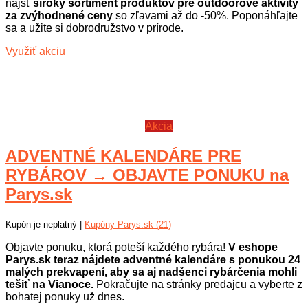
nájsť
široký sortiment produktov pre outdoorove aktivity
za zvýhodnené ceny
so zľavami až do -50%. Poponáhľajte
sa a užite si dobrodružstvo v prírode.
Využiť akciu
Akcia
ADVENTNÉ KALENDÁRE PRE
RYBÁROV → OBJAVTE PONUKU na
Parys.sk
Kupón je neplatný |
Kupóny Parys.sk (21)
Objavte ponuku, ktorá poteší každého rybára!
V eshope
Parys.sk teraz nájdete adventné kalendáre s ponukou 24
malých prekvapení, aby sa aj nadšenci rybárčenia mohli
tešiť na Vianoce.
Pokračujte na stránky predajcu a vyberte z
bohatej ponuky už dnes.