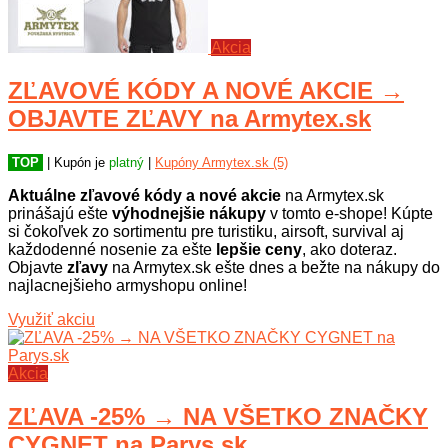
Akcia
ZĽAVOVÉ KÓDY A NOVÉ AKCIE →
OBJAVTE ZĽAVY na Armytex.sk
TOP
| Kupón je
platný
|
Kupóny Armytex.sk (5)
Aktuálne zľavové kódy a nové akcie
na Armytex.sk
prinášajú ešte
výhodnejšie nákupy
v tomto e-shope! Kúpte
si čokoľvek zo sortimentu pre turistiku, airsoft, survival aj
každodenné nosenie za ešte
lepšie ceny
, ako doteraz.
Objavte
zľavy
na Armytex.sk ešte dnes a bežte na nákupy do
najlacnejšieho armyshopu online!
Využiť akciu
Akcia
ZĽAVA -25% → NA VŠETKO ZNAČKY
CYGNET na Parys.sk