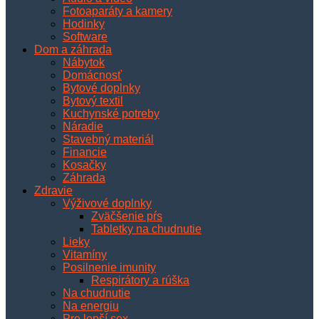
Fotoaparáty a kamery
Hodinky
Software
Dom a záhrada
Nábytok
Domácnosť
Bytové doplnky
Bytový textil
Kuchynské potreby
Náradie
Stavebný materiál
Financie
Kosačky
Záhrada
Zdravie
Výživové doplnky
Zväčšenie pŕs
Tabletky na chudnutie
Lieky
Vitamíny
Posilnenie imunity
Respirátory a rúška
Na chudnutie
Na energiu
Pre lepší sex