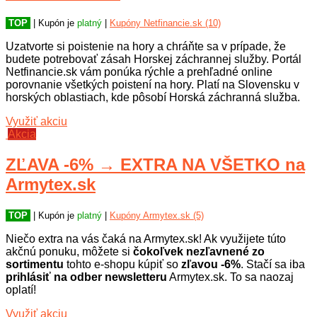
TOP
| Kupón je
platný
|
Kupóny Netfinancie.sk (10)
Uzatvorte si poistenie na hory a chráňte sa v prípade, že
budete potrebovať zásah Horskej záchrannej služby. Portál
Netfinancie.sk vám ponúka rýchle a prehľadné online
porovnanie všetkých poistení na hory. Platí na Slovensku v
horských oblastiach, kde pôsobí Horská záchranná služba.
Využiť akciu
Akcia
ZĽAVA -6% → EXTRA NA VŠETKO na
Armytex.sk
TOP
| Kupón je
platný
|
Kupóny Armytex.sk (5)
Niečo extra na vás čaká na Armytex.sk! Ak využijete túto
akčnú ponuku, môžete si
čokoľvek nezľavnené zo
sortimentu
tohto e-shopu kúpiť so
zľavou -6%
. Stačí sa iba
prihlásiť na odber newsletteru
Armytex.sk. To sa naozaj
oplatí!
Využiť akciu