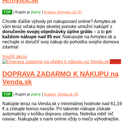
TOP
| Kupón je
platný
|
Kupóny Armytex.sk (5)
Chcete ďalšie výhody pri nakupovaní online? Armytex.sk
vám teraz vďaka tejto skvelej ponuke umožní nakúpiť s
doručením svojej objednávky úplne grátis
– a to
pri
každom nákupe nad 85 eur.
Nakupujte na Armytex.sk a
nechajte si doručiť svoj nákup do pohodlia svojho domova
zdarma!
Využiť akciu
Akcia
DOPRAVA ZADARMO K NÁKUPU na
Venda.sk
TOP
| Kupón je
platný
|
Kupóny Venda.sk (5)
Nakúpte teraz na Venda.sk v minimálnej hodnote nad 61,19
€ a získajte bonus navyše. Pri takomto nákupe získate
automaticky v košíku dopravu zdarma. Netreba robiť nič
naviac. Nakupujte s nami online vždy o niečo výhodnejšie.