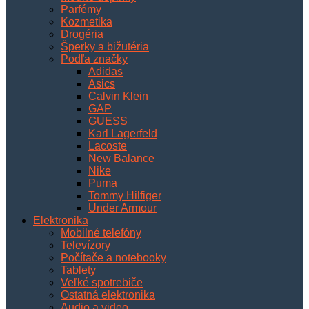
Parfémy
Kozmetika
Drogéria
Šperky a bižutéria
Podľa značky
Adidas
Asics
Calvin Klein
GAP
GUESS
Karl Lagerfeld
Lacoste
New Balance
Nike
Puma
Tommy Hilfiger
Under Armour
Elektronika
Mobilné telefóny
Televízory
Počítače a notebooky
Tablety
Veľké spotrebiče
Ostatná elektronika
Audio a video