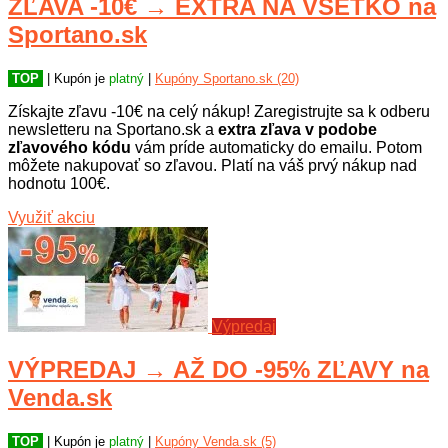
ZĽAVA -10€ → EXTRA NA VŠETKO na
Sportano.sk
TOP
| Kupón je
platný
|
Kupóny Sportano.sk (20)
Získajte zľavu -10€ na celý nákup! Zaregistrujte sa k odberu
newsletteru na Sportano.sk a
extra zľava v podobe
zľavového kódu
vám príde automaticky do emailu. Potom
môžete nakupovať so zľavou. Platí na váš prvý nákup nad
hodnotu 100€.
Využiť akciu
Výpredaj
VÝPREDAJ → AŽ DO -95% ZĽAVY na
Venda.sk
TOP
| Kupón je
platný
|
Kupóny Venda.sk (5)