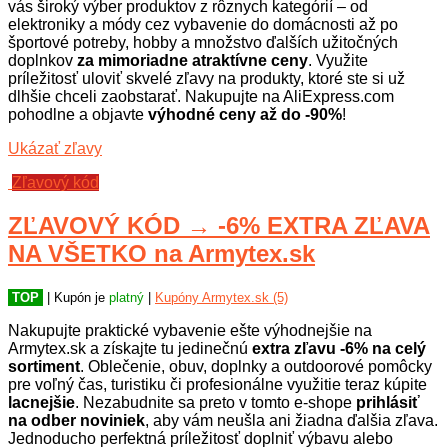
vás široký výber produktov z rôznych kategórií – od
elektroniky a módy cez vybavenie do domácnosti až po
športové potreby, hobby a množstvo ďalších užitočných
doplnkov
za mimoriadne atraktívne ceny
. Využite
príležitosť uloviť skvelé zľavy na produkty, ktoré ste si už
dlhšie chceli zaobstarať. Nakupujte na AliExpress.com
pohodlne a objavte
výhodné ceny až do -90%
!
Ukázať zľavy
Zľavový kód
ZĽAVOVÝ KÓD → -6% EXTRA ZĽAVA
NA VŠETKO na Armytex.sk
TOP
| Kupón je
platný
|
Kupóny Armytex.sk (5)
Nakupujte praktické vybavenie ešte výhodnejšie na
Armytex.sk a získajte tu jedinečnú
extra zľavu -6% na celý
sortiment
. Oblečenie, obuv, doplnky a outdoorové pomôcky
pre voľný čas, turistiku či profesionálne využitie teraz kúpite
lacnejšie
. Nezabudnite sa preto v tomto e-shope
prihlásiť
na odber noviniek
, aby vám neušla ani žiadna ďalšia zľava.
Jednoducho perfektná príležitosť doplniť výbavu alebo