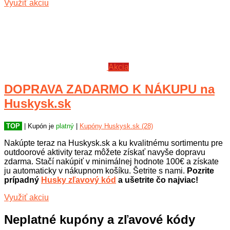
Využiť akciu
Akcia
DOPRAVA ZADARMO K NÁKUPU na
Huskysk.sk
TOP
| Kupón je
platný
|
Kupóny Huskysk.sk (28)
Nakúpte teraz na Huskysk.sk a ku kvalitnému sortimentu pre
outdoorové aktivity teraz môžete získať navyše dopravu
zdarma. Stačí nakúpiť v minimálnej hodnote 100€ a získate
ju automaticky v nákupnom košíku. Šetrite s nami.
Pozrite
prípadný
Husky zľavový kód
a ušetrite čo najviac!
Využiť akciu
Neplatné kupóny a zľavové kódy