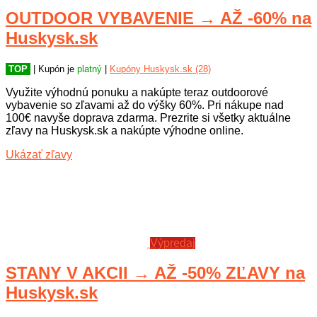
OUTDOOR VYBAVENIE → AŽ -60% na
Huskysk.sk
TOP
| Kupón je
platný
|
Kupóny Huskysk.sk (28)
Využite výhodnú ponuku a nakúpte teraz outdoorové
vybavenie so zľavami až do výšky 60%. Pri nákupe nad
100€ navyše doprava zdarma. Prezrite si všetky aktuálne
zľavy na Huskysk.sk a nakúpte výhodne online.
Ukázať zľavy
Výpredaj
STANY V AKCII → AŽ -50% ZĽAVY na
Huskysk.sk