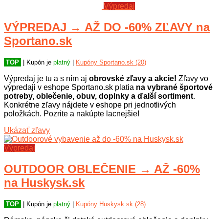
Výpredaj
VÝPREDAJ → AŽ DO -60% ZĽAVY na
Sportano.sk
TOP
| Kupón je
platný
|
Kupóny Sportano.sk (20)
Výpredaj je tu a s ním aj
obrovské zľavy a akcie!
Zľavy vo
výpredaji v eshope Sportano.sk platia
na vybrané športové
potreby, oblečenie, obuv, doplnky a ďalší sortiment
.
Konkrétne zľavy nájdete v eshope pri jednotlivých
položkách. Pozrite a nakúpte lacnejšie!
Ukázať zľavy
Výpredaj
OUTDOOR OBLEČENIE → AŽ -60%
na Huskysk.sk
TOP
| Kupón je
platný
|
Kupóny Huskysk.sk (28)