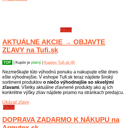
Akcia
AKTUÁLNE AKCIE → OBJAVTE
ZĽAVY na Tufi.sk
TOP
| Kupón je
platný
|
Kupóny Tufi.sk (8)
Nezmeškajte túto výhodnú ponuku a nakupujte ešte dnes
ešte výhodnejšie. V eshope Tufi.sk teraz nájdete široký
sortiment produktov
o niečo výhodnejšie so skvelými
zľavami
. Všetky aktuálne zľavnené produkty ako aj ich
konkrétne výšky zliav nájdete priamo na stránkach predajcu.
Ukázať zľavy
Akcia
DOPRAVA ZADARMO K NÁKUPU na
Armytex.sk