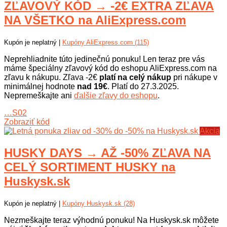
ZĽAVOVÝ KÓD → -2€ EXTRA ZĽAVA
NA VŠETKO na AliExpress.com
Kupón je neplatný |
Kupóny AliExpress.com (115)
Neprehliadnite túto jedinečnú ponuku! Len teraz pre vás
máme špeciálny zľavový kód do eshopu AliExpress.com na
zľavu k nákupu. Zľava -2€
platí na celý nákup
pri nákupe v
minimálnej hodnote
nad 19€
. Platí do 27.3.2025.
Nepremeškajte ani
ďalšie zľavy do eshopu
.
…S02
Zobraziť kód
Akcia
HUSKY DAYS → AŽ -50% ZĽAVA NA
CELÝ SORTIMENT HUSKY na
Huskysk.sk
Kupón je neplatný |
Kupóny Huskysk.sk (28)
Nezmeškajte teraz výhodnú ponuku! Na Huskysk.sk môžete