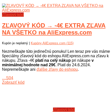
Zľavový kód
ZĽAVOVÝ KÓD → -4€ EXTRA ZĽAVA
NA VŠETKO na AliExpress.com
Kupón je neplatný |
Kupóny AliExpress.com (115)
Nezmeškajte túto jedinečnú ponuku! Len teraz pre vás máme
špeciálny zľavový kód do eshopu AliExpress.com na zľavu k
nákupu. Zľava -4€
platí na celý nákup
pri nákupe
v
minimálnej hodnote nad 29€
. Platí do 24.6.2024.
Nepremeškajte ani
ďalšie zľavy do eshopu
.
…S04
Zobraziť kód
Zľavový kód