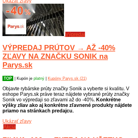
Ukázať zľavy
Výpredaj
VÝPREDAJ PRÚTOV → AŽ -40%
ZĽAVY NA ZNAČKU SONIK na
Parys.sk
TOP
| Kupón je
platný
|
Kupóny Parys.sk (21)
Objavte rybárske prúty značky Sonik a vyberte si kvalitu. V
eshope Parys.sk práve teraz nájdete vybrané prúty značky
Sonik vo výpredaji so zľavami až do -40%.
Konkrétne
výšky zliav ako aj konkrétne zľavnené produkty nájdete
priamo na stránkach predajcu.
Ukázať zľavy
Akcia