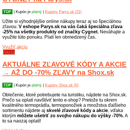
TOP
| Kupón je
platný
|
Kupóny Parys.sk (21)
Užite si výhodnjéjšie online nákupy teraz aj so špeciálnou
zľavou.
V eshope Parys.sk na vás čaká špeciálna zľava
-25% na všetky produkty od značky Cygnet.
Neváhajte a
využite túto ponuku. Platí len obmedzený čas.
Využiť akciu
Akcia
AKTUÁLNE ZĽAVOVÉ KÓDY A AKCIE
→ AŽ DO -70% ZĽAVY na Shox.sk
TOP
| Kupón je
platný
|
Kupóny Shox.sk (5)
Oblečenie, ktoré potrebujete na turistiku, nájdete na Shox.sk.
Prečo sa oplatí navštíviť tento e-shop? Pretože tu okrem
kvalitného termoprádla, termoponožiek a množstva ďalšieho
sortimentu nájdete aj
skvelé zľavové kódy a akcie
, vďaka
ktorým
môžete ušetriť zo svojho nákupu do výšky -70%
. A
to sa naozaj oplatí!