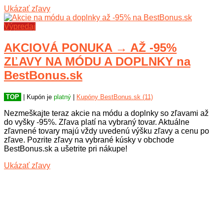
Ukázať zľavy
Výpredaj
AKCIOVÁ PONUKA → AŽ -95%
ZĽAVY NA MÓDU A DOPLNKY na
BestBonus.sk
TOP
| Kupón je
platný
|
Kupóny BestBonus.sk (11)
Nezmeškajte teraz akcie na módu a doplnky so zľavami až
do vyšky -95%. Zľava platí na vybraný tovar. Aktuálne
zľavnené tovary majú vždy uvedenú výšku zľavy a cenu po
zľave. Pozrite zľavy na vybrané kúsky v obchode
BestBonus.sk a ušetrite pri nákupe!
Ukázať zľavy