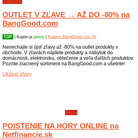
Výpredaj
OUTLET V ZĽAVE → AŽ DO -80% na
BangGood.com
TOP
| Kupón je
platný
|
Kupóny BangGood.com (4)
Nenechajte si újsť zľavy až -80% na outlet produkty v
obchode. V zľavách nájdete produkty a nábytok do
domácnosti, elektroniku, oblečenie a veľa ďalších produktov.
Pozrite zlacnený sortiment na BangGood.com a ušetrite!
Ukázať zľavy
Akcia
POISTENIE NA HORY ONLINE na
Netfinancie.sk