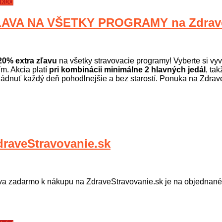
 kód
AVA NA VŠETKY PROGRAMY na ZdraveS
-20% extra zľavu
na všetky stravovacie programy! Vyberte si vyv
ím. Akcia platí
pri kombinácii minimálne 2 hlavných jedál
, ta
ládnuť každý deň pohodlnejšie a bez starostí. Ponuka na Zdrav
aveStravovanie.sk
a zadarmo k nákupu na ZdraveStravovanie.sk je na objednané d