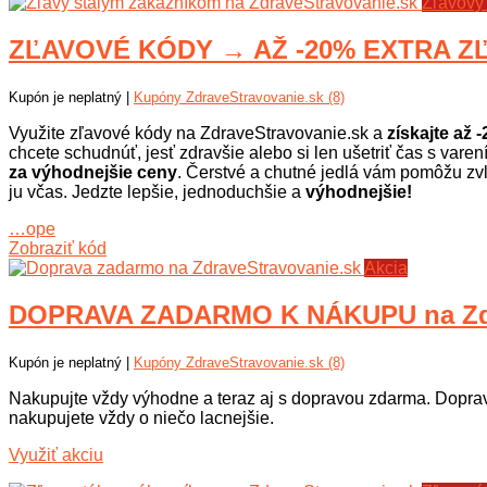
Zľavový
ZĽAVOVÉ KÓDY → AŽ -20% EXTRA ZĽ
Kupón je neplatný |
Kupóny ZdraveStravovanie.sk (8)
Využite zľavové kódy na ZdraveStravovanie.sk a
získajte až 
chcete schudnúť, jesť zdravšie alebo si len ušetriť čas s varen
za výhodnejšie ceny
. Čerstvé a chutné jedlá vám pomôžu zv
ju včas. Jedzte lepšie, jednoduchšie a
výhodnejšie!
…ope
Zobraziť kód
Akcia
DOPRAVA ZADARMO K NÁKUPU na Zdr
Kupón je neplatný |
Kupóny ZdraveStravovanie.sk (8)
Nakupujte vždy výhodne a teraz aj s dopravou zdarma. Doprav
nakupujete vždy o niečo lacnejšie.
Využiť akciu