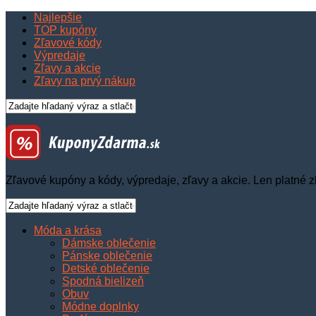
Najlepšie
TOP kupóny
Zľavové kódy
Výpredaje
Zľavy a akcie
Zľavy na prvý nákup
Zľavové kupóny a kódy, výpredaje, zľavy a akcie. Len platné z
Móda a krása
Dámske oblečenie
Pánske oblečenie
Detské oblečenie
Spodná bielizeň
Obuv
Módne doplnky