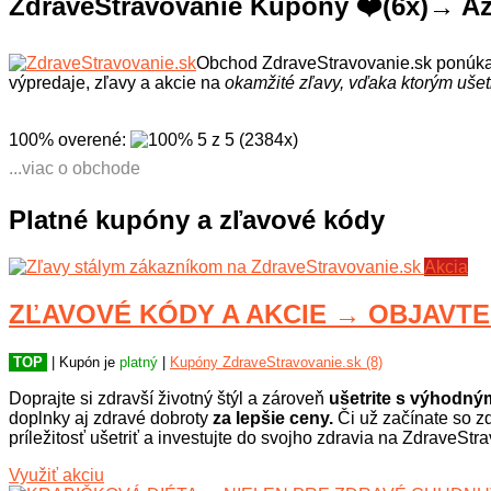
ZdraveStravovanie Kupóny ❤️(6x)→ Až 
Obchod ZdraveStravovanie.sk ponúka 
výpredaje, zľavy a akcie na
okamžité zľavy, vďaka ktorým ušetr
100% overené
:
5
z
5
(
2384
x
)
...viac o obchode
Od jedného zamestnanca s hrncom po modernú gastronomickú pr
shopu je nielen vyvážená a zdravá, ale aj výhodná. Na výber 
Platné kupóny a zľavové kódy
000 receptúr a na ktorých sa podieľa skvelý tím kreatívnych k
pestrosti jedálničkov, šetrnosti úpravy i chuťovej precíznosti
krabičkového stravovania. Nakupujte na ZdraveStravovanie.sk, 
Akcia
ZĽAVOVÉ KÓDY A AKCIE → OBJAVTE Z
TOP
| Kupón je
platný
|
Kupóny ZdraveStravovanie.sk (8)
Doprajte si zdravší životný štýl a zároveň
ušetrite s výhodn
doplnky aj zdravé dobroty
za lepšie ceny.
Či už začínate so z
príležitosť ušetriť a investujte do svojho zdravia na ZdraveS
Využiť akciu