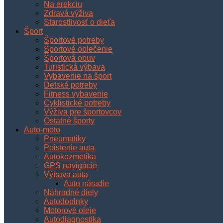
Na erekciu
Zdravá výživa
Starostlivosť o dieťa
Šport
Športové potreby
Športové oblečenie
Športová obuv
Turistická výbava
Vybavenie na šport
Detské potreby
Fitness vybavenie
Cyklistické potreby
Výživa pre športovcov
Ostatné športy
Auto-moto
Pneumatiky
Poistenie auta
Autokozmetika
GPS navigácie
Výbava auta
Auto náradie
Náhradné diely
Autodoplnky
Motorové oleje
Autodiagnostika