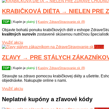
KRABIČKOVÁ DIÉTA → NIELEN PRE ZD
TOP
| Kupón je
platný
|
Kupóny ZdraveStravovanie.sk (8)
Objavte bohatú ponuku krabičkových diét v eshope ZdraveStra
kvalitných surovín
zostavené skúsenou nutričnou špecialistko
Využiť akciu
Akcia
ZĽAVY → PRE STÁLYCH ZÁKAZNÍKOV n
TOP
| Kupón je
platný
|
Kupóny ZdraveStravovanie.sk (8)
Stravujte sa zdravo pomocou krabičkovej diéty a ušetrite. Esho
objednávke. Nakupujte online s nami.
Využiť akciu
Neplatné kupóny a zľavové kódy