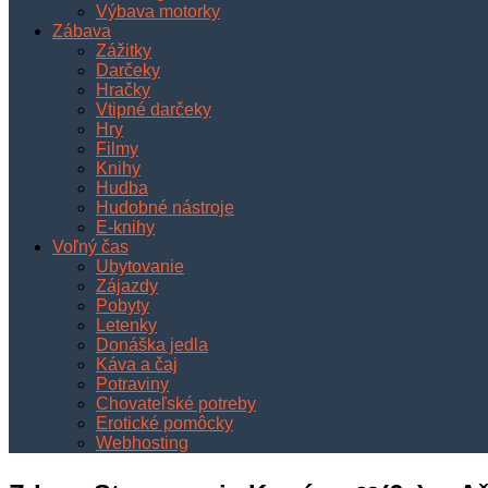
Výbava motorky
Zábava
Zážitky
Darčeky
Hračky
Vtipné darčeky
Hry
Filmy
Knihy
Hudba
Hudobné nástroje
E-knihy
Voľný čas
Ubytovanie
Zájazdy
Pobyty
Letenky
Donáška jedla
Káva a čaj
Potraviny
Chovateľské potreby
Erotické pomôcky
Webhosting