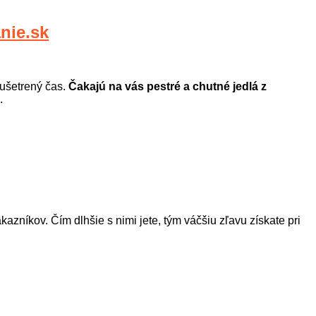
nie.sk
 ušetrený čas.
Čakajú na vás pestré a chutné jedlá z
.
azníkov. Čím dlhšie s nimi jete, tým váčšiu zľavu získate pri