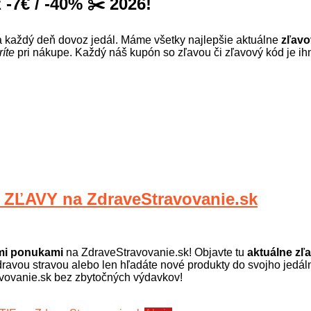
-7€ / -40% ✂️ 2026!
každý deň dovoz jedál. Máme všetky najlepšie aktuálne
zľavo
íte
pri nákupe. Každý náš kupón so zľavou či zľavový kód je ih
evádzku s 300 zamestnancami. Aj tak sa dá popísať vývoj česk
máte z množstva stravovacích programov. Za roky fungovania sa 
uchárov a nutričných špecialistiek. Od počiatku vzniku sa Zdrav
 jedál. To všetko sa im vrátilo v podobe množstva spokojných kli
využite pri nákupe aj skvelé zľavové kódy a kupóny a šetrite!
ĽAVY na ZdraveStravovanie.sk
ými ponukami
na ZdraveStravovanie.sk! Objavte tu
aktuálne zľ
dravou stravou alebo len hľadáte nové produkty do svojho jedáln
travovanie.sk bez zbytočných výdavkov!