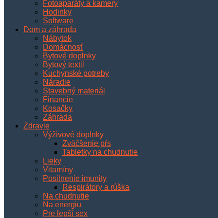
Fotoaparáty a kamery
Hodinky
Software
Dom a záhrada
Nábytok
Domácnosť
Bytové doplnky
Bytový textil
Kuchynské potreby
Náradie
Stavebný materiál
Financie
Kosačky
Záhrada
Zdravie
Výživové doplnky
Zväčšenie pŕs
Tabletky na chudnutie
Lieky
Vitamíny
Posilnenie imunity
Respirátory a rúška
Na chudnutie
Na energiu
Pre lepší sex