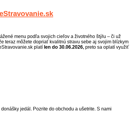
travovanie.sk
ážené menu podľa svojich cieľov a životného štýlu – či už
kže teraz môžete dopriať kvalitnú stravu sebe aj svojim blízkym
eStravovanie.sk platí
len do 30.06.2026,
preto sa oplatí využiť
onášky jedál. Pozrite do obchodu a ušetrite. S nami