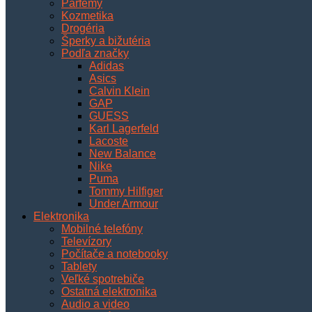
Parfémy
Kozmetika
Drogéria
Šperky a bižutéria
Podľa značky
Adidas
Asics
Calvin Klein
GAP
GUESS
Karl Lagerfeld
Lacoste
New Balance
Nike
Puma
Tommy Hilfiger
Under Armour
Elektronika
Mobilné telefóny
Televízory
Počítače a notebooky
Tablety
Veľké spotrebiče
Ostatná elektronika
Audio a video