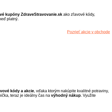
vé kupóny ZdraveStravovanie.sk
ako zľavové kódy,
neď platný.
Pozrieť akcie v obchode
ej firmy ZdraveStravovanie.sk. Krabičková strava z tohto e-
tu totiž nahromadila objemná databáza, ktorá sčíta už cez 20
eStravovanie.sk drží nastavených vysokých štandardov kvality,
entov a len vďaka nim sú lídrom na trhu v segmente
avové kódy a akcie
, vďaka ktorým nakúpite kvalitné potraviny,
ička, teraz je ideálny čas na
výhodný nákup
. Využite