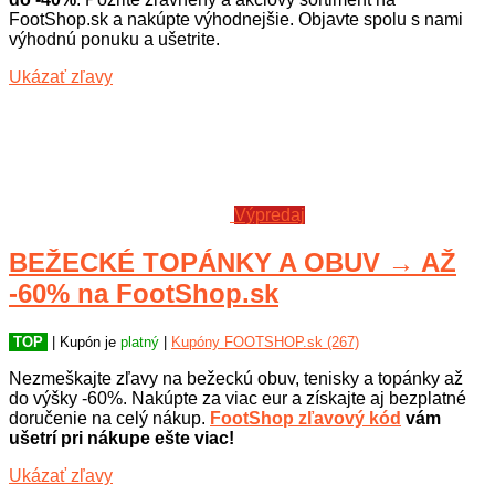
FootShop.sk a nakúpte výhodnejšie. Objavte spolu s nami
výhodnú ponuku a ušetrite.
Ukázať zľavy
Výpredaj
BEŽECKÉ TOPÁNKY A OBUV → AŽ
-60% na FootShop.sk
TOP
| Kupón je
platný
|
Kupóny FOOTSHOP.sk (267)
Nezmeškajte zľavy na bežeckú obuv, tenisky a topánky až
do výšky -60%. Nakúpte za viac eur a získajte aj bezplatné
doručenie na celý nákup.
FootShop zľavový kód
vám
ušetrí pri nákupe ešte viac!
Ukázať zľavy