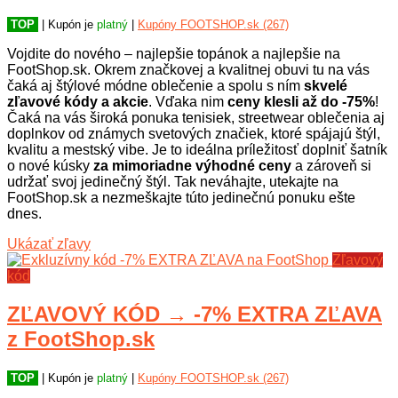
TOP
| Kupón je
platný
|
Kupóny FOOTSHOP.sk (267)
Vojdite do nového – najlepšie topánok a najlepšie na
FootShop.sk. Okrem značkovej a kvalitnej obuvi tu na vás
čaká aj štýlové módne oblečenie a spolu s ním
skvelé
zľavové kódy a akcie
. Vďaka nim
ceny klesli až do -75%
!
Čaká na vás široká ponuka tenisiek, streetwear oblečenia aj
doplnkov od známych svetových značiek, ktoré spájajú štýl,
kvalitu a mestský vibe. Je to ideálna príležitosť doplniť šatník
o nové kúsky
za mimoriadne výhodné ceny
a zároveň si
udržať svoj jedinečný štýl. Tak neváhajte, utekajte na
FootShop.sk a nezmeškajte túto jedinečnú ponuku ešte
dnes.
Ukázať zľavy
Zľavový
kód
ZĽAVOVÝ KÓD → -7% EXTRA ZĽAVA
z FootShop.sk
TOP
| Kupón je
platný
|
Kupóny FOOTSHOP.sk (267)