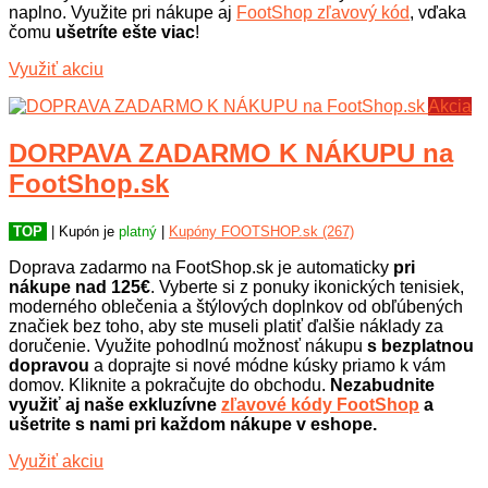
naplno. Využite pri nákupe aj
FootShop zľavový kód
, vďaka
čomu
ušetríte ešte viac
!
Využiť akciu
Akcia
DORPAVA ZADARMO K NÁKUPU na
FootShop.sk
TOP
| Kupón je
platný
|
Kupóny FOOTSHOP.sk (267)
Doprava zadarmo na FootShop.sk je automaticky
pri
nákupe nad 125€
. Vyberte si z ponuky ikonických tenisiek,
moderného oblečenia a štýlových doplnkov od obľúbených
značiek bez toho, aby ste museli platiť ďalšie náklady za
doručenie. Využite pohodlnú možnosť nákupu
s bezplatnou
dopravou
a doprajte si nové módne kúsky priamo k vám
domov. Kliknite a pokračujte do obchodu.
Nezabudnite
využiť aj naše exkluzívne
zľavové kódy FootShop
a
ušetrite s nami pri každom nákupe v eshope.
Využiť akciu