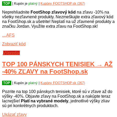
TOP
| Kupón je
platný
|
Kupóny FOOTSHOP.sk (267)
Neprehliadnite
FootShop zľavový kód
na zľavu -10% na
všetky nezľavnené produkty. Nezmeškajte extra zľavový kód
na FootShop.sk a ušetrite! Neplatí na už zľavnené produkty a
značku Jordan. Využite extra zľavu na FootShop.sk!
…AFS
Zobraziť kód
Výpredaj
TOP 100 PÁNSKYCH TENISIEK → AŽ
-40% ZĽAVY na FootShop.sk
TOP
| Kupón je
platný
|
Kupóny FOOTSHOP.sk (267)
Pozrite na top 100 pánskych tenisiek, ktoré sú v zľave až do
výšky -40%. Objavte zľavy na FootShop.sk a nakúpte teraz
lacnejšie!
Platí na vybrané modely
, jednotlivé výšky zliav
sú pri konkrétnych produktoch.
Ukázať zľavy