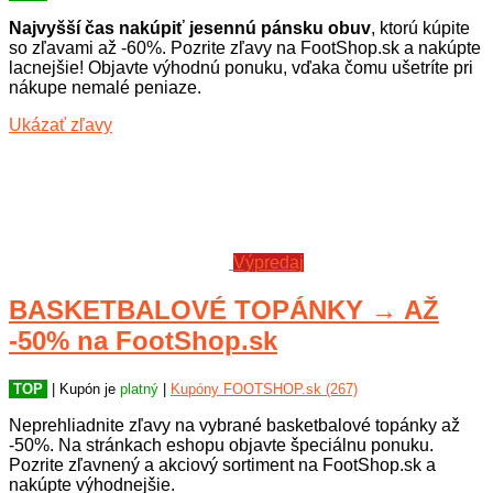
Najvyšší čas nakúpiť jesennú pánsku obuv
, ktorú kúpite
so zľavami až -60%. Pozrite zľavy na FootShop.sk a nakúpte
lacnejšie! Objavte výhodnú ponuku, vďaka čomu ušetríte pri
nákupe nemalé peniaze.
Ukázať zľavy
Výpredaj
BASKETBALOVÉ TOPÁNKY → AŽ
-50% na FootShop.sk
TOP
| Kupón je
platný
|
Kupóny FOOTSHOP.sk (267)
Neprehliadnite zľavy na vybrané basketbalové topánky až
-50%. Na stránkach eshopu objavte špeciálnu ponuku.
Pozrite zľavnený a akciový sortiment na FootShop.sk a
nakúpte výhodnejšie.