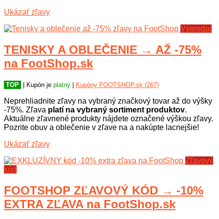
Ukázať zľavy
Výpredaj
TENISKY A OBLEČENIE → AŽ -75%
na FootShop.sk
TOP
| Kupón je
platný
|
Kupóny FOOTSHOP.sk (267)
Neprehliadnite zľavy na vybraný značkový tovar až do výšky
-75%. Zľava
platí na vybraný sortiment produktov
.
Aktuálne zľavnené produkty nájdete označené výškou zľavy.
Pozrite obuv a oblečenie v zľave na a nakúpte lacnejšie!
Ukázať zľavy
Zľavový
kód
FOOTSHOP ZĽAVOVÝ KÓD → -10%
EXTRA ZĽAVA na FootShop.sk