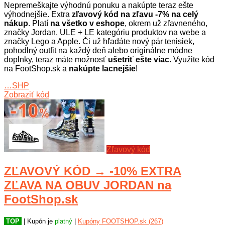
Nepremeškajte výhodnú ponuku a nakúpte teraz ešte
výhodnejšie. Extra
zľavový kód na zľavu -7% na celý
nákup
. Platí
na všetko v eshope
, okrem už zľavneného,
značky Jordan, ULE + LE kategóriu produktov na webe a
značky Lego a Apple. Či už hľadáte nový pár tenisiek,
pohodlný outfit na každý deň alebo originálne módne
doplnky, teraz máte možnosť
ušetriť ešte viac.
Využite kód
na FootShop.sk a
nakúpte lacnejšie
!
…SHP
Zobraziť kód
Zľavový kód
ZĽAVOVÝ KÓD → -10% EXTRA
ZĽAVA NA OBUV JORDAN na
FootShop.sk
TOP
| Kupón je
platný
|
Kupóny FOOTSHOP.sk (267)