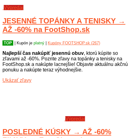
Výpredaj
JESENNÉ TOPÁNKY A TENISKY →
AŽ -60% na FootShop.sk
TOP
| Kupón je
platný
|
Kupóny FOOTSHOP.sk (267)
Najlepší čas nakúpiť jesennú obuv
, ktorú kúpite so
zľavami až -60%. Pozrite zľavy na topánky a tenisky na
FootShop.sk a nakúpte lacnejšie! Objavte aktuálnu akčnú
ponuku a nakúpte teraz výhodnejšie.
Ukázať zľavy
Výpredaj
POSLEDNÉ KÚSKY → AŽ -60%