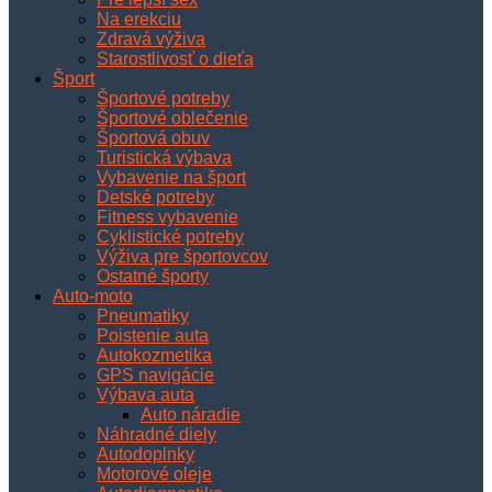
Na erekciu
Zdravá výživa
Starostlivosť o dieťa
Šport
Športové potreby
Športové oblečenie
Športová obuv
Turistická výbava
Vybavenie na šport
Detské potreby
Fitness vybavenie
Cyklistické potreby
Výživa pre športovcov
Ostatné športy
Auto-moto
Pneumatiky
Poistenie auta
Autokozmetika
GPS navigácie
Výbava auta
Auto náradie
Náhradné diely
Autodoplnky
Motorové oleje