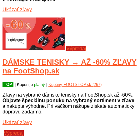
Ukázať zľavy
Výpredaj
DÁMSKE TENISKY → AŽ -60% ZĽAVY
na FootShop.sk
TOP
| Kupón je
platný
|
Kupóny FOOTSHOP.sk (267)
Zľavy na vybrané dámske tenisky na FootShop.sk až -60%.
Objavte špeciálnu ponuku na vybraný sortiment v zľave
a nakúpte výhodne. Pri väčšom nákupe získate automaticky
dopravu zadarmo.
Ukázať zľavy
Výpredaj