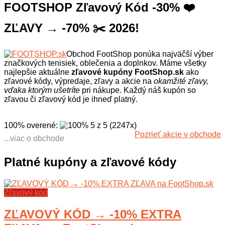
FOOTSHOP Zľavový Kód -30% ❤️
ZĽAVY → -70% ✂️ 2026!
Obchod FootShop ponúka najväčší výber
značkových tenisiek, oblečenia a doplnkov. Máme všetky
najlepšie aktuálne
zľavové kupóny FootShop.sk
ako
zľavové kódy, výpredaje, zľavy a akcie na
okamžité zľavy,
vďaka ktorým ušetríte
pri nákupe. Každý náš kupón so
zľavou či zľavový kód je ihneď platný.
100% overené
:
5
z
5
(
2247
x
)
Pozrieť akcie v obchode
...viac o obchode
V eshope FootShop.sk môžete nájsť
bohatú ponuku obuvi svetových
Platné kupóny a zľavové kódy
značiek, oblečenia na všetky ročné
obdobia, množstvo doplnkov a
množstvo inšpirácií pre najnovšie
módne trendy. Eshop je veľmi
Zľavový kód
prehľadne usporiadaný, aby bol
nákup čo najjednoduchší. Na výber
ZĽAVOVÝ KÓD → -10% EXTRA
máte z celosvetovo populárnych
značiek ako napríklad Adidas, Nike,