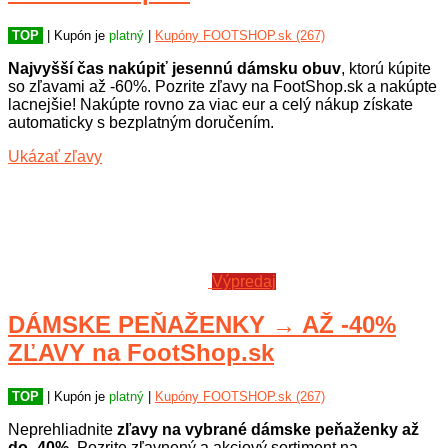
TOP
| Kupón je
platný
|
Kupóny FOOTSHOP.sk (267)
Najvyšší čas nakúpiť jesennú dámsku obuv
, ktorú kúpite
so zľavami až -60%. Pozrite zľavy na FootShop.sk a nakúpte
lacnejšie! Nakúpte rovno za viac eur a celý nákup získate
automaticky s bezplatným doručením.
Ukázať zľavy
Výpredaj
DÁMSKE PEŇAŽENKY → AŽ -40%
ZĽAVY na FootShop.sk
TOP
| Kupón je
platný
|
Kupóny FOOTSHOP.sk (267)
Neprehliadnite
zľavy na vybrané dámske peňaženky až
do -40%
. Pozrite zľavnený a akciový sortiment na