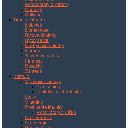
Fotoaparáty a kamery
Hodinky
Software
Dom a záhrada
Nábytok
Domácnosť
Bytové doplnky
Bytový textil
Kuchynské potreby
Náradie
Stavebný materiál
Financie
Kosačky
Záhrada
Zdravie
Výživové doplnky
Zväčšenie pŕs
Tabletky na chudnutie
Lieky
Vitamíny
Posilnenie imunity
Respirátory a rúška
Na chudnutie
Na energiu
Pre lepší sex