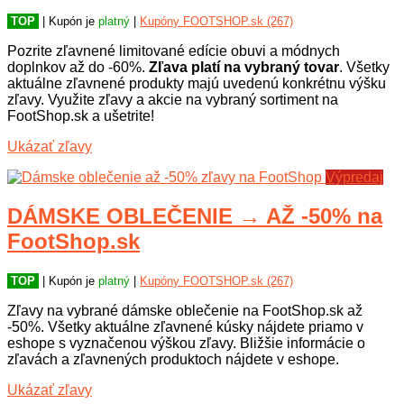
TOP
| Kupón je
platný
|
Kupóny FOOTSHOP.sk (267)
Pozrite zľavnené limitované edície obuvi a módnych
doplnkov až do -60%.
Zľava platí na vybraný tovar
. Všetky
aktuálne zľavnené produkty majú uvedenú konkrétnu výšku
zľavy. Využite zľavy a akcie na vybraný sortiment na
FootShop.sk a ušetrite!
Ukázať zľavy
Výpredaj
DÁMSKE OBLEČENIE → AŽ -50% na
FootShop.sk
TOP
| Kupón je
platný
|
Kupóny FOOTSHOP.sk (267)
Zľavy na vybrané dámske oblečenie na FootShop.sk až
-50%. Všetky aktuálne zľavnené kúsky nájdete priamo v
eshope s vyznačenou výškou zľavy. Bližšie informácie o
zľavách a zľavnených produktoch nájdete v eshope.
Ukázať zľavy