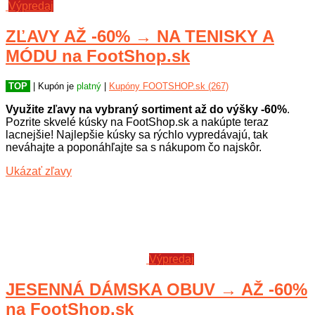
Výpredaj
ZĽAVY AŽ -60% → NA TENISKY A
MÓDU na FootShop.sk
TOP
| Kupón je
platný
|
Kupóny FOOTSHOP.sk (267)
Využite zľavy na vybraný sortiment až do výšky -60%
.
Pozrite skvelé kúsky na FootShop.sk a nakúpte teraz
lacnejšie! Najlepšie kúsky sa rýchlo vypredávajú, tak
neváhajte a poponáhľajte sa s nákupom čo najskôr.
Ukázať zľavy
Výpredaj
JESENNÁ DÁMSKA OBUV → AŽ -60%
na FootShop.sk