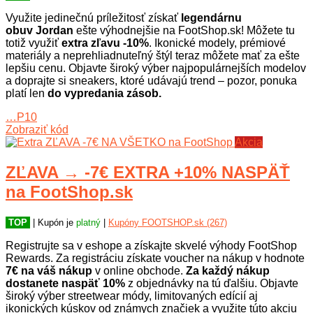
Využite jedinečnú príležitosť získať
legendárnu
obuv
Jordan
ešte výhodnejšie na FootShop.sk! Môžete tu
totiž využiť
extra zľavu -10%
. Ikonické modely, prémiové
materiály a neprehliadnuteľný štýl teraz môžete mať za ešte
lepšiu cenu. Objavte široký výber najpopulárnejších modelov
a doprajte si sneakers, ktoré udávajú trend – pozor, ponuka
platí len
do vypredania zásob.
…P10
Zobraziť kód
Akcia
ZĽAVA → -7€ EXTRA +10% NASPÄŤ
na FootShop.sk
TOP
| Kupón je
platný
|
Kupóny FOOTSHOP.sk (267)
Registrujte sa v eshope a získajte skvelé výhody FootShop
Rewards. Za registráciu získate voucher na nákup v hodnote
7€ na váš nákup
v online obchode.
Za každý nákup
dostanete naspäť 10%
z objednávky na tú ďalšiu. Objavte
široký výber streetwear módy, limitovaných edícií aj
ikonických kúskov od známych značiek a využite túto akciu