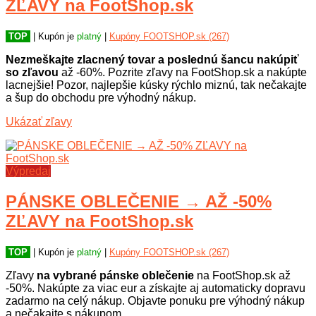
ZĽAVY na FootShop.sk
TOP
| Kupón je
platný
|
Kupóny FOOTSHOP.sk (267)
Nezmeškajte zlacnený tovar a poslednú šancu nakúpiť
so zľavou
až -60%. Pozrite zľavy na FootShop.sk a nakúpte
lacnejšie! Pozor, najlepšie kúsky rýchlo miznú, tak nečakajte
a šup do obchodu pre výhodný nákup.
Ukázať zľavy
Výpredaj
PÁNSKE OBLEČENIE → AŽ -50%
ZĽAVY na FootShop.sk
TOP
| Kupón je
platný
|
Kupóny FOOTSHOP.sk (267)
Zľavy
na vybrané pánske oblečenie
na FootShop.sk až
-50%. Nakúpte za viac eur a získajte aj automaticky dopravu
zadarmo na celý nákup. Objavte ponuku pre výhodný nákup
a nečakajte s nákupom.