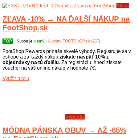
Akcia
ZĽAVA -10% → NA ĎALŠÍ NÁKUP na
FootShop.sk
TOP
| Kupón je
platný
|
Kupóny FOOTSHOP.sk (267)
FootShop Rewards prináša skvelé výhody. Registrujte sa v
eshope a za každý nákup
získate naspäť 10% z
objednávky na tú ďalšiu
. Za registráciu ihneď získate
voucher na váš online nákup v hodnote 7€.
Využiť akciu
Výpredaj
MÓDNA PÁNSKA OBUV → AŽ -65%