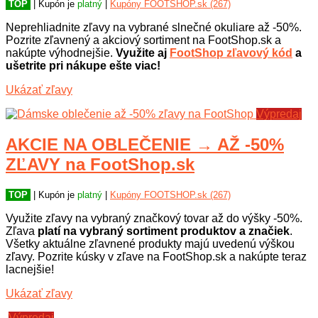
TOP
| Kupón je
platný
|
Kupóny FOOTSHOP.sk (267)
Neprehliadnite zľavy na vybrané slnečné okuliare až -50%.
Pozrite zľavnený a akciový sortiment na FootShop.sk a
nakúpte výhodnejšie.
Využite aj
FootShop zľavový kód
a
ušetrite pri nákupe ešte viac!
Ukázať zľavy
Výpredaj
AKCIE NA OBLEČENIE → AŽ -50%
ZĽAVY na FootShop.sk
TOP
| Kupón je
platný
|
Kupóny FOOTSHOP.sk (267)
Využite zľavy na vybraný značkový tovar až do výšky -50%.
Zľava
platí na vybraný sortiment produktov a značiek
.
Všetky aktuálne zľavnené produkty majú uvedenú výškou
zľavy. Pozrite kúsky v zľave na FootShop.sk a nakúpte teraz
lacnejšie!
Ukázať zľavy
Výpredaj