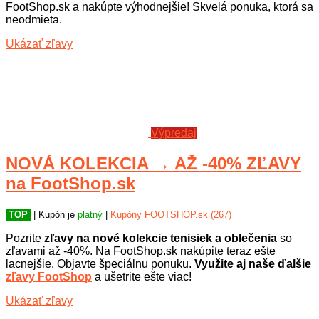
FootShop.sk a nakúpte výhodnejšie! Skvelá ponuka, ktorá sa
neodmieta.
Ukázať zľavy
Výpredaj
NOVÁ KOLEKCIA → AŽ -40% ZĽAVY
na FootShop.sk
TOP
| Kupón je
platný
|
Kupóny FOOTSHOP.sk (267)
Pozrite
zľavy na nové kolekcie tenisiek a oblečenia
so
zľavami až -40%. Na FootShop.sk nakúpite teraz ešte
lacnejšie. Objavte špeciálnu ponuku.
Využite aj naše ďalšie
zľavy FootShop
a ušetrite ešte viac!
Ukázať zľavy