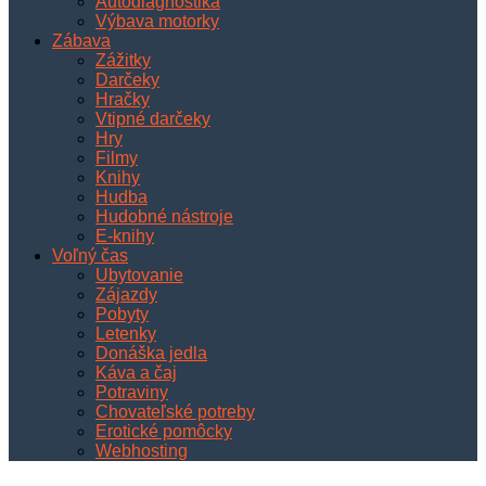
Autodiagnostika
Výbava motorky
Zábava
Zážitky
Darčeky
Hračky
Vtipné darčeky
Hry
Filmy
Knihy
Hudba
Hudobné nástroje
E-knihy
Voľný čas
Ubytovanie
Zájazdy
Pobyty
Letenky
Donáška jedla
Káva a čaj
Potraviny
Chovateľské potreby
Erotické pomôcky
Webhosting