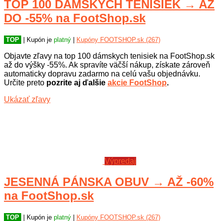
TOP 100 DÁMSKYCH TENISIEK → AŽ
DO -55% na FootShop.sk
TOP
| Kupón je
platný
|
Kupóny FOOTSHOP.sk (267)
Objavte zľavy na top 100 dámskych tenisiek na FootShop.sk
až do výšky -55%. Ak spravíte väčší nákup, získate zároveň
automaticky dopravu zadarmo na celú vašu objednávku.
Určite preto
pozrite aj ďalšie
akcie FootShop
.
Ukázať zľavy
Výpredaj
JESENNÁ PÁNSKA OBUV → AŽ -60%
na FootShop.sk
TOP
| Kupón je
platný
|
Kupóny FOOTSHOP.sk (267)