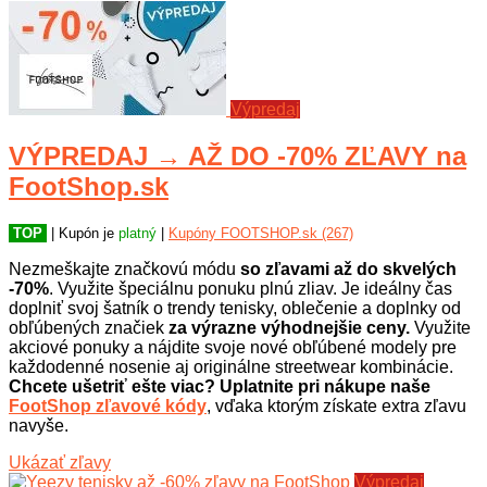
Výpredaj
VÝPREDAJ → AŽ DO -70% ZĽAVY na
FootShop.sk
TOP
| Kupón je
platný
|
Kupóny FOOTSHOP.sk (267)
Nezmeškajte značkovú módu
so zľavami až do skvelých
-70%
. Využite špeciálnu ponuku plnú zliav. Je ideálny čas
doplniť svoj šatník o trendy tenisky, oblečenie a doplnky od
obľúbených značiek
za výrazne výhodnejšie ceny.
Využite
akciové ponuky a nájdite svoje nové obľúbené modely pre
každodenné nosenie aj originálne streetwear kombinácie.
Chcete ušetriť ešte viac? Uplatnite pri nákupe naše
FootShop zľavové kódy
, vďaka ktorým získate extra zľavu
navyše.
Ukázať zľavy
Výpredaj