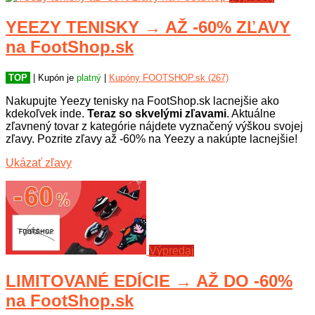
YEEZY TENISKY → AŽ -60% ZĽAVY
na FootShop.sk
TOP
| Kupón je
platný
|
Kupóny FOOTSHOP.sk (267)
Nakupujte Yeezy tenisky na FootShop.sk lacnejšie ako
kdekoľvek inde.
Teraz so skvelými zľavami
. Aktuálne
zľavnený tovar z kategórie nájdete vyznačený výškou svojej
zľavy. Pozrite zľavy až -60% na Yeezy a nakúpte lacnejšie!
Ukázať zľavy
Výpredaj
LIMITOVANÉ EDÍCIE → AŽ DO -60%
na FootShop.sk