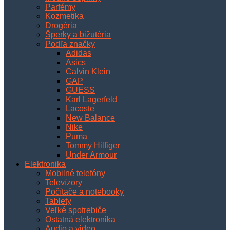
Parfémy
Kozmetika
Drogéria
Šperky a bižutéria
Podľa značky
Adidas
Asics
Calvin Klein
GAP
GUESS
Karl Lagerfeld
Lacoste
New Balance
Nike
Puma
Tommy Hilfiger
Under Armour
Elektronika
Mobilné telefóny
Televízory
Počítače a notebooky
Tablety
Veľké spotrebiče
Ostatná elektronika
Audio a video