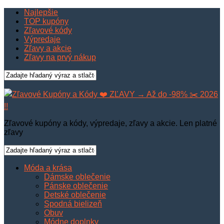
Najlepšie
TOP kupóny
Zľavové kódy
Výpredaje
Zľavy a akcie
Zľavy na prvý nákup
Zľavové kupóny a kódy, výpredaje, zľavy a akcie. Len platné
zľavy
Móda a krása
Dámske oblečenie
Pánske oblečenie
Detské oblečenie
Spodná bielizeň
Obuv
Módne doplnky