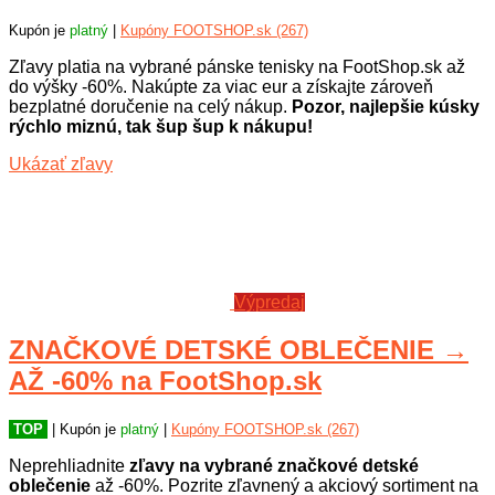
Kupón je
platný
|
Kupóny FOOTSHOP.sk (267)
Zľavy platia na vybrané pánske tenisky na FootShop.sk až
do výšky -60%. Nakúpte za viac eur a získajte zároveň
bezplatné doručenie na celý nákup.
Pozor, najlepšie kúsky
rýchlo miznú, tak šup šup k nákupu!
Ukázať zľavy
Výpredaj
ZNAČKOVÉ DETSKÉ OBLEČENIE →
AŽ -60% na FootShop.sk
TOP
| Kupón je
platný
|
Kupóny FOOTSHOP.sk (267)
Neprehliadnite
zľavy na vybrané značkové detské
oblečenie
až -60%. Pozrite zľavnený a akciový sortiment na