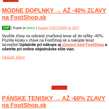
MÓDNE DOPLNKY → AŽ -40% ZĽAVY
na FootShop.sk
TOP
| Kupón je
platný
|
Kupóny FOOTSHOP.sk (267)
Využite zľavy na vybraný značkový tovar až do výšky -40%.
Pozrite kúsky v zľave na FootShop.sk a nakúpte teraz
lacnejšie!
Uplatnite pri nákupe aj
zľavový kód FootShop
a
ušetrite pri online objednávke ešte viac.
Ukázať zľavy
Výpredaj
PÁNSKE TENISKY → AŽ -60% ZĽAVY
na FootShop.sk