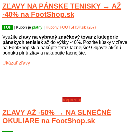
ZĽAVY NA PÁNSKE TENISKY → AŽ
-40% na FootShop.sk
TOP
| Kupón je
platný
|
Kupóny FOOTSHOP.sk (267)
Využite
zľavy na vybraný značkový tovar z kategórie
pánskych tenisiek
až do výšky -40%. Pozrite kúsky v zľave
na FootShop.sk a nakúpte teraz lacnejšie! Objavte akčnú
ponuku plnú zliav a nakupujte lacnejšie.
Ukázať zľavy
Výpredaj
ZĽAVY AŽ -50% → NA SLNEČNÉ
OKULIARE na FootShop.sk