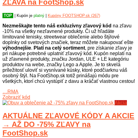
ZĽAVA na FootShop.sk
Jordan, Vans, Converse, Reebok,
Puma, New Balance, Under Armour
TOP
| Kupón je
platný
|
Kupóny FOOTSHOP.sk (267)
a stovky ďalších. Ak hľadáte vhodný
darček, eshop vám ochotne poradí s
Nezmeškajte tento náš exkluzívny zľavový kód
na zľavu
výberom podľa ich tipov na darček
-10% na všetky nezľavnené produkty. Či už hľadáte
pre kohokoľvek. Pri nákupe online
limitované tenisky, streetwear oblečenie alebo štýlové
vás určite potešia kupóny uvedené
doplnky od svetových značiek, teraz môžete nakupovať ešte
nižšie, vďaka ktorým môžete ušetriť.
výhodnejšie
.
Platí na celý sortiment
, pre získanie zľavy je
pri nákupe potrebné uplatniť zľavový kód. Kupón neplatí na
už zľavnené produkty, značku Jordan, ULE + LE kategóriu
produktov na webe, značky Lego a Apple. Je to skvelá
príležitosť uloviť si vysnívané kúsky, ktoré podčiarknu váš
osobný štýl. Na FootShop.sk totiž prinášajú módu pre
všetkých, ktorí chcú vystúpiť z davu a kráčať vlastnou cestou!
…RMA
Zobraziť kód
Akcia
AKTUÁLNE ZĽAVOVÉ KÓDY A AKCIE
→ AŽ DO -75% ZĽAVY na
FootShop.sk