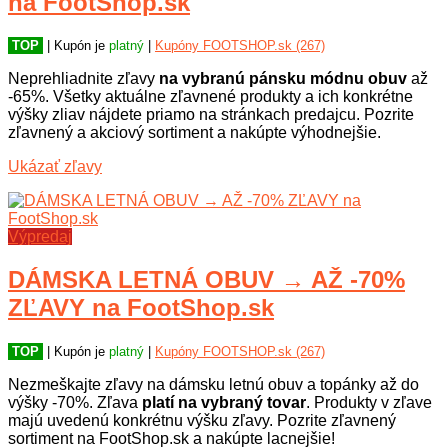
na FootShop.sk
TOP
| Kupón je
platný
|
Kupóny FOOTSHOP.sk (267)
Neprehliadnite zľavy
na vybranú pánsku módnu obuv
až
-65%. Všetky aktuálne zľavnené produkty a ich konkrétne
výšky zliav nájdete priamo na stránkach predajcu. Pozrite
zľavnený a akciový sortiment a nakúpte výhodnejšie.
Ukázať zľavy
Výpredaj
DÁMSKA LETNÁ OBUV → AŽ -70%
ZĽAVY na FootShop.sk
TOP
| Kupón je
platný
|
Kupóny FOOTSHOP.sk (267)
Nezmeškajte zľavy na dámsku letnú obuv a topánky až do
výšky -70%. Zľava
platí na vybraný tovar
. Produkty v zľave
majú uvedenú konkrétnu výšku zľavy. Pozrite zľavnený
sortiment na FootShop.sk a nakúpte lacnejšie!