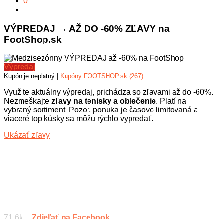
0
VÝPREDAJ → AŽ DO -60% ZĽAVY na
FootShop.sk
Výpredaj
Kupón je neplatný |
Kupóny FOOTSHOP.sk (267)
Využite aktuálny výpredaj, prichádza so zľavami až do -60%.
Nezmeškajte
zľavy na tenisky a oblečenie
. Platí na
vybraný sortiment. Pozor, ponuka je časovo limitovaná a
viaceré top kúsky sa môžu rýchlo vypredať.
Ukázať zľavy
71.6k
Zdieľať na Facebook