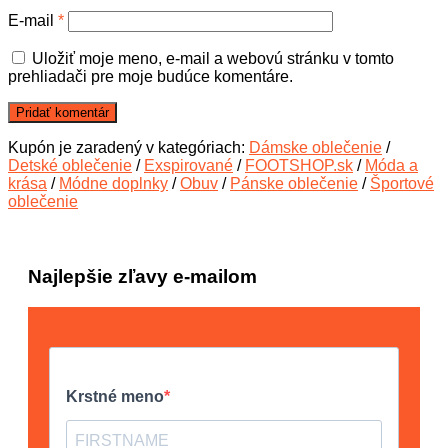
E-mail
*
Uložiť moje meno, e-mail a webovú stránku v tomto
prehliadači pre moje budúce komentáre.
Kupón je zaradený v kategóriach:
Dámske oblečenie
/
Detské oblečenie
/
Exspirované
/
FOOTSHOP.sk
/
Móda a
krása
/
Módne doplnky
/
Obuv
/
Pánske oblečenie
/
Športové
oblečenie
Najlepšie zľavy e-mailom