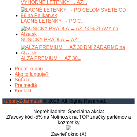
VÝHODNÉ LETENKY → AŽ...
LACNÉ LETENKY → PO C...
SUŠIČKY PRÁDLA → AŽ...
ALZA PREMIUM → AŽ 30...
Pridať kupón
Ako to funguje?
Súťaže
Pre médiá
Kontakt
KuponyZdarma.sk
© 2026. All Rights Reserved.
Neprehliadnite! Špeciálna akcia:
Zľavový kód -5% na Notino.sk na TOP značky parfémov a
kozmetiky
Zavrieť okno (X)