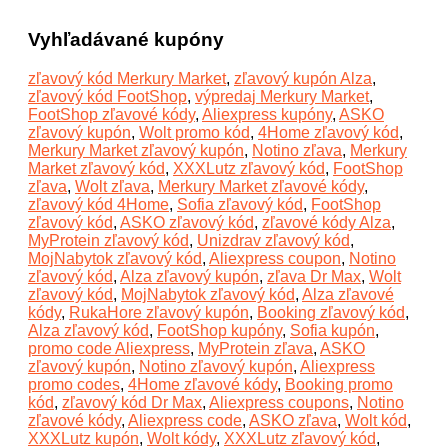
Vyhľadávané kupóny
zľavový kód Merkury Market
,
zľavový kupón Alza
,
zľavový kód FootShop
,
výpredaj Merkury Market
,
FootShop zľavové kódy
,
Aliexpress kupóny
,
ASKO
zľavový kupón
,
Wolt promo kód
,
4Home zľavový kód
,
Merkury Market zľavový kupón
,
Notino zľava
,
Merkury
Market zľavový kód
,
XXXLutz zľavový kód
,
FootShop
zľava
,
Wolt zľava
,
Merkury Market zľavové kódy
,
zľavový kód 4Home
,
Sofia zľavový kód
,
FootShop
zľavový kód
,
ASKO zľavový kód
,
zľavové kódy Alza
,
MyProtein zľavový kód
,
Unizdrav zľavový kód
,
MojNabytok zľavový kód
,
Aliexpress coupon
,
Notino
zľavový kód
,
Alza zľavový kupón
,
zľava Dr Max
,
Wolt
zľavový kód
,
MojNabytok zľavový kód
,
Alza zľavové
kódy
,
RukaHore zľavový kupón
,
Booking zľavový kód
,
Alza zľavový kód
,
FootShop kupóny
,
Sofia kupón
,
promo code Aliexpress
,
MyProtein zľava
,
ASKO
zľavový kupón
,
Notino zľavový kupón
,
Aliexpress
promo codes
,
4Home zľavové kódy
,
Booking promo
kód
,
zľavový kód Dr Max
,
Aliexpress coupons
,
Notino
zľavové kódy
,
Aliexpress code
,
ASKO zľava
,
Wolt kód
,
XXXLutz kupón
,
Wolt kódy
,
XXXLutz zľavový kód
,