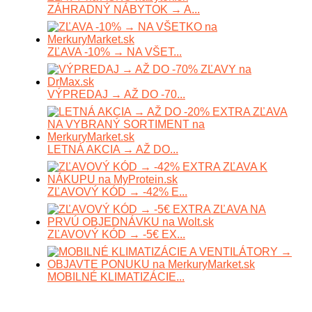
ZÁHRADNÝ NÁBYTOK → A...
ZĽAVA -10% → NA VŠET...
VÝPREDAJ → AŽ DO -70...
LETNÁ AKCIA → AŽ DO...
ZĽAVOVÝ KÓD → -42% E...
ZĽAVOVÝ KÓD → -5€ EX...
MOBILNÉ KLIMATIZÁCIE...