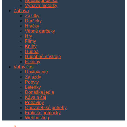
Autodiagnostika
Výbava motorky
Zábava
Zážitky
Darčeky
Hračky
Vtipné darčeky
Hry
Filmy
Knihy
Hudba
Hudobné nástroje
E-knihy
Voľný čas
Ubytovanie
Zájazdy
Pobyty
Letenky
Donáška jedla
Káva a čaj
Potraviny
Chovateľské potreby
Erotické pomôcky
Webhosting