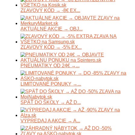
ZĽAVOVÝ KÓD → -8€ EX...
AKTUÁLNE AKCIE → OBJ...
ZĽAVOVÝ KÓD → -5% EX...
PNEUMATIKY OD 24€ →...
LIMITOVANÉ PONUKY →...
SPÄŤ DO ŠKOLY → AŽ D...
VÝPREDAJ A AKCIE → A...