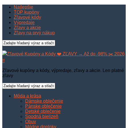
Najlepšie
TOP kupóny
Zľavové kódy
Výpredaje
Zľavy a akcie
Zľavy na prvý nákup
Zľavové kupóny a kódy, výpredaje, zľavy a akcie. Len platné
zľavy
Móda a krása
Dámske oblečenie
Pánske oblečenie
Detské oblečenie
Spodná bielizeň
Obuv
Módne doplnky