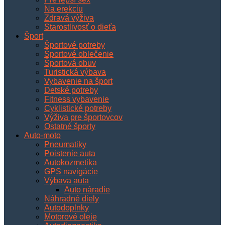
Na erekciu
Zdravá výživa
Starostlivosť o dieťa
Šport
Športové potreby
Športové oblečenie
Športová obuv
Turistická výbava
Vybavenie na šport
Detské potreby
Fitness vybavenie
Cyklistické potreby
Výživa pre športovcov
Ostatné športy
Auto-moto
Pneumatiky
Poistenie auta
Autokozmetika
GPS navigácie
Výbava auta
Auto náradie
Náhradné diely
Autodoplnky
Motorové oleje