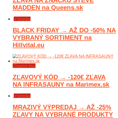
ZĽAVA NA ZNAČKU STEVE
MADDEN na Queens.sk
Výpredaj
BLACK FRIDAY → AŽ DO -50% NA
VYBRANÝ SORTIMENT na
Hillvital.eu
Zľavový kód
ZĽAVOVÝ KÓD → -120€ ZĽAVA
NA INFRASAUNY na Marimex.sk
Výpredaj
MRAZIVÝ VÝPREDAJ → AŽ -25%
ZĽAVY NA VYBRANÉ PRODUKTY