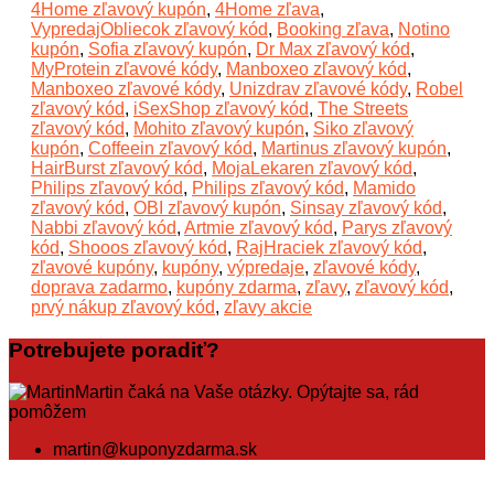
4Home zľavový kupón
,
4Home zľava
,
VypredajObliecok zľavový kód
,
Booking zľava
,
Notino
kupón
,
Sofia zľavový kupón
,
Dr Max zľavový kód
,
MyProtein zľavové kódy
,
Manboxeo zľavový kód
,
Manboxeo zľavové kódy
,
Unizdrav zľavové kódy
,
Robel
zľavový kód
,
iSexShop zľavový kód
,
The Streets
zľavový kód
,
Mohito zľavový kupón
,
Siko zľavový
kupón
,
Coffeein zľavový kód
,
Martinus zľavový kupón
,
HairBurst zľavový kód
,
MojaLekaren zľavový kód
,
Philips zľavový kód
,
Philips zľavový kód
,
Mamido
zľavový kód
,
OBI zľavový kupón
,
Sinsay zľavový kód
,
Nabbi zľavový kód
,
Artmie zľavový kód
,
Parys zľavový
kód
,
Shooos zľavový kód
,
RajHraciek zľavový kód
,
zľavové kupóny
,
kupóny
,
výpredaje
,
zľavové kódy
,
doprava zadarmo
,
kupóny zdarma
,
zľavy
,
zľavový kód
,
prvý nákup zľavový kód
,
zľavy akcie
Potrebujete poradiť?
Martin čaká na Vaše otázky. Opýtajte sa, rád
pomôžem
martin@kuponyzdarma.sk