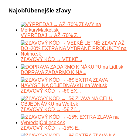
Najobľúbenejšie zľavy
VÝPREDAJ → AŽ -70% Z...
ZĽAVOVÝ KÓD → VEĽKÉ...
DOPRAVA ZADARMO K NÁ...
ZĽAVOVÝ KÓD → -6€ EX...
ZĽAVOVÝ KÓD → -5€ ZĽ...
ZĽAVOVÝ KÓD → -15% E...