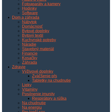
Fotoaparáty a kamery
Hodinky
Software
Dom a záhrada
Nábytok
Domácnosť
Bytové doplnky
Bytový textil
Kuchynské potreby
Náradie
Stavebný materiál
Financie
Kosačky
Záhrada
Zdravie
Výživové doplnky
Zväčšenie pŕs
Tabletky na chudnutie
Lieky
Vitamíny
Posilnenie imunity
Respirátory a rúška
Na chudnutie
Na energiu
Pre lepší sex