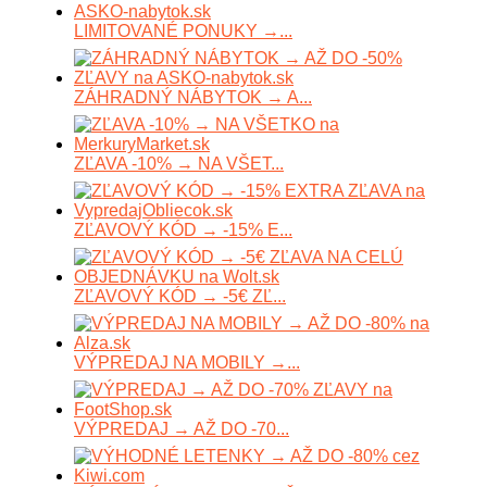
LIMITOVANÉ PONUKY →...
ZÁHRADNÝ NÁBYTOK → A...
ZĽAVA -10% → NA VŠET...
ZĽAVOVÝ KÓD → -15% E...
ZĽAVOVÝ KÓD → -5€ ZĽ...
VÝPREDAJ NA MOBILY →...
VÝPREDAJ → AŽ DO -70...