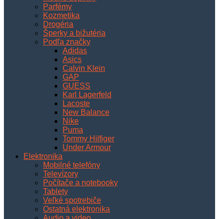
Parfémy
Kozmetika
Drogéria
Šperky a bižutéria
Podľa značky
Adidas
Asics
Calvin Klein
GAP
GUESS
Karl Lagerfeld
Lacoste
New Balance
Nike
Puma
Tommy Hilfiger
Under Armour
Elektronika
Mobilné telefóny
Televízory
Počítače a notebooky
Tablety
Veľké spotrebiče
Ostatná elektronika
Audio a video