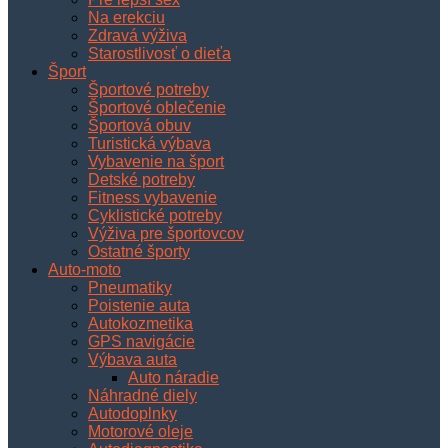
Na erekciu
Zdravá výživa
Starostlivosť o dieťa
Šport
Športové potreby
Športové oblečenie
Športová obuv
Turistická výbava
Vybavenie na šport
Detské potreby
Fitness vybavenie
Cyklistické potreby
Výživa pre športovcov
Ostatné športy
Auto-moto
Pneumatiky
Poistenie auta
Autokozmetika
GPS navigácie
Výbava auta
Auto náradie
Náhradné diely
Autodoplnky
Motorové oleje