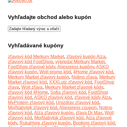
Vyhľadajte obchod alebo kupón
Vyhľadávané kupóny
zľavový kód Merkury Market
,
zľavový kupón Alza
,
zľavový kód FootShop
,
výpredaj Merkury Market
,
FootShop zľavové kódy
,
Aliexpress kupóny
,
ASKO
zľavový kupón
,
Wolt promo kód
,
4Home zľavový kód
,
Merkury Market zľavový kupón
,
Notino zľava
,
Merkury
Market zľavový kód
,
XXXLutz zľavový kód
,
FootShop
zľava
,
Wolt zľava
,
Merkury Market zľavové kódy
,
zľavový kód 4Home
,
Sofia zľavový kód
,
FootShop
zľavový kód
,
ASKO zľavový kód
,
zľavové kódy Alza
,
MyProtein zľavový kód
,
Unizdrav zľavový kód
,
MojNabytok zľavový kód
,
Aliexpress coupon
,
Notino
zľavový kód
,
Alza zľavový kupón
,
zľava Dr Max
,
Wolt
zľavový kód
,
MojNabytok zľavový kód
,
Alza zľavové
kódy
,
RukaHore zľavový kupón
,
Booking zľavový kód
,