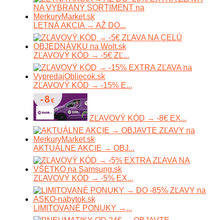
LETNÁ AKCIA → AŽ DO...
ZĽAVOVÝ KÓD → -5€ ZĽ...
ZĽAVOVÝ KÓD → -15% E...
ZĽAVOVÝ KÓD → -8€ EX...
AKTUÁLNE AKCIE → OBJ...
ZĽAVOVÝ KÓD → -5% EX...
LIMITOVANÉ PONUKY →...