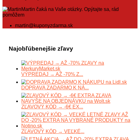
Martin čaká na Vaše otázky. Opýtajte sa, rád
pomôžem
martin@kuponyzdarma.sk
Najobľúbenejšie zľavy
VÝPREDAJ → AŽ -70% Z...
DOPRAVA ZADARMO K NÁ...
ZĽAVOVÝ KÓD → -6€ EX...
ZĽAVOVÝ KÓD → VEĽKÉ...