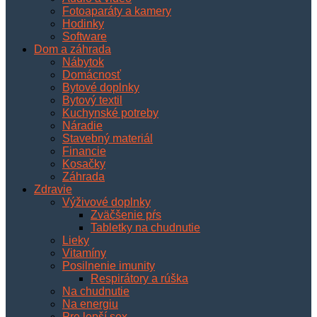
Fotoaparáty a kamery
Hodinky
Software
Dom a záhrada
Nábytok
Domácnosť
Bytové doplnky
Bytový textil
Kuchynské potreby
Náradie
Stavebný materiál
Financie
Kosačky
Záhrada
Zdravie
Výživové doplnky
Zväčšenie pŕs
Tabletky na chudnutie
Lieky
Vitamíny
Posilnenie imunity
Respirátory a rúška
Na chudnutie
Na energiu
Pre lepší sex