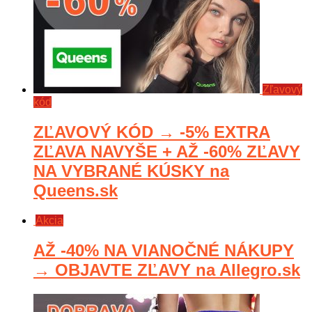
Zľavový
kód
ZĽAVOVÝ KÓD → -5% EXTRA
ZĽAVA NAVYŠE + AŽ -60% ZĽAVY
NA VYBRANÉ KÚSKY na
Queens.sk
Akcia
AŽ -40% NA VIANOČNÉ NÁKUPY
→ OBJAVTE ZĽAVY na Allegro.sk