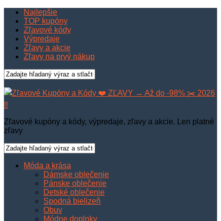
Najlepšie
TOP kupóny
Zľavové kódy
Výpredaje
Zľavy a akcie
Zľavy na prvý nákup
Zľavové kupóny a kódy, výpredaje, zľavy a akcie. Len platné
zľavy
Móda a krása
Dámske oblečenie
Pánske oblečenie
Detské oblečenie
Spodná bielizeň
Obuv
Módne doplnky