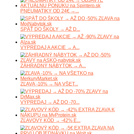
PNEUMATIKY OD 24€ →...
SPÄŤ DO ŠKOLY → AŽ D...
VÝPREDAJ A AKCIE → A...
ZÁHRADNÝ NÁBYTOK → A...
ZĽAVA -10% → NA VŠET...
VÝPREDAJ → AŽ DO -70...
ZĽAVOVÝ KÓD → -42% E...