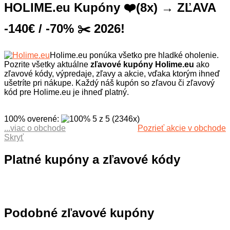
HOLIME.eu Kupóny ❤️(8x) → ZĽAVA
-140€ / -70% ✂️ 2026!
Holime.eu ponúka všetko pre hladké oholenie.
Pozrite všetky aktuálne
zľavové kupóny Holime.eu
ako
zľavové kódy, výpredaje, zľavy a akcie, vďaka ktorým ihneď
ušetríte pri nákupe. Každý náš kupón so zľavou či zľavový
kód pre Holime.eu je ihneď platný.
100% overené
:
5
z
5
(
2346
x
)
...viac o obchode
Pozrieť akcie v obchode
Internetový obchod na holiace
Skryť
potreby a sortiment pre holenie
Holime.eu ponúka len kvalitné
Platné kupóny a zľavové kódy
produkty pre náročných. Eshop
Holime.eu to je profesionálna
starostlivosť z pohodlia domova. V
kategóriách a sortimente obchodu
nájdete holiace strojčeky, epilátory a
Podobné zľavové kupóny
depilátory, zastrihávač fúzov a
vlasov, ďalej nNáhradné planžety,
holiace strojčeky Braun, ‎náhradné