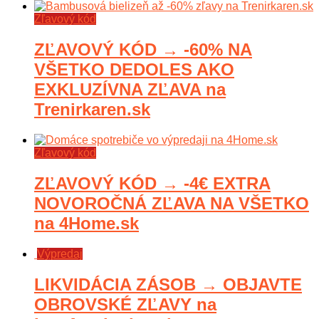
diely, ‎epilátory Braun a ďalší tovar.
Zľavový kód
Pozrite aktívne zľavové kupóny
alebo obľúbenú akčnú a
ZĽAVOVÝ KÓD → -60% NA
výpredajovú ponuku a ušetrite ešte
viac.
VŠETKO DEDOLES AKO
EXKLUZÍVNA ZĽAVA na
Trenirkaren.sk
Zľavový kód
ZĽAVOVÝ KÓD → -4€ EXTRA
NOVOROČNÁ ZĽAVA NA VŠETKO
na 4Home.sk
Výpredaj
LIKVIDÁCIA ZÁSOB → OBJAVTE
OBROVSKÉ ZĽAVY na