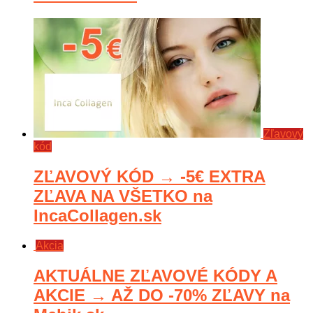
Zľavový
kód
ZĽAVOVÝ KÓD → -5€ EXTRA
ZĽAVA NA VŠETKO na
IncaCollagen.sk
Akcia
AKTUÁLNE ZĽAVOVÉ KÓDY A
AKCIE → AŽ DO -70% ZĽAVY na