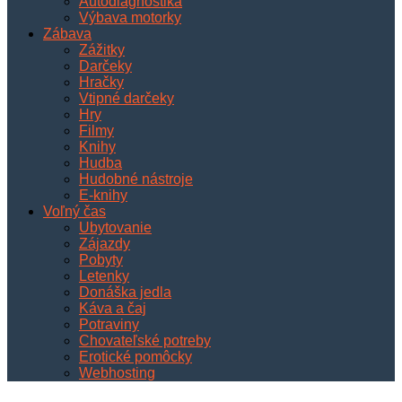
Autodiagnostika
Výbava motorky
Zábava
Zážitky
Darčeky
Hračky
Vtipné darčeky
Hry
Filmy
Knihy
Hudba
Hudobné nástroje
E-knihy
Voľný čas
Ubytovanie
Zájazdy
Pobyty
Letenky
Donáška jedla
Káva a čaj
Potraviny
Chovateľské potreby
Erotické pomôcky
Webhosting