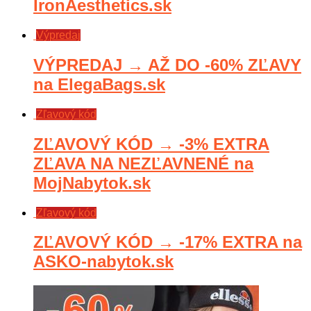
IronAesthetics.sk
Výpredaj
VÝPREDAJ → AŽ DO -60% ZĽAVY
na ElegaBags.sk
Zľavový kód
ZĽAVOVÝ KÓD → -3% EXTRA
ZĽAVA NA NEZĽAVNENÉ na
MojNabytok.sk
Zľavový kód
ZĽAVOVÝ KÓD → -17% EXTRA na
ASKO-nabytok.sk