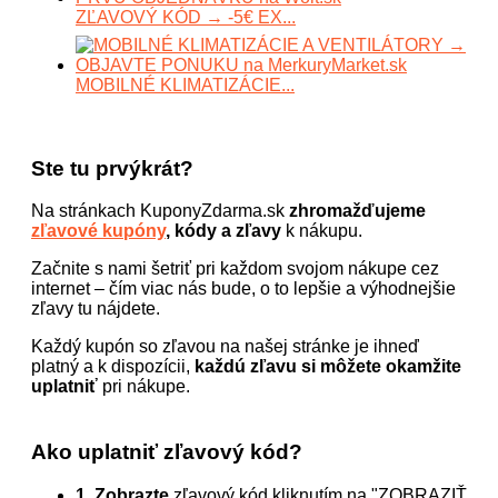
ZĽAVOVÝ KÓD → -5€ EX...
MOBILNÉ KLIMATIZÁCIE...
Ste tu prvýkrát?
Na stránkach KuponyZdarma.sk
zhromažďujeme
zľavové kupóny
, kódy a zľavy
k nákupu.
Začnite s nami šetriť pri každom svojom nákupe cez
internet – čím viac nás bude, o to lepšie a výhodnejšie
zľavy tu nájdete.
Každý kupón so zľavou na našej stránke je ihneď
platný a k dispozícii,
každú zľavu si môžete okamžite
uplatniť
pri nákupe.
Ako uplatniť zľavový kód?
1. Zobrazte
zľavový kód kliknutím na "ZOBRAZIŤ