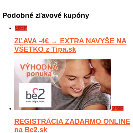
Podobné zľavové kupóny
Akcia
ZĽAVA -4€ → EXTRA NAVYŠE NA
VŠETKO z Tipa.sk
Akcia
REGISTRÁCIA ZADARMO ONLINE
na Be2.sk