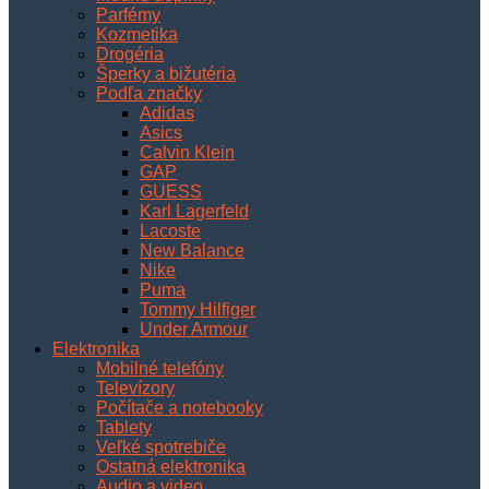
Parfémy
Kozmetika
Drogéria
Šperky a bižutéria
Podľa značky
Adidas
Asics
Calvin Klein
GAP
GUESS
Karl Lagerfeld
Lacoste
New Balance
Nike
Puma
Tommy Hilfiger
Under Armour
Elektronika
Mobilné telefóny
Televízory
Počítače a notebooky
Tablety
Veľké spotrebiče
Ostatná elektronika
Audio a video