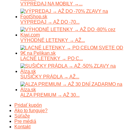
VÝPREDAJ NA MOBILY →...
VÝPREDAJ → AŽ DO -70...
VÝHODNÉ LETENKY → AŽ...
LACNÉ LETENKY → PO C...
SUŠIČKY PRÁDLA → AŽ...
ALZA PREMIUM → AŽ 30...
Pridať kupón
Ako to funguje?
Súťaže
Pre médiá
Kontakt