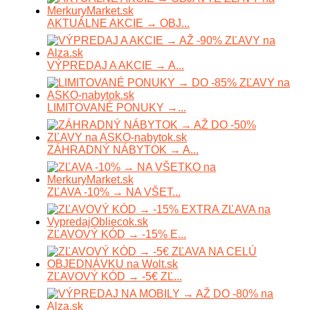
AKTUÁLNE AKCIE → OBJ...
VÝPREDAJ A AKCIE → A...
LIMITOVANÉ PONUKY →...
ZÁHRADNÝ NÁBYTOK → A...
ZĽAVA -10% → NA VŠET...
ZĽAVOVÝ KÓD → -15% E...
ZĽAVOVÝ KÓD → -5€ ZĽ...