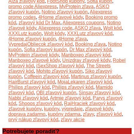
Alza zľavový kód
,
FootShop kupóny
,
Sofia kupón
,
promo code Aliexpress
,
MyProtein zľava
,
ASKO
zľavový kupón
,
Notino zľavový kupón
,
Aliexpress
promo codes
,
4Home zľavové kódy
,
Booking promo
kód
,
zľavový kód Dr Max
,
Aliexpress coupons
,
Notino
zľavové kódy
,
Aliexpress code
,
ASKO zľava
,
Wolt kód
,
XXXLutz kupón
,
Wolt kódy
,
XXXLutz zľavový kód
,
4Home zľavový kupón
,
4Home zľava
,
VypredajObliecok zľavový kód
,
Booking zľava
,
Notino
kupón
,
Sofia zľavový kupón
,
Dr Max zľavový kód
,
MyProtein zľavové kódy
,
Manboxeo zľavový kód
,
Manboxeo zľavové kódy
,
Unizdrav zľavové kódy
,
Robel
zľavový kód
,
iSexShop zľavový kód
,
The Streets
zľavový kód
,
Mohito zľavový kupón
,
Siko zľavový
kupón
,
Coffeein zľavový kód
,
Martinus zľavový kupón
,
HairBurst zľavový kód
,
MojaLekaren zľavový kód
,
Philips zľavový kód
,
Philips zľavový kód
,
Mamido
zľavový kód
,
OBI zľavový kupón
,
Sinsay zľavový kód
,
Nabbi zľavový kód
,
Artmie zľavový kód
,
Parys zľavový
kód
,
Shooos zľavový kód
,
RajHraciek zľavový kód
,
zľavové kupóny
,
kupóny
,
výpredaje
,
zľavové kódy
,
doprava zadarmo
,
kupóny zdarma
,
zľavy
,
zľavový kód
,
prvý nákup zľavový kód
,
zľavy akcie
Potrebujete poradiť?