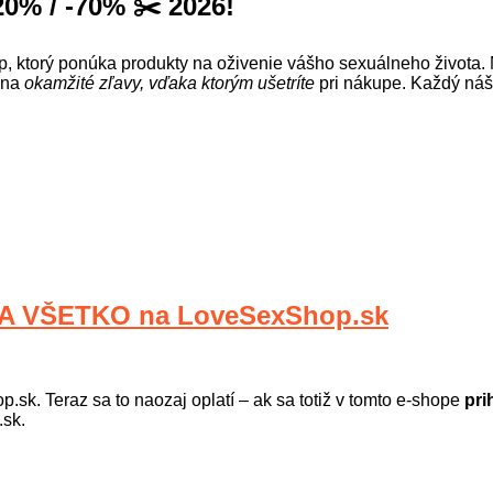
 / -70% ✂️ 2026!
 ktorý ponúka produkty na oživenie vášho sexuálneho života.
 na
okamžité zľavy, vďaka ktorým ušetríte
pri nákupe. Každý náš 
átky a všetky vzrušujúce chvíle s partnerom alebo aj bez neho
hru, sady a ďalšie. Rovnako tak tu nájdete aj samostatnú kateg
u a množstvo ďalšieho. Pri nákupoch online nezabudnite ani na 
A VŠETKO na LoveSexShop.sk
.sk. Teraz sa to naozaj oplatí – ak sa totiž v tomto e-shope
pri
.sk.