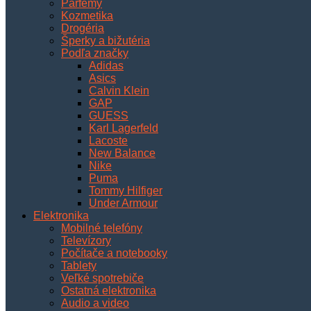
Parfémy
Kozmetika
Drogéria
Šperky a bižutéria
Podľa značky
Adidas
Asics
Calvin Klein
GAP
GUESS
Karl Lagerfeld
Lacoste
New Balance
Nike
Puma
Tommy Hilfiger
Under Armour
Elektronika
Mobilné telefóny
Televízory
Počítače a notebooky
Tablety
Veľké spotrebiče
Ostatná elektronika
Audio a video