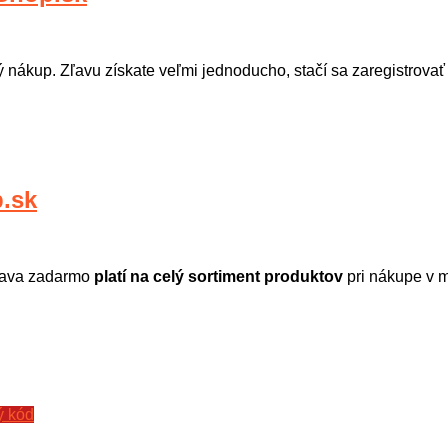
vý nákup. Zľavu získate veľmi jednoducho, stačí sa zaregistrova
.sk
prava zadarmo
platí na celý sortiment produktov
pri nákupe v m
ý kód