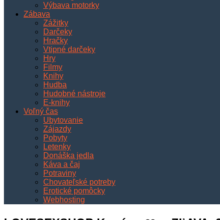
Výbava motorky
Zábava
Zážitky
Darčeky
Hračky
Vtipné darčeky
Hry
Filmy
Knihy
Hudba
Hudobné nástroje
E-knihy
Voľný čas
Ubytovanie
Zájazdy
Pobyty
Letenky
Donáška jedla
Káva a čaj
Potraviny
Chovateľské potreby
Erotické pomôcky
Webhosting