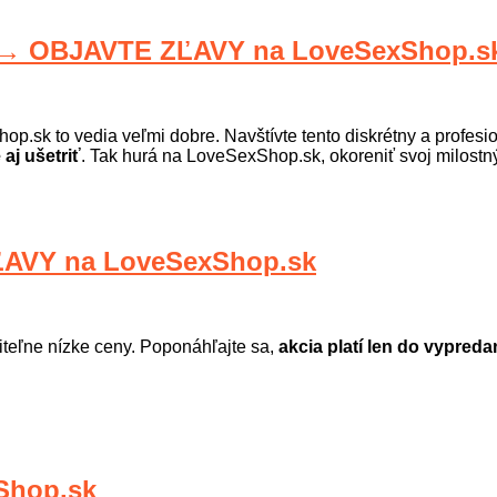
→ OBJAVTE ZĽAVY na LoveSexShop.s
op.sk to vedia veľmi dobre. Navštívte tento diskrétny a profesi
aj ušetriť
. Tak hurá na LoveSexShop.sk, okoreniť svoj milostný
AVY na LoveSexShop.sk
teľne nízke ceny. Poponáhľajte sa,
akcia platí len do vypred
Shop.sk