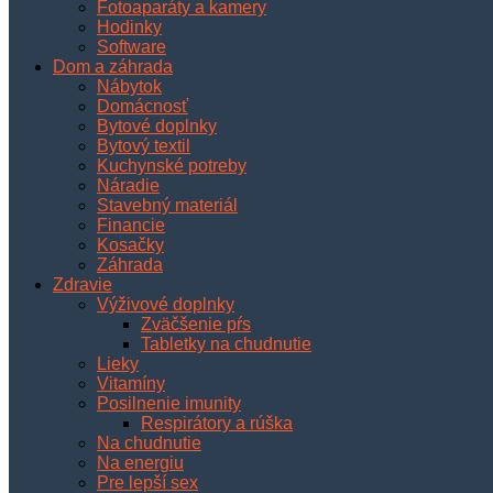
Fotoaparáty a kamery
Hodinky
Software
Dom a záhrada
Nábytok
Domácnosť
Bytové doplnky
Bytový textil
Kuchynské potreby
Náradie
Stavebný materiál
Financie
Kosačky
Záhrada
Zdravie
Výživové doplnky
Zväčšenie pŕs
Tabletky na chudnutie
Lieky
Vitamíny
Posilnenie imunity
Respirátory a rúška
Na chudnutie
Na energiu
Pre lepší sex