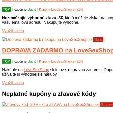
TOP
| Kupón je
platný
|
Kupóny LoveSexShop.sk (14)
Nezmeškajte výhodnú zľavu -3€
, ktorú môžete získať na pr
vašu emailovú adresu. Nakupujte výhodne.
Využiť akciu
Akcia
DOPRAVA ZADARMO na LoveSexShop
TOP
| Kupón je
platný
|
Kupóny LoveSexShop.sk (14)
Nakúpte na
LoveSexShop
.sk teraz s dopravou zadarmo. Do
užívajte si výhodnejšie nákupy.
Využiť akciu
Neplatné kupóny a zľavové kódy
Zľavov