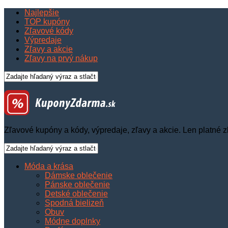
Najlepšie
TOP kupóny
Zľavové kódy
Výpredaje
Zľavy a akcie
Zľavy na prvý nákup
Zľavové kupóny a kódy, výpredaje, zľavy a akcie. Len platné z
Móda a krása
Dámske oblečenie
Pánske oblečenie
Detské oblečenie
Spodná bielizeň
Obuv
Módne doplnky