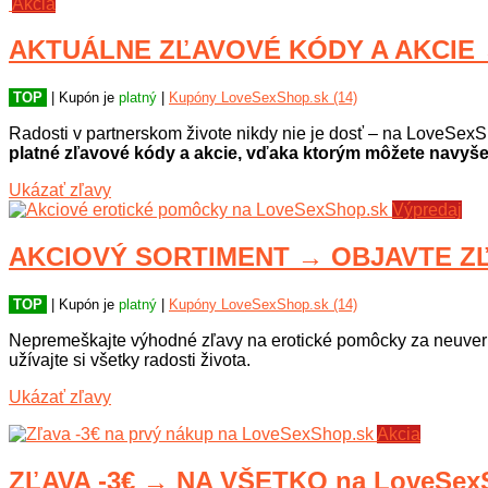
Akcia
AKTUÁLNE ZĽAVOVÉ KÓDY A AKCIE 
TOP
| Kupón je
platný
|
Kupóny LoveSexShop.sk (14)
Radosti v partnerskom živote nikdy nie je dosť – na LoveSexSh
platné zľavové kódy a akcie, vďaka ktorým môžete navyše 
Ukázať zľavy
Výpredaj
AKCIOVÝ SORTIMENT → OBJAVTE ZĽ
TOP
| Kupón je
platný
|
Kupóny LoveSexShop.sk (14)
Nepremeškajte výhodné zľavy na erotické pomôcky za neuveri
užívajte si všetky radosti života.
Ukázať zľavy
Akcia
ZĽAVA -3€ → NA VŠETKO na LoveSex