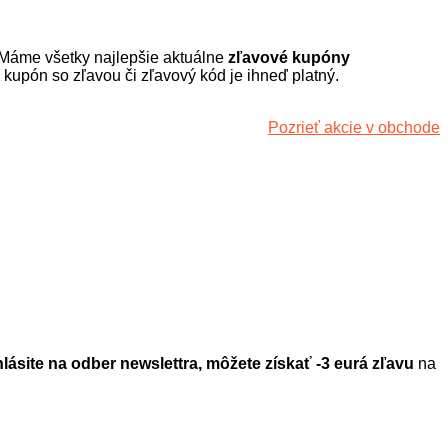
 Máme všetky najlepšie aktuálne
zľavové kupóny
kupón so zľavou či zľavový kód je ihneď platný.
Pozrieť akcie v obchode
. Objavte široký sortiment erotických pomôcok pre ženy, rôzne
óriu erotických pomôcok pre mužov, dámsku spodnú erotickú
naše kupóny, s ktorými môžete ušetriť pri každom nákupe.
hlásite na odber newslettra, môžete získať -3 eurá zľavu
na