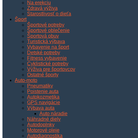
Na erekciu
Zdravá výživa
Starostlivosť o dieťa
Šport
Športové potreby
Športové oblečenie
Športová obuv
Turistická výbava
Vybavenie na šport
Detské potreby
Fitness vybavenie
Cyklistické potreby
Výživa pre športovcov
Ostatné športy
Auto-moto
Pneumatiky
Poistenie auta
Autokozmetika
GPS navigácie
Výbava auta
Auto náradie
Náhradné diely
Autodoplnky
Motorové oleje
Autodiagnostika