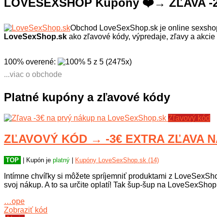
LOVESEXSHOP Kupóny ❤️→ ZĽAVA -20%
Obchod LoveSexShop.sk je online sexshop,
LoveSexShop.sk
ako zľavové kódy, výpredaje, zľavy a akcie
100% overené
:
5
z
5
(
2475
x
)
...viac o obchode
Eshop LoveSexShop.sk ponúka bohatý sortiment pre erotické hr
vibrátory, vibračné hračky, kolíky, guličky, pomôcky na predo
Platné kupóny a zľavové kódy
bielizeň, pánsku spodnú erotickú bielizeň, erotickú kozmetik
Zľavový kód
ZĽAVOVÝ KÓD → -3€ EXTRA ZĽAVA N
TOP
| Kupón je
platný
|
Kupóny LoveSexShop.sk (14)
Intímne chvíľky si môžete spríjemniť produktami z LoveSexShop
svoj nákup. A to sa určite oplatí! Tak šup-šup na LoveSexShop
…ope
Zobraziť kód