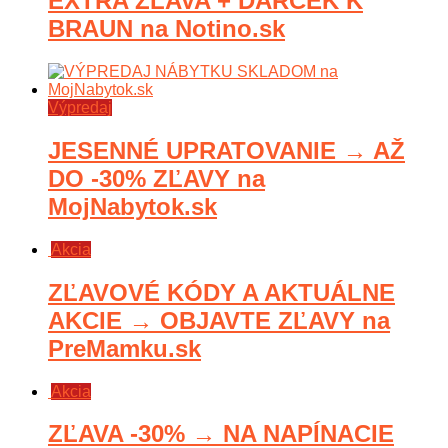
EXTRA ZĽAVA + DARČEK K
BRAUN na Notino.sk
Výpredaj
JESENNÉ UPRATOVANIE → AŽ
DO -30% ZĽAVY na
MojNabytok.sk
Akcia
ZĽAVOVÉ KÓDY A AKTUÁLNE
AKCIE → OBJAVTE ZĽAVY na
PreMamku.sk
Akcia
ZĽAVA -30% → NA NAPÍNACIE