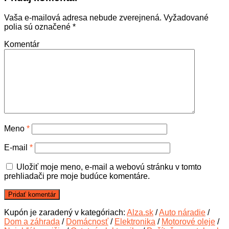
Vaša e-mailová adresa nebude zverejnená.
Vyžadované
polia sú označené
*
Komentár
Meno
*
E-mail
*
Uložiť moje meno, e-mail a webovú stránku v tomto
prehliadači pre moje budúce komentáre.
Kupón je zaradený v kategóriach:
Alza.sk
/
Auto náradie
/
Dom a záhrada
/
Domácnosť
/
Elektronika
/
Motorové oleje
/