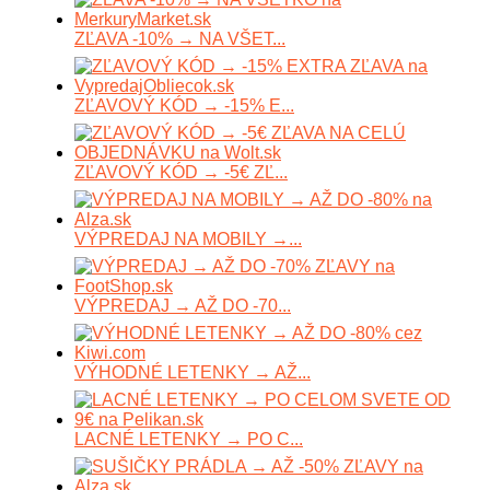
ZĽAVA -10% → NA VŠET...
ZĽAVOVÝ KÓD → -15% E...
ZĽAVOVÝ KÓD → -5€ ZĽ...
VÝPREDAJ NA MOBILY →...
VÝPREDAJ → AŽ DO -70...
VÝHODNÉ LETENKY → AŽ...
LACNÉ LETENKY → PO C...