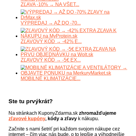
ZĽAVA -10% → NA VŠET...
VÝPREDAJ → AŽ DO -70...
ZĽAVOVÝ KÓD → -42% E...
ZĽAVOVÝ KÓD → -5€ EX...
MOBILNÉ KLIMATIZÁCIE...
Ste tu prvýkrát?
Na stránkach KuponyZdarma.sk
zhromažďujeme
zľavové kupóny
, kódy a zľavy
k nákupu.
Začnite s nami šetriť pri každom svojom nákupe cez
internet – čím viac nás bude, o to lepšie a výhodnejšie