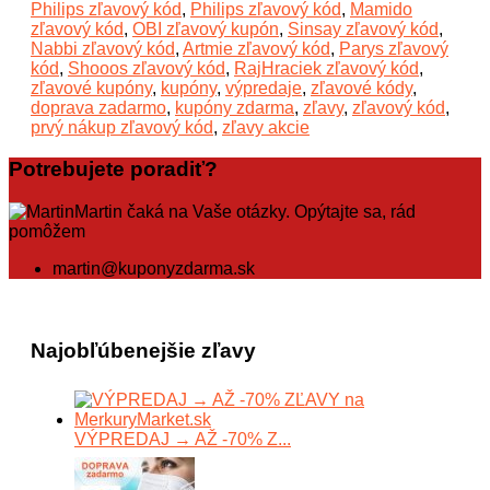
Philips zľavový kód
,
Philips zľavový kód
,
Mamido
zľavový kód
,
OBI zľavový kupón
,
Sinsay zľavový kód
,
Nabbi zľavový kód
,
Artmie zľavový kód
,
Parys zľavový
kód
,
Shooos zľavový kód
,
RajHraciek zľavový kód
,
zľavové kupóny
,
kupóny
,
výpredaje
,
zľavové kódy
,
doprava zadarmo
,
kupóny zdarma
,
zľavy
,
zľavový kód
,
prvý nákup zľavový kód
,
zľavy akcie
Potrebujete poradiť?
Martin čaká na Vaše otázky. Opýtajte sa, rád
pomôžem
martin@kuponyzdarma.sk
Najobľúbenejšie zľavy
VÝPREDAJ → AŽ -70% Z...