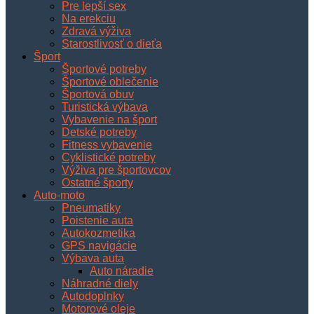
Pre lepší sex
Na erekciu
Zdravá výživa
Starostlivosť o dieťa
Šport
Športové potreby
Športové oblečenie
Športová obuv
Turistická výbava
Vybavenie na šport
Detské potreby
Fitness vybavenie
Cyklistické potreby
Výživa pre športovcov
Ostatné športy
Auto-moto
Pneumatiky
Poistenie auta
Autokozmetika
GPS navigácie
Výbava auta
Auto náradie
Náhradné diely
Autodoplnky
Motorové oleje