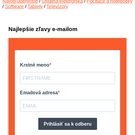
Najobľúbenejšie
/
Ostatná elektronika
/
Počítače a notebooky
/
Software
/
Tablety
/
Televízory
Najlepšie zľavy e-mailom