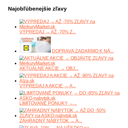
Najobľúbenejšie zľavy
VÝPREDAJ → AŽ -70% Z...
DOPRAVA ZADARMO K NÁ...
AKTUÁLNE AKCIE → OBJ...
VÝPREDAJ A AKCIE → A...
LIMITOVANÉ PONUKY →...
ZÁHRADNÝ NÁBYTOK → A...