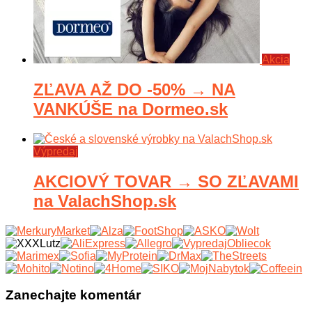
Akcia
ZĽAVA AŽ DO -50% → NA
VANKÚŠE na Dormeo.sk
Výpredaj
AKCIOVÝ TOVAR → SO ZĽAVAMI
na ValachShop.sk
Zanechajte komentár