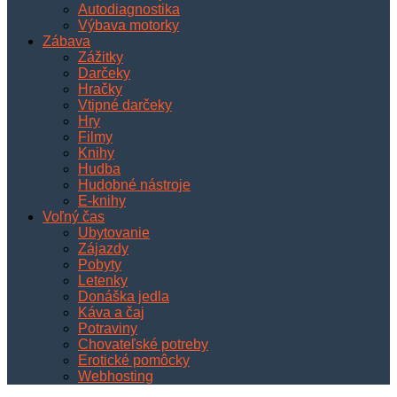
Autodiagnostika
Výbava motorky
Zábava
Zážitky
Darčeky
Hračky
Vtipné darčeky
Hry
Filmy
Knihy
Hudba
Hudobné nástroje
E-knihy
Voľný čas
Ubytovanie
Zájazdy
Pobyty
Letenky
Donáška jedla
Káva a čaj
Potraviny
Chovateľské potreby
Erotické pomôcky
Webhosting