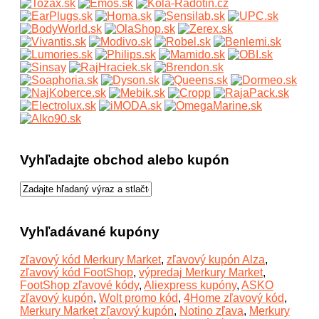
Vyhľadajte obchod alebo kupón
Vyhľadávané kupóny
zľavový kód Merkury Market
,
zľavový kupón Alza
,
zľavový kód FootShop
,
výpredaj Merkury Market
,
FootShop zľavové kódy
,
Aliexpress kupóny
,
ASKO
zľavový kupón
,
Wolt promo kód
,
4Home zľavový kód
,
Merkury Market zľavový kupón
,
Notino zľava
,
Merkury