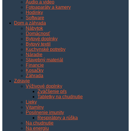
Audio a video
Fotoaparáty a kamery
Hodinky
Software
Dom a záhrada
Nábytok
Domácnosť
Bytové doplnky
Bytový textil
Kuchynské potreby
Náradie
Stavebný materiál
Financie
Kosačky
Záhrada
Zdravie
Výživové doplnky
Zväčšenie pŕs
Tabletky na chudnutie
Lieky
Vitamíny
Posilnenie imunity
Respirátory a rúška
Na chudnutie
Na energiu