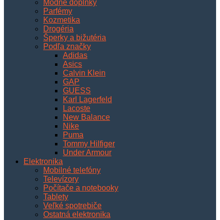
Módne doplnky
Parfémy
Kozmetika
Drogéria
Šperky a bižutéria
Podľa značky
Adidas
Asics
Calvin Klein
GAP
GUESS
Karl Lagerfeld
Lacoste
New Balance
Nike
Puma
Tommy Hilfiger
Under Armour
Elektronika
Mobilné telefóny
Televízory
Počítače a notebooky
Tablety
Veľké spotrebiče
Ostatná elektronika