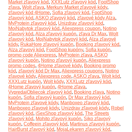
Market zľavový kód
,
XXXLutz zľavový kód
,
FootShop
zľava
,
Wolt zľava
,
Merkury Market zľavové kódy
,
zľavový kód 4Home
,
Sofia zľavový kód
,
FootShop
zľavový kód
,
ASKO zľavový kód
,
zľavové kódy Alza
,
MyProtein zľavový kód
,
Unizdrav zľavový kód
,
MojNabytok zľavový kód
,
Aliexpress coupon
,
Notino
zľavový kód
,
Alza zľavový kupón
,
zľava Dr Max
,
Wolt
zľavový kód
,
MojNabytok zľavový kód
,
Alza zľavové
kódy
,
RukaHore zľavový kupón
,
Booking zľavový kód
,
Alza zľavový kód
,
FootShop kupóny
,
Sofia kupón
,
promo code Aliexpress
,
MyProtein zľava
,
ASKO
zľavový kupón
,
Notino zľavový kupón
,
Aliexpress
promo codes
,
4Home zľavové kódy
,
Booking promo
kód
,
zľavový kód Dr Max
,
Aliexpress coupons
,
Notino
zľavové kódy
,
Aliexpress code
,
ASKO zľava
,
Wolt kód
,
XXXLutz kupón
,
Wolt kódy
,
XXXLutz zľavový kód
,
4Home zľavový kupón
,
4Home zľava
,
VypredajObliecok zľavový kód
,
Booking zľava
,
Notino
kupón
,
Sofia zľavový kupón
,
Dr Max zľavový kód
,
MyProtein zľavové kódy
,
Manboxeo zľavový kód
,
Manboxeo zľavové kódy
,
Unizdrav zľavové kódy
,
Robel
zľavový kód
,
iSexShop zľavový kód
,
The Streets
zľavový kód
,
Mohito zľavový kupón
,
Siko zľavový
kupón
,
Coffeein zľavový kód
,
Martinus zľavový kupón
,
HairBurst zľavový kód
,
MojaLekaren zľavový kód
,