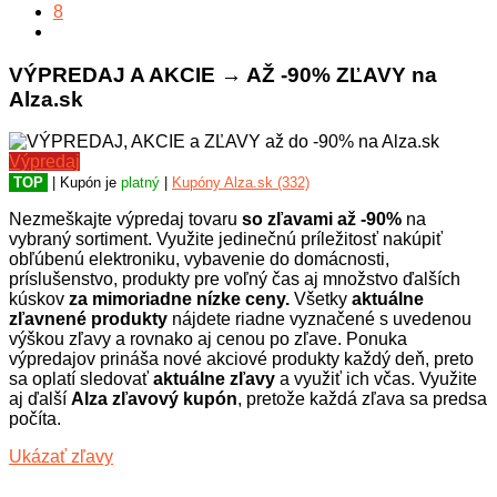
8
VÝPREDAJ A AKCIE → AŽ -90% ZĽAVY na
Alza.sk
Výpredaj
TOP
| Kupón je
platný
|
Kupóny Alza.sk (332)
Nezmeškajte výpredaj tovaru
so zľavami až -90%
na
vybraný sortiment. Využite jedinečnú príležitosť nakúpiť
obľúbenú elektroniku, vybavenie do domácnosti,
príslušenstvo, produkty pre voľný čas aj množstvo ďalších
kúskov
za mimoriadne nízke ceny.
Všetky
aktuálne
zľavnené produkty
nájdete riadne vyznačené s uvedenou
výškou zľavy a rovnako aj cenou po zľave. Ponuka
výpredajov prináša nové akciové produkty každý deň, preto
sa oplatí sledovať
aktuálne zľavy
a využiť ich včas. Využite
aj ďalší
Alza zľavový kupón
, pretože každá zľava sa predsa
počíta.
Ukázať zľavy