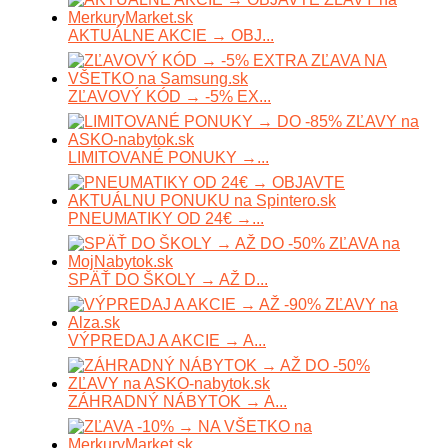
AKTUÁLNE AKCIE → OBJ...
ZĽAVOVÝ KÓD → -5% EX...
LIMITOVANÉ PONUKY →...
PNEUMATIKY OD 24€ →...
SPÄŤ DO ŠKOLY → AŽ D...
VÝPREDAJ A AKCIE → A...
ZÁHRADNÝ NÁBYTOK → A...