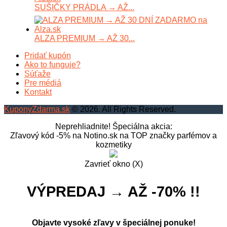
SUŠIČKY PRÁDLA → AŽ...
ALZA PREMIUM → AŽ 30...
Pridať kupón
Ako to funguje?
Súťaže
Pre médiá
Kontakt
KuponyZdarma.sk
© 2026. All Rights Reserved.
Neprehliadnite! Špeciálna akcia:
Zľavový kód -5% na Notino.sk na TOP značky parfémov a
kozmetiky
Zavrieť okno (X)
VÝPREDAJ → AŽ -70% !!
Objavte vysoké zľavy v špeciálnej ponuke!