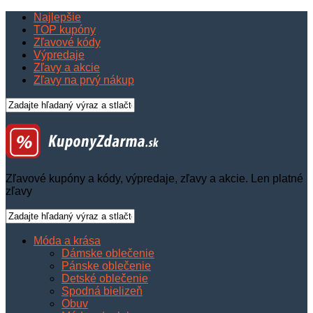
Najlepšie
TOP kupóny
Zľavové kódy
Výpredaje
Zľavy a akcie
Zľavy na prvý nákup
Zľavové kupóny a kódy, výpredaje, zľavy a akcie. Len platné
zľavy
Móda a krása
Dámske oblečenie
Pánske oblečenie
Detské oblečenie
Spodná bielizeň
Obuv