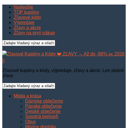
Najlepšie
TOP kupóny
Zľavové kódy
Výpredaje
Zľavy a akcie
Zľavy na prvý nákup
Zľavové kupóny a kódy, výpredaje, zľavy a akcie. Len platné
zľavy
Móda a krása
Dámske oblečenie
Pánske oblečenie
Detské oblečenie
Spodná bielizeň
Obuv
Módne doplnky