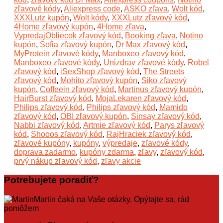
zľavové kódy
,
Aliexpress code
,
ASKO zľava
,
Wolt kód
,
XXXLutz kupón
,
Wolt kódy
,
XXXLutz zľavový kód
,
4Home zľavový kupón
,
4Home zľava
,
VypredajObliecok zľavový kód
,
Booking zľava
,
Notino
kupón
,
Sofia zľavový kupón
,
Dr Max zľavový kód
,
MyProtein zľavové kódy
,
Manboxeo zľavový kód
,
Manboxeo zľavové kódy
,
Unizdrav zľavové kódy
,
Robel
zľavový kód
,
iSexShop zľavový kód
,
The Streets
zľavový kód
,
Mohito zľavový kupón
,
Siko zľavový
kupón
,
Coffeein zľavový kód
,
Martinus zľavový kupón
,
HairBurst zľavový kód
,
MojaLekaren zľavový kód
,
Philips zľavový kód
,
Philips zľavový kód
,
Mamido
zľavový kód
,
OBI zľavový kupón
,
Sinsay zľavový kód
,
Nabbi zľavový kód
,
Artmie zľavový kód
,
Parys zľavový
kód
,
Shooos zľavový kód
,
RajHraciek zľavový kód
,
zľavové kupóny
,
kupóny
,
výpredaje
,
zľavové kódy
,
doprava zadarmo
,
kupóny zdarma
,
zľavy
,
zľavový kód
,
prvý nákup zľavový kód
,
zľavy akcie
Potrebujete poradiť?
Martin čaká na Vaše otázky. Opýtajte sa, rád
pomôžem