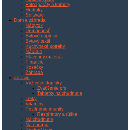
Fotoaparáty a kamery
Hodinky
Software
Dom a záhrada
Nábytok
Domácnosť
Bytové doplnky
Bytový textil
Kuchynské potreby
Náradie
Stavebný materiál
Financie
Kosačky
Záhrada
Zdravie
Výživové doplnky
Zväčšenie pŕs
Tabletky na chudnutie
Lieky
Vitamíny
Posilnenie imunity
Respirátory a rúška
Na chudnutie
Na energiu
Pre lepší sex