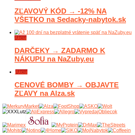
ZĽAVOVÝ KÓD → -12% NA
VŠETKO na Sedacky-nabytok.sk
Akcia
DARČEKY → ZADARMO K
NÁKUPU na NaZuby.eu
Akcia
CENOVÉ BOMBY → OBJAVTE
ZĽAVY na Alza.sk