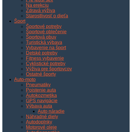
Na erekciu
Zdravá výživa
Starostlivosť o dieťa
Šport
Športové potreby
Športové oblečenie
Športová obuv
Turistická výbava
Vybavenie na šport
Detské potreby
Fitness vybavenie
Cyklistické potreby
Výživa pre športovcov
Ostatné športy
Auto-moto
Pneumatiky
Poistenie auta
Autokozmetika
GPS navigácie
Výbava auta
Auto náradie
Náhradné diely
Autodoplnky
Motorové oleje