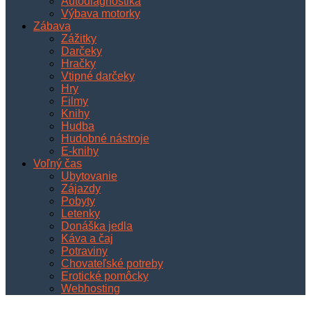
Autodiagnostika
Výbava motorky
Zábava
Zážitky
Darčeky
Hračky
Vtipné darčeky
Hry
Filmy
Knihy
Hudba
Hudobné nástroje
E-knihy
Voľný čas
Ubytovanie
Zájazdy
Pobyty
Letenky
Donáška jedla
Káva a čaj
Potraviny
Chovateľské potreby
Erotické pomôcky
Webhosting