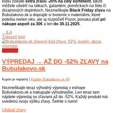
kódu získate
extra zľavu -20% na celý sortiment
, takže
môžete ušetriť na látkach, galantérii, pomôckach na šitie či
dizajnových doplnkoch. Nezmeškajte
Black Friday zľavu
na
Bubulakovo.sk a doprajte si tvorenie s materiálmi, ktoré
potešia nielen oko, ale aj rozpočet! Pozor, ponuka platí
pri
nákupe aspoň za 30€
a len
do 30.11.2025
.
…ILA
Zobraziť kód
Výpredaj
VÝPREDAJ → AŽ DO -52% ZĽAVY na
Bubulakovo.sk
Kupón je neplatný |
Kupóny Bubulakovo.sk (6)
Nezmeškajte teraz výhodný výpredaj v eshope
Bubulakovo.sk a nakupujte výhodnejšie. Len teraz tam
nájdete výpredaj so zľavami až do -52%. Každý produkt má
uvedenú svoju výšku zľavy. Šetrite s nami!
Ukázať zľavy