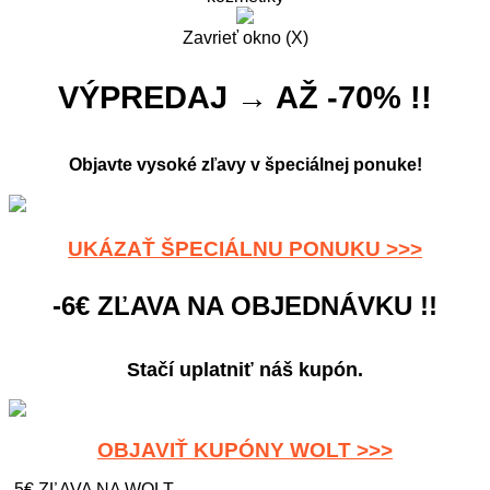
Zavrieť okno (X)
VÝPREDAJ → AŽ -70% !!
Objavte vysoké zľavy v špeciálnej ponuke!
UKÁZAŤ ŠPECIÁLNU PONUKU >>>
-6€ ZĽAVA NA OBJEDNÁVKU !!
Stačí uplatniť náš kupón.
OBJAVIŤ KUPÓNY WOLT >>>
-5€ ZĽAVA NA WOLT