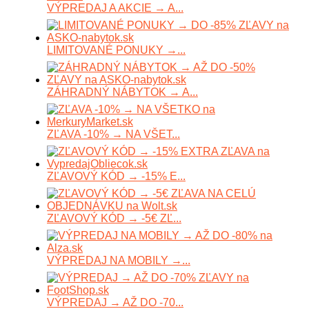
VÝPREDAJ A AKCIE → A...
LIMITOVANÉ PONUKY →...
ZÁHRADNÝ NÁBYTOK → A...
ZĽAVA -10% → NA VŠET...
ZĽAVOVÝ KÓD → -15% E...
ZĽAVOVÝ KÓD → -5€ ZĽ...
VÝPREDAJ NA MOBILY →...
VÝPREDAJ → AŽ DO -70...