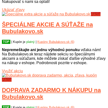
Nakupovať s nami sa oplatí!
Ukázať zľavy
Akcia
ŠPECIÁLNE AKCIE A SÚŤAŽE na
Bubulakovo.sk
TOP
| Kupón je
platný
|
Kupóny Bubulakovo.sk (6)
Nepremeškajte ani jednu výhodnú ponuku
vďaka nám!
Na Bubulakovo.sk teraz nájdete sekciu so špeciálnymi
akciami a súťažami, kde môžete získať ďalšie výhodné zľavy
na nákup v eshope. Podrobnosti pozrite v eshope.
Využiť akciu
Akcia
DOPRAVA ZADARMO K NÁKUPU na
Bubulakovo.sk
TOP
| Kupón je
platný
|
Kupóny Bubulakovo.sk (6)