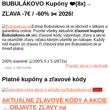
BUBULÁKOVO Kupóny ❤️(8x)→
ZĽAVA -7€ / -60% ✂️ 2026!
Eshop Bubulakovo.sk je obchod s látkami a
galantéria online. Pozrite všetky aktuálne
zľavové kupóny
Bubulakovo.sk
ako zľavové kódy, výpredaje, zľavy a akcie
na okamžité zľavy, vďaka ktorým ušetríte pri nákupe. Každý
náš kupón so zľavou či zľavový kód pre Bubulakovo.sk je
ihneď platný.
100% overené
:
5
z
5
(
2672
x
)
Pozrieť akcie v obchode
...viac o obchode
Bubulakovo.sk je online obchod s
látkami, stuhami, galantériou a
Platné kupóny a zľavové kódy
všetkým potrebným pre vaše
tvorenie. V eshope sú bavlnené
látky, fleece, flitre, dekoračné látky,
Akcia
kojenecký plyš a ďalší sortiment.
Tovar na sklade je pripravený k
AKTUÁLNE ZĽAVOVÉ KÓDY A AKCIE
odoslaniu a v ponuke nájdete aj
americké látky, dizajnové látky,
→ OBJAVTE ZĽAVY na
najširšia ponuka úpletov a veľa