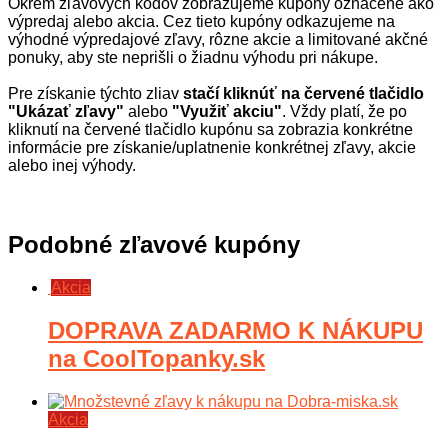
Okrem zľavových kódov zobrazujeme kupóny označené ako
výpredaj alebo akcia. Cez tieto kupóny odkazujeme na
výhodné výpredajové zľavy, rôzne akcie a limitované akčné
ponuky, aby ste neprišli o žiadnu výhodu pri nákupe.
Pre získanie týchto zliav
stačí kliknúť na červené tlačidlo
"Ukázať zľavy"
alebo
"Využiť akciu"
. Vždy platí, že po
kliknutí na červené tlačidlo kupónu sa zobrazia konkrétne
informácie pre získanie/uplatnenie konkrétnej zľavy, akcie
alebo inej výhody.
Podobné zľavové kupóny
Akcia
DOPRAVA ZADARMO K NÁKUPU
na CoolTopanky.sk
Akcia