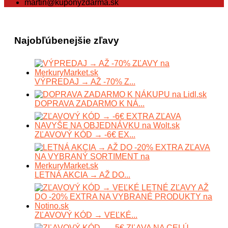
martin@kuponyzdarma.sk
Najobľúbenejšie zľavy
VÝPREDAJ → AŽ -70% Z...
DOPRAVA ZADARMO K NÁ...
ZĽAVOVÝ KÓD → -6€ EX...
LETNÁ AKCIA → AŽ DO...
ZĽAVOVÝ KÓD → VEĽKÉ...