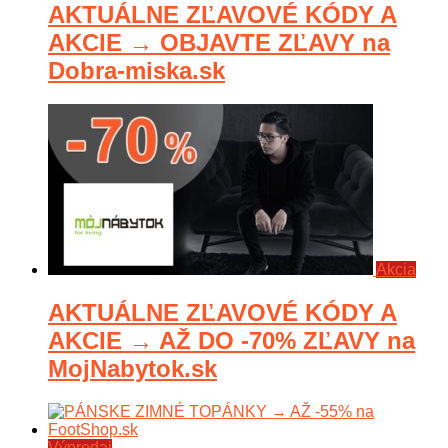
AKTUÁLNE ZĽAVOVÉ KÓDY A
AKCIE → OBJAVTE ZĽAVY na
Dobra-miska.sk
Akcia
AKTUÁLNE ZĽAVOVÉ KÓDY A
AKCIE → AŽ DO -70% ZĽAVY na
MojNabytok.sk
Výpredaj