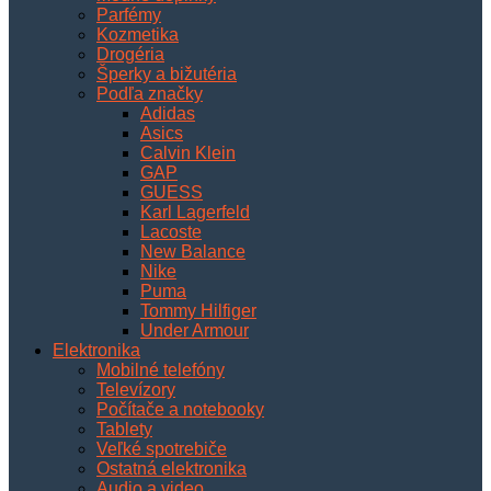
Parfémy
Kozmetika
Drogéria
Šperky a bižutéria
Podľa značky
Adidas
Asics
Calvin Klein
GAP
GUESS
Karl Lagerfeld
Lacoste
New Balance
Nike
Puma
Tommy Hilfiger
Under Armour
Elektronika
Mobilné telefóny
Televízory
Počítače a notebooky
Tablety
Veľké spotrebiče
Ostatná elektronika
Audio a video