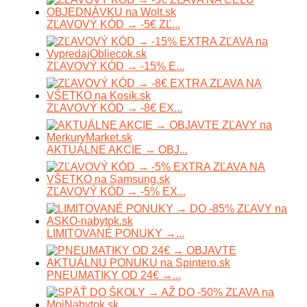
ZĽAVOVÝ KÓD → -5€ ZĽ...
ZĽAVOVÝ KÓD → -15% E...
ZĽAVOVÝ KÓD → -8€ EX...
AKTUÁLNE AKCIE → OBJ...
ZĽAVOVÝ KÓD → -5% EX...
LIMITOVANÉ PONUKY →...
PNEUMATIKY OD 24€ →...