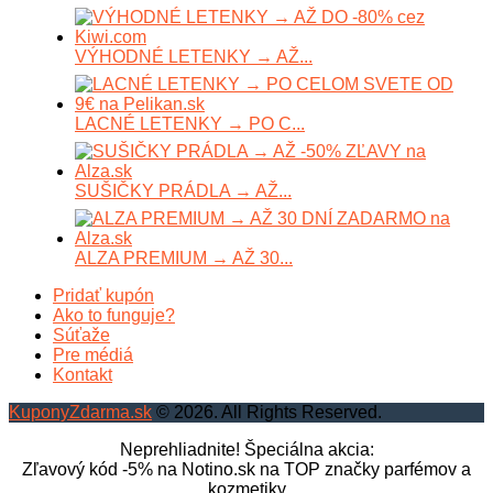
VÝHODNÉ LETENKY → AŽ...
LACNÉ LETENKY → PO C...
SUŠIČKY PRÁDLA → AŽ...
ALZA PREMIUM → AŽ 30...
Pridať kupón
Ako to funguje?
Súťaže
Pre médiá
Kontakt
KuponyZdarma.sk
© 2026. All Rights Reserved.
Neprehliadnite! Špeciálna akcia:
Zľavový kód -5% na Notino.sk na TOP značky parfémov a
kozmetiky