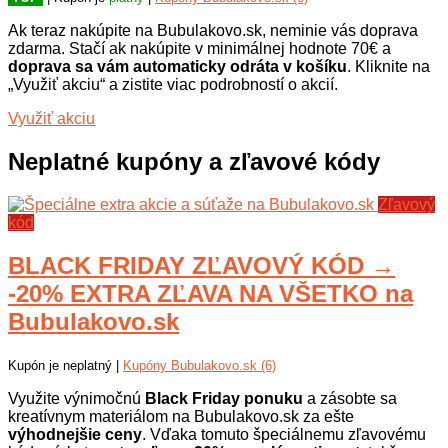
Ak teraz nakúpite na Bubulakovo.sk, neminie vás doprava
zdarma. Stačí ak nakúpite v minimálnej hodnote 70€ a
doprava sa vám automaticky odráta v košíku
. Kliknite na
„Využiť akciu“ a zistite viac podrobností o akcií.
Využiť akciu
Neplatné kupóny a zľavové kódy
Zľavový
kód
BLACK FRIDAY ZĽAVOVÝ KÓD →
-20% EXTRA ZĽAVA NA VŠETKO na
Bubulakovo.sk
Kupón je neplatný |
Kupóny Bubulakovo.sk (6)
Využite výnimočnú
Black Friday ponuku
a zásobte sa
kreatívnym materiálom na Bubulakovo.sk za ešte
výhodnejšie ceny
. Vďaka tomuto špeciálnemu zľavovému