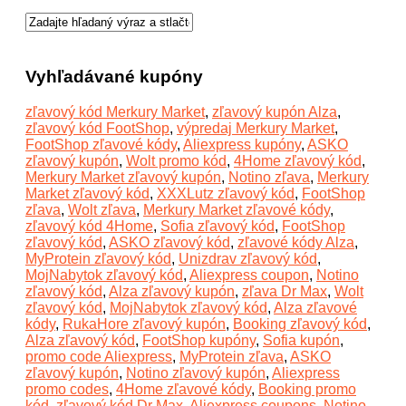
Vyhľadávané kupóny
zľavový kód Merkury Market
,
zľavový kupón Alza
,
zľavový kód FootShop
,
výpredaj Merkury Market
,
FootShop zľavové kódy
,
Aliexpress kupóny
,
ASKO
zľavový kupón
,
Wolt promo kód
,
4Home zľavový kód
,
Merkury Market zľavový kupón
,
Notino zľava
,
Merkury
Market zľavový kód
,
XXXLutz zľavový kód
,
FootShop
zľava
,
Wolt zľava
,
Merkury Market zľavové kódy
,
zľavový kód 4Home
,
Sofia zľavový kód
,
FootShop
zľavový kód
,
ASKO zľavový kód
,
zľavové kódy Alza
,
MyProtein zľavový kód
,
Unizdrav zľavový kód
,
MojNabytok zľavový kód
,
Aliexpress coupon
,
Notino
zľavový kód
,
Alza zľavový kupón
,
zľava Dr Max
,
Wolt
zľavový kód
,
MojNabytok zľavový kód
,
Alza zľavové
kódy
,
RukaHore zľavový kupón
,
Booking zľavový kód
,
Alza zľavový kód
,
FootShop kupóny
,
Sofia kupón
,
promo code Aliexpress
,
MyProtein zľava
,
ASKO
zľavový kupón
,
Notino zľavový kupón
,
Aliexpress
promo codes
,
4Home zľavové kódy
,
Booking promo
kód
,
zľavový kód Dr Max
,
Aliexpress coupons
,
Notino