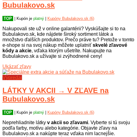
Bubulakovo.sk
ďalšieho sortimentu. Nepremeškajte
aktuálne zľavy a každý týždeň je
nová akcia k nákupu. Pozrite platné
TOP
| Kupón je
platný
|
Kupóny Bubulakovo.sk (6)
kupóny na Bubulakovo.sk a nakúpte
so zľavou!
Nakupovali ste už v online galantérii? Vyskúšajte si to na
Bubulakovo.sk, kde nájdete široký sortiment látok a
množstvo ďalších produktov. Prečo práve tu? Pretože v tomto
e-shope si na svoj nákup môžete uplatniť
skvelé zľavové
kódy a akcie
, vďaka ktorým ušetríte. Nakupujte na
Bubulakovo.sk a užívajte si zvýhodnené ceny!
Ukázať zľavy
Výpredaj
LÁTKY V AKCII → V ZĽAVE na
Bubulakovo.sk
TOP
| Kupón je
platný
|
Kupóny Bubulakovo.sk (6)
Neprehliadnite látky
v akcii so zľavami
. Vyberte si tú svoju
podľa farby, motívu alebo kategórie. Objavte zľavy na
Bubulakovo.sk a nakúpte teraz vďaka nim lacnejšie.