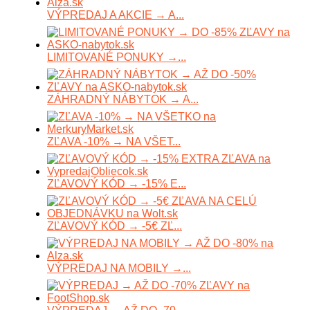
VÝPREDAJ A AKCIE → A...
LIMITOVANÉ PONUKY →...
ZÁHRADNÝ NÁBYTOK → A...
ZĽAVA -10% → NA VŠET...
ZĽAVOVÝ KÓD → -15% E...
ZĽAVOVÝ KÓD → -5€ ZĽ...
VÝPREDAJ NA MOBILY →...