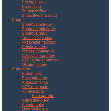
Pre lepší sex
Na erekciu
Zdravá výživa
Starostlivosť o dieťa
Šport
Športové potreby
Športové oblečenie
Športová obuv
Turistická výbava
Vybavenie na šport
Detské potreby
Fitness vybavenie
Cyklistické potreby
Výživa pre športovcov
Ostatné športy
Auto-moto
Pneumatiky
Poistenie auta
Autokozmetika
GPS navigácie
Výbava auta
Auto náradie
Náhradné diely
Autodoplnky
Motorové oleje