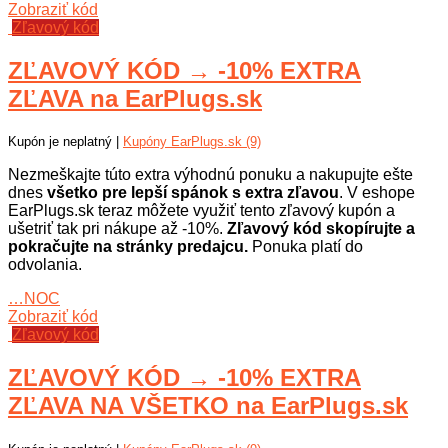
Zobraziť kód
Zľavový kód
ZĽAVOVÝ KÓD → -10% EXTRA
ZĽAVA na EarPlugs.sk
Kupón je neplatný |
Kupóny EarPlugs.sk (9)
Nezmeškajte túto extra výhodnú ponuku a nakupujte ešte
dnes
všetko pre lepší spánok s extra zľavou
. V eshope
EarPlugs.sk teraz môžete využiť tento zľavový kupón a
ušetriť tak pri nákupe až -10%.
Zľavový kód skopírujte a
pokračujte na stránky predajcu.
Ponuka platí do
odvolania.
…NOC
Zobraziť kód
Zľavový kód
ZĽAVOVÝ KÓD → -10% EXTRA
ZĽAVA NA VŠETKO na EarPlugs.sk