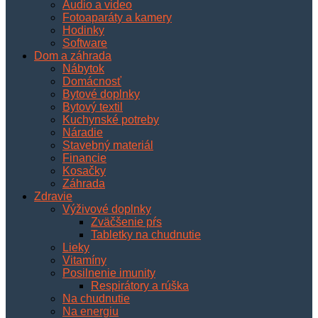
Audio a video
Fotoaparáty a kamery
Hodinky
Software
Dom a záhrada
Nábytok
Domácnosť
Bytové doplnky
Bytový textil
Kuchynské potreby
Náradie
Stavebný materiál
Financie
Kosačky
Záhrada
Zdravie
Výživové doplnky
Zväčšenie pŕs
Tabletky na chudnutie
Lieky
Vitamíny
Posilnenie imunity
Respirátory a rúška
Na chudnutie
Na energiu