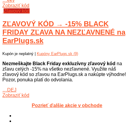
…eky
Zobraziť kód
Zľavový kód
ZĽAVOVÝ KÓD → -15% BLACK
FRIDAY ZĽAVA NA NEZĽAVNENÉ na
EarPlugs.sk
Kupón je neplatný |
Kupóny EarPlugs.sk (9)
Nezmeškajte Black Friday exkluzívny zľavový kód
na
zľavu celých -15% na všetko nezľavnené. Využite náš
zľavový kód so zľavou na EarPlugs.sk a nakúpte výhodne!
Pozor, ponuka platí do odvolania.
…DEJ
Zobraziť kód
Pozrieť ďalšie akcie v obchode