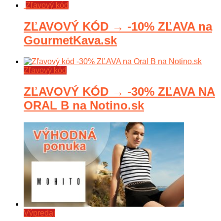
Zľavový kód
ZĽAVOVÝ KÓD → -10% ZĽAVA na
GourmetKava.sk
Zľavový kód
ZĽAVOVÝ KÓD → -30% ZĽAVA NA
ORAL B na Notino.sk
Výpredaj