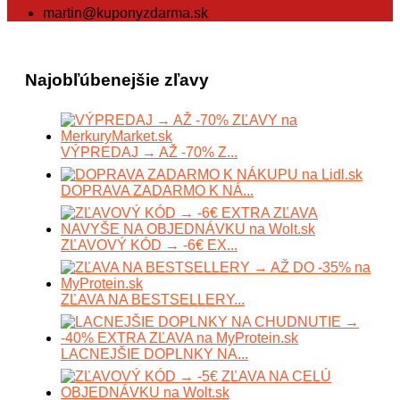
martin@kuponyzdarma.sk
Najobľúbenejšie zľavy
VÝPREDAJ → AŽ -70% Z...
DOPRAVA ZADARMO K NÁ...
ZĽAVOVÝ KÓD → -6€ EX...
ZĽAVA NA BESTSELLERY...
LACNEJŠIE DOPLNKY NA...