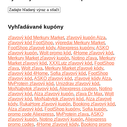
Vyhľadávané kupóny
zľavový kód Merkury Market
,
zľavový kupón Alza
,
zľavový kód FootShop
,
výpredaj Merkury Market
,
FootShop zľavové kódy
,
Aliexpress kupóny
,
ASKO
zľavový kupón
,
Wolt promo kód
,
4Home zľavový kód
,
Merkury Market zľavový kupón
,
Notino zľava
,
Merkury
Market zľavový kód
,
XXXLutz zľavový kód
,
FootShop
zľava
,
Wolt zľava
,
Merkury Market zľavové kódy
,
zľavový kód 4Home
,
Sofia zľavový kód
,
FootShop
zľavový kód
,
ASKO zľavový kód
,
zľavové kódy Alza
,
MyProtein zľavový kód
,
Unizdrav zľavový kód
,
MojNabytok zľavový kód
,
Aliexpress coupon
,
Notino
zľavový kód
,
Alza zľavový kupón
,
zľava Dr Max
,
Wolt
zľavový kód
,
MojNabytok zľavový kód
,
Alza zľavové
kódy
,
RukaHore zľavový kupón
,
Booking zľavový kód
,
Alza zľavový kód
,
FootShop kupóny
,
Sofia kupón
,
promo code Aliexpress
,
MyProtein zľava
,
ASKO
zľavový kupón
,
Notino zľavový kupón
,
Aliexpress
promo codes
,
4Home zľavové kódy
,
Booking promo