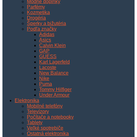
Módne doplnky
Parfémy
Kozmetika
Drogéria
Šperky a bižutéria
Podľa značky
Adidas
Asics
Calvin Klein
GAP
GUESS
Karl Lagerfeld
Lacoste
New Balance
Nike
Puma
Tommy Hilfiger
Under Armour
Elektronika
Mobilné telefóny
Televízory
Počítače a notebooky
Tablety
Veľké spotrebiče
Ostatná elektronika