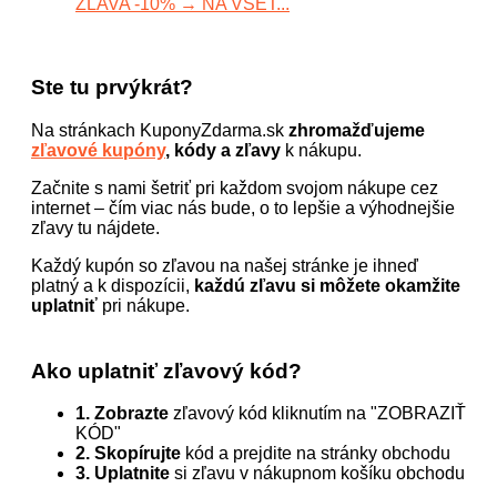
ZĽAVA -10% → NA VŠET...
Ste tu prvýkrát?
Na stránkach KuponyZdarma.sk
zhromažďujeme
zľavové kupóny
, kódy a zľavy
k nákupu.
Začnite s nami šetriť pri každom svojom nákupe cez
internet – čím viac nás bude, o to lepšie a výhodnejšie
zľavy tu nájdete.
Každý kupón so zľavou na našej stránke je ihneď
platný a k dispozícii,
každú zľavu si môžete okamžite
uplatniť
pri nákupe.
Ako uplatniť zľavový kód?
1. Zobrazte
zľavový kód kliknutím na "ZOBRAZIŤ
KÓD"
2. Skopírujte
kód a prejdite na stránky obchodu
3. Uplatnite
si zľavu v nákupnom košíku obchodu