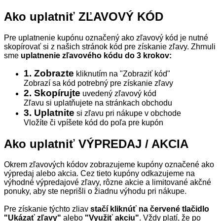
Ako uplatniť ZĽAVOVÝ KÓD
Pre uplatnenie kupónu označený ako zľavový kód je nutné
skopírovať si z našich stránok kód pre získanie zľavy. Zhrnuli
sme
uplatnenie zľavového kódu do 3 krokov:
1. Zobrazte
kliknutím na "Zobraziť kód"
Zobrazí sa kód potrebný pre získanie zľavy
2. Skopírujte
uvedený zľavový kód
Zľavu si uplatňujete na stránkach obchodu
3. Uplatnite
si zľavu pri nákupe v obchode
Vložíte či vpíšete kód do poľa pre kupón
Ako uplatniť VÝPREDAJ / AKCIA
Okrem zľavových kódov zobrazujeme kupóny označené ako
výpredaj alebo akcia. Cez tieto kupóny odkazujeme na
výhodné výpredajové zľavy, rôzne akcie a limitované akčné
ponuky, aby ste neprišli o žiadnu výhodu pri nákupe.
Pre získanie týchto zliav
stačí kliknúť na červené tlačidlo
"Ukázať zľavy"
alebo
"Využiť akciu"
. Vždy platí, že po