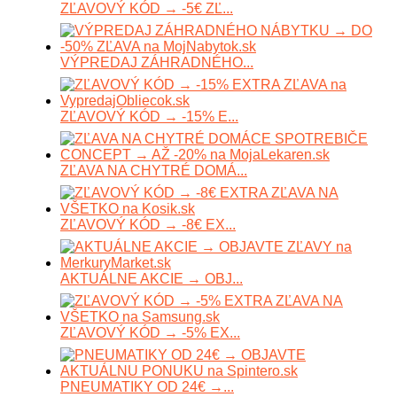
ZĽAVOVÝ KÓD → -5€ ZĽ...
VÝPREDAJ ZÁHRADNÉHO...
ZĽAVOVÝ KÓD → -15% E...
ZĽAVA NA CHYTRÉ DOMÁ...
ZĽAVOVÝ KÓD → -8€ EX...
AKTUÁLNE AKCIE → OBJ...
ZĽAVOVÝ KÓD → -5% EX...
PNEUMATIKY OD 24€ →...