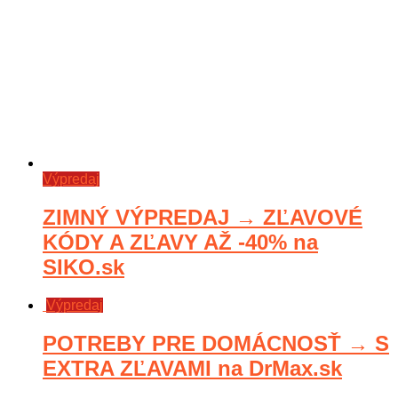
Výpredaj
ZIMNÝ VÝPREDAJ → ZĽAVOVÉ
KÓDY A ZĽAVY AŽ -40% na
SIKO.sk
Výpredaj
POTREBY PRE DOMÁCNOSŤ → S
EXTRA ZĽAVAMI na DrMax.sk