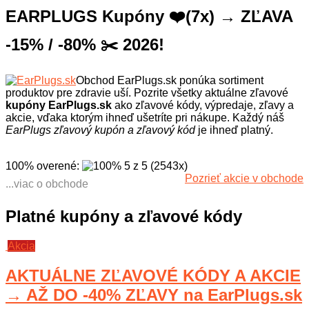
EARPLUGS Kupóny ❤️(7x) → ZĽAVA
-15% / -80% ✂️ 2026!
Obchod EarPlugs.sk ponúka sortiment
produktov pre zdravie uší. Pozrite všetky aktuálne zľavové
kupóny EarPlugs.sk
ako zľavové kódy, výpredaje, zľavy a
akcie, vďaka ktorým ihneď ušetríte pri nákupe. Každý náš
EarPlugs zľavový kupón a zľavový kód
je ihneď platný.
100% overené
:
5
z
5
(
2543
x
)
Pozrieť akcie v obchode
...viac o obchode
Už viac ako 5 rokov sa EarPlugs.sk
špecializuje na ochranu sluchu a
Platné kupóny a zľavové kódy
cestovné doplnky. Má najširšiu
ponuku štupľov do uší na trhu - od
klasických penových až po
Akcia
špeciálne štuple z titánu alebo
hliníka. Je tiež výhradným
AKTUÁLNE ZĽAVOVÉ KÓDY A AKCIE
distribútorom cestovných vankúšikov
značky Cabeau pre český a
→ AŽ DO -40% ZĽAVY na EarPlugs.sk
slovenský trh, a výrobca masiek na