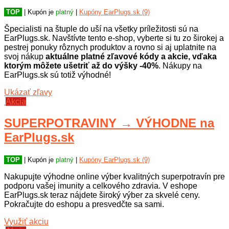
spanie Earplugs.sk. Medzi ďalšie
TOP
| Kupón je
platný
|
Kupóny EarPlugs.sk (9)
"ikony" v ponuke patrí americká
značka cestovných doplnkov z
Špecialisti na štuple do uší na všetky príležitosti sú na
Colorada Matador alebo Naturehike.
EarPlugs.sk. Navštívte tento e-shop, vyberte si tu zo širokej a
Nájdete tu aj sortiment ochranných
pestrej ponuky rôznych produktov a rovno si aj uplatnite na
pomôcok, doplnkov na cestovanie,
svoj nákup
aktuálne platné zľavové kódy a akcie, vďaka
zdravej výživy a rovnako ako aj
ktorým môžete ušetriť až do výšky -40%
. Nákupy na
produktov pre eko domácnosť.
EarPlugs.sk sú totiž výhodné!
Výhodou pri nakupovaní je určite aj
odoslanie objednávky v rovnaký
Ukázať zľavy
deň, ak si objednáte do 13:30,
Akcia
predĺžená 30-dňová garancia na
vrátenie tovaru a poštovné zdarma
SUPERPOTRAVINY → VÝHODNE na
pri objednávkach nad 50 eur. Ako
bonus ešte odporúčame použiť naše
EarPlugs.sk
zľavové kódy a kupóny, vďaka
ktorým môžete ušetriť.
TOP
| Kupón je
platný
|
Kupóny EarPlugs.sk (9)
Nakupujte výhodne online výber kvalitných superpotravín pre
podporu vašej imunity a celkového zdravia. V eshope
EarPlugs.sk teraz nájdete široký výber za skvelé ceny.
Pokračujte do eshopu a presvedčte sa sami.
Využiť akciu