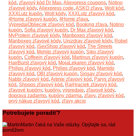
kód
,
zľavový kód Dr Max
,
Aliexpress coupons
,
Notino
zľavové kódy
,
Aliexpress code
,
ASKO zľava
,
Wolt kód
,
XXXLutz kupón
,
Wolt kódy
,
XXXLutz zľavový kód
,
4Home zľavový kupón
,
4Home zľava
,
VypredajObliecok zľavový kód
,
Booking zľava
,
Notino
kupón
,
Sofia zľavový kupón
,
Dr Max zľavový kód
,
MyProtein zľavové kódy
,
Manboxeo zľavový kód
,
Manboxeo zľavové kódy
,
Unizdrav zľavové kódy
,
Robel
zľavový kód
,
iSexShop zľavový kód
,
The Streets
zľavový kód
,
Mohito zľavový kupón
,
Siko zľavový
kupón
,
Coffeein zľavový kód
,
Martinus zľavový kupón
,
HairBurst zľavový kód
,
MojaLekaren zľavový kód
,
Philips zľavový kód
,
Philips zľavový kód
,
Mamido
zľavový kód
,
OBI zľavový kupón
,
Sinsay zľavový kód
,
Nabbi zľavový kód
,
Artmie zľavový kód
,
Parys zľavový
kód
,
Shooos zľavový kód
,
RajHraciek zľavový kód
,
zľavové kupóny
,
kupóny
,
výpredaje
,
zľavové kódy
,
doprava zadarmo
,
kupóny zdarma
,
zľavy
,
zľavový kód
,
prvý nákup zľavový kód
,
zľavy akcie
Potrebujete poradiť?
Martin čaká na Vaše otázky. Opýtajte sa, rád
pomôžem