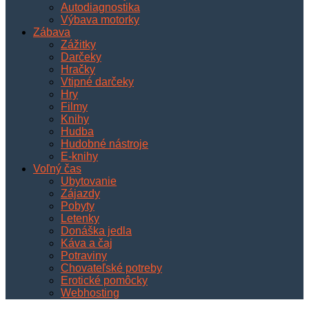
Autodiagnostika
Výbava motorky
Zábava
Zážitky
Darčeky
Hračky
Vtipné darčeky
Hry
Filmy
Knihy
Hudba
Hudobné nástroje
E-knihy
Voľný čas
Ubytovanie
Zájazdy
Pobyty
Letenky
Donáška jedla
Káva a čaj
Potraviny
Chovateľské potreby
Erotické pomôcky
Webhosting