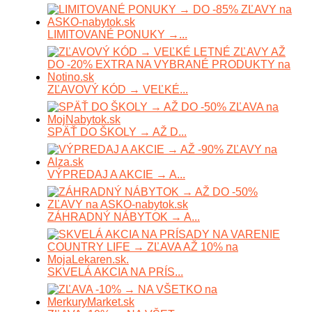
LIMITOVANÉ PONUKY →...
ZĽAVOVÝ KÓD → VEĽKÉ...
SPÄŤ DO ŠKOLY → AŽ D...
VÝPREDAJ A AKCIE → A...
ZÁHRADNÝ NÁBYTOK → A...
SKVELÁ AKCIA NA PRÍS...