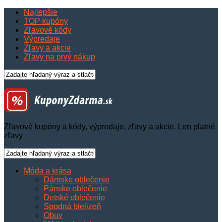
Najlepšie
TOP kupóny
Zľavové kódy
Výpredaje
Zľavy a akcie
Zľavy na prvý nákup
Zľavové kupóny a kódy, výpredaje, zľavy a akcie. Len platné
zľavy
Móda a krása
Dámske oblečenie
Pánske oblečenie
Detské oblečenie
Spodná bielizeň
Obuv