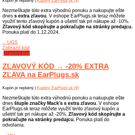
Kupón je neplatný |
Kupóny EarPlugs.sk (9)
Nezmeškajte túto extra výhodnú ponuku a nakupujte ešte
dnes
s extra zľavou
. V eshope EarPlugs.sk teraz môžete
využiť tento zľavový kupón a ušetriť tak pri nákupe až -10%.
Zľavový kód skopírujte a pokračujte na stránky predajcu.
Ponuka platí do 1.12.2024.
…UGS
Zobraziť kód
Zľavový kód
ZĽAVOVÝ KÓD → -20% EXTRA
ZĽAVA na EarPlugs.sk
Kupón je neplatný |
Kupóny EarPlugs.sk (9)
Nezmeškajte túto extra výhodnú ponuku a nakupujte ešte
dnes
štuple značky Mack’s s extra zľavou
. V eshope
EarPlugs.sk teraz môžete využiť tento zľavový kupón a
ušetriť tak pri nákupe až -20%.
Zľavový kód skopírujte a
pokračujte na stránky predajcu.
Ponuka platí do
odvolania.