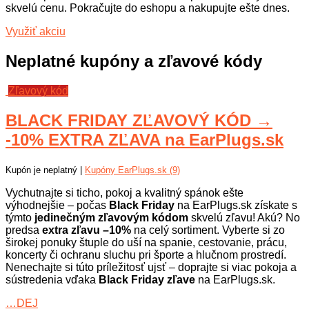
skvelú cenu. Pokračujte do eshopu a nakupujte ešte dnes.
Využiť akciu
Neplatné kupóny a zľavové kódy
Zľavový kód
BLACK FRIDAY ZĽAVOVÝ KÓD →
-10% EXTRA ZĽAVA na EarPlugs.sk
Kupón je neplatný |
Kupóny EarPlugs.sk (9)
Vychutnajte si ticho, pokoj a kvalitný spánok ešte
výhodnejšie – počas
Black Friday
na EarPlugs.sk získate s
týmto
jedinečným zľavovým kódom
skvelú zľavu! Akú? No
predsa
extra zľavu –10%
na celý sortiment. Vyberte si zo
širokej ponuky štuple do uší na spanie, cestovanie, prácu,
koncerty či ochranu sluchu pri športe a hlučnom prostredí.
Nenechajte si túto príležitosť ujsť – doprajte si viac pokoja a
sústredenia vďaka
Black Friday zľave
na EarPlugs.sk.
…DEJ