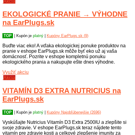
Akcia
EKOLOGICKÉ PRANIE → VÝHODNE
na EarPlugs.sk
TOP
| Kupón je
platný
|
Kupóny EarPlugs.sk (9)
Buďte viac eko! A vďaka ekologickej ponuke produktov na
pranie v eshope EarPlugs.sk môže byť eko už aj vaša
domácnosť. Pozrite v eshope kompletnú ponuku
ekologického prania a nakupujte ešte dnes výhodne.
Využiť akciu
Akcia
VITAMÍN D3 EXTRA NUTRICIUS na
EarPlugs.sk
TOP
| Kupón je
platný
|
Kupóny Najobľúbenejšie (2696)
Vyskúšajte Nutricius Vitamín D3 Extra 2500IU a zlepšite si
svoje zdravie. V eshope EarPlugs.sk teraz nájdete tento
vitamín pre zdravie kosti a celkové zlepšenie imunity za