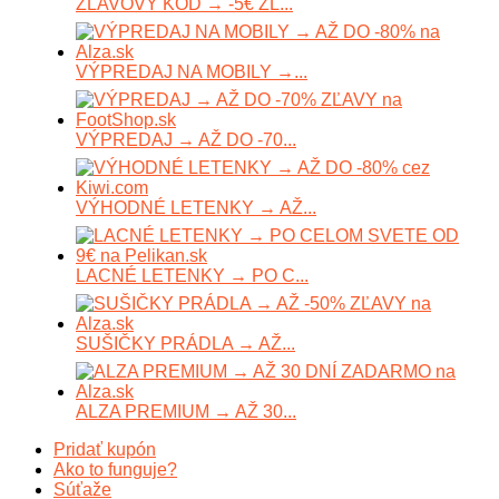
ZĽAVOVÝ KÓD → -5€ ZĽ...
VÝPREDAJ NA MOBILY →...
VÝPREDAJ → AŽ DO -70...
VÝHODNÉ LETENKY → AŽ...
LACNÉ LETENKY → PO C...
SUŠIČKY PRÁDLA → AŽ...
ALZA PREMIUM → AŽ 30...
Pridať kupón
Ako to funguje?
Súťaže