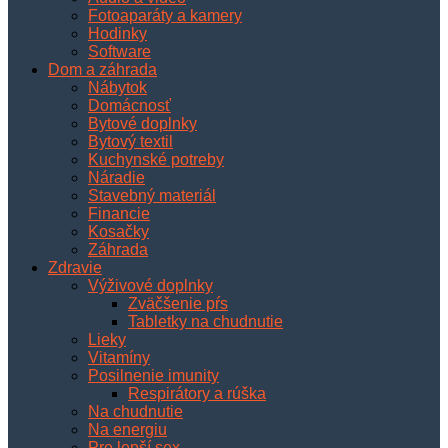
Fotoaparáty a kamery
Hodinky
Software
Dom a záhrada
Nábytok
Domácnosť
Bytové doplnky
Bytový textil
Kuchynské potreby
Náradie
Stavebný materiál
Financie
Kosačky
Záhrada
Zdravie
Výživové doplnky
Zväčšenie pŕs
Tabletky na chudnutie
Lieky
Vitamíny
Posilnenie imunity
Respirátory a rúška
Na chudnutie
Na energiu
Pre lepší sex