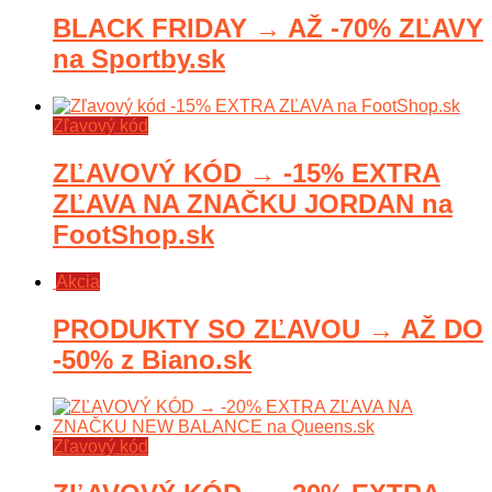
BLACK FRIDAY → AŽ -70% ZĽAVY
na Sportby.sk
Zľavový kód
ZĽAVOVÝ KÓD → -15% EXTRA
ZĽAVA NA ZNAČKU JORDAN na
FootShop.sk
Akcia
PRODUKTY SO ZĽAVOU → AŽ DO
-50% z Biano.sk
Zľavový kód