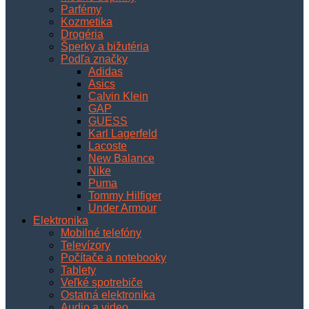
Parfémy
Kozmetika
Drogéria
Šperky a bižutéria
Podľa značky
Adidas
Asics
Calvin Klein
GAP
GUESS
Karl Lagerfeld
Lacoste
New Balance
Nike
Puma
Tommy Hilfiger
Under Armour
Elektronika
Mobilné telefóny
Televízory
Počítače a notebooky
Tablety
Veľké spotrebiče
Ostatná elektronika
Audio a video