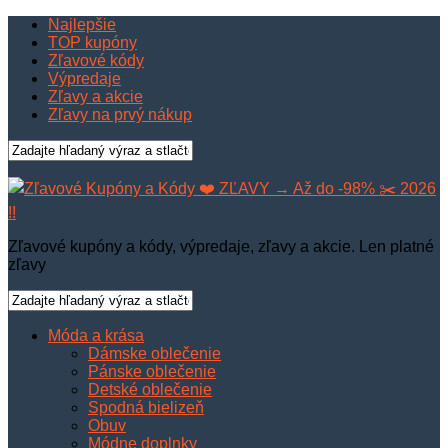
Najlepšie
TOP kupóny
Zľavové kódy
Výpredaje
Zľavy a akcie
Zľavy na prvý nákup
Zľavové kupóny a kódy, výpredaje, zľavy a akcie. Len platné
zľavy
Móda a krása
Dámske oblečenie
Pánske oblečenie
Detské oblečenie
Spodná bielizeň
Obuv
Módne doplnky