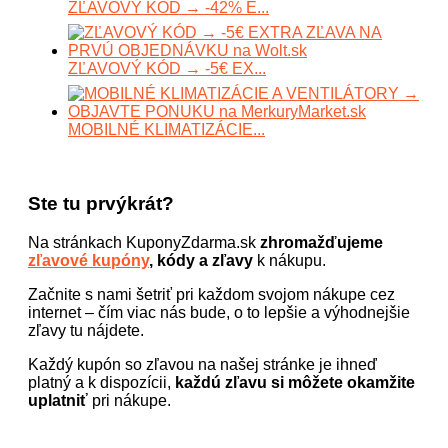
ZĽAVOVÝ KÓD → -42% E...
ZĽAVOVÝ KÓD → -5€ EX...
MOBILNÉ KLIMATIZÁCIE...
Ste tu prvýkrát?
Na stránkach KuponyZdarma.sk
zhromažďujeme
zľavové kupóny
, kódy a zľavy
k nákupu.
Začnite s nami šetriť pri každom svojom nákupe cez
internet – čím viac nás bude, o to lepšie a výhodnejšie
zľavy tu nájdete.
Každý kupón so zľavou na našej stránke je ihneď
platný a k dispozícii,
každú zľavu si môžete okamžite
uplatniť
pri nákupe.