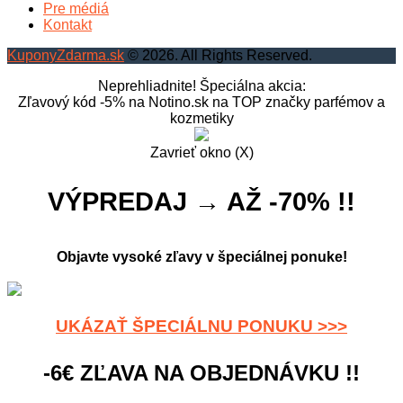
Pre médiá
Kontakt
KuponyZdarma.sk
© 2026. All Rights Reserved.
Neprehliadnite! Špeciálna akcia:
Zľavový kód -5% na Notino.sk na TOP značky parfémov a
kozmetiky
Zavrieť okno (X)
VÝPREDAJ → AŽ -70% !!
Objavte vysoké zľavy v špeciálnej ponuke!
UKÁZAŤ ŠPECIÁLNU PONUKU >>>
-6€ ZĽAVA NA OBJEDNÁVKU !!