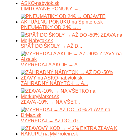
LIMITOVANÉ PONUKY →...
PNEUMATIKY OD 24€ →...
SPÄŤ DO ŠKOLY → AŽ D...
VÝPREDAJ A AKCIE → A...
ZÁHRADNÝ NÁBYTOK → A...
ZĽAVA -10% → NA VŠET...
VÝPREDAJ → AŽ DO -70...