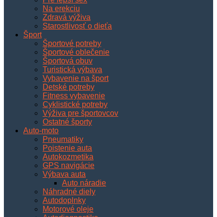
Na erekciu
Zdravá výživa
Starostlivosť o dieťa
Šport
Športové potreby
Športové oblečenie
Športová obuv
Turistická výbava
Vybavenie na šport
Detské potreby
Fitness vybavenie
Cyklistické potreby
Výživa pre športovcov
Ostatné športy
Auto-moto
Pneumatiky
Poistenie auta
Autokozmetika
GPS navigácie
Výbava auta
Auto náradie
Náhradné diely
Autodoplnky
Motorové oleje