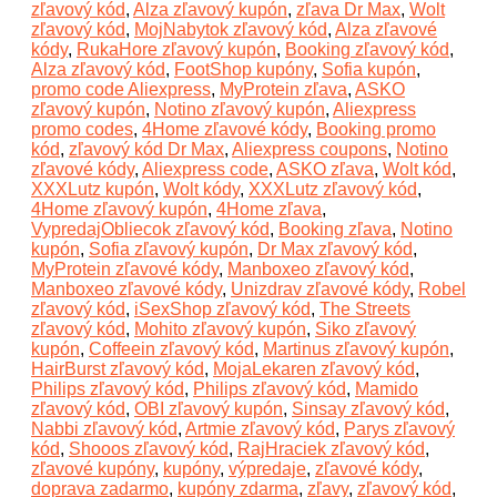
zľavový kód
,
Alza zľavový kupón
,
zľava Dr Max
,
Wolt
zľavový kód
,
MojNabytok zľavový kód
,
Alza zľavové
kódy
,
RukaHore zľavový kupón
,
Booking zľavový kód
,
Alza zľavový kód
,
FootShop kupóny
,
Sofia kupón
,
promo code Aliexpress
,
MyProtein zľava
,
ASKO
zľavový kupón
,
Notino zľavový kupón
,
Aliexpress
promo codes
,
4Home zľavové kódy
,
Booking promo
kód
,
zľavový kód Dr Max
,
Aliexpress coupons
,
Notino
zľavové kódy
,
Aliexpress code
,
ASKO zľava
,
Wolt kód
,
XXXLutz kupón
,
Wolt kódy
,
XXXLutz zľavový kód
,
4Home zľavový kupón
,
4Home zľava
,
VypredajObliecok zľavový kód
,
Booking zľava
,
Notino
kupón
,
Sofia zľavový kupón
,
Dr Max zľavový kód
,
MyProtein zľavové kódy
,
Manboxeo zľavový kód
,
Manboxeo zľavové kódy
,
Unizdrav zľavové kódy
,
Robel
zľavový kód
,
iSexShop zľavový kód
,
The Streets
zľavový kód
,
Mohito zľavový kupón
,
Siko zľavový
kupón
,
Coffeein zľavový kód
,
Martinus zľavový kupón
,
HairBurst zľavový kód
,
MojaLekaren zľavový kód
,
Philips zľavový kód
,
Philips zľavový kód
,
Mamido
zľavový kód
,
OBI zľavový kupón
,
Sinsay zľavový kód
,
Nabbi zľavový kód
,
Artmie zľavový kód
,
Parys zľavový
kód
,
Shooos zľavový kód
,
RajHraciek zľavový kód
,
zľavové kupóny
,
kupóny
,
výpredaje
,
zľavové kódy
,
doprava zadarmo
,
kupóny zdarma
,
zľavy
,
zľavový kód
,