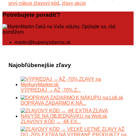
prvý nákup zľavový kód
,
zľavy akcie
Potrebujete poradiť?
Martin čaká na Vaše otázky. Opýtajte sa, rád
pomôžem
martin@kuponyzdarma.sk
Najobľúbenejšie zľavy
VÝPREDAJ → AŽ -70% Z...
DOPRAVA ZADARMO K NÁ...
ZĽAVOVÝ KÓD → -6€ EX...