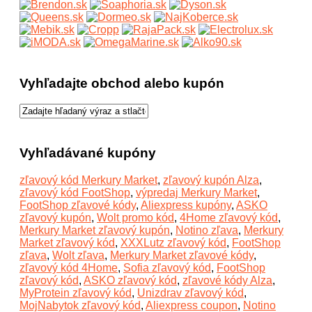
Vyhľadajte obchod alebo kupón
Vyhľadávané kupóny
zľavový kód Merkury Market
,
zľavový kupón Alza
,
zľavový kód FootShop
,
výpredaj Merkury Market
,
FootShop zľavové kódy
,
Aliexpress kupóny
,
ASKO
zľavový kupón
,
Wolt promo kód
,
4Home zľavový kód
,
Merkury Market zľavový kupón
,
Notino zľava
,
Merkury
Market zľavový kód
,
XXXLutz zľavový kód
,
FootShop
zľava
,
Wolt zľava
,
Merkury Market zľavové kódy
,
zľavový kód 4Home
,
Sofia zľavový kód
,
FootShop
zľavový kód
,
ASKO zľavový kód
,
zľavové kódy Alza
,
MyProtein zľavový kód
,
Unizdrav zľavový kód
,
MojNabytok zľavový kód
,
Aliexpress coupon
,
Notino