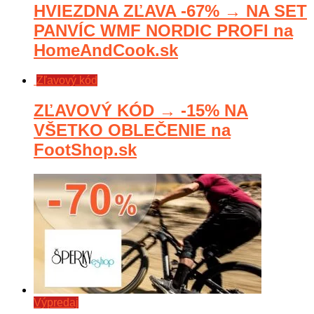
HVIEZDNA ZĽAVA -67% → NA SET
PANVÍC WMF NORDIC PROFI na
HomeAndCook.sk
Zľavový kód
ZĽAVOVÝ KÓD → -15% NA
VŠETKO OBLEČENIE na
FootShop.sk
Výpredaj