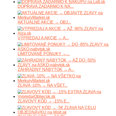
DOPRAVA ZADARMO K NÁ...
AKTUÁLNE AKCIE → OBJ...
VÝPREDAJ A AKCIE → A...
LIMITOVANÉ PONUKY →...
ZÁHRADNÝ NÁBYTOK → A...
ZĽAVA -10% → NA VŠET...
ZĽAVOVÝ KÓD → -15% E...