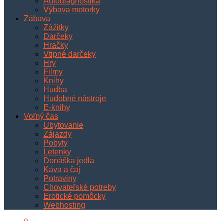
Autodiagnostika
Výbava motorky
Zábava
Zážitky
Darčeky
Hračky
Vtipné darčeky
Hry
Filmy
Knihy
Hudba
Hudobné nástroje
E-knihy
Voľný čas
Ubytovanie
Zájazdy
Pobyty
Letenky
Donáška jedla
Káva a čaj
Potraviny
Chovateľské potreby
Erotické pomôcky
Webhosting