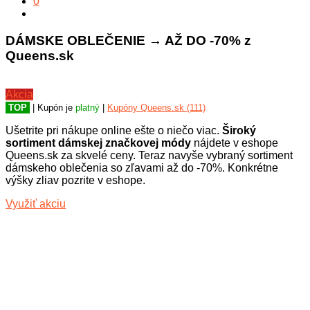
0
DÁMSKE OBLEČENIE → AŽ DO -70% z
Queens.sk
Akcia
TOP
| Kupón je
platný
|
Kupóny Queens.sk (111)
Ušetrite pri nákupe online ešte o niečo viac.
Široký
sortiment dámskej značkovej módy
nájdete v eshope
Queens.sk za skvelé ceny. Teraz navyše vybraný sortiment
dámskeho oblečenia so zľavami až do -70%. Konkrétne
výšky zliav pozrite v eshope.
Využiť akciu