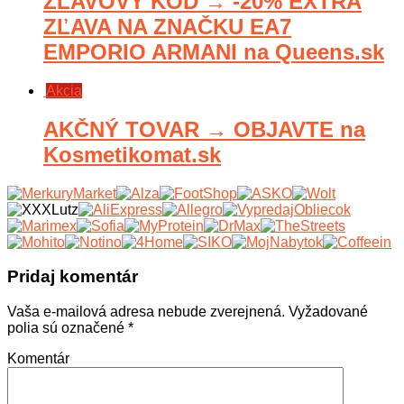
ZĽAVOVÝ KÓD → -20% EXTRA
ZĽAVA NA ZNAČKU EA7
EMPORIO ARMANI na Queens.sk
Akcia
AKČNÝ TOVAR → OBJAVTE na
Kosmetikomat.sk
Pridaj komentár
Vaša e-mailová adresa nebude zverejnená.
Vyžadované
polia sú označené
*
Komentár