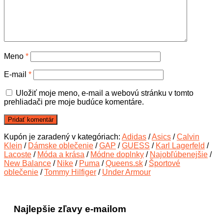
Meno
*
E-mail
*
Uložiť moje meno, e-mail a webovú stránku v tomto
prehliadači pre moje budúce komentáre.
Kupón je zaradený v kategóriach:
Adidas
/
Asics
/
Calvin
Klein
/
Dámske oblečenie
/
GAP
/
GUESS
/
Karl Lagerfeld
/
Lacoste
/
Móda a krása
/
Módne doplnky
/
Najobľúbenejšie
/
New Balance
/
Nike
/
Puma
/
Queens.sk
/
Športové
oblečenie
/
Tommy Hilfiger
/
Under Armour
Najlepšie zľavy e-mailom