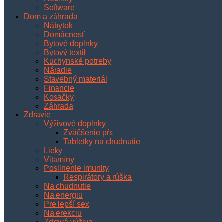
Software
Dom a záhrada
Nábytok
Domácnosť
Bytové doplnky
Bytový textil
Kuchynské potreby
Náradie
Stavebný materiál
Financie
Kosačky
Záhrada
Zdravie
Výživové doplnky
Zväčšenie pŕs
Tabletky na chudnutie
Lieky
Vitamíny
Posilnenie imunity
Respirátory a rúška
Na chudnutie
Na energiu
Pre lepší sex
Na erekciu
Zdravá výživa