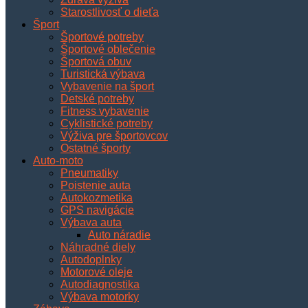
Starostlivosť o dieťa
Šport
Športové potreby
Športové oblečenie
Športová obuv
Turistická výbava
Vybavenie na šport
Detské potreby
Fitness vybavenie
Cyklistické potreby
Výživa pre športovcov
Ostatné športy
Auto-moto
Pneumatiky
Poistenie auta
Autokozmetika
GPS navigácie
Výbava auta
Auto náradie
Náhradné diely
Autodoplnky
Motorové oleje
Autodiagnostika
Výbava motorky