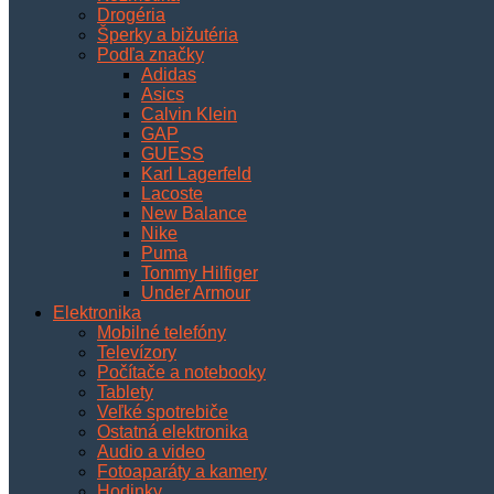
Drogéria
Šperky a bižutéria
Podľa značky
Adidas
Asics
Calvin Klein
GAP
GUESS
Karl Lagerfeld
Lacoste
New Balance
Nike
Puma
Tommy Hilfiger
Under Armour
Elektronika
Mobilné telefóny
Televízory
Počítače a notebooky
Tablety
Veľké spotrebiče
Ostatná elektronika
Audio a video
Fotoaparáty a kamery
Hodinky