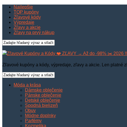
Najlepšie
TOP kupóny
Zľavové kódy
Výpredaje
Zľavy a akcie
Zľavy na prvý nákup
Zľavové kupóny a kódy, výpredaje, zľavy a akcie. Len platné z
Móda a krása
Dámske oblečenie
Pánske oblečenie
Detské oblečenie
Spodná bielizeň
Obuv
Módne doplnky
Parfémy
Kozmetika