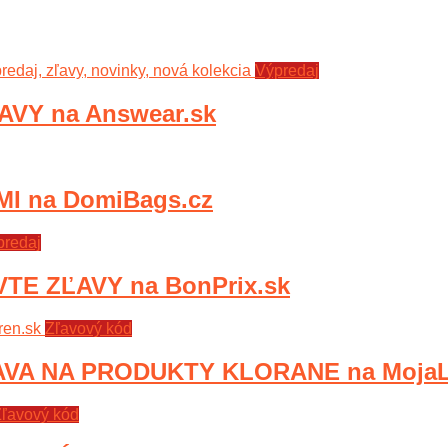
Výpredaj
VY na Answear.sk
 na DomiBags.cz
predaj
TE ZĽAVY na BonPrix.sk
Zľavový kód
VA NA PRODUKTY KLORANE na MojaLe
ľavový kód