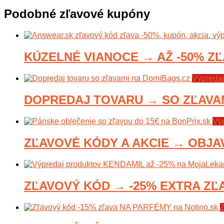
Podobné zľavové kupóny
KÚZELNÉ VIANOCE → AŽ -50% ZĽA
Výpredaj
DOPREDAJ TOVARU → SO ZĽAVAMI
Vý
ZĽAVOVÉ KÓDY A AKCIE → OBJAV
ZĽAVOVÝ KÓD → -25% EXTRA ZĽA
Z