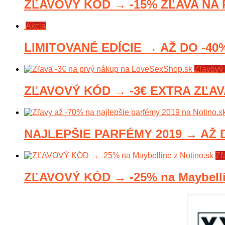
ZĽAVOVÝ KÓD → -15% ZĽAVA NA P
Akcia
LIMITOVANÉ EDÍCIE → AŽ DO -40% 
Zľavový
ZĽAVOVÝ KÓD → -3€ EXTRA ZĽAV
NAJLEPŠIE PARFÉMY 2019 → AŽ D
Zľ
ZĽAVOVÝ KÓD → -25% na Maybellin