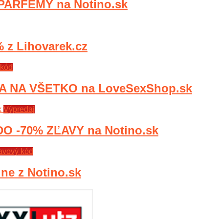
ARFÉMY na Notino.sk
z Lihovarek.cz
 kód
A NA VŠETKO na LoveSexShop.sk
Výpredaj
O -70% ZĽAVY na Notino.sk
avový kód
e z Notino.sk