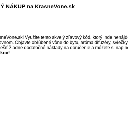
 NÁKUP na KrasneVone.sk
eVone.sk! Využite tento skvelý zľavový kód, ktorý inde nenájde
oštovnom. Objavte obľúbené vône do bytu, aróma difuzéry, svieč
ešiť žiadne dodatočné náklady na doručenie a môžete si naplno
tkov!