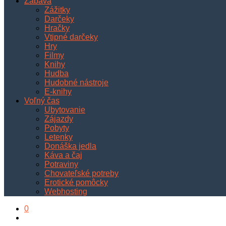
Zábava
Zážitky
Darčeky
Hračky
Vtipné darčeky
Hry
Filmy
Knihy
Hudba
Hudobné nástroje
E-knihy
Voľný čas
Ubytovanie
Zájazdy
Pobyty
Letenky
Donáška jedla
Káva a čaj
Potraviny
Chovateľské potreby
Erotické pomôcky
Webhosting
0