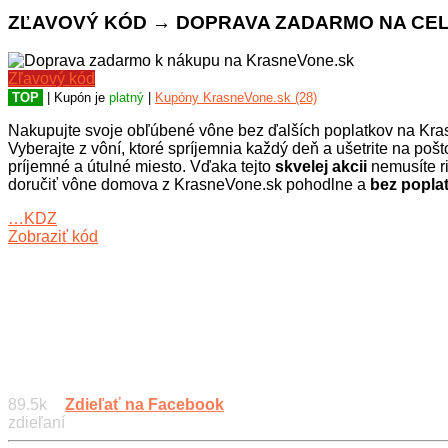
ZĽAVOVÝ KÓD → DOPRAVA ZADARMO NA CELÝ
Zľavový kód
TOP
| Kupón je
platný
|
Kupóny KrasneVone.sk (28)
Nakupujte svoje obľúbené vône bez ďalších poplatkov na Krasn
Vyberajte z vôní, ktoré spríjemnia každý deň a ušetrite na p
príjemné a útulné miesto. Vďaka tejto
skvelej akcii
nemusíte ri
doručiť vône domova z KrasneVone.sk pohodlne a
bez popla
…KDZ
Zobraziť kód
89.5k
Zdieľať na Facebook
zdieľaní