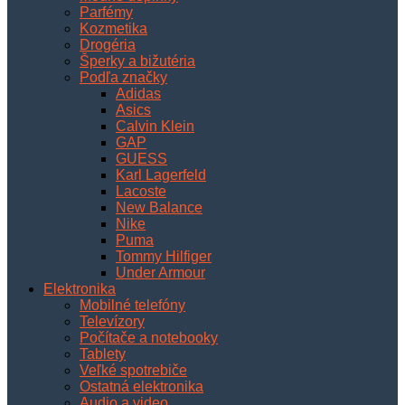
Parfémy
Kozmetika
Drogéria
Šperky a bižutéria
Podľa značky
Adidas
Asics
Calvin Klein
GAP
GUESS
Karl Lagerfeld
Lacoste
New Balance
Nike
Puma
Tommy Hilfiger
Under Armour
Elektronika
Mobilné telefóny
Televízory
Počítače a notebooky
Tablety
Veľké spotrebiče
Ostatná elektronika
Audio a video