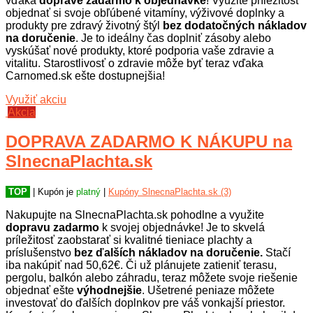
vďaka
doprave zadarmo k objednávke
! Využite príležitosť
objednať si svoje obľúbené vitamíny, výživové doplnky a
produkty pre zdravý životný štýl
bez dodatočných nákladov
na doručenie
. Je to ideálny čas doplniť zásoby alebo
vyskúšať nové produkty, ktoré podporia vaše zdravie a
vitalitu. Starostlivosť o zdravie môže byť teraz vďaka
Carnomed.sk ešte dostupnejšia!
Využiť akciu
Akcia
DOPRAVA ZADARMO K NÁKUPU na
SlnecnaPlachta.sk
TOP
| Kupón je
platný
|
Kupóny SlnecnaPlachta.sk (3)
Nakupujte na SlnecnaPlachta.sk pohodlne a využite
dopravu zadarmo
k svojej objednávke! Je to skvelá
príležitosť zaobstarať si kvalitné tieniace plachty a
príslušenstvo
bez ďalších nákladov na doručenie.
Stačí
iba nakúpiť nad 50,62€. Či už plánujete zatieniť terasu,
pergolu, balkón alebo záhradu, teraz môžete svoje riešenie
objednať ešte
výhodnejšie
. Ušetrené peniaze môžete
investovať do ďalších doplnkov pre váš vonkajší priestor.