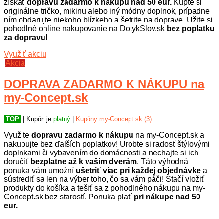
získať
dopravu zadarmo k nákupu
nad 50 eur.
Kúpte si
originálne tričko, mikinu alebo iný módny doplnok, prípadne
ním obdarujte niekoho blízkeho a šetrite na doprave. Užite si
pohodlné online nakupovanie na DotykSlov.sk
bez poplatku
za dopravu!
Využiť akciu
Akcia
DOPRAVA ZADARMO K NÁKUPU na
my-Concept.sk
TOP
| Kupón je
platný
|
Kupóny my-Concept.sk (3)
Využite
dopravu zadarmo k nákupu
na my-Concept.sk a
nakupujte bez ďalších poplatkov! Urobte si radosť štýlovými
doplnkami či vybavením do domácnosti a nechajte si ich
doručiť
bezplatne až k vašim dverám
. Táto výhodná
ponuka vám umožní
ušetriť viac pri každej objednávke
a
sústrediť sa len na výber toho, čo sa vám páči! Stačí vložiť
produkty do košíka a tešiť sa z pohodlného nákupu na my-
Concept.sk bez starostí. Ponuka platí
pri nákupe nad 50
eur.