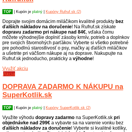
TOP
| Kupón je
platný
|
Kupóny Rufruf.sk (2)
Doprajte svojim domácim miláčikom kvalitné produkty
bez
ďalších nákladov na doručenie
! Na Rufruf.sk získate
dopravu zadarmo pri nákupe nad 84€
, vďaka čomu
môžete výhodnejšie doplniť zásoby krmív, potrieb a doplnkov
pre svojich štvornohých parťákov. Vyberte si všetko potrebné
pre pohodlnú starostlivosť o psy, mačky aj ďalších miláčikov
a ušetrite pri väčšom nákupe aj na doprave. Nakupujte na
Rufruf.sk jednoducho, prakticky a
výhodne
!
Využiť akciu
Akcia
DOPRAVA ZADARMO K NÁKUPU na
SuperKotlik.sk
TOP
| Kupón je
platný
|
Kupóny SuperKotlik.sk (2)
Využite výhodu
dopravy zadarmo
na SuperKotlik.sk
pri
objednávke nad 299€
a vybavte sa na varenie vonku bez
ďalších nákladov za doručenie
! Vyberte si kvalitné kotlíky,