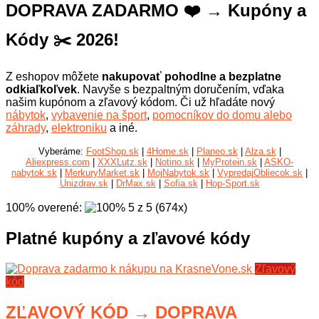
DOPRAVA ZADARMO ❤️ → Kupóny a
Kódy ✂️ 2026!
Z eshopov môžete
nakupovať pohodlne a bezplatne
odkiaľkoľvek
. Navyše s bezpaltným doručením, vďaka
našim kupónom a zľavový kódom. Či už hľadáte nový
nábytok
,
vybavenie na šport
,
pomocníkov do domu alebo
záhrady
,
elektroniku
a iné.
Vyberáme:
FootShop.sk
|
4Home.sk
|
Planeo.sk
|
Alza.sk
|
Aliexpress.com
|
XXXLutz.sk
|
Notino.sk
|
MyProtein.sk
|
ASKO-
nabytok.sk
|
MerkuryMarket.sk
|
MojNabytok.sk
|
VypredajObliecok.sk
|
Unizdrav.sk
|
DrMax.sk
|
Sofia.sk
|
Hop-Sport.sk
100% overené
:
5
z
5
(
674
x
)
Platné kupóny a zľavové kódy
Zľavový
kód
ZĽAVOVÝ KÓD → DOPRAVA