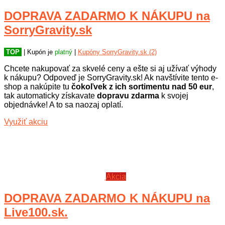
DOPRAVA ZADARMO K NÁKUPU na
SorryGravity.sk
TOP
| Kupón je
platný
|
Kupóny SorryGravity.sk (2)
Chcete nakupovať za skvelé ceny a ešte si aj užívať výhody
k nákupu? Odpoveď je SorryGravity.sk! Ak navštívite tento e-
shop a nakúpite tu
čokoľvek z ich sortimentu nad 50 eur
,
tak automaticky získavate
dopravu zdarma
k svojej
objednávke! A to sa naozaj oplatí.
Využiť akciu
Akcia
DOPRAVA ZADARMO K NÁKUPU na
Live100.sk.