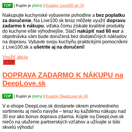
TOP
| Kupón je
platný
|
Kupóny Live100.sk (3)
Nakupujte kuchynské vybavenie pohodlne a
bez poplatku
za doručenie
. Na Live100.sk teraz môžete využiť
dopravu
zadarmo k nákupu
, vďaka čomu získate kvalitné produkty
do kuchyne ešte výhodnejšie. Stačí
nakúpiť nad 60 eur
a
objednávka vám bude doručená bez dodatočných nákladov
na dopravu. Vybavte svoju kuchyňu praktickými pomocníkmi
z Live100.sk a
ušetrite aj na doručení
!
Využiť akciu
Akcia
DOPRAVA ZADARMO K NÁKUPU na
DeepLove.sk
TOP
| Kupón je
platný
|
Kupóny DeepLove.sk (4)
V e-shope DeepLove.sk dostanete okrem prvotriedneho
sortimentu aj niečo navyše – teraz ku každému nákupu nad
30 eur ako bonus doprava zdarma. Kúpte na DeepLove.sk
niečo na utuženie partnerských vzťahov a užívajte si túto
skvelú výhodu!