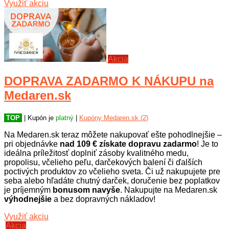
Využiť akciu
Akcia
DOPRAVA ZADARMO K NÁKUPU na
Medaren.sk
TOP
| Kupón je
platný
|
Kupóny Medaren.sk (2)
Na Medaren.sk teraz môžete nakupovať ešte pohodlnejšie –
pri objednávke
nad 109 € získate dopravu zadarmo
! Je to
ideálna príležitosť doplniť zásoby kvalitného medu,
propolisu, včelieho peľu, darčekových balení či ďalších
poctivých produktov zo včelieho sveta. Či už nakupujete pre
seba alebo hľadáte chutný darček, doručenie bez poplatkov
je príjemným
bonusom navyše
. Nakupujte na Medaren.sk
výhodnejšie
a bez dopravných nákladov!
Využiť akciu
Akcia