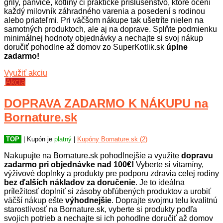
grily, panvice, kotliny či praktické príslušenstvo, ktoré ocení
každý milovník záhradného varenia a posedení s rodinou
alebo priateľmi. Pri väčšom nákupe tak ušetríte nielen na
samotných produktoch, ale aj na doprave. Splňte podmienku
minimálnej hodnoty objednávky a nechajte si svoj nákup
doručiť pohodlne až domov zo SuperKotlik.sk
úplne
zadarmo!
Využiť akciu
Akcia
DOPRAVA ZADARMO K NÁKUPU na
Bornature.sk
TOP
| Kupón je
platný
|
Kupóny Bornature.sk (2)
Nakupujte na Bornature.sk pohodlnejšie a využite
dopravu
zadarmo
pri objednávke nad 100€!
Vyberte si vitamíny,
výživové doplnky a produkty pre podporu zdravia celej rodiny
bez ďalších nákladov za doručenie
. Je to ideálna
príležitosť doplniť si zásoby obľúbených produktov a urobiť
väčší nákup ešte
výhodnejšie
. Doprajte svojmu telu kvalitnú
starostlivosť na Bornature.sk, vyberte si produkty podľa
svojich potrieb a nechajte si ich pohodlne doručiť až domov