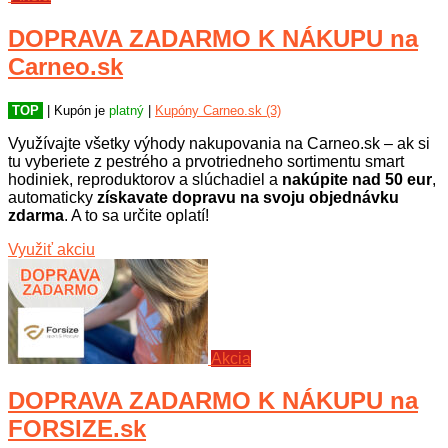
DOPRAVA ZADARMO K NÁKUPU na
Carneo.sk
TOP
| Kupón je
platný
|
Kupóny Carneo.sk (3)
Využívajte všetky výhody nakupovania na Carneo.sk – ak si
tu vyberiete z pestrého a prvotriedneho sortimentu smart
hodiniek, reproduktorov a slúchadiel a
nakúpite nad 50 eur
,
automaticky
získavate dopravu na svoju objednávku
zdarma
. A to sa určite oplatí!
Využiť akciu
Akcia
DOPRAVA ZADARMO K NÁKUPU na
FORSIZE.sk