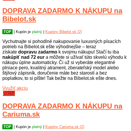
DOPRAVA ZADARMO K NÁKUPU na
Bibelot.sk
TOP
| Kupón je
platný
|
Kupóny Bibelot.sk (2)
Vychutnajte si pohodlné nakupovanie luxusných písacích
potrieb na Bibelot.sk ešte výhodnejšie – teraz
získate
dopravu zadarmo
k svojmu nákupu! Stačí tu iba
nakúpiť nad 72 eur
a môžete si užívať túto skvelú výhodu k
nákupu úplne automaticky. Či už si vyberáte elegantné
plniace pero, kvalitný atrament, zberateľský model alebo
štýlový zápisník, doručenie máte bez starostí a bez
poplatkov, to si píšte! Tak bežte na Bibelot.sk ešte dnes.
Využiť akciu
Akcia
DOPRAVA ZADARMO K NÁKUPU na
Cariuma.sk
TOP
| Kupón je
platný
|
Kupóny Cariuma.sk (2)