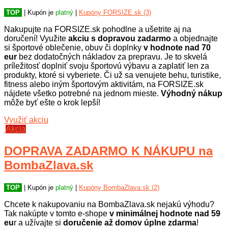
TOP
| Kupón je
platný
|
Kupóny FORSIZE.sk (3)
Nakupujte na FORSIZE.sk pohodlne a ušetrite aj na
doručení! Využite
akciu s dopravou zadarmo
a objednajte
si športové oblečenie, obuv či doplnky
v hodnote nad 70
eur
bez dodatočných nákladov za prepravu. Je to skvelá
príležitosť doplniť svoju športovú výbavu a zaplatiť len za
produkty, ktoré si vyberiete. Či už sa venujete behu, turistike,
fitness alebo iným športovým aktivitám, na FORSIZE.sk
nájdete všetko potrebné na jednom mieste.
Výhodný nákup
môže byť ešte o krok lepší!
Využiť akciu
Akcia
DOPRAVA ZADARMO K NÁKUPU na
BombaZlava.sk
TOP
| Kupón je
platný
|
Kupóny BombaZlava.sk (2)
Chcete k nakupovaniu na BombaZlava.sk nejakú výhodu?
Tak nakúpte v tomto e-shope
v minimálnej hodnote nad 59
eu
r a užívajte si
doručenie až domov úplne zdarma
!