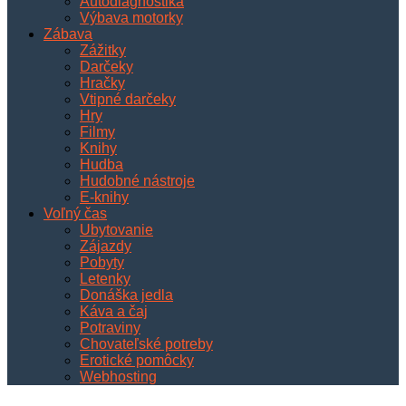
Autodiagnostika
Výbava motorky
Zábava
Zážitky
Darčeky
Hračky
Vtipné darčeky
Hry
Filmy
Knihy
Hudba
Hudobné nástroje
E-knihy
Voľný čas
Ubytovanie
Zájazdy
Pobyty
Letenky
Donáška jedla
Káva a čaj
Potraviny
Chovateľské potreby
Erotické pomôcky
Webhosting