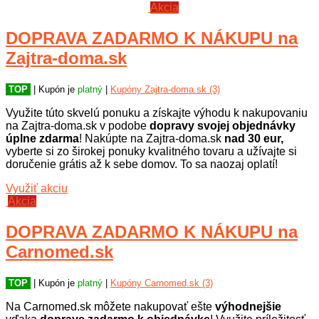
Akcia
DOPRAVA ZADARMO K NÁKUPU na
Zajtra-doma.sk
TOP
| Kupón je
platný
|
Kupóny Zajtra-doma.sk (3)
Využite túto skvelú ponuku a získajte výhodu k nakupovaniu
na Zajtra-doma.sk v podobe
dopravy svojej objednávky
úplne zdarma
! Nakúpte na Zajtra-doma.sk
nad 30 eur,
vyberte si zo širokej ponuky kvalitného tovaru a užívajte si
doručenie grátis až k sebe domov. To sa naozaj oplatí!
Využiť akciu
Akcia
DOPRAVA ZADARMO K NÁKUPU na
Carnomed.sk
TOP
| Kupón je
platný
|
Kupóny Carnomed.sk (3)
Na Carnomed.sk môžete nakupovať ešte
výhodnejšie