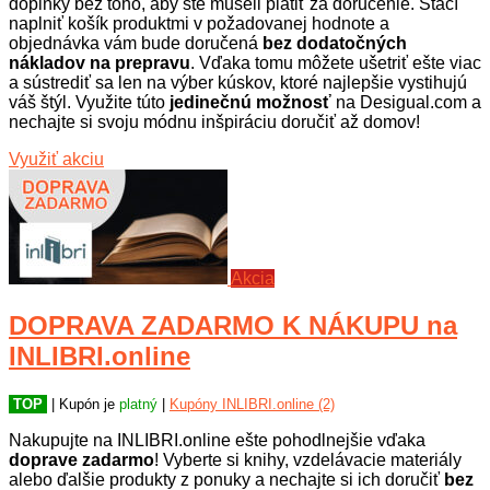
doplnky bez toho, aby ste museli platiť za doručenie. Stačí
naplniť košík produktmi v požadovanej hodnote a
objednávka vám bude doručená
bez dodatočných
nákladov na prepravu
. Vďaka tomu môžete ušetriť ešte viac
a sústrediť sa len na výber kúskov, ktoré najlepšie vystihujú
váš štýl. Využite túto
jedinečnú možnosť
na Desigual.com a
nechajte si svoju módnu inšpiráciu doručiť až domov!
Využiť akciu
Akcia
DOPRAVA ZADARMO K NÁKUPU na
INLIBRI.online
TOP
| Kupón je
platný
|
Kupóny INLIBRI.online (2)
Nakupujte na INLIBRI.online ešte pohodlnejšie vďaka
doprave zadarmo
! Vyberte si knihy, vzdelávacie materiály
alebo ďalšie produkty z ponuky a nechajte si ich doručiť
bez