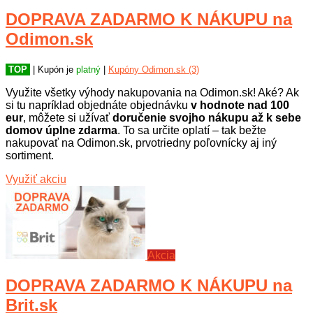
DOPRAVA ZADARMO K NÁKUPU na
Odimon.sk
TOP
| Kupón je
platný
|
Kupóny Odimon.sk (3)
Využite všetky výhody nakupovania na Odimon.sk! Aké? Ak
si tu napríklad objednáte objednávku
v hodnote nad 100
eur
, môžete si užívať
doručenie svojho nákupu až k sebe
domov úplne zdarma
. To sa určite oplatí – tak bežte
nakupovať na Odimon.sk, prvotriedny poľovnícky aj iný
sortiment.
Využiť akciu
Akcia
DOPRAVA ZADARMO K NÁKUPU na
Brit.sk