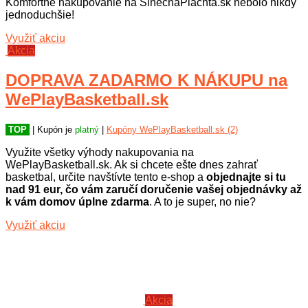
Komfortné nakupovanie na SlnecnaPlachta.sk nebolo nikdy
jednoduchšie!
Využiť akciu
Akcia
DOPRAVA ZADARMO K NÁKUPU na
WePlayBasketball.sk
TOP
| Kupón je
platný
|
Kupóny WePlayBasketball.sk (2)
Využite všetky výhody nakupovania na
WePlayBasketball.sk. Ak si chcete ešte dnes zahrať
basketbal, určite navštívte tento e-shop a
objednajte si tu
nad 91 eur, čo vám zaručí doručenie vašej objednávky až
k vám domov úplne zdarma
. A to je super, no nie?
Využiť akciu
Akcia