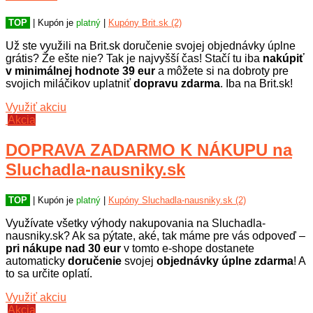
TOP
| Kupón je
platný
|
Kupóny Brit.sk (2)
Už ste využili na Brit.sk doručenie svojej objednávky úplne
grátis? Že ešte nie? Tak je najvyšší čas! Stačí tu iba
nakúpiť
v minimálnej hodnote 39 eur
a môžete si na dobroty pre
svojich miláčikov uplatniť
dopravu zdarma
. Iba na Brit.sk!
Využiť akciu
Akcia
DOPRAVA ZADARMO K NÁKUPU na
Sluchadla-nausniky.sk
TOP
| Kupón je
platný
|
Kupóny Sluchadla-nausniky.sk (2)
Využívate všetky výhody nakupovania na Sluchadla-
nausniky.sk? Ak sa pýtate, aké, tak máme pre vás odpoveď –
pri nákupe nad 30 eur
v tomto e-shope dostanete
automaticky
doručenie
svojej
objednávky úplne zdarma
! A
to sa určite oplatí.
Využiť akciu
Akcia