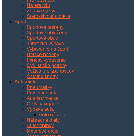
Na erekciu
Zdravá výživa
Starostlivosť o dieťa
Šport
Športové potreby
Športové oblečenie
Športová obuv
Turistická výbava
Vybavenie na šport
Detské potreby
Fitness vybavenie
Cyklistické potreby
Výživa pre športovcov
Ostatné športy
Auto-moto
Pneumatiky
Poistenie auta
Autokozmetika
GPS navigácie
Výbava auta
Auto náradie
Náhradné diely
Autodoplnky
Motorové oleje