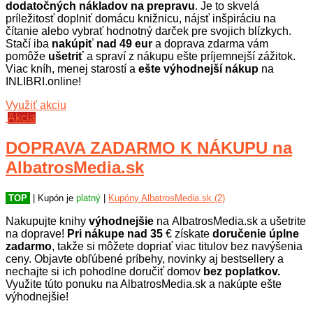
dodatočných nákladov na prepravu
. Je to skvelá
príležitosť doplniť domácu knižnicu, nájsť inšpiráciu na
čítanie alebo vybrať hodnotný darček pre svojich blízkych.
Stačí iba
nakúpiť nad 49 eur
a doprava zdarma vám
pomôže
ušetriť
a spraví z nákupu ešte príjemnejší zážitok.
Viac kníh, menej starostí a
ešte výhodnejší nákup
na
INLIBRI.online!
Využiť akciu
Akcia
DOPRAVA ZADARMO K NÁKUPU na
AlbatrosMedia.sk
TOP
| Kupón je
platný
|
Kupóny AlbatrosMedia.sk (2)
Nakupujte knihy
výhodnejšie
na AlbatrosMedia.sk a ušetrite
na doprave!
Pri nákupe nad 35
€ získate
doručenie úplne
zadarmo
, takže si môžete dopriať viac titulov bez navýšenia
ceny. Objavte obľúbené príbehy, novinky aj bestsellery a
nechajte si ich pohodlne doručiť domov
bez poplatkov.
Využite túto ponuku na AlbatrosMedia.sk a nakúpte ešte
výhodnejšie!