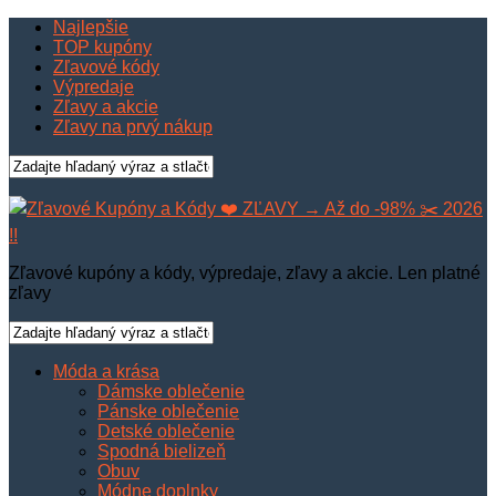
Najlepšie
TOP kupóny
Zľavové kódy
Výpredaje
Zľavy a akcie
Zľavy na prvý nákup
Zľavové kupóny a kódy, výpredaje, zľavy a akcie. Len platné
zľavy
Móda a krása
Dámske oblečenie
Pánske oblečenie
Detské oblečenie
Spodná bielizeň
Obuv
Módne doplnky