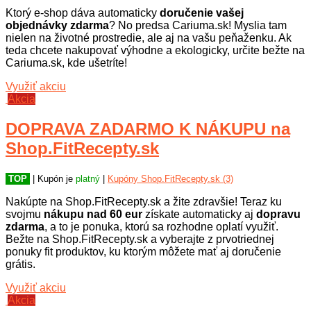
Ktorý e-shop dáva automaticky
doručenie vašej
objednávky zdarma
? No predsa Cariuma.sk! Myslia tam
nielen na životné prostredie, ale aj na vašu peňaženku. Ak
teda chcete nakupovať výhodne a ekologicky, určite bežte na
Cariuma.sk, kde ušetríte!
Využiť akciu
Akcia
DOPRAVA ZADARMO K NÁKUPU na
Shop.FitRecepty.sk
TOP
| Kupón je
platný
|
Kupóny Shop.FitRecepty.sk (3)
Nakúpte na Shop.FitRecepty.sk a žite zdravšie! Teraz ku
svojmu
nákupu nad 60 eur
získate automaticky aj
dopravu
zdarma
, a to je ponuka, ktorú sa rozhodne oplatí využiť.
Bežte na Shop.FitRecepty.sk a vyberajte z prvotriednej
ponuky fit produktov, ku ktorým môžete mať aj doručenie
grátis.
Využiť akciu
Akcia