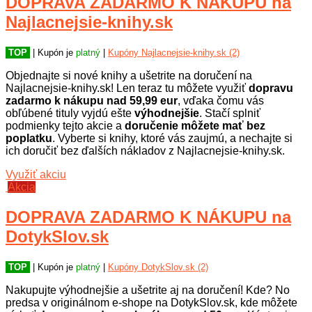
DOPRAVA ZADARMO K NÁKUPU na
Najlacnejsie-knihy.sk
TOP
| Kupón je
platný
|
Kupóny Najlacnejsie-knihy.sk (2)
Objednajte si nové knihy a ušetrite na doručení na
Najlacnejsie-knihy.sk! Len teraz tu môžete využiť
dopravu
zadarmo k nákupu
nad 59,99 eur
, vďaka čomu vás
obľúbené tituly vyjdú ešte
výhodnejšie
. Stačí splniť
podmienky tejto akcie a
doručenie môžete mať bez
poplatku
. Vyberte si knihy, ktoré vás zaujmú, a nechajte si
ich doručiť bez ďalších nákladov z Najlacnejsie-knihy.sk.
Využiť akciu
Akcia
DOPRAVA ZADARMO K NÁKUPU na
DotykSlov.sk
TOP
| Kupón je
platný
|
Kupóny DotykSlov.sk (2)
Nakupujte výhodnejšie a ušetrite aj na doručení! Kde? No
predsa v originálnom e-shope na DotykSlov.sk, kde môžete