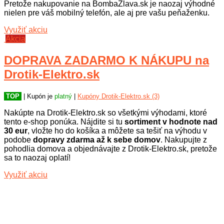
Pretože nakupovanie na BombaZlava.sk je naozaj výhodné
nielen pre váš mobilný telefón, ale aj pre vašu peňaženku.
Využiť akciu
Akcia
DOPRAVA ZADARMO K NÁKUPU na
Drotik-Elektro.sk
TOP
| Kupón je
platný
|
Kupóny Drotik-Elektro.sk (3)
Nakúpte na Drotik-Elektro.sk so všetkými výhodami, ktoré
tento e-shop ponúka. Nájdite si tu
sortiment v hodnote nad
30 eur
, vložte ho do košíka a môžete sa tešiť na výhodu v
podobe
dopravy zdarma až k sebe domov
. Nakupujte z
pohodlia domova a objednávajte z Drotik-Elektro.sk, pretože
sa to naozaj oplatí!
Využiť akciu