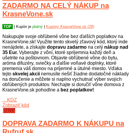
ZADARMO NA CELÝ NÁKUP na
KrasneVone.sk
TOP
| Kupón je
platný
|
Kupóny KrasneVone.sk (28)
Nakupujte svoje obľúbené vône bez ďalších poplatkov na
KrasneVone.sk! Využite tento skvelý zľavový kód, ktorý inde
nenájdete, a získajte
dopravu zadarmo
na celý
nákup
nad
35 Eur.
Vyberajte z vôní, ktoré spríjemnia každý deň a
ušetrite na poštovnom. Objavte obľúbené vône do bytu,
aróma difuzéry, sviečky a ďalšie voňavé doplnky, ktoré
premenia váš domov na príjemné a útulné miesto. Vďaka
tejto
skvelej akcii
nemusíte riešiť žiadne dodatočné náklady
na doručenie a môžete si naplno vychutnať výber svojich
obľúbených produktov. Nechajte si doručiť vône domova z
KrasneVone.sk pohodlne a
bez poplatkov!
…KDZ
Zobraziť kód
Akcia
DOPRAVA ZADARMO K NÁKUPU na
Rufruf.sk