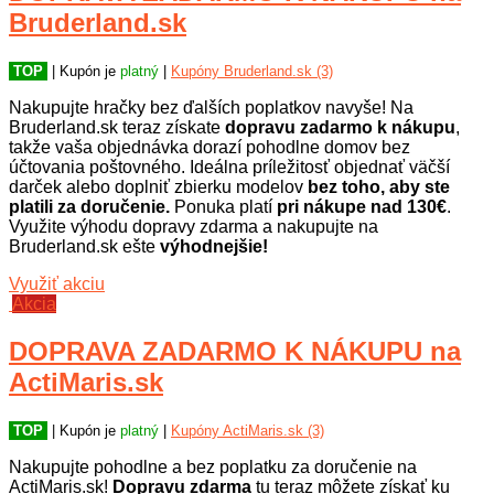
Bruderland.sk
TOP
| Kupón je
platný
|
Kupóny Bruderland.sk (3)
Nakupujte hračky bez ďalších poplatkov navyše! Na
Bruderland.sk teraz získate
dopravu zadarmo k nákupu
,
takže vaša objednávka dorazí pohodlne domov bez
účtovania poštovného. Ideálna príležitosť objednať väčší
darček alebo doplniť zbierku modelov
bez toho, aby ste
platili za doručenie.
Ponuka platí
pri nákupe nad 130€
.
Využite výhodu dopravy zdarma a nakupujte na
Bruderland.sk ešte
výhodnejšie!
Využiť akciu
Akcia
DOPRAVA ZADARMO K NÁKUPU na
ActiMaris.sk
TOP
| Kupón je
platný
|
Kupóny ActiMaris.sk (3)
Nakupujte pohodlne a bez poplatku za doručenie na
ActiMaris.sk!
Dopravu zdarma
tu teraz môžete získať ku