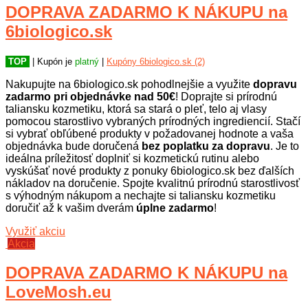
DOPRAVA ZADARMO K NÁKUPU na
6biologico.sk
TOP
| Kupón je
platný
|
Kupóny 6biologico.sk (2)
Nakupujte na 6biologico.sk pohodlnejšie a využite
dopravu
zadarmo
pri objednávke nad 50€
! Doprajte si prírodnú
taliansku kozmetiku, ktorá sa stará o pleť, telo aj vlasy
pomocou starostlivo vybraných prírodných ingrediencií. Stačí
si vybrať obľúbené produkty v požadovanej hodnote a vaša
objednávka bude doručená
bez poplatku za dopravu
. Je to
ideálna príležitosť doplniť si kozmetickú rutinu alebo
vyskúšať nové produkty z ponuky 6biologico.sk bez ďalších
nákladov na doručenie. Spojte kvalitnú prírodnú starostlivosť
s výhodným nákupom a nechajte si taliansku kozmetiku
doručiť až k vašim dverám
úplne zadarmo
!
Využiť akciu
Akcia
DOPRAVA ZADARMO K NÁKUPU na
LoveMosh.eu