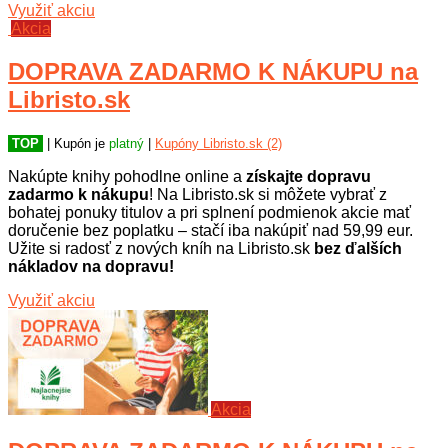
Využiť akciu
Akcia
DOPRAVA ZADARMO K NÁKUPU na
Libristo.sk
TOP
| Kupón je
platný
|
Kupóny Libristo.sk (2)
Nakúpte knihy pohodlne online a
získajte dopravu
zadarmo k nákupu
! Na Libristo.sk si môžete vybrať z
bohatej ponuky titulov a pri splnení podmienok akcie mať
doručenie bez poplatku – stačí iba nakúpiť nad 59,99 eur.
Užite si radosť z nových kníh na Libristo.sk
bez ďalších
nákladov na dopravu!
Využiť akciu
Akcia