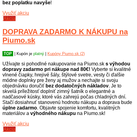
bez poplatku navyše
!
Využiť akciu
Akcia
DOPRAVA ZADARMO K NÁKUPU na
Piumo.sk
TOP
| Kupón je
platný
|
Kupóny Piumo.sk (2)
Užívajte si pohodlné nakupovanie na Piumo.sk
s výhodou
dopravy zadarmo pri nákupe nad 80€!
Vyberte si kvalitné
vlnené čiapky, hrejivé šály, štýlové svetre, vesty či ďalšie
módne doplnky pre ženy aj mužov a nechajte si svoju
objednávku doručiť
bez dodatočných nákladov
. Je to
skvelá príležitosť doplniť zimný šatník o elegantné a
nadčasové kúsky, ktoré vás zahrejú počas chladných dní.
Stačí dosiahnuť stanovenú hodnotu nákupu a doprava bude
úplne zadarmo
. Objavte spojenie komfortu, kvalitných
materiálov a
výhodného nákupu
na Piumo.sk!
Využiť akciu
Akcia