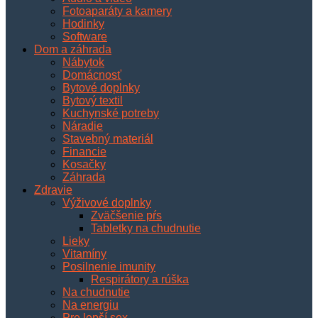
Fotoaparáty a kamery
Hodinky
Software
Dom a záhrada
Nábytok
Domácnosť
Bytové doplnky
Bytový textil
Kuchynské potreby
Náradie
Stavebný materiál
Financie
Kosačky
Záhrada
Zdravie
Výživové doplnky
Zväčšenie pŕs
Tabletky na chudnutie
Lieky
Vitamíny
Posilnenie imunity
Respirátory a rúška
Na chudnutie
Na energiu
Pre lepší sex