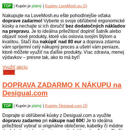
TOP
| Kupón je
platný
|
Kupóny LoveMosh.eu (2)
Nakupujte na LoveMosh.eu ešte pohodlnejšie vďaka
doprave zadarmo!
Vyberte si svoje obľúbené ergonomické
kúsky a nechajte si ich doručiť
bez dodatočných nákladov
na prepravu
. Je to ideálna príležitosť doplniť šatník alebo
objaviť nové produkty, ktoré vás oslovia svojím štýlom a
kvalitou. Stačí iba
nakúpiť nad 80 eur
a doprava zdarma
vám spríjemní celý nákupný proces a ušetrí vám peniaze,
ktoré môžete využiť na ďalšie produkty. Viac zdravia, menej
výdavkov – presne tak, ako to má byť!
Využiť akciu
Akcia
DOPRAVA ZADARMO K NÁKUPU na
Desigual.com
TOP
| Kupón je
platný
|
Kupóny Desigual.com (2)
Doprajte si obľúbené kúsky z Desigual.com a využite
dopravu zadarmo
pri
nákupe nad 60€
! Je to ideálna
príležitosť vybrať si originálne oblečenie, kabelky či módne