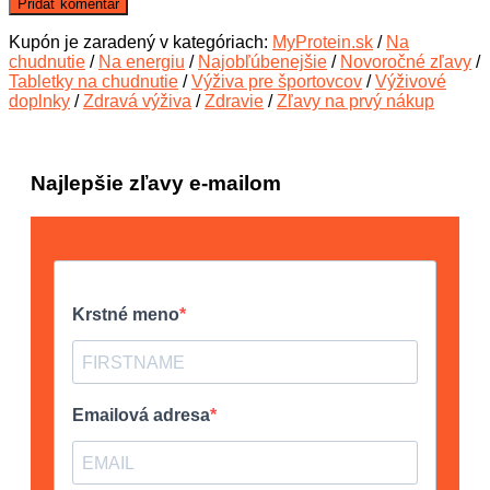
Kupón je zaradený v kategóriach:
MyProtein.sk
/
Na
chudnutie
/
Na energiu
/
Najobľúbenejšie
/
Novoročné zľavy
/
Tabletky na chudnutie
/
Výživa pre športovcov
/
Výživové
doplnky
/
Zdravá výživa
/
Zdravie
/
Zľavy na prvý nákup
Najlepšie zľavy e-mailom