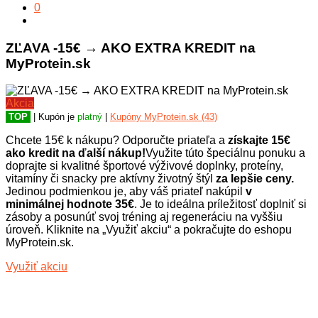
0
ZĽAVA -15€ → AKO EXTRA KREDIT na
MyProtein.sk
Akcia
TOP
| Kupón je
platný
|
Kupóny MyProtein.sk (43)
Chcete 15€ k nákupu? Odporučte priateľa a
získajte 15€
ako kredit na ďalší nákup!
Využite túto špeciálnu ponuku a
doprajte si kvalitné športové výživové doplnky, proteíny,
vitamíny či snacky pre aktívny životný štýl
za lepšie ceny.
Jedinou podmienkou je, aby váš priateľ nakúpil
v
minimálnej hodnote 35€
. Je to ideálna príležitosť doplniť si
zásoby a posunúť svoj tréning aj regeneráciu na vyššiu
úroveň. Kliknite na „Využiť akciu“ a pokračujte do eshopu
MyProtein.sk.
Využiť akciu