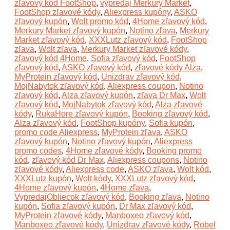
zľavový kód FootShop
,
výpredaj Merkury Market
,
FootShop zľavové kódy
,
Aliexpress kupóny
,
ASKO
zľavový kupón
,
Wolt promo kód
,
4Home zľavový kód
,
Merkury Market zľavový kupón
,
Notino zľava
,
Merkury
Market zľavový kód
,
XXXLutz zľavový kód
,
FootShop
zľava
,
Wolt zľava
,
Merkury Market zľavové kódy
,
zľavový kód 4Home
,
Sofia zľavový kód
,
FootShop
zľavový kód
,
ASKO zľavový kód
,
zľavové kódy Alza
,
MyProtein zľavový kód
,
Unizdrav zľavový kód
,
MojNabytok zľavový kód
,
Aliexpress coupon
,
Notino
zľavový kód
,
Alza zľavový kupón
,
zľava Dr Max
,
Wolt
zľavový kód
,
MojNabytok zľavový kód
,
Alza zľavové
kódy
,
RukaHore zľavový kupón
,
Booking zľavový kód
,
Alza zľavový kód
,
FootShop kupóny
,
Sofia kupón
,
promo code Aliexpress
,
MyProtein zľava
,
ASKO
zľavový kupón
,
Notino zľavový kupón
,
Aliexpress
promo codes
,
4Home zľavové kódy
,
Booking promo
kód
,
zľavový kód Dr Max
,
Aliexpress coupons
,
Notino
zľavové kódy
,
Aliexpress code
,
ASKO zľava
,
Wolt kód
,
XXXLutz kupón
,
Wolt kódy
,
XXXLutz zľavový kód
,
4Home zľavový kupón
,
4Home zľava
,
VypredajObliecok zľavový kód
,
Booking zľava
,
Notino
kupón
,
Sofia zľavový kupón
,
Dr Max zľavový kód
,
MyProtein zľavové kódy
,
Manboxeo zľavový kód
,
Manboxeo zľavové kódy
,
Unizdrav zľavové kódy
,
Robel