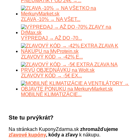
PNEUMATIKY OD 24€ →...
ZĽAVA -10% → NA VŠET...
VÝPREDAJ → AŽ DO -70...
ZĽAVOVÝ KÓD → -42% E...
ZĽAVOVÝ KÓD → -5€ EX...
MOBILNÉ KLIMATIZÁCIE...
Ste tu prvýkrát?
Na stránkach KuponyZdarma.sk
zhromažďujeme
zľavové kupóny
, kódy a zľavy
k nákupu.