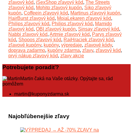
zľavový kód
,
iSexShop zľavový kód
,
The Streets
zľavový kód
,
Mohito zľavový kupón
,
Siko zľavový
kupón
,
Coffeein zľavový kód
,
Martinus zľavový kupón
,
HairBurst zľavový kód
,
MojaLekaren zľavový kód
,
Philips zľavový kód
,
Philips zľavový kód
,
Mamido
zľavový kód
,
OBI zľavový kupón
,
Sinsay zľavový kód
,
Nabbi zľavový kód
,
Artmie zľavový kód
,
Parys zľavový
kód
,
Shooos zľavový kód
,
RajHraciek zľavový kód
,
zľavové kupóny
,
kupóny
,
výpredaje
,
zľavové kódy
,
doprava zadarmo
,
kupóny zdarma
,
zľavy
,
zľavový kód
,
prvý nákup zľavový kód
,
zľavy akcie
Potrebujete poradiť?
Martin čaká na Vaše otázky. Opýtajte sa, rád
pomôžem
martin@kuponyzdarma.sk
Najobľúbenejšie zľavy