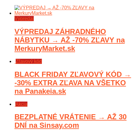
Výpredaj
VÝPREDAJ ZÁHRADNÉHO
NÁBYTKU → AŽ -70% ZĽAVY na
MerkuryMarket.sk
Zľavový kód
BLACK FRIDAY ZĽAVOVÝ KÓD →
-30% EXTRA ZĽAVA NA VŠETKO
na Panakeia.sk
Akcia
BEZPLATNÉ VRÁTENIE → AŽ 30
DNÍ na Sinsay.com