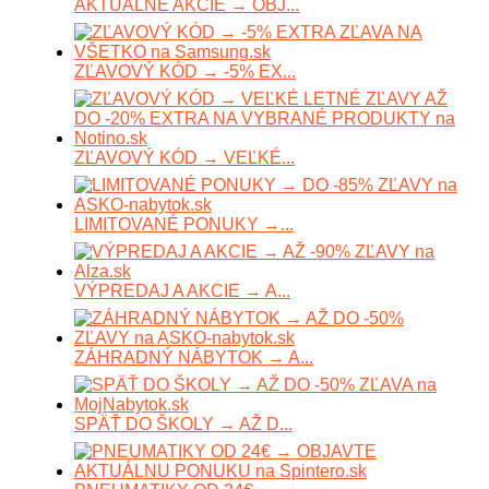
AKTUÁLNE AKCIE → OBJ...
ZĽAVOVÝ KÓD → -5% EX...
ZĽAVOVÝ KÓD → VEĽKÉ...
LIMITOVANÉ PONUKY →...
VÝPREDAJ A AKCIE → A...
ZÁHRADNÝ NÁBYTOK → A...
SPÄŤ DO ŠKOLY → AŽ D...