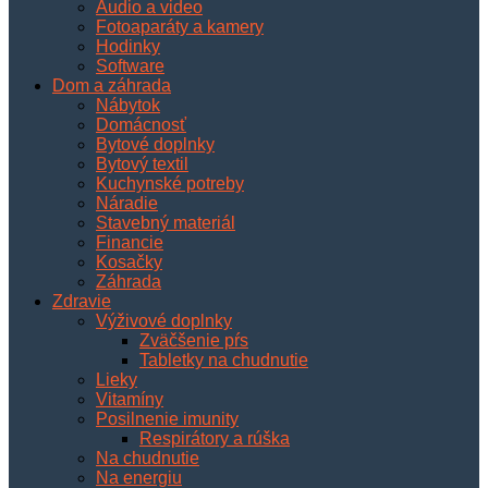
Audio a video
Fotoaparáty a kamery
Hodinky
Software
Dom a záhrada
Nábytok
Domácnosť
Bytové doplnky
Bytový textil
Kuchynské potreby
Náradie
Stavebný materiál
Financie
Kosačky
Záhrada
Zdravie
Výživové doplnky
Zväčšenie pŕs
Tabletky na chudnutie
Lieky
Vitamíny
Posilnenie imunity
Respirátory a rúška
Na chudnutie
Na energiu