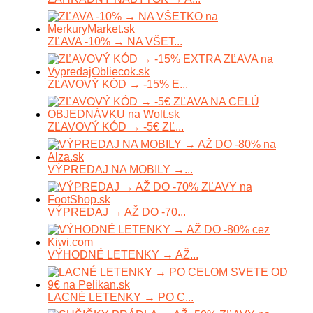
ZĽAVA -10% → NA VŠET...
ZĽAVOVÝ KÓD → -15% E...
ZĽAVOVÝ KÓD → -5€ ZĽ...
VÝPREDAJ NA MOBILY →...
VÝPREDAJ → AŽ DO -70...
VÝHODNÉ LETENKY → AŽ...
LACNÉ LETENKY → PO C...