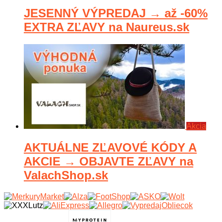
JESENNÝ VÝPREDAJ → až -60%
EXTRA ZĽAVY na Naureus.sk
Akcia
AKTUÁLNE ZĽAVOVÉ KÓDY A
AKCIE → OBJAVTE ZĽAVY na
ValachShop.sk