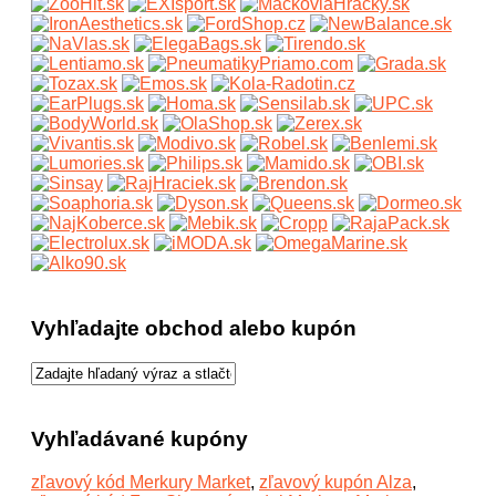
Vyhľadajte obchod alebo kupón
Vyhľadávané kupóny
zľavový kód Merkury Market
,
zľavový kupón Alza
,