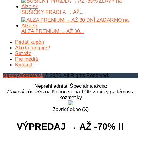
SUŠIČKY PRÁDLA → AŽ...
ALZA PREMIUM → AŽ 30...
Pridať kupón
Ako to funguje?
Súťaže
Pre médiá
Kontakt
KuponyZdarma.sk
© 2026. All Rights Reserved.
Neprehliadnite! Špeciálna akcia:
Zľavový kód -5% na Notino.sk na TOP značky parfémov a
kozmetiky
Zavrieť okno (X)
VÝPREDAJ → AŽ -70% !!