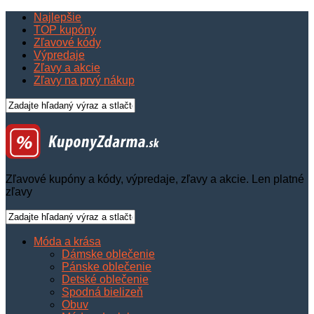
Najlepšie
TOP kupóny
Zľavové kódy
Výpredaje
Zľavy a akcie
Zľavy na prvý nákup
Zľavové kupóny a kódy, výpredaje, zľavy a akcie. Len platné
zľavy
Móda a krása
Dámske oblečenie
Pánske oblečenie
Detské oblečenie
Spodná bielizeň
Obuv