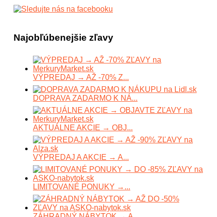
Najobľúbenejšie zľavy
VÝPREDAJ → AŽ -70% Z...
DOPRAVA ZADARMO K NÁ...
AKTUÁLNE AKCIE → OBJ...
VÝPREDAJ A AKCIE → A...
LIMITOVANÉ PONUKY →...
ZÁHRADNÝ NÁBYTOK → A...