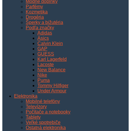
Módne doplnky
Parfémy
Kozmetika
Drogéria
Šperky a bižutéria
Podľa značky
Adidas
Asics
Calvin Klein
GAP
GUESS
Karl Lagerfeld
Lacoste
New Balance
Nike
Puma
Tommy Hilfiger
Under Armour
Elektronika
Mobilné telefóny
Televízory
Počítače a notebooky
Tablety
Veľké spotrebiče
Ostatná elektronika