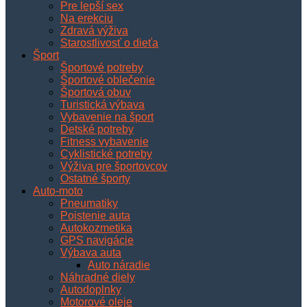
Pre lepší sex
Na erekciu
Zdravá výživa
Starostlivosť o dieťa
Šport
Športové potreby
Športové oblečenie
Športová obuv
Turistická výbava
Vybavenie na šport
Detské potreby
Fitness vybavenie
Cyklistické potreby
Výživa pre športovcov
Ostatné športy
Auto-moto
Pneumatiky
Poistenie auta
Autokozmetika
GPS navigácie
Výbava auta
Auto náradie
Náhradné diely
Autodoplnky
Motorové oleje