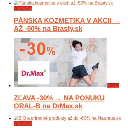
Výpredaj
PÁNSKA KOZMETIKA V AKCII →
AŽ -50% na Brasty.sk
Akcia
ZĽAVA -30% → NA PONUKU
ORAL-B na DrMax.sk
Výpredaj