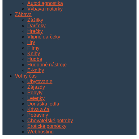
Autodiagnostika
Výbava motorky
Zábava
Zážitky
Darčeky
Hračky
Vtipné darčeky
Hry
Filmy
Knihy
Hudba
Hudobné nástroje
E-knihy
Voľný čas
Ubytovanie
Zájazdy
Pobyty
Letenky
Donáška jedla
Káva a čaj
Potraviny
Chovateľské potreby
Erotické pomôcky
Webhosting