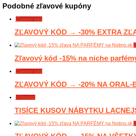
Podobné zľavové kupóny
Zľavový kód
ZĽAVOVÝ KÓD → -30% EXTRA ZĽA
Z
Zľavový kód -15% na niche parfém
Zľavový kód
ZĽAVOVÝ KÓD → -20% NA ORAL-B
Výpredaj
TISÍCE KUSOV NÁBYTKU LACNEJŠI
Z