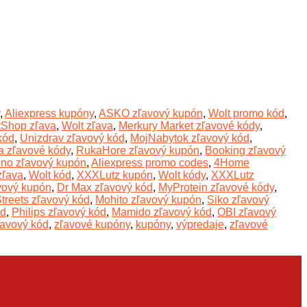
,
Aliexpress kupóny
,
ASKO zľavový kupón
,
Wolt promo kód
,
tShop zľava
,
Wolt zľava
,
Merkury Market zľavové kódy
,
kód
,
Unizdrav zľavový kód
,
MojNabytok zľavový kód
,
a zľavové kódy
,
RukaHore zľavový kupón
,
Booking zľavový
ino zľavový kupón
,
Aliexpress promo codes
,
4Home
ľava
,
Wolt kód
,
XXXLutz kupón
,
Wolt kódy
,
XXXLutz
vový kupón
,
Dr Max zľavový kód
,
MyProtein zľavové kódy
,
treets zľavový kód
,
Mohito zľavový kupón
,
Siko zľavový
ód
,
Philips zľavový kód
,
Mamido zľavový kód
,
OBI zľavový
ľavový kód
,
zľavové kupóny
,
kupóny
,
výpredaje
,
zľavové