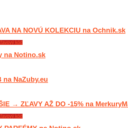
VA NA NOVÚ KOLEKCIU na Ochnik.sk
ľavový kód
y na Notino.sk
 na NaZuby.eu
E → ZĽAVY AŽ DO -15% na MerkuryMa
ľavový kód