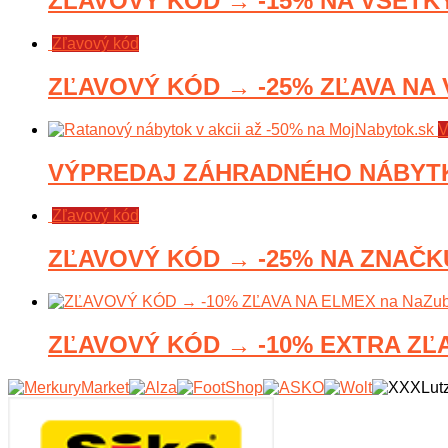
ZĽAVOVÝ KÓD → -15% NA VŠETKY
Zľavový kód
ZĽAVOVÝ KÓD → -25% ZĽAVA NA 
V
VÝPREDAJ ZÁHRADNÉHO NÁBYTKU 
Zľavový kód
ZĽAVOVÝ KÓD → -25% NA ZNAČKU 
ZĽAVOVÝ KÓD → -10% EXTRA ZĽA