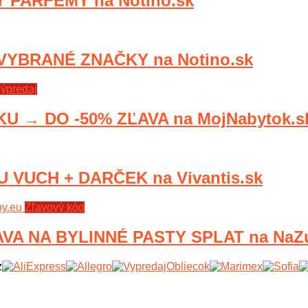
 PARFÉMY na Notino.sk
VYBRANÉ ZNAČKY na Notino.sk
ýpredaj
→ DO -50% ZĽAVA na MojNabytok.s
VUCH + DARČEK na Vivantis.sk
Zľavový kód
VA NA BYLINNÉ PASTY SPLAT na NaZ