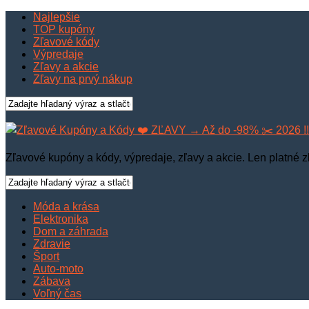
Najlepšie
TOP kupóny
Zľavové kódy
Výpredaje
Zľavy a akcie
Zľavy na prvý nákup
Zľavové kupóny a kódy, výpredaje, zľavy a akcie. Len platné z
Móda a krása
Elektronika
Dom a záhrada
Zdravie
Šport
Auto-moto
Zábava
Voľný čas