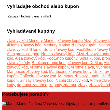
Vyhľadajte obchod alebo kupón
Vyhľadávané kupóny
zľavový kód Merkury Market
,
zľavový kupón Alza
,
zľavový 
4Home zľavový kód
,
Merkury Market zľavový kupón
,
Notino
zľavový kód 4Home
,
Sofia zľavový kód
,
FootShop zľavový 
Aliexpress coupon
,
Notino zľavový kód
,
Alza zľavový kupó
kód
,
Alza zľavový kód
,
FootShop kupóny
,
Sofia kupón
,
prom
zľavové kódy
,
Booking promo kód
,
zľavový kód Dr Max
,
Ali
zľavový kód
,
4Home zľavový kupón
,
4Home zľava
,
Vypreda
Manboxeo zľavový kód
,
Manboxeo zľavové kódy
,
Unizdrav
kupón
,
Coffeein zľavový kód
,
Martinus zľavový kupón
,
Hair
kupón
,
Sinsay zľavový kód
,
Nabbi zľavový kód
,
Artmie zľav
kódy
,
doprava zadarmo
,
kupóny zdarma
,
zľavy
,
zľavový kód
Potrebujete poradiť?
Martin čaká na Vaše otázky. Opýtajte sa, rád pomôže