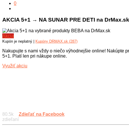
0
AKCIA 5+1 → NA SUNAR PRE DETI na DrMax.s
Akcia
Kupón je neplatný |
Kupóny DRMAX.sk (287)
Nakupujte s nami vždy o niečo výhodnejšie online! Nakúpte p
5+1. Platí len pri nákupe online.
Využiť akciu
80.5k
Zdieľať na Facebook
zdieľaní