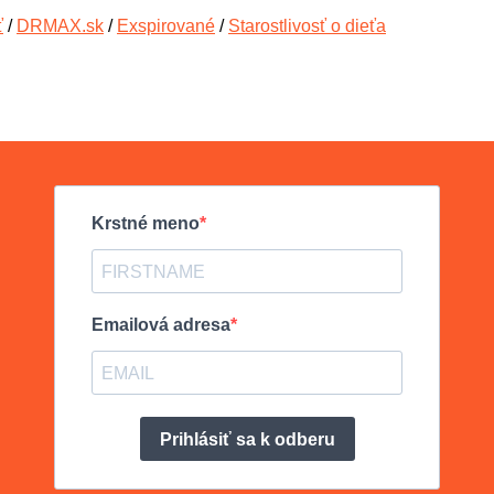
ť
/
DRMAX.sk
/
Exspirované
/
Starostlivosť o dieťa