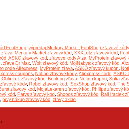
kód FootShop
,
výpredaj Merkury Market
,
FootShop zľavové kódy
 zľava
,
Merkury Market zľavový kód
,
XXXLutz zľavový kód
,
Foo
kód
,
ASKO zľavový kód
,
zľavové kódy Alza
,
MyProtein zľavový 
n
,
zľava Dr Max
,
Wolt zľavový kód
,
MojNabytok zľavový kód
,
Alz
o code Aliexpress
,
MyProtein zľava
,
ASKO zľavový kupón
,
Not
express coupons
,
Notino zľavové kódy
,
Aliexpress code
,
ASKO z
jObliecok zľavový kód
,
Booking zľava
,
Notino kupón
,
Sofia zľa
 zľavové kódy
,
Robel zľavový kód
,
iSexShop zľavový kód
,
The S
Burst zľavový kód
,
MojaLekaren zľavový kód
,
Philips zľavový k
ový kód
,
Parys zľavový kód
,
Shooos zľavový kód
,
RajHraciek z
,
prvý nákup zľavový kód
,
zľavy akcie
m