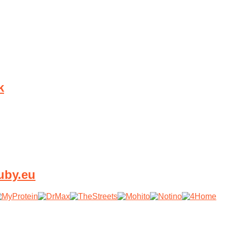
k
uby.eu