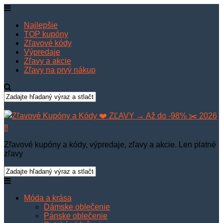
Najlepšie
TOP kupóny
Zľavové kódy
Výpredaje
Zľavy a akcie
Zľavy na prvý nákup
Zľavové kupóny a kódy, výpredaje, zľavy a akcie. Len platné
zľavy
Móda a krása
Dámske oblečenie
Pánske oblečenie