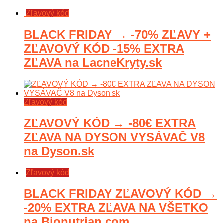
Zľavový kód
BLACK FRIDAY → -70% ZĽAVY +
ZĽAVOVÝ KÓD -15% EXTRA
ZĽAVA na LacneKryty.sk
Zľavový kód
ZĽAVOVÝ KÓD → -80€ EXTRA
ZĽAVA NA DYSON VYSÁVAČ V8
na Dyson.sk
Zľavový kód
BLACK FRIDAY ZĽAVOVÝ KÓD →
-20% EXTRA ZĽAVA NA VŠETKO
na Bionutrian.com