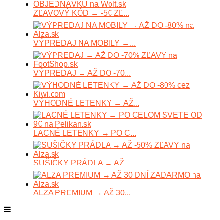
ZĽAVOVÝ KÓD → -5€ ZĽ...
VÝPREDAJ NA MOBILY →...
VÝPREDAJ → AŽ DO -70...
VÝHODNÉ LETENKY → AŽ...
LACNÉ LETENKY → PO C...
SUŠIČKY PRÁDLA → AŽ...
ALZA PREMIUM → AŽ 30...