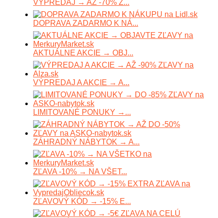
VÝPREDAJ → AŽ -70% Z...
DOPRAVA ZADARMO K NÁ...
AKTUÁLNE AKCIE → OBJ...
VÝPREDAJ A AKCIE → A...
LIMITOVANÉ PONUKY →...
ZÁHRADNÝ NÁBYTOK → A...
ZĽAVA -10% → NA VŠET...
ZĽAVOVÝ KÓD → -15% E...