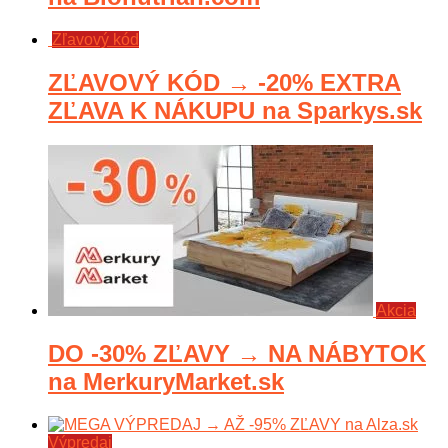
Zľavový kód
ZĽAVOVÝ KÓD → -20% EXTRA
ZĽAVA K NÁKUPU na Sparkys.sk
Akcia
DO -30% ZĽAVY → NA NÁBYTOK
na MerkuryMarket.sk
Výpredaj