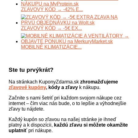
ZĽAVOVÝ KÓD → -42% E...
ZĽAVOVÝ KÓD → -5€ EX...
MOBILNÉ KLIMATIZÁCIE...
Ste tu prvýkrát?
Na stránkach KuponyZdarma.sk
zhromažďujeme
zľavové kupóny
, kódy a zľavy
k nákupu.
Začnite s nami šetriť pri každom svojom nákupe cez
internet – čím viac nás bude, o to lepšie a výhodnejšie
zľavy tu nájdete.
Každý kupón so zľavou na našej stránke je ihneď
platný a k dispozícii,
každú zľavu si môžete okamžite
uplatniť
pri nákupe.