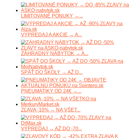
LIMITOVANÉ PONUKY →...
VÝPREDAJ A AKCIE → A...
ZÁHRADNÝ NÁBYTOK → A...
SPÄŤ DO ŠKOLY → AŽ D...
PNEUMATIKY OD 24€ →...
ZĽAVA -10% → NA VŠET...
VÝPREDAJ → AŽ DO -70...