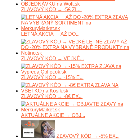
ZĽAVOVÝ KÓD → -5€ ZĽ...
LETNÁ AKCIA → AŽ DO...
ZĽAVOVÝ KÓD → VEĽKÉ...
ZĽAVOVÝ KÓD → -15% E...
ZĽAVOVÝ KÓD → -8€ EX...
AKTUÁLNE AKCIE → OBJ...
ZĽAVOVÝ KÓD → -5% EX...