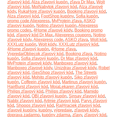
zľavový kód
,
Alza zľavový kupón
,
zľava Dr Max
,
Wolt
zľavový kód
,
MojNabytok zľavový kód
,
Alza zľavové
kódy
,
RukaHore zľavový kupón
,
Booking zľavový kód
,
Alza zľavový kód
,
FootShop kupóny
,
Sofia kupón
,
promo code Aliexpress
,
MyProtein zľava
,
ASKO
zľavový kupón
,
Notino zľavový kupón
,
Aliexpress
promo codes
,
4Home zľavové kódy
,
Booking promo
kód
,
zľavový kód Dr Max
,
Aliexpress coupons
,
Notino
zľavové kódy
,
Aliexpress code
,
ASKO zľava
,
Wolt kód
,
XXXLutz kupón
,
Wolt kódy
,
XXXLutz zľavový kód
,
4Home zľavový kupón
,
4Home zľava
,
VypredajObliecok zľavový kód
,
Booking zľava
,
Notino
kupón
,
Sofia zľavový kupón
,
Dr Max zľavový kód
,
MyProtein zľavové kódy
,
Manboxeo zľavový kód
,
Manboxeo zľavové kódy
,
Unizdrav zľavové kódy
,
Robel
zľavový kód
,
iSexShop zľavový kód
,
The Streets
zľavový kód
,
Mohito zľavový kupón
,
Siko zľavový
kupón
,
Coffeein zľavový kód
,
Martinus zľavový kupón
,
HairBurst zľavový kód
,
MojaLekaren zľavový kód
,
Philips zľavový kód
,
Philips zľavový kód
,
Mamido
zľavový kód
,
OBI zľavový kupón
,
Sinsay zľavový kód
,
Nabbi zľavový kód
,
Artmie zľavový kód
,
Parys zľavový
kód
,
Shooos zľavový kód
,
RajHraciek zľavový kód
,
zľavové kupóny
,
kupóny
,
výpredaje
,
zľavové kódy
,
doprava zadarmo
,
kupóny zdarma
,
zľavy
,
zľavový kód
,