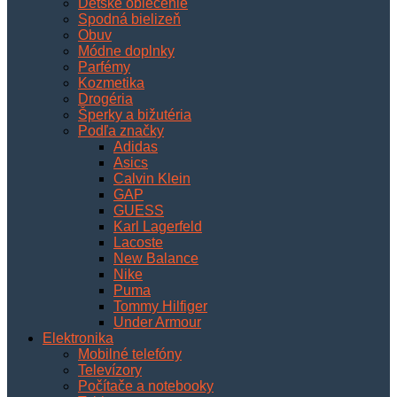
Detské oblečenie
Spodná bielizeň
Obuv
Módne doplnky
Parfémy
Kozmetika
Drogéria
Šperky a bižutéria
Podľa značky
Adidas
Asics
Calvin Klein
GAP
GUESS
Karl Lagerfeld
Lacoste
New Balance
Nike
Puma
Tommy Hilfiger
Under Armour
Elektronika
Mobilné telefóny
Televízory
Počítače a notebooky