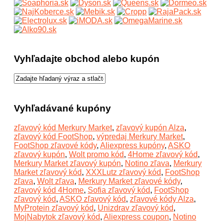
Vyhľadajte obchod alebo kupón
Vyhľadávané kupóny
zľavový kód Merkury Market
,
zľavový kupón Alza
,
zľavový kód FootShop
,
výpredaj Merkury Market
,
FootShop zľavové kódy
,
Aliexpress kupóny
,
ASKO
zľavový kupón
,
Wolt promo kód
,
4Home zľavový kód
,
Merkury Market zľavový kupón
,
Notino zľava
,
Merkury
Market zľavový kód
,
XXXLutz zľavový kód
,
FootShop
zľava
,
Wolt zľava
,
Merkury Market zľavové kódy
,
zľavový kód 4Home
,
Sofia zľavový kód
,
FootShop
zľavový kód
,
ASKO zľavový kód
,
zľavové kódy Alza
,
MyProtein zľavový kód
,
Unizdrav zľavový kód
,
MojNabytok zľavový kód
,
Aliexpress coupon
,
Notino