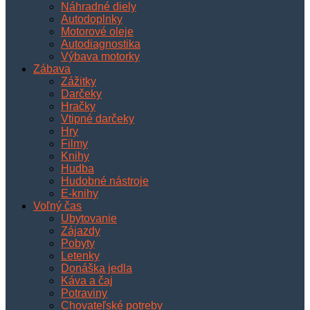
Náhradné diely
Autodoplnky
Motorové oleje
Autodiagnostika
Výbava motorky
Zábava
Zážitky
Darčeky
Hračky
Vtipné darčeky
Hry
Filmy
Knihy
Hudba
Hudobné nástroje
E-knihy
Voľný čas
Ubytovanie
Zájazdy
Pobyty
Letenky
Donáška jedla
Káva a čaj
Potraviny
Chovateľské potreby