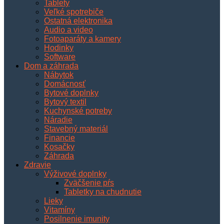
Tablety
Veľké spotrebiče
Ostatná elektronika
Audio a video
Fotoaparáty a kamery
Hodinky
Software
Dom a záhrada
Nábytok
Domácnosť
Bytové doplnky
Bytový textil
Kuchynské potreby
Náradie
Stavebný materiál
Financie
Kosačky
Záhrada
Zdravie
Výživové doplnky
Zväčšenie pŕs
Tabletky na chudnutie
Lieky
Vitamíny
Posilnenie imunity