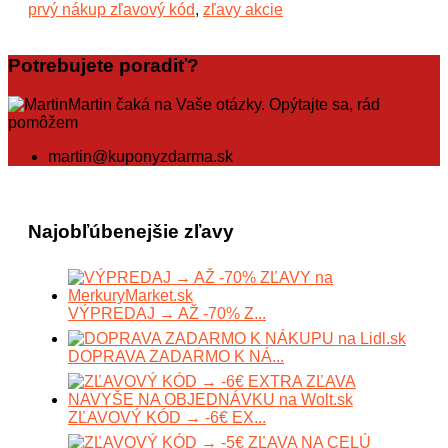
prvý nákup zľavový kód
,
zľavy akcie
Potrebujete poradiť?
Martin čaká na Vaše otázky. Opýtajte sa, rád
pomôžem
martin@kuponyzdarma.sk
Najobľúbenejšie zľavy
VÝPREDAJ → AŽ -70% Z...
DOPRAVA ZADARMO K NÁ...
ZĽAVOVÝ KÓD → -6€ EX...