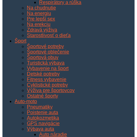
Respirátory a rúška
Na chudnutie
Na energiu
Pre lepší sex
Na erekciu
Zdravá výživa
Starostlivosť o dieťa
Šport
Športové potreby
Športové oblečenie
Športová obuv
Turistická výbava
Vybavenie na šport
Detské potreby
Fitness vybavenie
Cyklistické potreby
Výživa pre športovcov
Ostatné športy
Auto-moto
Pneumatiky
Poistenie auta
Autokozmetika
GPS navigácie
Výbava auta
Auto náradie