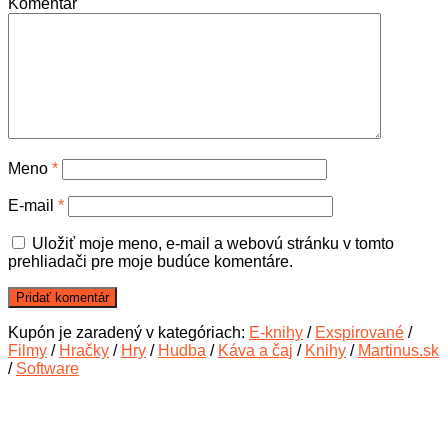
Komentár
Meno
*
E-mail
*
Uložiť moje meno, e-mail a webovú stránku v tomto
prehliadači pre moje budúce komentáre.
Kupón je zaradený v kategóriach:
E-knihy
/
Exspirované
/
Filmy
/
Hračky
/
Hry
/
Hudba
/
Káva a čaj
/
Knihy
/
Martinus.sk
/
Software