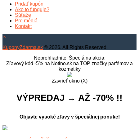
Pridať kupón
Ako to funguje?
Súťaže
Pre médiá
Kontakt
KuponyZdarma.sk
© 2026. All Rights Reserved.
Neprehliadnite! Špeciálna akcia:
Zľavový kód -5% na Notino.sk na TOP značky parfémov a
kozmetiky
Zavrieť okno (X)
VÝPREDAJ → AŽ -70% !!
Objavte vysoké zľavy v špeciálnej ponuke!