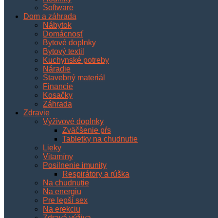
Software
Dom a záhrada
Nábytok
Domácnosť
Bytové doplnky
Bytový textil
Kuchynské potreby
Náradie
Stavebný materiál
Financie
Kosačky
Záhrada
Zdravie
Výživové doplnky
Zväčšenie pŕs
Tabletky na chudnutie
Lieky
Vitamíny
Posilnenie imunity
Respirátory a rúška
Na chudnutie
Na energiu
Pre lepší sex
Na erekciu
Zdravá výživa