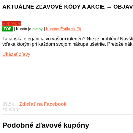
AKTUÁLNE ZĽAVOVÉ KÓDY A AKCIE → OBJAVTE
Výpredaj
TOP
| Kupón je
platný
|
Kupóny Estila.sk (3)
Talianska elegancia vo vašom interiéri? Nie je problém! Navštív
vďaka ktorým pri každom svojom nákupe ušetríte. Pretože nák
Ukázať zľavy
89.5k
Zdieľať na Facebook
zdieľaní
Podobné zľavové kupóny