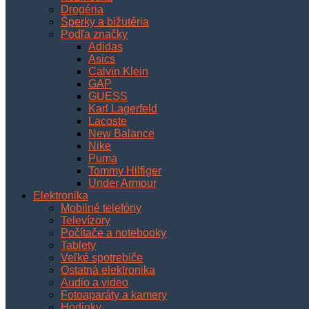
Drogéria
Šperky a bižutéria
Podľa značky
Adidas
Asics
Calvin Klein
GAP
GUESS
Karl Lagerfeld
Lacoste
New Balance
Nike
Puma
Tommy Hilfiger
Under Armour
Elektronika
Mobilné telefóny
Televízory
Počítače a notebooky
Tablety
Veľké spotrebiče
Ostatná elektronika
Audio a video
Fotoaparáty a kamery
Hodinky