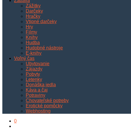
Zábava
Zážitky
Darčeky
Hračky
Vtipné darčeky
Hry
Filmy
Knihy
Hudba
Hudobné nástroje
E-knihy
Voľný čas
Ubytovanie
Zájazdy
Pobyty
Letenky
Donáška jedla
Káva a čaj
Potraviny
Chovateľské potreby
Erotické pomôcky
Webhosting
0