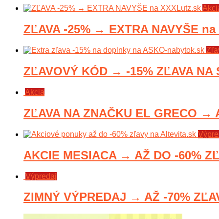
Akci
ZĽAVA -25% → EXTRA NAVYŠE na 
Zľa
ZĽAVOVÝ KÓD → -15% ZĽAVA NA 
Akcia
ZĽAVA NA ZNAČKU EL GRECO → AŽ
Výpre
AKCIE MESIACA → AŽ DO -60% ZĽA
Výpredaj
ZIMNÝ VÝPREDAJ → AŽ -70% ZĽAV