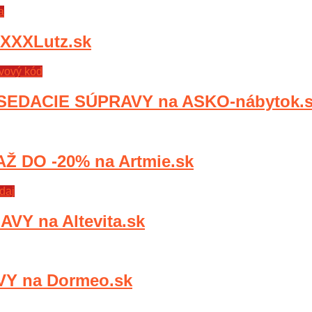
a
XXXLutz.sk
vový kód
SEDACIE SÚPRAVY na ASKO-nábytok.
 DO -20% na Artmie.sk
daj
VY na Altevita.sk
Y na Dormeo.sk