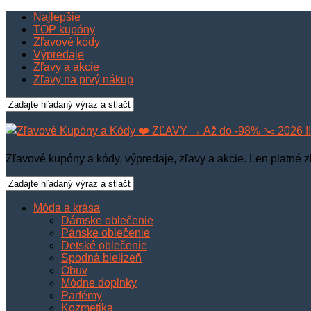
Najlepšie
TOP kupóny
Zľavové kódy
Výpredaje
Zľavy a akcie
Zľavy na prvý nákup
Zľavové kupóny a kódy, výpredaje, zľavy a akcie. Len platné z
Móda a krása
Dámske oblečenie
Pánske oblečenie
Detské oblečenie
Spodná bielizeň
Obuv
Módne doplnky
Parfémy
Kozmetika