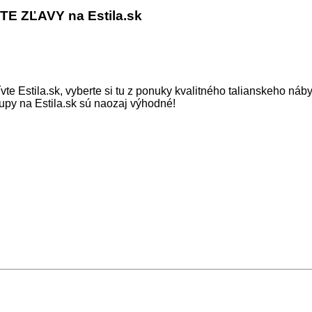
 ZĽAVY na Estila.sk
te Estila.sk, vyberte si tu z ponuky kvalitného talianskeho náby
upy na Estila.sk sú naozaj výhodné!