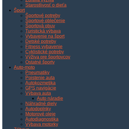
Starostlivosť o dieťa
Šport
Športové potreby
Športové oblečenie
Športová obuv
Turistická výbava
Vybavenie na šport
Detské potreby
Fitness vybavenie
Cyklistické potreby
Výživa pre športovcov
Ostatné športy
Auto-moto
Pneumatiky
Poistenie auta
Autokozmetika
GPS navigácie
Výbava auta
Auto náradie
Náhradné diely
Autodoplnky
Motorové oleje
Autodiagnostika
Výbava motorky