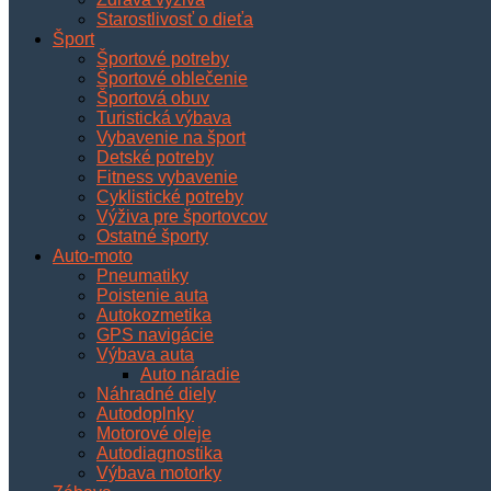
Starostlivosť o dieťa
Šport
Športové potreby
Športové oblečenie
Športová obuv
Turistická výbava
Vybavenie na šport
Detské potreby
Fitness vybavenie
Cyklistické potreby
Výživa pre športovcov
Ostatné športy
Auto-moto
Pneumatiky
Poistenie auta
Autokozmetika
GPS navigácie
Výbava auta
Auto náradie
Náhradné diely
Autodoplnky
Motorové oleje
Autodiagnostika
Výbava motorky