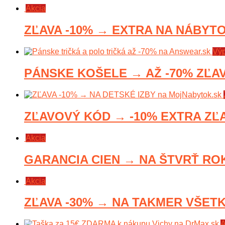
Akcia
ZĽAVA -10% → EXTRA NA NÁBYTOK
Výp
PÁNSKE KOŠELE → AŽ -70% ZĽAVY
ZĽAVOVÝ KÓD → -10% EXTRA ZĽA
Akcia
GARANCIA CIEN → NA ŠTVRŤ ROKA
Akcia
ZĽAVA -30% → NA TAKMER VŠETK
A