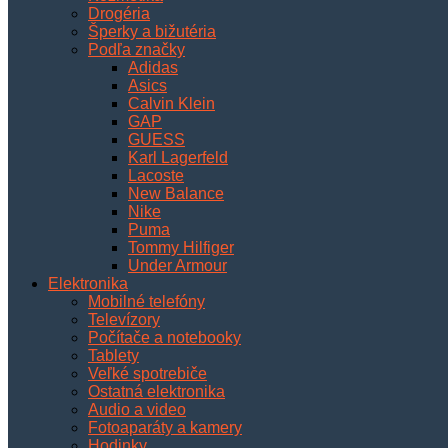
Drogéria
Šperky a bižutéria
Podľa značky
Adidas
Asics
Calvin Klein
GAP
GUESS
Karl Lagerfeld
Lacoste
New Balance
Nike
Puma
Tommy Hilfiger
Under Armour
Elektronika
Mobilné telefóny
Televízory
Počítače a notebooky
Tablety
Veľké spotrebiče
Ostatná elektronika
Audio a video
Fotoaparáty a kamery
Hodinky