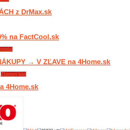
ÁCH z DrMax.sk
 na FactCool.sk
predaj
ÁKUPY → V ZĽAVE na 4Home.sk
Zľavový kód
a 4Home.sk