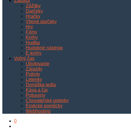
Zábava
Zážitky
Darčeky
Hračky
Vtipné darčeky
Hry
Filmy
Knihy
Hudba
Hudobné nástroje
E-knihy
Voľný čas
Ubytovanie
Zájazdy
Pobyty
Letenky
Donáška jedla
Káva a čaj
Potraviny
Chovateľské potreby
Erotické pomôcky
Webhosting
0