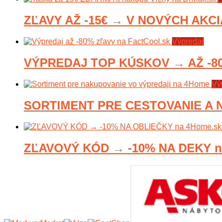
ZĽAVY AŽ -15€ → V NOVÝCH AKCI
Výpredaj
VÝPREDAJ TOP KÚSKOV → AŽ -80%
Vý
SORTIMENT PRE CESTOVANIE A N
ZĽAVOVÝ KÓD → -10% NA DEKY n