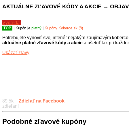
AKTUÁLNE ZĽAVOVÉ KÓDY A AKCIE → OBJAVT
Výpredaj
TOP
| Kupón je
platný
|
Kupóny Koberce.sk (8)
Potrebujete vynoviť svoj interiér nejakým zaujímavým koberco
aktuálne platné zľavové kódy a akcie
a ušetriť tak pri každo
Ukázať zľavy
89.5k
Zdieľať na Facebook
zdieľaní
Podobné zľavové kupóny