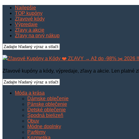
Najlepšie
TOP kupóny
Zľavové kódy
Výpredaje
Zľavy a akcie
Zľavy na prvý nákup
Zľavové kupóny a kódy, výpredaje, zľavy a akcie. Len platné z
Móda a krása
Dámske oblečenie
Pánske oblečenie
Detské oblečenie
Spodná bielizeň
Obuv
Módne doplnky
Parfémy
Kozmetika