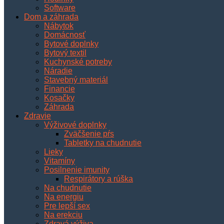
Software
Dom a záhrada
Nábytok
Domácnosť
Bytové doplnky
Bytový textil
Kuchynské potreby
Náradie
Stavebný materiál
Financie
Kosačky
Záhrada
Zdravie
Výživové doplnky
Zväčšenie pŕs
Tabletky na chudnutie
Lieky
Vitamíny
Posilnenie imunity
Respirátory a rúška
Na chudnutie
Na energiu
Pre lepší sex
Na erekciu
Zdravá výživa