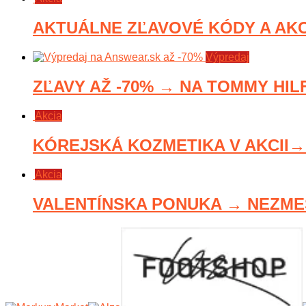
AKTUÁLNE ZĽAVOVÉ KÓDY A AKCI
Výpredaj
ZĽAVY AŽ -70% → NA TOMMY HILF
Akcia
KÓREJSKÁ KOZMETIKA V AKCII→ 
Akcia
VALENTÍNSKA PONUKA → NEZMEŠ