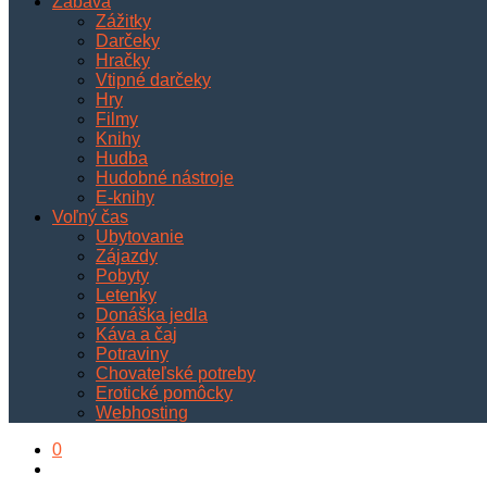
Zábava
Zážitky
Darčeky
Hračky
Vtipné darčeky
Hry
Filmy
Knihy
Hudba
Hudobné nástroje
E-knihy
Voľný čas
Ubytovanie
Zájazdy
Pobyty
Letenky
Donáška jedla
Káva a čaj
Potraviny
Chovateľské potreby
Erotické pomôcky
Webhosting
0