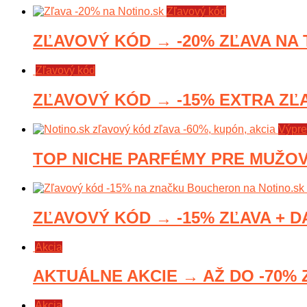
Zľavový kód
ZĽAVOVÝ KÓD → -20% ZĽAVA NA T
Zľavový kód
ZĽAVOVÝ KÓD → -15% EXTRA ZĽAV
Výpre
TOP NICHE PARFÉMY PRE MUŽOV →
ZĽAVOVÝ KÓD → -15% ZĽAVA + DA
Akcia
AKTUÁLNE AKCIE → AŽ DO -70% Z
Akcia