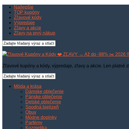
Najlepšie
TOP kupóny
Zľavové kódy
Výpredaje
Zľavy a akcie
Zľavy na prvý nákup
Zľavové kupóny a kódy, výpredaje, zľavy a akcie. Len platné z
Móda a krása
Dámske oblečenie
Pánske oblečenie
Detské oblečenie
Spodná bielizeň
Obuv
Módne doplnky
Parfémy
Kozmetika