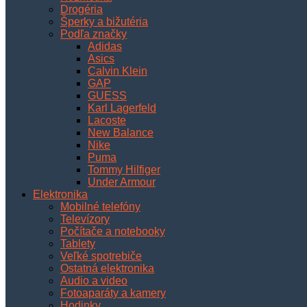
Drogéria
Šperky a bižutéria
Podľa značky
Adidas
Asics
Calvin Klein
GAP
GUESS
Karl Lagerfeld
Lacoste
New Balance
Nike
Puma
Tommy Hilfiger
Under Armour
Elektronika
Mobilné telefóny
Televízory
Počítače a notebooky
Tablety
Veľké spotrebiče
Ostatná elektronika
Audio a video
Fotoaparáty a kamery
Hodinky