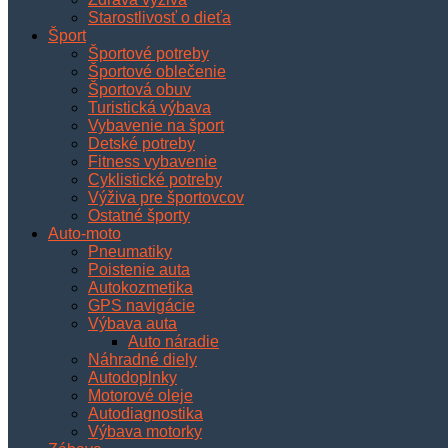
Starostlivosť o dieťa
Šport
Športové potreby
Športové oblečenie
Športová obuv
Turistická výbava
Vybavenie na šport
Detské potreby
Fitness vybavenie
Cyklistické potreby
Výživa pre športovcov
Ostatné športy
Auto-moto
Pneumatiky
Poistenie auta
Autokozmetika
GPS navigácie
Výbava auta
Auto náradie
Náhradné diely
Autodoplnky
Motorové oleje
Autodiagnostika
Výbava motorky