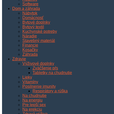
Software
Dom a záhrada
Nábytok
Domácnosť
Bytové doplnky
Bytový textil
Kuchynské potreby
Náradie
Stavebný materiál
Financie
Kosačky
Záhrada
Zdravie
Výživové doplnky
Zväčšenie pŕs
Tabletky na chudnutie
Lieky
Vitamíny
Posilnenie imunity
Respirátory a rúška
Na chudnutie
Na energiu
Pre lepší sex
Na erekciu
Zdravá výživa