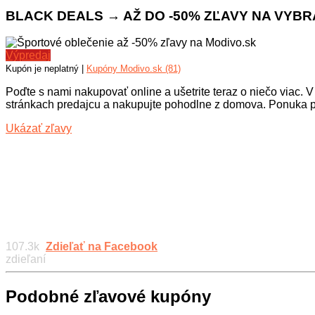
BLACK DEALS → AŽ DO -50% ZĽAVY NA VYBR
Výpredaj
Kupón je neplatný |
Kupóny Modivo.sk (81)
Poďte s nami nakupovať online a ušetrite teraz o niečo viac.
stránkach predajcu a nakupujte pohodlne z domova. Ponuka pl
Ukázať zľavy
107.3k
Zdieľať na Facebook
zdieľaní
Podobné zľavové kupóny