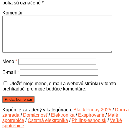
polia sú označené
*
Komentár
Meno
*
E-mail
*
Uložiť moje meno, e-mail a webovú stránku v tomto
prehliadači pre moje budúce komentáre.
Kupón je zaradený v kategóriach:
Black Friday 2025
/
Dom a
záhrada
/
Domácnosť
/
Elektronika
/
Exspirované
/
Malé
spotrebiče
/
Ostatná elektronika
/
Philips-eshop.sk
/
Veľké
spotrebiče