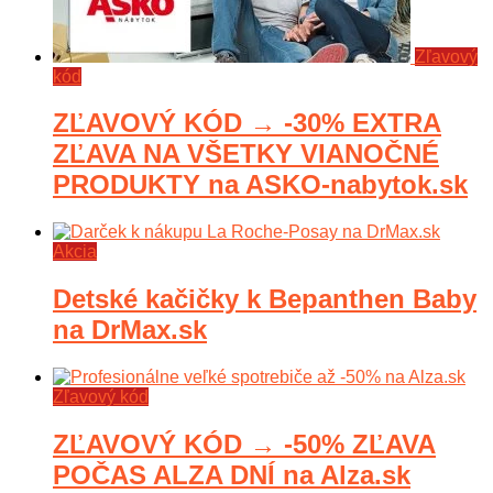
Zľavový
kód
ZĽAVOVÝ KÓD → -30% EXTRA
ZĽAVA NA VŠETKY VIANOČNÉ
PRODUKTY na ASKO-nabytok.sk
Akcia
Detské kačičky k Bepanthen Baby
na DrMax.sk
Zľavový kód
ZĽAVOVÝ KÓD → -50% ZĽAVA
POČAS ALZA DNÍ na Alza.sk