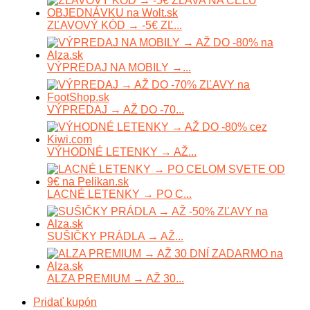
ZĽAVOVÝ KÓD → -5€ ZĽ...
VÝPREDAJ NA MOBILY →...
VÝPREDAJ → AŽ DO -70...
VÝHODNÉ LETENKY → AŽ...
LACNÉ LETENKY → PO C...
SUŠIČKY PRÁDLA → AŽ...
ALZA PREMIUM → AŽ 30...
Pridať kupón