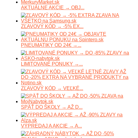
AKTUÁLNE AKCIE → OBJ...
ZĽAVOVÝ KÓD → -5% EX...
PNEUMATIKY OD 24€ →...
LIMITOVANÉ PONUKY →...
ZĽAVOVÝ KÓD → VEĽKÉ...
SPÄŤ DO ŠKOLY → AŽ D...
VÝPREDAJ A AKCIE → A...