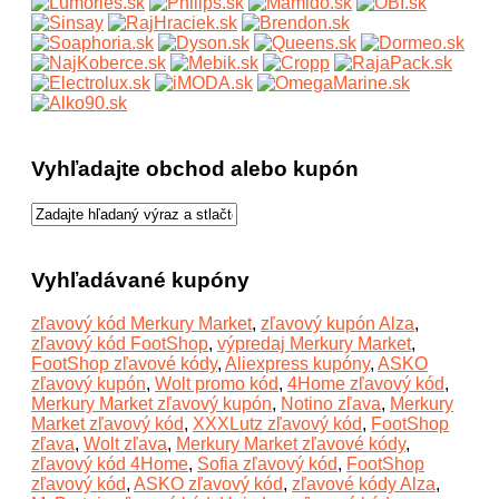
Vyhľadajte obchod alebo kupón
Vyhľadávané kupóny
zľavový kód Merkury Market
,
zľavový kupón Alza
,
zľavový kód FootShop
,
výpredaj Merkury Market
,
FootShop zľavové kódy
,
Aliexpress kupóny
,
ASKO
zľavový kupón
,
Wolt promo kód
,
4Home zľavový kód
,
Merkury Market zľavový kupón
,
Notino zľava
,
Merkury
Market zľavový kód
,
XXXLutz zľavový kód
,
FootShop
zľava
,
Wolt zľava
,
Merkury Market zľavové kódy
,
zľavový kód 4Home
,
Sofia zľavový kód
,
FootShop
zľavový kód
,
ASKO zľavový kód
,
zľavové kódy Alza
,