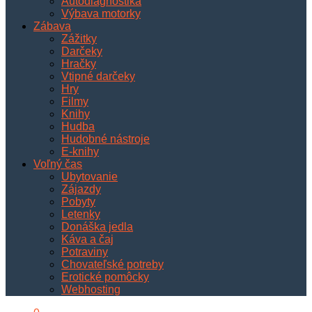
Autodiagnostika
Výbava motorky
Zábava
Zážitky
Darčeky
Hračky
Vtipné darčeky
Hry
Filmy
Knihy
Hudba
Hudobné nástroje
E-knihy
Voľný čas
Ubytovanie
Zájazdy
Pobyty
Letenky
Donáška jedla
Káva a čaj
Potraviny
Chovateľské potreby
Erotické pomôcky
Webhosting