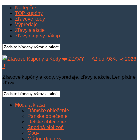
Najlepšie
TOP kupóny
Zľavové kódy
Výpredaje
Zľavy a akcie
Zľavy na prvý nákup
Zľavové kupóny a kódy, výpredaje, zľavy a akcie. Len platné
zľavy
Móda a krása
Dámske oblečenie
Pánske oblečenie
Detské oblečenie
Spodná bielizeň
Obuv
Módne doplnky