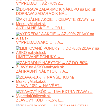
VÝPREDAJ → AŽ -70% Z...
DOPRAVA ZADARMO K NÁ...
AKTUÁLNE AKCIE → OBJ...
VÝPREDAJ A AKCIE → A...
LIMITOVANÉ PONUKY →...
ZÁHRADNÝ NÁBYTOK → A...
ZĽAVA -10% → NA VŠET...
ZĽAVOVÝ KÓD → -15% E...