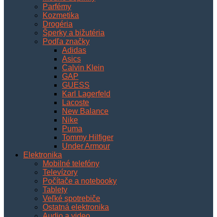
Parfémy
Kozmetika
Drogéria
Šperky a bižutéria
Podľa značky
Adidas
Asics
Calvin Klein
GAP
GUESS
Karl Lagerfeld
Lacoste
New Balance
Nike
Puma
Tommy Hilfiger
Under Armour
Elektronika
Mobilné telefóny
Televízory
Počítače a notebooky
Tablety
Veľké spotrebiče
Ostatná elektronika
Audio a video