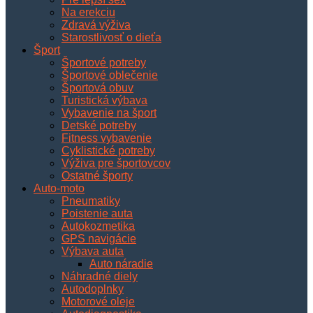
Na erekciu
Zdravá výživa
Starostlivosť o dieťa
Šport
Športové potreby
Športové oblečenie
Športová obuv
Turistická výbava
Vybavenie na šport
Detské potreby
Fitness vybavenie
Cyklistické potreby
Výživa pre športovcov
Ostatné športy
Auto-moto
Pneumatiky
Poistenie auta
Autokozmetika
GPS navigácie
Výbava auta
Auto náradie
Náhradné diely
Autodoplnky
Motorové oleje