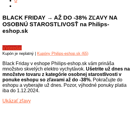
0
BLACK FRIDAY → AŽ DO -38% ZĽAVY NA
OSOBNÚ STAROSTLIVOSŤ na Philips-
eshop.sk
Výpredaj
Kupón je neplatný |
Kupóny Philips-eshop.sk (65)
Black Friday v eshope Philips-eshop.sk vám prináša
množstvo skvelých elektro vychytávok.
Ušetrite už dnes na
množstve tovaru z kategórie osobnej starostlivosti v
ponuke eshopu so zľavami až do -38%.
Pokračujte do
eshopu a vyberajte už dnes. Pozor, výhodné ponuky platia
iba do 1.12.2024.
Ukázať zľavy