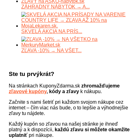
ZÁHRADNÝ NÁBYTOK → A...
SKVELÁ AKCIA NA PRÍS...
ZĽAVA -10% → NA VŠET...
Ste tu prvýkrát?
Na stránkach KuponyZdarma.sk
zhromažďujeme
zľavové kupóny
, kódy a zľavy
k nákupu.
Začnite s nami šetriť pri každom svojom nákupe cez
internet – čím viac nás bude, o to lepšie a výhodnejšie
zľavy tu nájdete.
Každý kupón so zľavou na našej stránke je ihneď
platný a k dispozícii,
každú zľavu si môžete okamžite
uplatniť
pri nákupe.