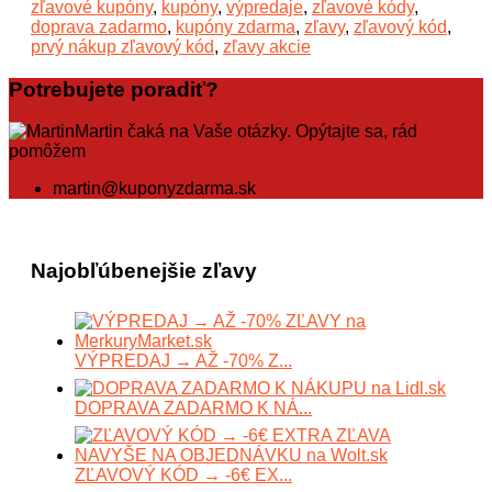
zľavové kupóny
,
kupóny
,
výpredaje
,
zľavové kódy
,
doprava zadarmo
,
kupóny zdarma
,
zľavy
,
zľavový kód
,
prvý nákup zľavový kód
,
zľavy akcie
Potrebujete poradiť?
Martin čaká na Vaše otázky. Opýtajte sa, rád
pomôžem
martin@kuponyzdarma.sk
Najobľúbenejšie zľavy
VÝPREDAJ → AŽ -70% Z...
DOPRAVA ZADARMO K NÁ...
ZĽAVOVÝ KÓD → -6€ EX...