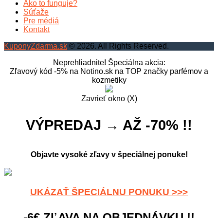
Ako to funguje?
Súťaže
Pre médiá
Kontakt
KuponyZdarma.sk
© 2026. All Rights Reserved.
Neprehliadnite! Špeciálna akcia:
Zľavový kód -5% na Notino.sk na TOP značky parfémov a
kozmetiky
Zavrieť okno (X)
VÝPREDAJ → AŽ -70% !!
Objavte vysoké zľavy v špeciálnej ponuke!
UKÁZAŤ ŠPECIÁLNU PONUKU >>>
-6€ ZĽAVA NA OBJEDNÁVKU !!