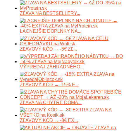
ZĽAVA NA BESTSELLERY...
LACNEJŠIE DOPLNKY NA...
ZĽAVOVÝ KÓD → -5€ ZĽ...
VÝPREDAJ ZÁHRADNÉHO...
ZĽAVOVÝ KÓD → -15% E...
ZĽAVA NA CHYTRÉ DOMÁ...
ZĽAVOVÝ KÓD → -8€ EX...