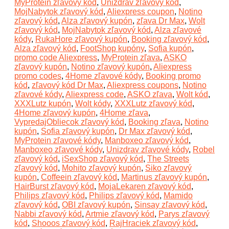
MyProtein zľavový kód
,
Unizdrav zľavový kód
,
MojNabytok zľavový kód
,
Aliexpress coupon
,
Notino
zľavový kód
,
Alza zľavový kupón
,
zľava Dr Max
,
Wolt
zľavový kód
,
MojNabytok zľavový kód
,
Alza zľavové
kódy
,
RukaHore zľavový kupón
,
Booking zľavový kód
,
Alza zľavový kód
,
FootShop kupóny
,
Sofia kupón
,
promo code Aliexpress
,
MyProtein zľava
,
ASKO
zľavový kupón
,
Notino zľavový kupón
,
Aliexpress
promo codes
,
4Home zľavové kódy
,
Booking promo
kód
,
zľavový kód Dr Max
,
Aliexpress coupons
,
Notino
zľavové kódy
,
Aliexpress code
,
ASKO zľava
,
Wolt kód
,
XXXLutz kupón
,
Wolt kódy
,
XXXLutz zľavový kód
,
4Home zľavový kupón
,
4Home zľava
,
VypredajObliecok zľavový kód
,
Booking zľava
,
Notino
kupón
,
Sofia zľavový kupón
,
Dr Max zľavový kód
,
MyProtein zľavové kódy
,
Manboxeo zľavový kód
,
Manboxeo zľavové kódy
,
Unizdrav zľavové kódy
,
Robel
zľavový kód
,
iSexShop zľavový kód
,
The Streets
zľavový kód
,
Mohito zľavový kupón
,
Siko zľavový
kupón
,
Coffeein zľavový kód
,
Martinus zľavový kupón
,
HairBurst zľavový kód
,
MojaLekaren zľavový kód
,
Philips zľavový kód
,
Philips zľavový kód
,
Mamido
zľavový kód
,
OBI zľavový kupón
,
Sinsay zľavový kód
,
Nabbi zľavový kód
,
Artmie zľavový kód
,
Parys zľavový
kód
,
Shooos zľavový kód
,
RajHraciek zľavový kód
,