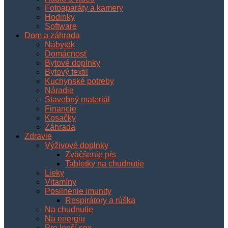
Fotoaparáty a kamery
Hodinky
Software
Dom a záhrada
Nábytok
Domácnosť
Bytové doplnky
Bytový textil
Kuchynské potreby
Náradie
Stavebný materiál
Financie
Kosačky
Záhrada
Zdravie
Výživové doplnky
Zväčšenie pŕs
Tabletky na chudnutie
Lieky
Vitamíny
Posilnenie imunity
Respirátory a rúška
Na chudnutie
Na energiu
Pre lepší sex