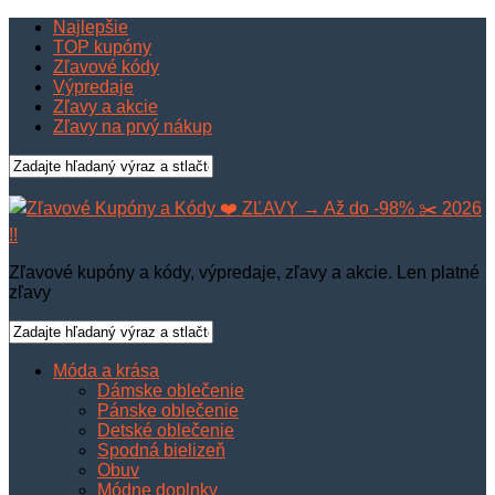
Najlepšie
TOP kupóny
Zľavové kódy
Výpredaje
Zľavy a akcie
Zľavy na prvý nákup
Zľavové kupóny a kódy, výpredaje, zľavy a akcie. Len platné
zľavy
Móda a krása
Dámske oblečenie
Pánske oblečenie
Detské oblečenie
Spodná bielizeň
Obuv
Módne doplnky