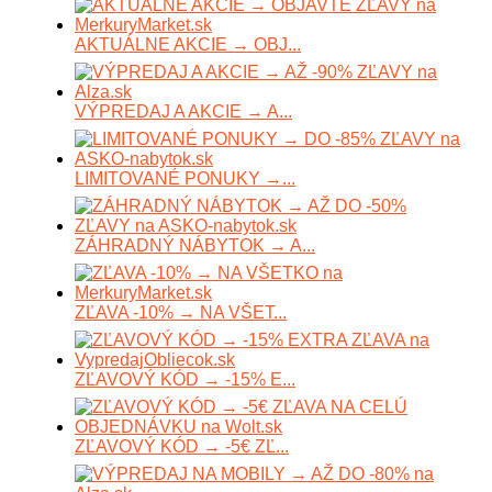
AKTUÁLNE AKCIE → OBJ...
VÝPREDAJ A AKCIE → A...
LIMITOVANÉ PONUKY →...
ZÁHRADNÝ NÁBYTOK → A...
ZĽAVA -10% → NA VŠET...
ZĽAVOVÝ KÓD → -15% E...
ZĽAVOVÝ KÓD → -5€ ZĽ...