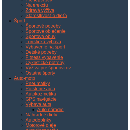
Na erekciu
Zdravá výživa
Starostlivosť o dieťa
Šport
Športové potreby
Športové oblečenie
Športová obuv
Turistická výbava
Vybavenie na šport
Detské potreby
Fitness vybavenie
Cyklistické potreby
Výživa pre športovcov
Ostatné športy
Auto-moto
Pneumatiky
Poistenie auta
Autokozmetika
GPS navigácie
Výbava auta
Auto náradie
Náhradné diely
Autodoplnky
Motorové oleje