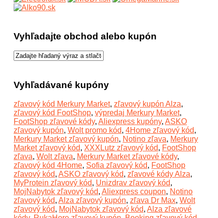
Vyhľadajte obchod alebo kupón
Vyhľadávané kupóny
zľavový kód Merkury Market
,
zľavový kupón Alza
,
zľavový kód FootShop
,
výpredaj Merkury Market
,
FootShop zľavové kódy
,
Aliexpress kupóny
,
ASKO
zľavový kupón
,
Wolt promo kód
,
4Home zľavový kód
,
Merkury Market zľavový kupón
,
Notino zľava
,
Merkury
Market zľavový kód
,
XXXLutz zľavový kód
,
FootShop
zľava
,
Wolt zľava
,
Merkury Market zľavové kódy
,
zľavový kód 4Home
,
Sofia zľavový kód
,
FootShop
zľavový kód
,
ASKO zľavový kód
,
zľavové kódy Alza
,
MyProtein zľavový kód
,
Unizdrav zľavový kód
,
MojNabytok zľavový kód
,
Aliexpress coupon
,
Notino
zľavový kód
,
Alza zľavový kupón
,
zľava Dr Max
,
Wolt
zľavový kód
,
MojNabytok zľavový kód
,
Alza zľavové
kódy
,
RukaHore zľavový kupón
,
Booking zľavový kód
,