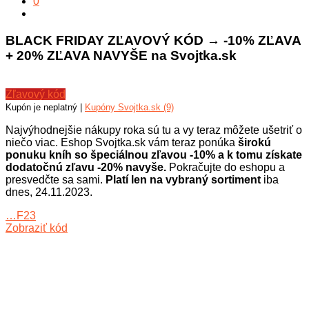
0
BLACK FRIDAY ZĽAVOVÝ KÓD → -10% ZĽAVA
+ 20% ZĽAVA NAVYŠE na Svojtka.sk
Zľavový kód
Kupón je neplatný |
Kupóny Svojtka.sk (9)
Najvýhodnejšie nákupy roka sú tu a vy teraz môžete ušetriť o
niečo viac. Eshop Svojtka.sk vám teraz ponúka
širokú
ponuku kníh so špeciálnou zľavou -10% a k tomu získate
dodatočnú zľavu -20% navyše.
Pokračujte do eshopu a
presvedčte sa sami.
Platí len na vybraný sortiment
iba
dnes, 24.11.2023.
…F23
Zobraziť kód