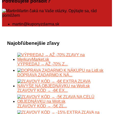
Potrebujete poradiť?
Martin čaká na Vaše otázky. Opýtajte sa, rád
pomôžem
martin@kuponyzdarma.sk
Najobľúbenejšie zľavy
VÝPREDAJ → AŽ -70% Z...
DOPRAVA ZADARMO K NÁ...
ZĽAVOVÝ KÓD → -6€ EX...
ZĽAVOVÝ KÓD → -5€ ZĽ...