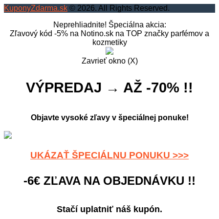
KuponyZdarma.sk
© 2026. All Rights Reserved.
Neprehliadnite! Špeciálna akcia:
Zľavový kód -5% na Notino.sk na TOP značky parfémov a
kozmetiky
Zavrieť okno (X)
VÝPREDAJ → AŽ -70% !!
Objavte vysoké zľavy v špeciálnej ponuke!
UKÁZAŤ ŠPECIÁLNU PONUKU >>>
-6€ ZĽAVA NA OBJEDNÁVKU !!
Stačí uplatniť náš kupón.