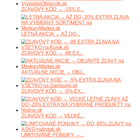
ZĽAVOVÝ KÓD → -15% E...
LETNÁ AKCIA → AŽ DO...
ZĽAVOVÝ KÓD → -8€ EX...
AKTUÁLNE AKCIE → OBJ...
ZĽAVOVÝ KÓD → -5% EX...
ZĽAVOVÝ KÓD → VEĽKÉ...
LIMITOVANÉ PONUKY →...