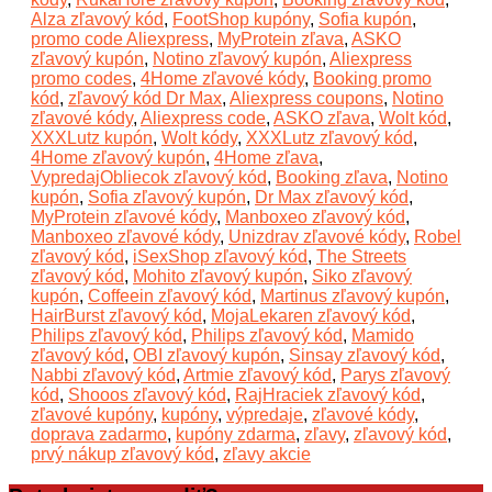
Alza zľavový kód
,
FootShop kupóny
,
Sofia kupón
,
promo code Aliexpress
,
MyProtein zľava
,
ASKO
zľavový kupón
,
Notino zľavový kupón
,
Aliexpress
promo codes
,
4Home zľavové kódy
,
Booking promo
kód
,
zľavový kód Dr Max
,
Aliexpress coupons
,
Notino
zľavové kódy
,
Aliexpress code
,
ASKO zľava
,
Wolt kód
,
XXXLutz kupón
,
Wolt kódy
,
XXXLutz zľavový kód
,
4Home zľavový kupón
,
4Home zľava
,
VypredajObliecok zľavový kód
,
Booking zľava
,
Notino
kupón
,
Sofia zľavový kupón
,
Dr Max zľavový kód
,
MyProtein zľavové kódy
,
Manboxeo zľavový kód
,
Manboxeo zľavové kódy
,
Unizdrav zľavové kódy
,
Robel
zľavový kód
,
iSexShop zľavový kód
,
The Streets
zľavový kód
,
Mohito zľavový kupón
,
Siko zľavový
kupón
,
Coffeein zľavový kód
,
Martinus zľavový kupón
,
HairBurst zľavový kód
,
MojaLekaren zľavový kód
,
Philips zľavový kód
,
Philips zľavový kód
,
Mamido
zľavový kód
,
OBI zľavový kupón
,
Sinsay zľavový kód
,
Nabbi zľavový kód
,
Artmie zľavový kód
,
Parys zľavový
kód
,
Shooos zľavový kód
,
RajHraciek zľavový kód
,
zľavové kupóny
,
kupóny
,
výpredaje
,
zľavové kódy
,
doprava zadarmo
,
kupóny zdarma
,
zľavy
,
zľavový kód
,
prvý nákup zľavový kód
,
zľavy akcie