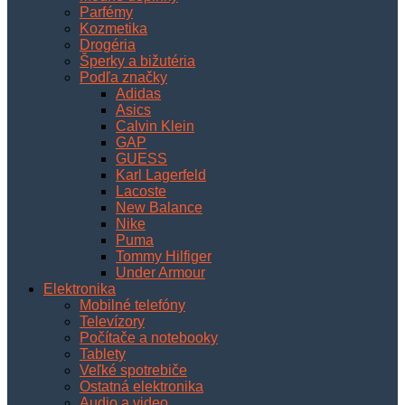
Parfémy
Kozmetika
Drogéria
Šperky a bižutéria
Podľa značky
Adidas
Asics
Calvin Klein
GAP
GUESS
Karl Lagerfeld
Lacoste
New Balance
Nike
Puma
Tommy Hilfiger
Under Armour
Elektronika
Mobilné telefóny
Televízory
Počítače a notebooky
Tablety
Veľké spotrebiče
Ostatná elektronika
Audio a video