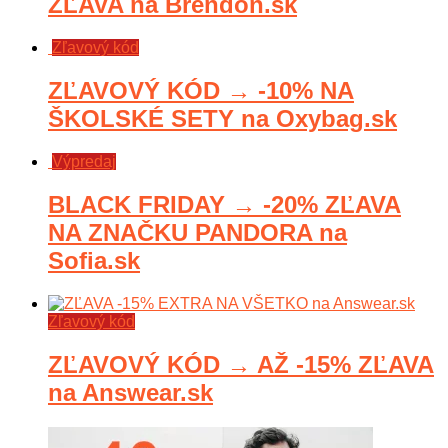
ZĽAVA na Brendon.sk
Zľavový kód
ZĽAVOVÝ KÓD → -10% NA
ŠKOLSKÉ SETY na Oxybag.sk
Výpredaj
BLACK FRIDAY → -20% ZĽAVA
NA ZNAČKU PANDORA na
Sofia.sk
Zľavový kód
ZĽAVOVÝ KÓD → AŽ -15% ZĽAVA
na Answear.sk