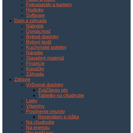
Fotoaparáty a kamery
Hodinky
Software
Dom a záhrada
Nábytok
Domácnosť
Bytové doplnky
Bytový textil
Kuchynské potreby
Náradie
Stavebný materiál
Financie
Kosačky
Záhrada
Zdravie
Výživové doplnky
Zväčšenie pŕs
Tabletky na chudnutie
Lieky
Vitamíny
Posilnenie imunity
Respirátory a rúška
Na chudnutie
Na energiu
Pre lepší sex