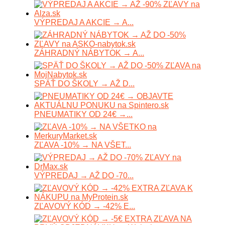
VÝPREDAJ A AKCIE → A...
ZÁHRADNÝ NÁBYTOK → A...
SPÄŤ DO ŠKOLY → AŽ D...
PNEUMATIKY OD 24€ →...
ZĽAVA -10% → NA VŠET...
VÝPREDAJ → AŽ DO -70...
ZĽAVOVÝ KÓD → -42% E...