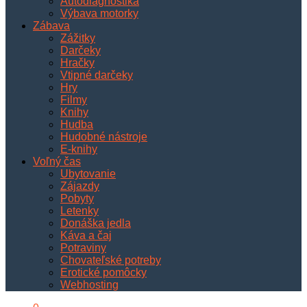
Autodiagnostika
Výbava motorky
Zábava
Zážitky
Darčeky
Hračky
Vtipné darčeky
Hry
Filmy
Knihy
Hudba
Hudobné nástroje
E-knihy
Voľný čas
Ubytovanie
Zájazdy
Pobyty
Letenky
Donáška jedla
Káva a čaj
Potraviny
Chovateľské potreby
Erotické pomôcky
Webhosting