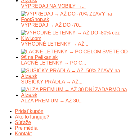
VÝPREDAJ NA MOBILY →...
VÝPREDAJ → AŽ DO -70...
VÝHODNÉ LETENKY → AŽ...
LACNÉ LETENKY → PO C...
SUŠIČKY PRÁDLA → AŽ...
ALZA PREMIUM → AŽ 30...
Pridať kupón
Ako to funguje?
Súťaže
Pre médiá
Kontakt