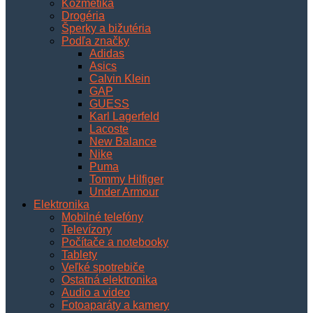
Kozmetika
Drogéria
Šperky a bižutéria
Podľa značky
Adidas
Asics
Calvin Klein
GAP
GUESS
Karl Lagerfeld
Lacoste
New Balance
Nike
Puma
Tommy Hilfiger
Under Armour
Elektronika
Mobilné telefóny
Televízory
Počítače a notebooky
Tablety
Veľké spotrebiče
Ostatná elektronika
Audio a video
Fotoaparáty a kamery