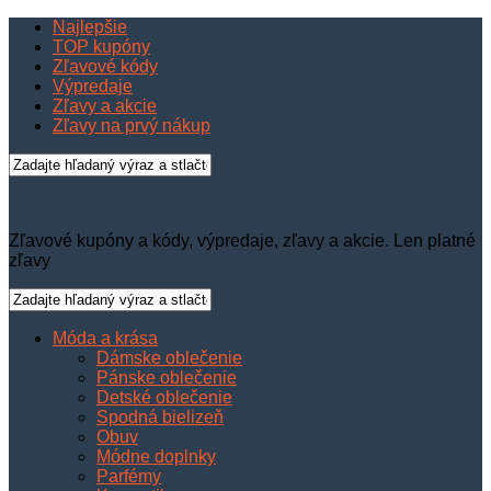
Najlepšie
TOP kupóny
Zľavové kódy
Výpredaje
Zľavy a akcie
Zľavy na prvý nákup
Zľavové kupóny a kódy, výpredaje, zľavy a akcie. Len platné
zľavy
Móda a krása
Dámske oblečenie
Pánske oblečenie
Detské oblečenie
Spodná bielizeň
Obuv
Módne doplnky
Parfémy