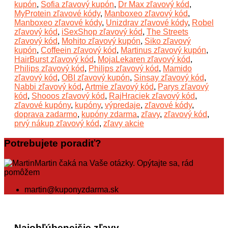
kupón
,
Sofia zľavový kupón
,
Dr Max zľavový kód
,
MyProtein zľavové kódy
,
Manboxeo zľavový kód
,
Manboxeo zľavové kódy
,
Unizdrav zľavové kódy
,
Robel
zľavový kód
,
iSexShop zľavový kód
,
The Streets
zľavový kód
,
Mohito zľavový kupón
,
Siko zľavový
kupón
,
Coffeein zľavový kód
,
Martinus zľavový kupón
,
HairBurst zľavový kód
,
MojaLekaren zľavový kód
,
Philips zľavový kód
,
Philips zľavový kód
,
Mamido
zľavový kód
,
OBI zľavový kupón
,
Sinsay zľavový kód
,
Nabbi zľavový kód
,
Artmie zľavový kód
,
Parys zľavový
kód
,
Shooos zľavový kód
,
RajHraciek zľavový kód
,
zľavové kupóny
,
kupóny
,
výpredaje
,
zľavové kódy
,
doprava zadarmo
,
kupóny zdarma
,
zľavy
,
zľavový kód
,
prvý nákup zľavový kód
,
zľavy akcie
Potrebujete poradiť?
Martin čaká na Vaše otázky. Opýtajte sa, rád
pomôžem
martin@kuponyzdarma.sk
Najobľúbenejšie zľavy