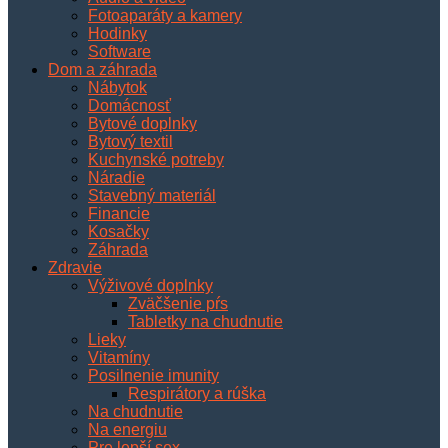
Fotoaparáty a kamery
Hodinky
Software
Dom a záhrada
Nábytok
Domácnosť
Bytové doplnky
Bytový textil
Kuchynské potreby
Náradie
Stavebný materiál
Financie
Kosačky
Záhrada
Zdravie
Výživové doplnky
Zväčšenie pŕs
Tabletky na chudnutie
Lieky
Vitamíny
Posilnenie imunity
Respirátory a rúška
Na chudnutie
Na energiu
Pre lepší sex