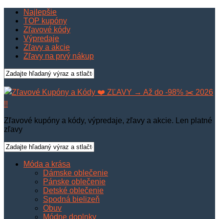
Najlepšie
TOP kupóny
Zľavové kódy
Výpredaje
Zľavy a akcie
Zľavy na prvý nákup
Zľavové kupóny a kódy, výpredaje, zľavy a akcie. Len platné
zľavy
Móda a krása
Dámske oblečenie
Pánske oblečenie
Detské oblečenie
Spodná bielizeň
Obuv
Módne doplnky