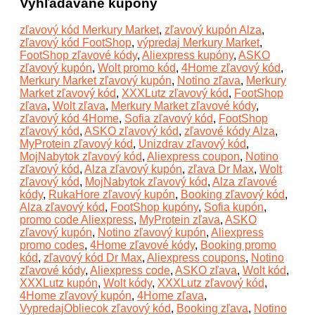
Vyhľadávané kupóny
zľavový kód Merkury Market
,
zľavový kupón Alza
,
zľavový kód FootShop
,
výpredaj Merkury Market
,
FootShop zľavové kódy
,
Aliexpress kupóny
,
ASKO
zľavový kupón
,
Wolt promo kód
,
4Home zľavový kód
,
Merkury Market zľavový kupón
,
Notino zľava
,
Merkury
Market zľavový kód
,
XXXLutz zľavový kód
,
FootShop
zľava
,
Wolt zľava
,
Merkury Market zľavové kódy
,
zľavový kód 4Home
,
Sofia zľavový kód
,
FootShop
zľavový kód
,
ASKO zľavový kód
,
zľavové kódy Alza
,
MyProtein zľavový kód
,
Unizdrav zľavový kód
,
MojNabytok zľavový kód
,
Aliexpress coupon
,
Notino
zľavový kód
,
Alza zľavový kupón
,
zľava Dr Max
,
Wolt
zľavový kód
,
MojNabytok zľavový kód
,
Alza zľavové
kódy
,
RukaHore zľavový kupón
,
Booking zľavový kód
,
Alza zľavový kód
,
FootShop kupóny
,
Sofia kupón
,
promo code Aliexpress
,
MyProtein zľava
,
ASKO
zľavový kupón
,
Notino zľavový kupón
,
Aliexpress
promo codes
,
4Home zľavové kódy
,
Booking promo
kód
,
zľavový kód Dr Max
,
Aliexpress coupons
,
Notino
zľavové kódy
,
Aliexpress code
,
ASKO zľava
,
Wolt kód
,
XXXLutz kupón
,
Wolt kódy
,
XXXLutz zľavový kód
,
4Home zľavový kupón
,
4Home zľava
,
VypredajObliecok zľavový kód
,
Booking zľava
,
Notino