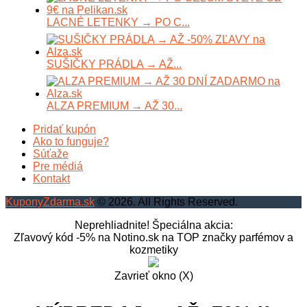
LACNÉ LETENKY → PO C...
SUŠIČKY PRÁDLA → AŽ...
ALZA PREMIUM → AŽ 30...
Pridať kupón
Ako to funguje?
Súťaže
Pre médiá
Kontakt
KuponyZdarma.sk
© 2026. All Rights Reserved.
Neprehliadnite! Špeciálna akcia:
Zľavový kód -5% na Notino.sk na TOP značky parfémov a
kozmetiky
Zavrieť okno (X)