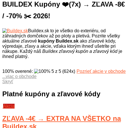
BUILDEX Kupóny ❤️(7x) → ZĽAVA -8€
/ -70% ✂️ 2026!
Buildex.sk to je všetko do exteriéru, od
záhradných domčekov až po ploty a pletivá. Pozrite všetky
aktuálne zľavové
kupóny Buildex.sk
ako zľavové kódy,
výpredaje, zľavy a akcie, vďaka ktorým ihneď ušetríte pri
nákupe. Každý náš
Buildex zľavový kupón a zľavový kód
je
ihneď platný.
100% overené
:
5
z
5
(
624
x
)
Pozrieť akcie v obchode
...viac o obchode
Buildex.sk je predajca pre drobných domácich majstrov a
Skryť
záhradkárov, ale aj stavebných a hobby materiálov pre
developerské projekty a súkromné stavebné realizácie.
Platné kupóny a zľavové kódy
Obchod Buildex.sk tak kĺbi zameranie klasického
hobbymarketu s vysoko špecializovanými prvkami
Akcia
stavebných materiálov a systémových riešení. Na Buildex.sk
vám poradia s výberom a stavbou kvalitného skleníka, zaistia
ZĽAVA -4€ → EXTRA NA VŠETKO na
individuálne dodanie prémiových plastov upravených presne
podľa vašich požiadaviek, alebo napríklad zaistia kompletné
Buildex.sk
zákazkové strechy. Ak pri nákupe navyše využijete naše