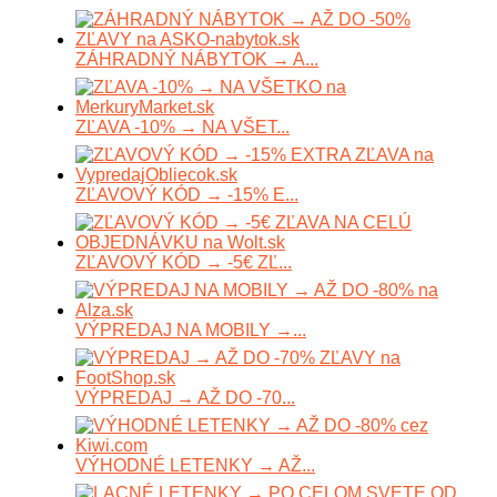
ZÁHRADNÝ NÁBYTOK → A...
ZĽAVA -10% → NA VŠET...
ZĽAVOVÝ KÓD → -15% E...
ZĽAVOVÝ KÓD → -5€ ZĽ...
VÝPREDAJ NA MOBILY →...
VÝPREDAJ → AŽ DO -70...
VÝHODNÉ LETENKY → AŽ...