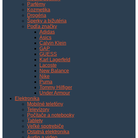
Parfémy
Kozmetika
Drogéria
Šperky a bižutéria
Podľa značky
Adidas
Asics
Calvin Klein
GAP
GUESS
Karl Lagerfeld
Lacoste
New Balance
Nike
Puma
Tommy Hilfiger
Under Armour
Elektronika
Mobilné telefóny
Televízory
Počítače a notebooky
Tablety
Veľké spotrebiče
Ostatná elektronika
Audio a video