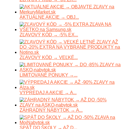
AKTUÁLNE AKCIE → OBJ...
ZĽAVOVÝ KÓD → -5% EX...
ZĽAVOVÝ KÓD → VEĽKÉ...
LIMITOVANÉ PONUKY →...
VÝPREDAJ A AKCIE → A...
ZÁHRADNÝ NÁBYTOK → A...
SPÄŤ DO ŠKOLY → AŽ D...