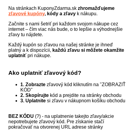
Na stránkach KuponyZdarma.sk
zhromažďujeme
zľavové kupóny
, kódy a zľavy
k nákupu.
Začnite s nami šetriť pri každom svojom nákupe cez
internet – čím viac nás bude, o to lepšie a výhodnejšie
zľavy tu nájdete.
Každý kupón so zľavou na našej stránke je ihneď
platný a k dispozícii,
každú zľavu si môžete okamžite
uplatniť
pri nákupe.
Ako uplatniť zľavový kód?
1. Zobrazte
zľavový kód kliknutím na "ZOBRAZIŤ
KÓD"
2. Skopírujte
kód a prejdite na stránky obchodu
3. Uplatnite
si zľavu v nákupnom košíku obchodu
BEZ KÓDU
(?) - na uplatnenie takejto zľavy/akcie
nepotrebujete zľavový kód. Pre získanie stačí
pokračovať na otvorenej URL adrese stránky