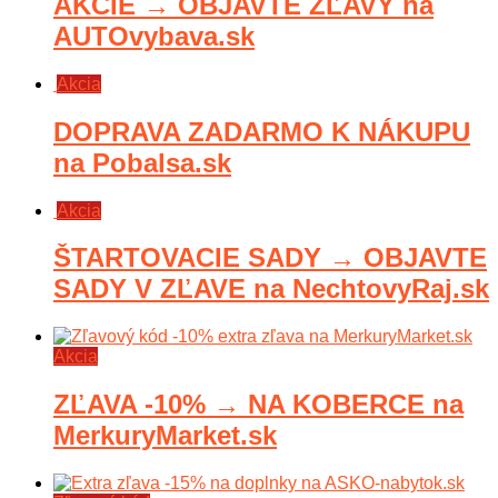
AKCIE → OBJAVTE ZĽAVY na
AUTOvybava.sk
Akcia
DOPRAVA ZADARMO K NÁKUPU
na Pobalsa.sk
Akcia
ŠTARTOVACIE SADY → OBJAVTE
SADY V ZĽAVE na NechtovyRaj.sk
Akcia
ZĽAVA -10% → NA KOBERCE na
MerkuryMarket.sk