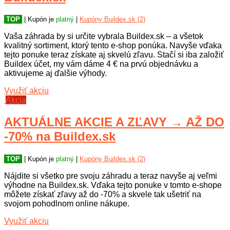
zľavové kódy a kupóny, môžete aj skvele ušetriť.
TOP
| Kupón je
platný
|
Kupóny Buildex.sk (2)
Vaša záhrada by si určite vybrala Buildex.sk – a všetok
kvalitný sortiment, ktorý tento e-shop ponúka. Navyše vďaka
tejto ponuke teraz získate aj skvelú zľavu. Stačí si iba založiť
Buildex účet, my vám dáme 4 € na prvú objednávku a
aktivujeme aj ďalšie výhody.
Využiť akciu
Akcia
AKTUÁLNE AKCIE A ZĽAVY → AŽ DO
-70% na Buildex.sk
TOP
| Kupón je
platný
|
Kupóny Buildex.sk (2)
Nájdite si všetko pre svoju záhradu a teraz navyše aj veľmi
výhodne na Buildex.sk. Vďaka tejto ponuke v tomto e-shope
môžete získať zľavy až do -70% a skvele tak ušetriť na
svojom pohodlnom online nákupe.
Využiť akciu