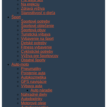
Na erekciu
Zdravá výživa
Starostlivosť o dieťa
Šport
Športové potreby
Športové oblečenie
Športová obuv
Turistická výbava
Vybavenie na šport
Detské potreby
Fitness vybavenie
Cyklistické potreby
Výživa pre športovcov
Ostatné športy
Auto-moto
Pneumatiky
Poistenie auta
Autokozmetika
GPS navigácie
Výbava auta
Auto náradie
Náhradné diely
Autodoplnky
Motorové oleje