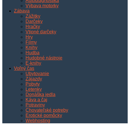
Autodiagnostika
Výbava motorky
Zábava
Zážitky
Darčeky
Hračky
Vtipné darčeky
Hry
Filmy
Knihy
Hudba
Hudobné nástroje
E-knihy
Voľný čas
Ubytovanie
Zájazdy
Pobyty
Letenky
Donáška jedla
Káva a čaj
Potraviny
Chovateľské potreby
Erotické pomôcky
Webhosting