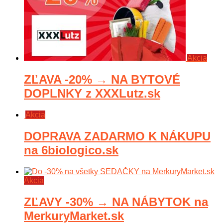
Akcia
ZĽAVA -20% → NA BYTOVÉ
DOPLNKY z XXXLutz.sk
Akcia
DOPRAVA ZADARMO K NÁKUPU
na 6biologico.sk
Akcia
ZĽAVY -30% → NA NÁBYTOK na
MerkuryMarket.sk