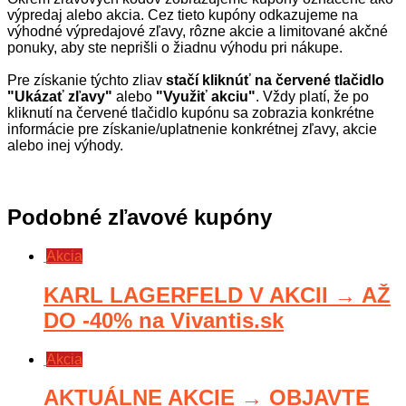
výpredaj alebo akcia. Cez tieto kupóny odkazujeme na
výhodné výpredajové zľavy, rôzne akcie a limitované akčné
ponuky, aby ste neprišli o žiadnu výhodu pri nákupe.
Pre získanie týchto zliav
stačí kliknúť na červené tlačidlo
"Ukázať zľavy"
alebo
"Využiť akciu"
. Vždy platí, že po
kliknutí na červené tlačidlo kupónu sa zobrazia konkrétne
informácie pre získanie/uplatnenie konkrétnej zľavy, akcie
alebo inej výhody.
Podobné zľavové kupóny
Akcia
KARL LAGERFELD V AKCII → AŽ
DO -40% na Vivantis.sk
Akcia
AKTUÁLNE AKCIE → OBJAVTE