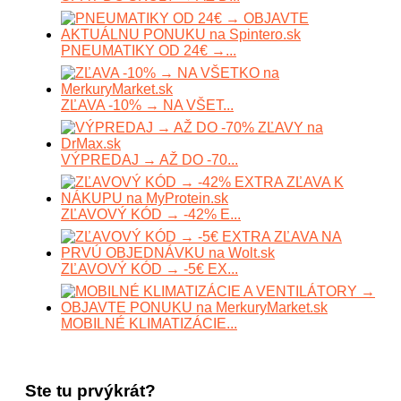
PNEUMATIKY OD 24€ →...
ZĽAVA -10% → NA VŠET...
VÝPREDAJ → AŽ DO -70...
ZĽAVOVÝ KÓD → -42% E...
ZĽAVOVÝ KÓD → -5€ EX...
MOBILNÉ KLIMATIZÁCIE...
Ste tu prvýkrát?