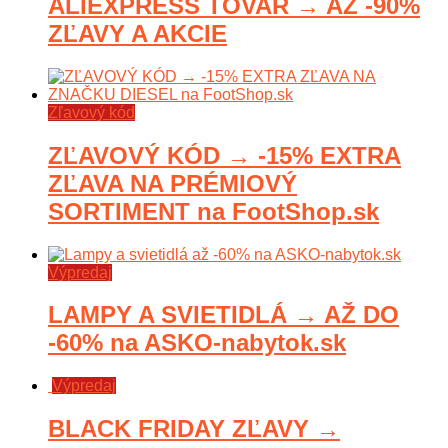
ALIEXPRESS TOVAR → AŽ -90%
ZĽAVY A AKCIE
Zľavový kód
ZĽAVOVÝ KÓD → -15% EXTRA
ZĽAVA NA PRÉMIOVÝ
SORTIMENT na FootShop.sk
Výpredaj
LAMPY A SVIETIDLÁ → AŽ DO
-60% na ASKO-nabytok.sk
Výpredaj
BLACK FRIDAY ZĽAVY →