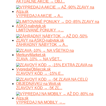
AKTUÁLNE AKCIE → OBJ...
VÝPREDAJ A AKCIE → A...
LIMITOVANÉ PONUKY →...
ZÁHRADNÝ NÁBYTOK → A...
ZĽAVA -10% → NA VŠET...
ZĽAVOVÝ KÓD → -15% E...
ZĽAVOVÝ KÓD → -5€ ZĽ...
VÝPREDAJ NA MOBILY →...