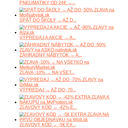
PNEUMATIKY OD 24€ →...
SPÄŤ DO ŠKOLY → AŽ D...
VÝPREDAJ A AKCIE → A...
ZÁHRADNÝ NÁBYTOK → A...
ZĽAVA -10% → NA VŠET...
VÝPREDAJ → AŽ DO -70...
ZĽAVOVÝ KÓD → -42% E...
ZĽAVOVÝ KÓD → -5€ EX...