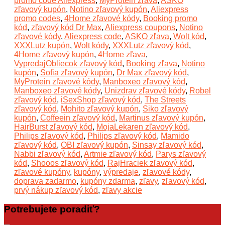
promo code Aliexpress
,
MyProtein zľava
,
ASKO
zľavový kupón
,
Notino zľavový kupón
,
Aliexpress
promo codes
,
4Home zľavové kódy
,
Booking promo
kód
,
zľavový kód Dr Max
,
Aliexpress coupons
,
Notino
zľavové kódy
,
Aliexpress code
,
ASKO zľava
,
Wolt kód
,
XXXLutz kupón
,
Wolt kódy
,
XXXLutz zľavový kód
,
4Home zľavový kupón
,
4Home zľava
,
VypredajObliecok zľavový kód
,
Booking zľava
,
Notino
kupón
,
Sofia zľavový kupón
,
Dr Max zľavový kód
,
MyProtein zľavové kódy
,
Manboxeo zľavový kód
,
Manboxeo zľavové kódy
,
Unizdrav zľavové kódy
,
Robel
zľavový kód
,
iSexShop zľavový kód
,
The Streets
zľavový kód
,
Mohito zľavový kupón
,
Siko zľavový
kupón
,
Coffeein zľavový kód
,
Martinus zľavový kupón
,
HairBurst zľavový kód
,
MojaLekaren zľavový kód
,
Philips zľavový kód
,
Philips zľavový kód
,
Mamido
zľavový kód
,
OBI zľavový kupón
,
Sinsay zľavový kód
,
Nabbi zľavový kód
,
Artmie zľavový kód
,
Parys zľavový
kód
,
Shooos zľavový kód
,
RajHraciek zľavový kód
,
zľavové kupóny
,
kupóny
,
výpredaje
,
zľavové kódy
,
doprava zadarmo
,
kupóny zdarma
,
zľavy
,
zľavový kód
,
prvý nákup zľavový kód
,
zľavy akcie
Potrebujete poradiť?