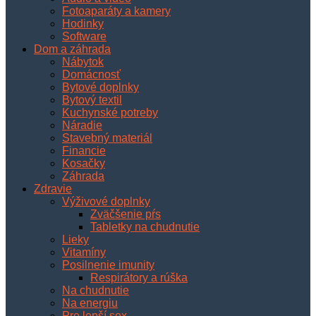
Fotoaparáty a kamery
Hodinky
Software
Dom a záhrada
Nábytok
Domácnosť
Bytové doplnky
Bytový textil
Kuchynské potreby
Náradie
Stavebný materiál
Financie
Kosačky
Záhrada
Zdravie
Výživové doplnky
Zväčšenie pŕs
Tabletky na chudnutie
Lieky
Vitamíny
Posilnenie imunity
Respirátory a rúška
Na chudnutie
Na energiu
Pre lepší sex