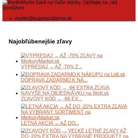
Martin čaká na Vaše otázky. Opýtajte sa, rád
pomôžem
martin@kuponyzdarma.sk
Najobľúbenejšie zľavy
VÝPREDAJ → AŽ -70% Z...
DOPRAVA ZADARMO K NÁ...
ZĽAVOVÝ KÓD → -6€ EX...
LETNÁ AKCIA → AŽ DO...