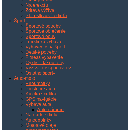
Na erekciu
Zdravá výživa
Starostlivosť o dieťa
Šport
Športové potreby
Športové oblečenie
Športová obuv
Turistická výbava
Vybavenie na šport
Detské potreby
Fitness vybavenie
Cyklistické potreby
Výživa pre športovcov
Ostatné športy
Auto-moto
Pneumatiky
Poistenie auta
Autokozmetika
GPS navigácie
Výbava auta
Auto náradie
Náhradné diely
Autodoplnky
Motorové oleje