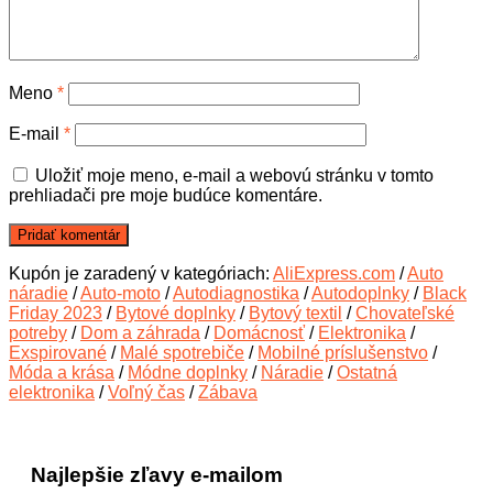
Meno
*
E-mail
*
Uložiť moje meno, e-mail a webovú stránku v tomto
prehliadači pre moje budúce komentáre.
Kupón je zaradený v kategóriach:
AliExpress.com
/
Auto
náradie
/
Auto-moto
/
Autodiagnostika
/
Autodoplnky
/
Black
Friday 2023
/
Bytové doplnky
/
Bytový textil
/
Chovateľské
potreby
/
Dom a záhrada
/
Domácnosť
/
Elektronika
/
Exspirované
/
Malé spotrebiče
/
Mobilné príslušenstvo
/
Móda a krása
/
Módne doplnky
/
Náradie
/
Ostatná
elektronika
/
Voľný čas
/
Zábava
Najlepšie zľavy e-mailom