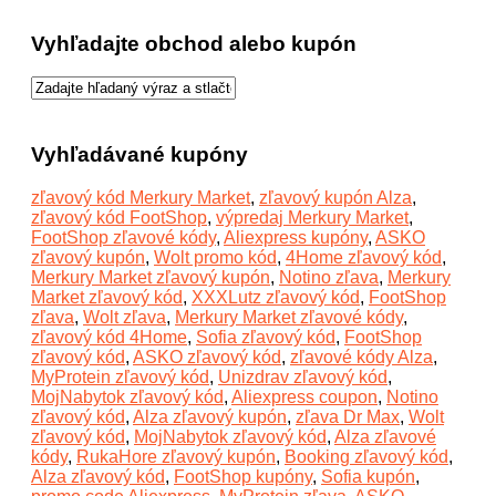
Vyhľadajte obchod alebo kupón
Vyhľadávané kupóny
zľavový kód Merkury Market
,
zľavový kupón Alza
,
zľavový kód FootShop
,
výpredaj Merkury Market
,
FootShop zľavové kódy
,
Aliexpress kupóny
,
ASKO
zľavový kupón
,
Wolt promo kód
,
4Home zľavový kód
,
Merkury Market zľavový kupón
,
Notino zľava
,
Merkury
Market zľavový kód
,
XXXLutz zľavový kód
,
FootShop
zľava
,
Wolt zľava
,
Merkury Market zľavové kódy
,
zľavový kód 4Home
,
Sofia zľavový kód
,
FootShop
zľavový kód
,
ASKO zľavový kód
,
zľavové kódy Alza
,
MyProtein zľavový kód
,
Unizdrav zľavový kód
,
MojNabytok zľavový kód
,
Aliexpress coupon
,
Notino
zľavový kód
,
Alza zľavový kupón
,
zľava Dr Max
,
Wolt
zľavový kód
,
MojNabytok zľavový kód
,
Alza zľavové
kódy
,
RukaHore zľavový kupón
,
Booking zľavový kód
,
Alza zľavový kód
,
FootShop kupóny
,
Sofia kupón
,