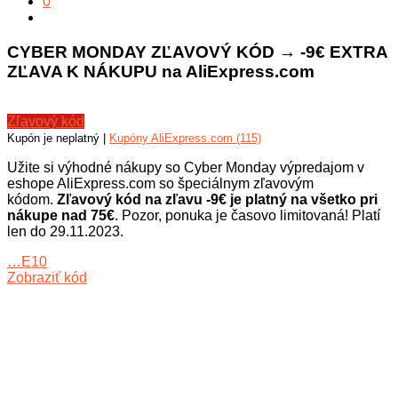
0
CYBER MONDAY ZĽAVOVÝ KÓD → -9€ EXTRA
ZĽAVA K NÁKUPU na AliExpress.com
Zľavový kód
Kupón je neplatný |
Kupóny AliExpress.com (115)
Užite si výhodné nákupy so Cyber Monday výpredajom v
eshope AliExpress.com so špeciálnym zľavovým
kódom.
Zľavový kód na zľavu -9€ je platný na všetko pri
nákupe nad 75€
. Pozor, ponuka je časovo limitovaná! Platí
len do 29.11.2023.
…E10
Zobraziť kód