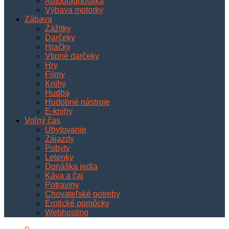
Autodiagnostika
Výbava motorky
Zábava
Zážitky
Darčeky
Hračky
Vtipné darčeky
Hry
Filmy
Knihy
Hudba
Hudobné nástroje
E-knihy
Voľný čas
Ubytovanie
Zájazdy
Pobyty
Letenky
Donáška jedla
Káva a čaj
Potraviny
Chovateľské potreby
Erotické pomôcky
Webhosting