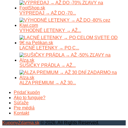
VÝPREDAJ → AŽ DO -70...
VÝHODNÉ LETENKY → AŽ...
LACNÉ LETENKY → PO C...
SUŠIČKY PRÁDLA → AŽ...
ALZA PREMIUM → AŽ 30...
Pridať kupón
Ako to funguje?
Súťaže
Pre médiá
Kontakt
KuponyZdarma.sk
© 2026. All Rights Reserved.