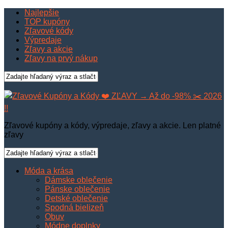
Najlepšie
TOP kupóny
Zľavové kódy
Výpredaje
Zľavy a akcie
Zľavy na prvý nákup
Zľavové kupóny a kódy, výpredaje, zľavy a akcie. Len platné
zľavy
Móda a krása
Dámske oblečenie
Pánske oblečenie
Detské oblečenie
Spodná bielizeň
Obuv
Módne doplnky