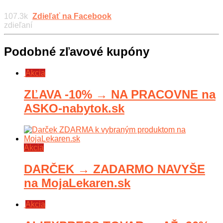
107.3k
Zdieľať na Facebook
zdieľaní
Podobné zľavové kupóny
Akcia
ZĽAVA -10% → NA PRACOVNE na
ASKO-nabytok.sk
Akcia
DARČEK → ZADARMO NAVYŠE
na MojaLekaren.sk
Akcia