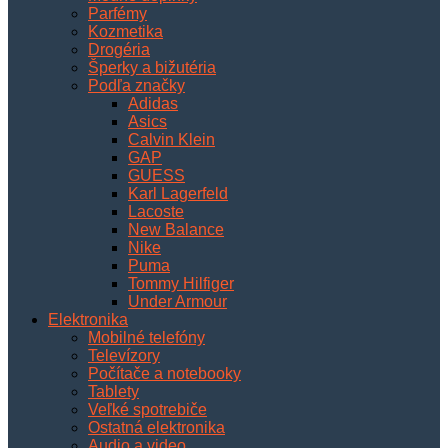
Parfémy
Kozmetika
Drogéria
Šperky a bižutéria
Podľa značky
Adidas
Asics
Calvin Klein
GAP
GUESS
Karl Lagerfeld
Lacoste
New Balance
Nike
Puma
Tommy Hilfiger
Under Armour
Elektronika
Mobilné telefóny
Televízory
Počítače a notebooky
Tablety
Veľké spotrebiče
Ostatná elektronika
Audio a video