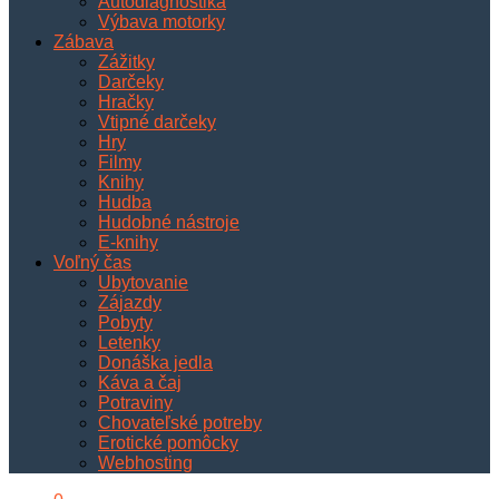
Autodiagnostika
Výbava motorky
Zábava
Zážitky
Darčeky
Hračky
Vtipné darčeky
Hry
Filmy
Knihy
Hudba
Hudobné nástroje
E-knihy
Voľný čas
Ubytovanie
Zájazdy
Pobyty
Letenky
Donáška jedla
Káva a čaj
Potraviny
Chovateľské potreby
Erotické pomôcky
Webhosting