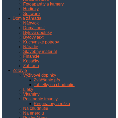
Fotoaparáty a kamery
Hodinky
Software
Dom a záhrada
Nábytok
Domácnosť
Bytové doplnky
Bytový textil
Kuchynské potreby
Náradie
Stavebný materiál
Financie
Kosačky
Záhrada
Zdravie
Výživové doplnky
Zväčšenie pŕs
Tabletky na chudnutie
Lieky
Vitamíny
Posilnenie imunity
Respirátory a rúška
Na chudnutie
Na energiu
Pre lepší sex