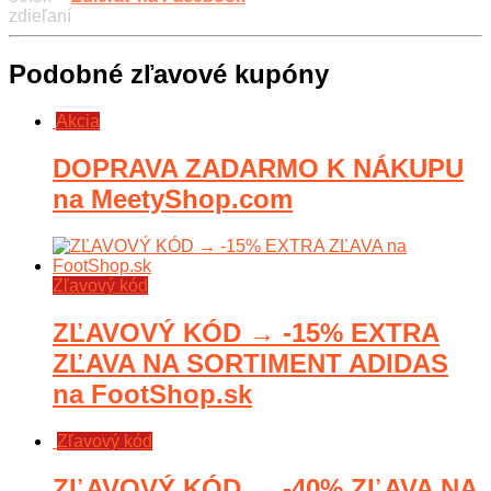
zdieľaní
Podobné zľavové kupóny
Akcia
DOPRAVA ZADARMO K NÁKUPU
na MeetyShop.com
Zľavový kód
ZĽAVOVÝ KÓD → -15% EXTRA
ZĽAVA NA SORTIMENT ADIDAS
na FootShop.sk
Zľavový kód
ZĽAVOVÝ KÓD → -40% ZĽAVA NA