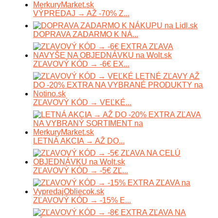
VÝPREDAJ → AŽ -70% Z...
DOPRAVA ZADARMO K NÁ...
ZĽAVOVÝ KÓD → -6€ EX...
ZĽAVOVÝ KÓD → VEĽKÉ...
LETNÁ AKCIA → AŽ DO...
ZĽAVOVÝ KÓD → -5€ ZĽ...
ZĽAVOVÝ KÓD → -15% E...