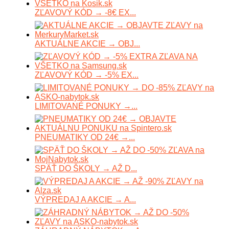
ZĽAVOVÝ KÓD → -8€ EX...
AKTUÁLNE AKCIE → OBJ...
ZĽAVOVÝ KÓD → -5% EX...
LIMITOVANÉ PONUKY →...
PNEUMATIKY OD 24€ →...
SPÄŤ DO ŠKOLY → AŽ D...
VÝPREDAJ A AKCIE → A...