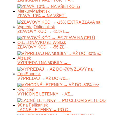
ZÁHRADNÝ NÁBYTOK → A...
ZĽAVA -10% → NA VŠET...
ZĽAVOVÝ KÓD → -15% E...
ZĽAVOVÝ KÓD → -5€ ZĽ...
VÝPREDAJ NA MOBILY →...
VÝPREDAJ → AŽ DO -70...
VÝHODNÉ LETENKY → AŽ...
LACNÉ LETENKY → PO C...