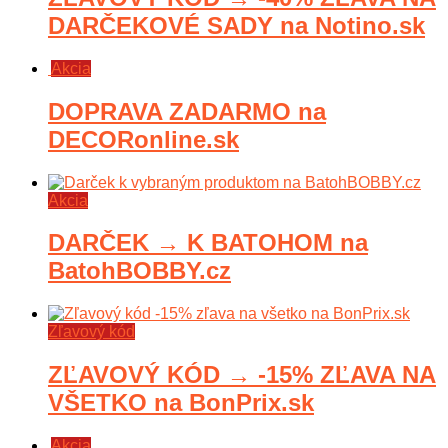
DARČEKOVÉ SADY na Notino.sk
Akcia
DOPRAVA ZADARMO na
DECORonline.sk
Akcia
DARČEK → K BATOHOM na
BatohBOBBY.cz
Zľavový kód
ZĽAVOVÝ KÓD → -15% ZĽAVA NA
VŠETKO na BonPrix.sk
Akcia