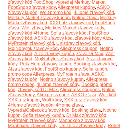
zľavový kód FootShop
,
výpredaj Merkury Market
,
FootShop zľavové kódy
,
Aliexpress kupóny
,
ASKO
zľavový kupón
,
Wolt promo kód
,
4Home zľavový kód
,
Merkury Market zľavový kupón
,
Notino zľava
,
Merkury
Market zľavový kód
,
XXXLutz zľavový kód
,
FootShop
zľava
,
Wolt zľava
,
Merkury Market zľavové kódy
,
zľavový kód 4Home
,
Sofia zľavový kód
,
FootShop
zľavový kód
,
ASKO zľavový kód
,
zľavové kódy Alza
,
MyProtein zľavový kód
,
Unizdrav zľavový kód
,
MojNabytok zľavový kód
,
Aliexpress coupon
,
Notino
zľavový kód
,
Alza zľavový kupón
,
zľava Dr Max
,
Wolt
zľavový kód
,
MojNabytok zľavový kód
,
Alza zľavové
kódy
,
RukaHore zľavový kupón
,
Booking zľavový kód
,
Alza zľavový kód
,
FootShop kupóny
,
Sofia kupón
,
promo code Aliexpress
,
MyProtein zľava
,
ASKO
zľavový kupón
,
Notino zľavový kupón
,
Aliexpress
promo codes
,
4Home zľavové kódy
,
Booking promo
kód
,
zľavový kód Dr Max
,
Aliexpress coupons
,
Notino
zľavové kódy
,
Aliexpress code
,
ASKO zľava
,
Wolt kód
,
XXXLutz kupón
,
Wolt kódy
,
XXXLutz zľavový kód
,
4Home zľavový kupón
,
4Home zľava
,
VypredajObliecok zľavový kód
,
Booking zľava
,
Notino
kupón
,
Sofia zľavový kupón
,
Dr Max zľavový kód
,
MyProtein zľavové kódy
,
Manboxeo zľavový kód
,
Manboxeo zľavové kódy
,
Unizdrav zľavové kódy
,
Robel