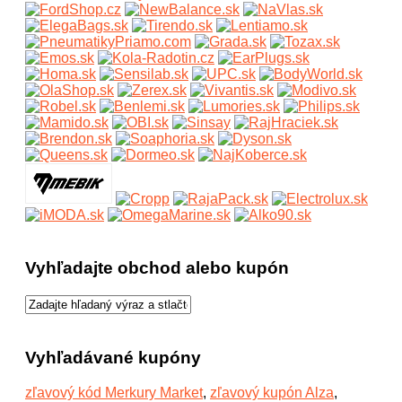
Vyhľadajte obchod alebo kupón
Vyhľadávané kupóny
zľavový kód Merkury Market
,
zľavový kupón Alza
,