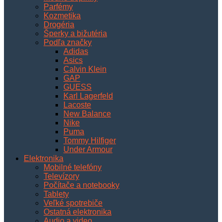
Parfémy
Kozmetika
Drogéria
Šperky a bižutéria
Podľa značky
Adidas
Asics
Calvin Klein
GAP
GUESS
Karl Lagerfeld
Lacoste
New Balance
Nike
Puma
Tommy Hilfiger
Under Armour
Elektronika
Mobilné telefóny
Televízory
Počítače a notebooky
Tablety
Veľké spotrebiče
Ostatná elektronika
Audio a video