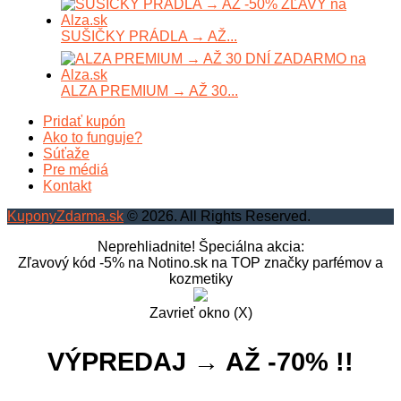
SUŠIČKY PRÁDLA → AŽ...
ALZA PREMIUM → AŽ 30...
Pridať kupón
Ako to funguje?
Súťaže
Pre médiá
Kontakt
KuponyZdarma.sk
© 2026. All Rights Reserved.
Neprehliadnite! Špeciálna akcia:
Zľavový kód -5% na Notino.sk na TOP značky parfémov a
kozmetiky
Zavrieť okno (X)
VÝPREDAJ → AŽ -70% !!