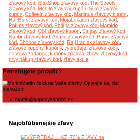
zľavový kód
,
iSexShop zľavový kód
,
The Streets
zľavový kód
,
Mohito zľavový kupón
,
Siko zľavový
kupón
,
Coffeein zľavový kód
,
Martinus zľavový kupón
,
HairBurst zľavový kód
,
MojaLekaren zľavový kód
,
Philips zľavový kód
,
Philips zľavový kód
,
Mamido
zľavový kód
,
OBI zľavový kupón
,
Sinsay zľavový kód
,
Nabbi zľavový kód
,
Artmie zľavový kód
,
Parys zľavový
kód
,
Shooos zľavový kód
,
RajHraciek zľavový kód
,
zľavové kupóny
,
kupóny
,
výpredaje
,
zľavové kódy
,
doprava zadarmo
,
kupóny zdarma
,
zľavy
,
zľavový kód
,
prvý nákup zľavový kód
,
zľavy akcie
Potrebujete poradiť?
Martin čaká na Vaše otázky. Opýtajte sa, rád
pomôžem
martin@kuponyzdarma.sk
Najobľúbenejšie zľavy