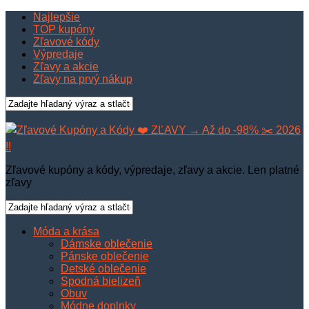
Najlepšie
TOP kupóny
Zľavové kódy
Výpredaje
Zľavy a akcie
Zľavy na prvý nákup
Zľavové kupóny a kódy, výpredaje, zľavy a akcie. Len platné
zľavy
Móda a krása
Dámske oblečenie
Pánske oblečenie
Detské oblečenie
Spodná bielizeň
Obuv
Módne doplnky