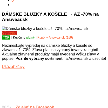
0
DÁMSKE BLUZKY A KOŠELE → AŽ -70% na
Answear.sk
Výpredaj
TOP
| Kupón je
platný
|
Kupóny Answear.sk (159)
Nezmeškajte výpredaj na dámske blúzky a košele so
zľavami až -70%. Zľava platí na vybraný tovar v kategórií.
Aktuálne zľavnené produkty majú uvedenú výšku zľavy v
popise.
Pozrite vybraný sortiment
na Answear.sk a ušetrite!
Ukázať zľavy
80.5k
Zdieľať na Facebook