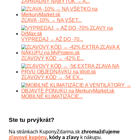
ZÁHRADNÝ NÁBYTOK → A...
ZĽAVA -10% → NA VŠET...
VÝPREDAJ → AŽ DO -70...
ZĽAVOVÝ KÓD → -42% E...
ZĽAVOVÝ KÓD → -5€ EX...
MOBILNÉ KLIMATIZÁCIE...
Ste tu prvýkrát?
Na stránkach KuponyZdarma.sk
zhromažďujeme
zľavové kupóny
, kódy a zľavy
k nákupu.