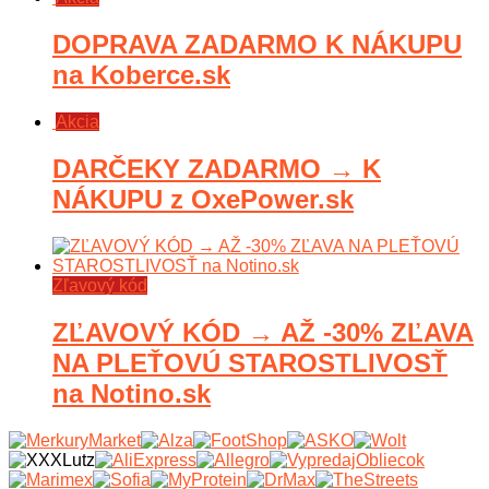
DOPRAVA ZADARMO K NÁKUPU
na Koberce.sk
Akcia
DARČEKY ZADARMO → K
NÁKUPU z OxePower.sk
Zľavový kód
ZĽAVOVÝ KÓD → AŽ -30% ZĽAVA
NA PLEŤOVÚ STAROSTLIVOSŤ
na Notino.sk