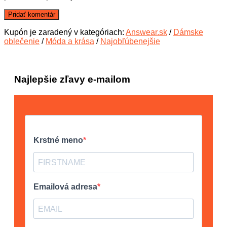
Kupón je zaradený v kategóriach:
Answear.sk
/
Dámske
oblečenie
/
Móda a krása
/
Najobľúbenejšie
Najlepšie zľavy e-mailom