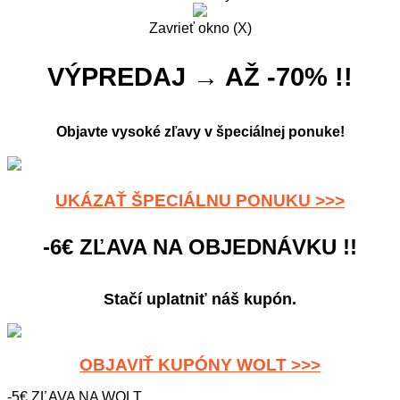
Zavrieť okno (X)
VÝPREDAJ → AŽ -70% !!
Objavte vysoké zľavy v špeciálnej ponuke!
UKÁZAŤ ŠPECIÁLNU PONUKU >>>
-6€ ZĽAVA NA OBJEDNÁVKU !!
Stačí uplatniť náš kupón.
OBJAVIŤ KUPÓNY WOLT >>>
-5€ ZĽAVA NA WOLT