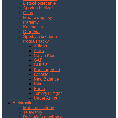
Detské oblečenie
Spodná bielizeň
Obuv
Módne doplnky
Parfémy
Kozmetika
Drogéria
Šperky a bižutéria
Podľa značky
Adidas
Asics
Calvin Klein
GAP
GUESS
Karl Lagerfeld
Lacoste
New Balance
Nike
Puma
Tommy Hilfiger
Under Armour
Elektronika
Mobilné telefóny
Televízory
Počítače a notebooky