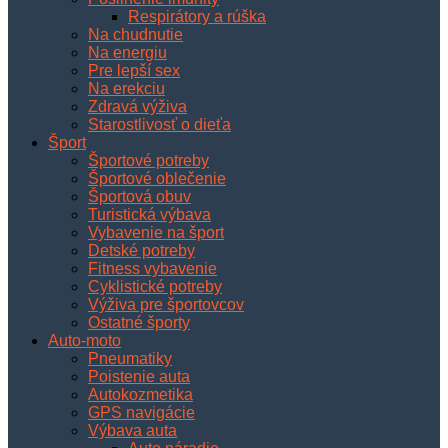
Respirátory a rúška
Na chudnutie
Na energiu
Pre lepší sex
Na erekciu
Zdravá výživa
Starostlivosť o dieťa
Šport
Športové potreby
Športové oblečenie
Športová obuv
Turistická výbava
Vybavenie na šport
Detské potreby
Fitness vybavenie
Cyklistické potreby
Výživa pre športovcov
Ostatné športy
Auto-moto
Pneumatiky
Poistenie auta
Autokozmetika
GPS navigácie
Výbava auta