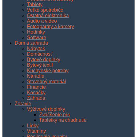
Tablety
Veľké spotrebiče
Ostatná elektronika
Audio a video
Fotoaparáty a kamery
Hodinky
Software
Dom a záhrada
Nábytok
Domácnosť
Bytové doplnky
Bytový textil
Kuchynské potreby
Náradie
Stavebný materiál
Financie
Kosačky
Záhrada
Zdravie
Výživové doplnky
Zväčšenie pŕs
Tabletky na chudnutie
Lieky
Vitamíny
Posilnenie imunity