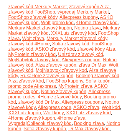
zľavový kód Merkury Market
,
zľavový kupón Alza
,
zľavový kód FootShop
,
výpredaj Merkury Market
,
FootShop zľavové kódy
,
Aliexpress kupóny
,
ASKO
zľavový kupón
,
Wolt promo kód
,
4Home zľavový kód
,
Merkury Market zľavový kupón
,
Notino zľava
,
Merkury
Market zľavový kód
,
XXXLutz zľavový kód
,
FootShop
zľava
,
Wolt zľava
,
Merkury Market zľavové kódy
,
zľavový kód 4Home
,
Sofia zľavový kód
,
FootShop
zľavový kód
,
ASKO zľavový kód
,
zľavové kódy Alza
,
MyProtein zľavový kód
,
Unizdrav zľavový kód
,
MojNabytok zľavový kód
,
Aliexpress coupon
,
Notino
zľavový kód
,
Alza zľavový kupón
,
zľava Dr Max
,
Wolt
zľavový kód
,
MojNabytok zľavový kód
,
Alza zľavové
kódy
,
RukaHore zľavový kupón
,
Booking zľavový kód
,
Alza zľavový kód
,
FootShop kupóny
,
Sofia kupón
,
promo code Aliexpress
,
MyProtein zľava
,
ASKO
zľavový kupón
,
Notino zľavový kupón
,
Aliexpress
promo codes
,
4Home zľavové kódy
,
Booking promo
kód
,
zľavový kód Dr Max
,
Aliexpress coupons
,
Notino
zľavové kódy
,
Aliexpress code
,
ASKO zľava
,
Wolt kód
,
XXXLutz kupón
,
Wolt kódy
,
XXXLutz zľavový kód
,
4Home zľavový kupón
,
4Home zľava
,
VypredajObliecok zľavový kód
,
Booking zľava
,
Notino
kupón
,
Sofia zľavový kupón
,
Dr Max zľavový kód
,