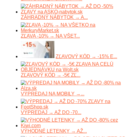
ZÁHRADNÝ NÁBYTOK → A...
ZĽAVA -10% → NA VŠET...
ZĽAVOVÝ KÓD → -15% E...
ZĽAVOVÝ KÓD → -5€ ZĽ...
VÝPREDAJ NA MOBILY →...
VÝPREDAJ → AŽ DO -70...
VÝHODNÉ LETENKY → AŽ...