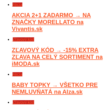
Akcia
AKCIA 2+1 ZADARMO → NA
ZNAČKY MORELLATO na
Vivantis.sk
Zľavový kód
ZĽAVOVÝ KÓD → -15% EXTRA
ZĽAVA NA CELÝ SORTIMENT na
iMODA.sk
Akcia
BABY TOPKY → VŠETKO PRE
NEMLUVŇATÁ na Alza.sk
Zľavový kód