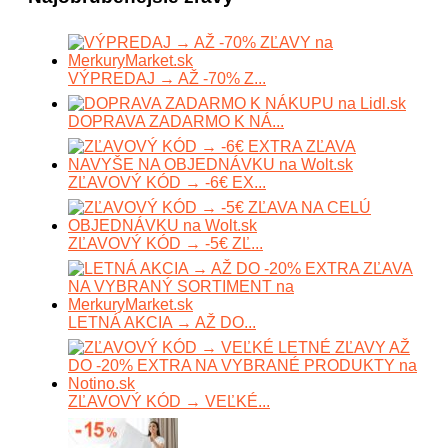
VÝPREDAJ → AŽ -70% Z...
DOPRAVA ZADARMO K NÁ...
ZĽAVOVÝ KÓD → -6€ EX...
ZĽAVOVÝ KÓD → -5€ ZĽ...
LETNÁ AKCIA → AŽ DO...
ZĽAVOVÝ KÓD → VEĽKÉ...