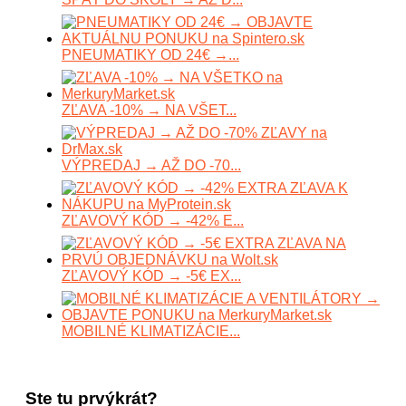
PNEUMATIKY OD 24€ →...
ZĽAVA -10% → NA VŠET...
VÝPREDAJ → AŽ DO -70...
ZĽAVOVÝ KÓD → -42% E...
ZĽAVOVÝ KÓD → -5€ EX...
MOBILNÉ KLIMATIZÁCIE...
Ste tu prvýkrát?