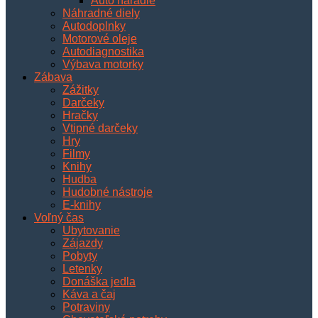
Auto náradie
Náhradné diely
Autodoplnky
Motorové oleje
Autodiagnostika
Výbava motorky
Zábava
Zážitky
Darčeky
Hračky
Vtipné darčeky
Hry
Filmy
Knihy
Hudba
Hudobné nástroje
E-knihy
Voľný čas
Ubytovanie
Zájazdy
Pobyty
Letenky
Donáška jedla
Káva a čaj
Potraviny