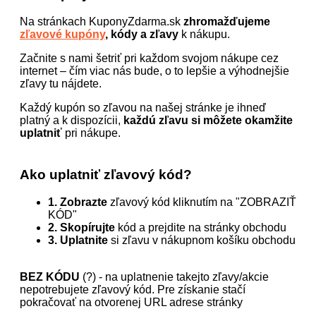
Na stránkach KuponyZdarma.sk
zhromažďujeme
zľavové kupóny
, kódy a zľavy
k nákupu.
Začnite s nami šetriť pri každom svojom nákupe cez
internet – čím viac nás bude, o to lepšie a výhodnejšie
zľavy tu nájdete.
Každý kupón so zľavou na našej stránke je ihneď
platný a k dispozícii,
každú zľavu si môžete okamžite
uplatniť
pri nákupe.
Ako uplatniť zľavový kód?
1. Zobrazte
zľavový kód kliknutím na "ZOBRAZIŤ
KÓD"
2. Skopírujte
kód a prejdite na stránky obchodu
3. Uplatnite
si zľavu v nákupnom košíku obchodu
BEZ KÓDU
(?) - na uplatnenie takejto zľavy/akcie
nepotrebujete zľavový kód. Pre získanie stačí
pokračovať na otvorenej URL adrese stránky