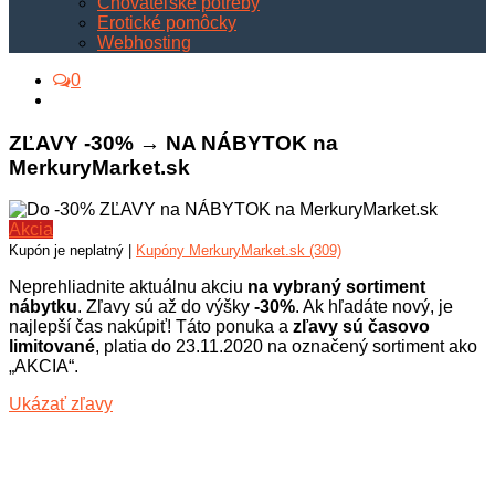
Chovateľské potreby
Erotické pomôcky
Webhosting
0
ZĽAVY -30% → NA NÁBYTOK na
MerkuryMarket.sk
Akcia
Kupón je neplatný |
Kupóny MerkuryMarket.sk (309)
Neprehliadnite aktuálnu akciu
na vybraný sortiment
nábytku
. Zľavy sú až do výšky
-30%
. Ak hľadáte nový, je
najlepší čas nakúpiť! Táto ponuka a
zľavy sú časovo
limitované
, platia do 23.11.2020 na označený sortiment ako
„AKCIA“.
Ukázať zľavy