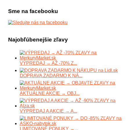
Sme na facebooku
Najobľúbenejšie zľavy
VÝPREDAJ → AŽ -70% Z...
DOPRAVA ZADARMO K NÁ...
AKTUÁLNE AKCIE → OBJ...
VÝPREDAJ A AKCIE → A...
LIMITOVANÉ PONUKY →...