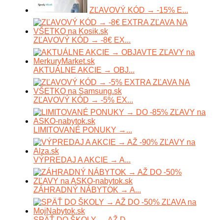
ZĽAVOVÝ KÓD → -15% E...
ZĽAVOVÝ KÓD → -8€ EX...
AKTUÁLNE AKCIE → OBJ...
ZĽAVOVÝ KÓD → -5% EX...
LIMITOVANÉ PONUKY →...
VÝPREDAJ A AKCIE → A...
ZÁHRADNÝ NÁBYTOK → A...
SPÄŤ DO ŠKOLY → AŽ D...