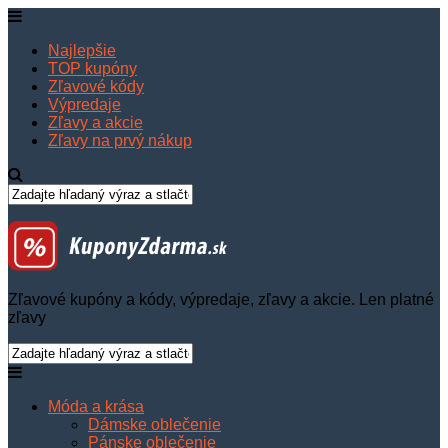
Najlepšie
TOP kupóny
Zľavové kódy
Výpredaje
Zľavy a akcie
Zľavy na prvý nákup
Zľavové kupóny a kódy, výpredaje, zľavy a akcie. Len platné
zľavy
Móda a krása
Dámske oblečenie
Pánske oblečenie