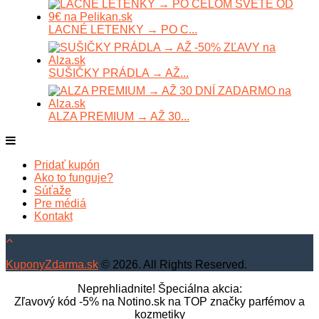
LACNÉ LETENKY → PO C...
SUŠIČKY PRÁDLA → AŽ...
ALZA PREMIUM → AŽ 30...
Pridať kupón
Ako to funguje?
Súťaže
Pre médiá
Kontakt
KuponyZdarma.sk
© 2026. All Rights Reserved.
Neprehliadnite! Špeciálna akcia:
Zľavový kód -5% na Notino.sk na TOP značky parfémov a
kozmetiky