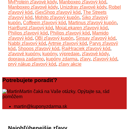
MyProtein zľavové kódy
,
Manboxeo zľavový kód
,
Manboxeo zľavové kódy
,
Unizdrav zľavové kódy
,
Robel
zľavový kód
,
iSexShop zľavový kód
,
The Streets
zľavový kód
,
Mohito zľavový kupón
,
Siko zľavový
kupón
,
Coffeein zľavový kód
,
Martinus zľavový kupón
,
HairBurst zľavový kód
,
MojaLekaren zľavový kód
,
Philips zľavový kód
,
Philips zľavový kód
,
Mamido
zľavový kód
,
OBI zľavový kupón
,
Sinsay zľavový kód
,
Nabbi zľavový kód
,
Artmie zľavový kód
,
Parys zľavový
kód
,
Shooos zľavový kód
,
RajHraciek zľavový kód
,
zľavové kupóny
,
kupóny
,
výpredaje
,
zľavové kódy
,
doprava zadarmo
,
kupóny zdarma
,
zľavy
,
zľavový kód
,
prvý nákup zľavový kód
,
zľavy akcie
Potrebujete poradiť?
Martin čaká na Vaše otázky. Opýtajte sa, rád
pomôžem
martin@kuponyzdarma.sk
Najobľúbenejšie zľavy