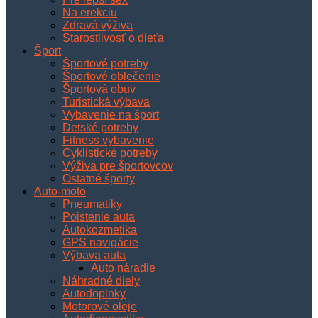
Na erekciu
Zdravá výživa
Starostlivosť o dieťa
Šport
Športové potreby
Športové oblečenie
Športová obuv
Turistická výbava
Vybavenie na šport
Detské potreby
Fitness vybavenie
Cyklistické potreby
Výživa pre športovcov
Ostatné športy
Auto-moto
Pneumatiky
Poistenie auta
Autokozmetika
GPS navigácie
Výbava auta
Auto náradie
Náhradné diely
Autodoplnky
Motorové oleje