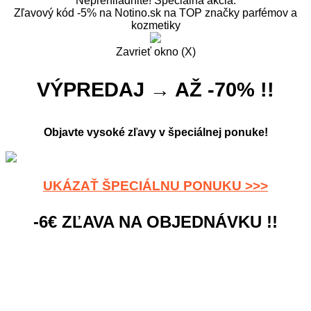
Neprehliadnite! Špeciálna akcia:
Zľavový kód -5% na Notino.sk na TOP značky parfémov a
kozmetiky
Zavrieť okno (X)
VÝPREDAJ → AŽ -70% !!
Objavte vysoké zľavy v špeciálnej ponuke!
UKÁZAŤ ŠPECIÁLNU PONUKU >>>
-6€ ZĽAVA NA OBJEDNÁVKU !!
Stačí uplatniť náš kupón.