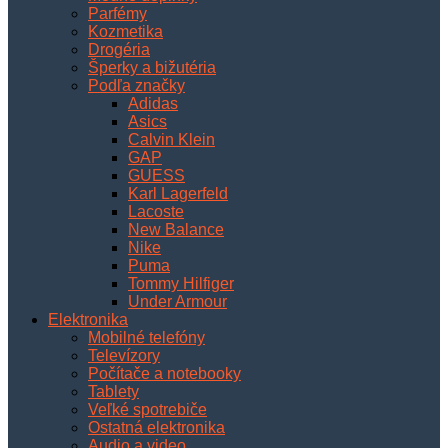
Parfémy
Kozmetika
Drogéria
Šperky a bižutéria
Podľa značky
Adidas
Asics
Calvin Klein
GAP
GUESS
Karl Lagerfeld
Lacoste
New Balance
Nike
Puma
Tommy Hilfiger
Under Armour
Elektronika
Mobilné telefóny
Televízory
Počítače a notebooky
Tablety
Veľké spotrebiče
Ostatná elektronika
Audio a video