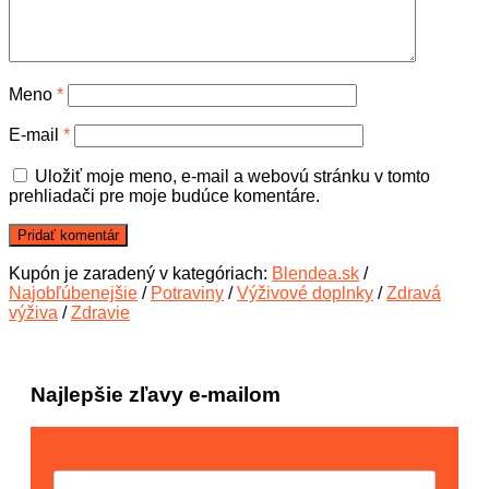
Meno
*
E-mail
*
Uložiť moje meno, e-mail a webovú stránku v tomto
prehliadači pre moje budúce komentáre.
Kupón je zaradený v kategóriach:
Blendea.sk
/
Najobľúbenejšie
/
Potraviny
/
Výživové doplnky
/
Zdravá
výživa
/
Zdravie
Najlepšie zľavy e-mailom