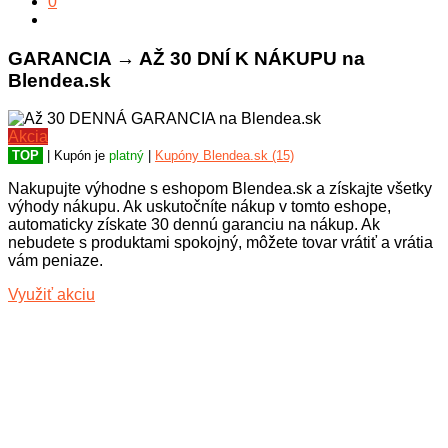
0
GARANCIA → AŽ 30 DNÍ K NÁKUPU na
Blendea.sk
Akcia
TOP
| Kupón je
platný
|
Kupóny Blendea.sk (15)
Nakupujte výhodne s eshopom Blendea.sk a získajte všetky
výhody nákupu. Ak uskutočníte nákup v tomto eshope,
automaticky získate 30 dennú garanciu na nákup. Ak
nebudete s produktami spokojný, môžete tovar vrátiť a vrátia
vám peniaze.
Využiť akciu