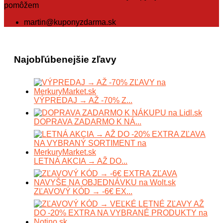
pomôžem
martin@kuponyzdarma.sk
Najobľúbenejšie zľavy
VÝPREDAJ → AŽ -70% Z...
DOPRAVA ZADARMO K NÁ...
LETNÁ AKCIA → AŽ DO...
ZĽAVOVÝ KÓD → -6€ EX...