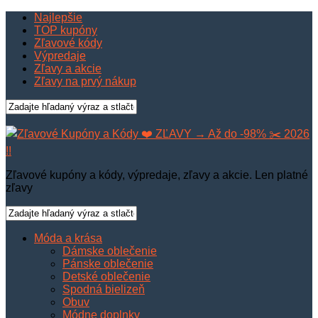
Najlepšie
TOP kupóny
Zľavové kódy
Výpredaje
Zľavy a akcie
Zľavy na prvý nákup
Zľavové kupóny a kódy, výpredaje, zľavy a akcie. Len platné
zľavy
Móda a krása
Dámske oblečenie
Pánske oblečenie
Detské oblečenie
Spodná bielizeň
Obuv
Módne doplnky