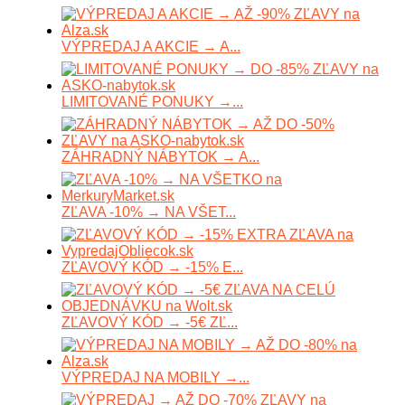
VÝPREDAJ A AKCIE → A...
LIMITOVANÉ PONUKY →...
ZÁHRADNÝ NÁBYTOK → A...
ZĽAVA -10% → NA VŠET...
ZĽAVOVÝ KÓD → -15% E...
ZĽAVOVÝ KÓD → -5€ ZĽ...
VÝPREDAJ NA MOBILY →...