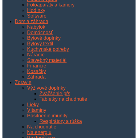
Fotoaparáty a kamery
Hodinky
Software
Dom a záhrada
Nábytok
Domácnosť
Bytové doplnky
Bytový textil
Kuchynské potreby
Náradie
Stavebný materiál
Financie
Kosačky
Záhrada
Zdravie
Výživové doplnky
Zväčšenie pŕs
Tabletky na chudnutie
Lieky
Vitamíny
Posilnenie imunity
Respirátory a rúška
Na chudnutie
Na energiu
Pre lepší sex