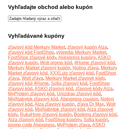
Vyhľadajte obchod alebo kupón
Vyhľadávané kupóny
zľavový kód Merkury Market
,
zľavový kupón Alza
,
zľavový kód FootShop
,
výpredaj Merkury Market
,
FootShop zľavové kódy
,
Aliexpress kupóny
,
ASKO
zľavový kupón
,
Wolt promo kód
,
4Home zľavový kód
,
Merkury Market zľavový kupón
,
Notino zľava
,
Merkury
Market zľavový kód
,
XXXLutz zľavový kód
,
FootShop
zľava
,
Wolt zľava
,
Merkury Market zľavové kódy
,
zľavový kód 4Home
,
Sofia zľavový kód
,
FootShop
zľavový kód
,
ASKO zľavový kód
,
zľavové kódy Alza
,
MyProtein zľavový kód
,
Unizdrav zľavový kód
,
MojNabytok zľavový kód
,
Aliexpress coupon
,
Notino
zľavový kód
,
Alza zľavový kupón
,
zľava Dr Max
,
Wolt
zľavový kód
,
MojNabytok zľavový kód
,
Alza zľavové
kódy
,
RukaHore zľavový kupón
,
Booking zľavový kód
,
Alza zľavový kód
,
FootShop kupóny
,
Sofia kupón
,
promo code Aliexpress
,
MyProtein zľava
,
ASKO