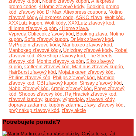
zľavový kupón
,
Notino zľavový kupón
,
Aliexpress
promo codes
,
4Home zľavové kódy
,
Booking promo
kód
,
zľavový kód Dr Max
,
Aliexpress coupons
,
Notino
zľavové kódy
,
Aliexpress code
,
ASKO zľava
,
Wolt kód
,
XXXLutz kupón
,
Wolt kódy
,
XXXLutz zľavový kód
,
4Home zľavový kupón
,
4Home zľava
,
VypredajObliecok zľavový kód
,
Booking zľava
,
Notino
kupón
,
Sofia zľavový kupón
,
Dr Max zľavový kód
,
MyProtein zľavové kódy
,
Manboxeo zľavový kód
,
Manboxeo zľavové kódy
,
Unizdrav zľavové kódy
,
Robel
zľavový kód
,
iSexShop zľavový kód
,
The Streets
zľavový kód
,
Mohito zľavový kupón
,
Siko zľavový
kupón
,
Coffeein zľavový kód
,
Martinus zľavový kupón
,
HairBurst zľavový kód
,
MojaLekaren zľavový kód
,
Philips zľavový kód
,
Philips zľavový kód
,
Mamido
zľavový kód
,
OBI zľavový kupón
,
Sinsay zľavový kód
,
Nabbi zľavový kód
,
Artmie zľavový kód
,
Parys zľavový
kód
,
Shooos zľavový kód
,
RajHraciek zľavový kód
,
zľavové kupóny
,
kupóny
,
výpredaje
,
zľavové kódy
,
doprava zadarmo
,
kupóny zdarma
,
zľavy
,
zľavový kód
,
prvý nákup zľavový kód
,
zľavy akcie
Potrebujete poradiť?
Martin čaká na Vaše otázky. Opýtajte sa, rád