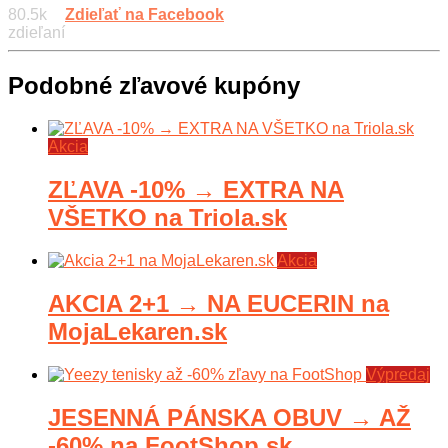
80.5k
Zdieľať na Facebook
zdieľaní
Podobné zľavové kupóny
Akcia
ZĽAVA -10% → EXTRA NA
VŠETKO na Triola.sk
Akcia
AKCIA 2+1 → NA EUCERIN na
MojaLekaren.sk
Výpredaj
JESENNÁ PÁNSKA OBUV → AŽ
-60% na FootShop.sk