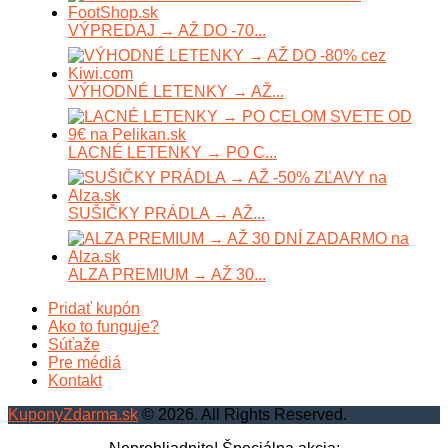
VÝPREDAJ → AŽ DO -70...
VÝHODNÉ LETENKY → AŽ...
LACNÉ LETENKY → PO C...
SUŠIČKY PRÁDLA → AŽ...
ALZA PREMIUM → AŽ 30...
Pridať kupón
Ako to funguje?
Súťaže
Pre médiá
Kontakt
KuponyZdarma.sk
© 2026. All Rights Reserved.