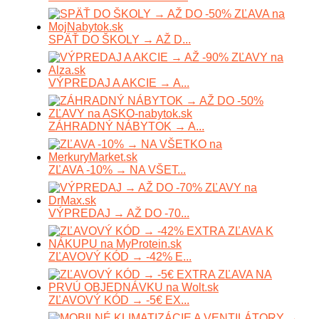
SPÄŤ DO ŠKOLY → AŽ D...
VÝPREDAJ A AKCIE → A...
ZÁHRADNÝ NÁBYTOK → A...
ZĽAVA -10% → NA VŠET...
VÝPREDAJ → AŽ DO -70...
ZĽAVOVÝ KÓD → -42% E...
ZĽAVOVÝ KÓD → -5€ EX...