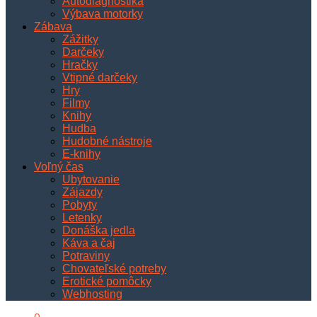
Autodiagnostika
Výbava motorky
Zábava
Zážitky
Darčeky
Hračky
Vtipné darčeky
Hry
Filmy
Knihy
Hudba
Hudobné nástroje
E-knihy
Voľný čas
Ubytovanie
Zájazdy
Pobyty
Letenky
Donáška jedla
Káva a čaj
Potraviny
Chovateľské potreby
Erotické pomôcky
Webhosting