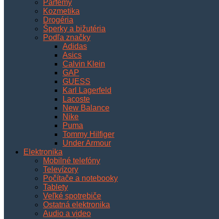
Parfémy
Kozmetika
Drogéria
Šperky a bižutéria
Podľa značky
Adidas
Asics
Calvin Klein
GAP
GUESS
Karl Lagerfeld
Lacoste
New Balance
Nike
Puma
Tommy Hilfiger
Under Armour
Elektronika
Mobilné telefóny
Televízory
Počítače a notebooky
Tablety
Veľké spotrebiče
Ostatná elektronika
Audio a video