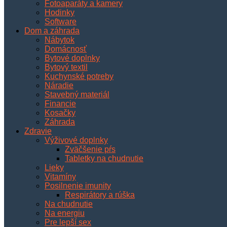
Fotoaparáty a kamery
Hodinky
Software
Dom a záhrada
Nábytok
Domácnosť
Bytové doplnky
Bytový textil
Kuchynské potreby
Náradie
Stavebný materiál
Financie
Kosačky
Záhrada
Zdravie
Výživové doplnky
Zväčšenie pŕs
Tabletky na chudnutie
Lieky
Vitamíny
Posilnenie imunity
Respirátory a rúška
Na chudnutie
Na energiu
Pre lepší sex