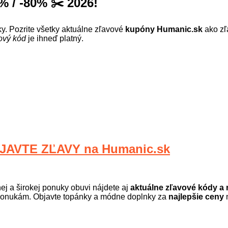
 / -80% ✂️ 2026!
 Pozrite všetky aktuálne zľavové
kupóny Humanic.sk
ako zľ
ový kód
je ihneď platný.
ny, mužov aj deti, ktorý ponúka štýlové topánky od overených 
rendy dizajn. Skvelá voľba pre každého, kto chce vyzerať dobre 
AVTE ZĽAVY na Humanic.sk
nej a širokej ponuky obuvi nájdete aj
aktuálne zľavové kódy a 
ym ponukám. Objavte topánky a módne doplnky za
najlepšie ceny
n