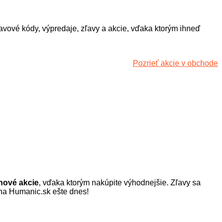
avové kódy, výpredaje, zľavy a akcie, vďaka ktorým ihneď
Pozrieť akcie v obchode
značiek. Nájdete tu elegantné lodičky, pohodlné tenisky aj
od päty až po hlavu. Objavte módne topánky, kabelky či
nové akcie
, vďaka ktorým nakúpite výhodnejšie. Zľavy sa
a Humanic.sk ešte dnes!