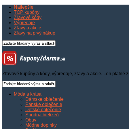
Najlepšie
TOP kupóny
Zľavové kódy
Výpredaje
Zľavy a akcie
Zľavy na prvý nákup
Zľavové kupóny a kódy, výpredaje, zľavy a akcie. Len platné z
Móda a krása
Dámske oblečenie
Pánske oblečenie
Detské oblečenie
Spodná bielizeň
Obuv
Módne doplnky