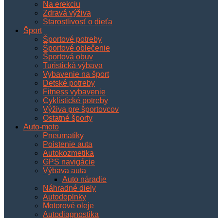
Na erekciu
Zdravá výživa
Starostlivosť o dieťa
Šport
Športové potreby
Športové oblečenie
Športová obuv
Turistická výbava
Vybavenie na šport
Detské potreby
Fitness vybavenie
Cyklistické potreby
Výživa pre športovcov
Ostatné športy
Auto-moto
Pneumatiky
Poistenie auta
Autokozmetika
GPS navigácie
Výbava auta
Auto náradie
Náhradné diely
Autodoplnky
Motorové oleje
Autodiagnostika