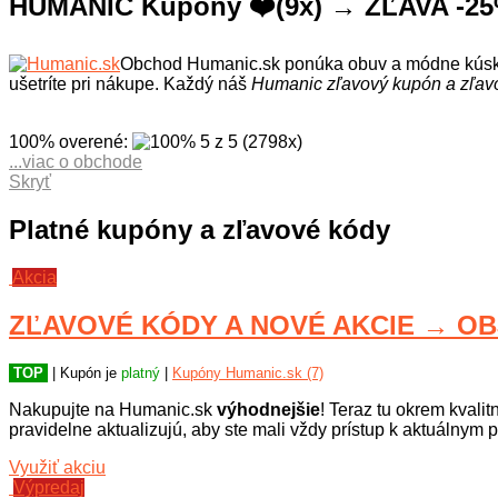
HUMANIC Kupóny ❤️(9x) → ZĽAVA -25%
Obchod Humanic.sk ponúka obuv a módne kúsky.
ušetríte pri nákupe. Každý náš
Humanic zľavový kupón a zľav
100% overené
:
5
z
5
(
2798
x
)
...viac o obchode
Humanic.sk je e-shop zameraný na módnu obuv a doplnky pre že
Skryť
praktické zimné či pracovné modely, ktoré spájajú komfort a t
peňaženky a vyberte si z kvalitných značiek ešte dnes!
Platné kupóny a zľavové kódy
Akcia
ZĽAVOVÉ KÓDY A NOVÉ AKCIE → OBJ
TOP
| Kupón je
platný
|
Kupóny Humanic.sk (7)
Nakupujte na Humanic.sk
výhodnejšie
! Teraz tu okrem kvalit
pravidelne aktualizujú, aby ste mali vždy prístup k aktuáln
Využiť akciu
Výpredaj