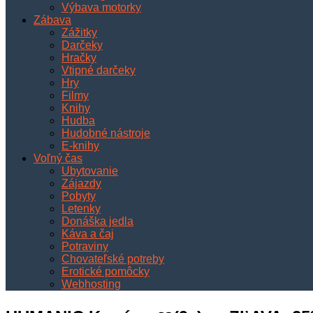
Výbava motorky
Zábava
Zážitky
Darčeky
Hračky
Vtipné darčeky
Hry
Filmy
Knihy
Hudba
Hudobné nástroje
E-knihy
Voľný čas
Ubytovanie
Zájazdy
Pobyty
Letenky
Donáška jedla
Káva a čaj
Potraviny
Chovateľské potreby
Erotické pomôcky
Webhosting