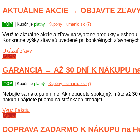
AKTUÁLNE AKCIE → OBJAVTE ZĽAVY 
TOP
| Kupón je
platný
|
Kupóny Humanic.sk (7)
Využite aktuálne akcie a zľavy na vybrané produkty v eshopu H
Konkrétne výšky zliav sú uvedené pri konkrétnych zľavnených
Ukázať zľavy
Akcia
GARANCIA → AŽ 30 DNÍ K NÁKUPU na
TOP
| Kupón je
platný
|
Kupóny Humanic.sk (7)
Nebojte sa nákupu online! Ak nebudete spokojný, máte až 30 
nákupu nájdete priamo na stránkach predajcu.
Využiť akciu
Akcia
DOPRAVA ZADARMO K NÁKUPU na Hu