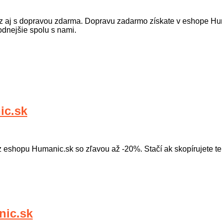
raz aj s dopravou zdarma. Dopravu zadarmo získate v eshope H
dnejšie spolu s nami.
ic.sk
eshopu Humanic.sk so zľavou až -20%. Stačí ak skopírujete ten
ic.sk