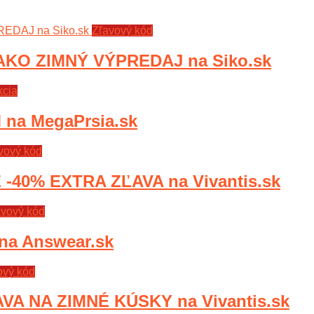
Zľavový kód
AKO ZIMNÝ VÝPREDAJ na Siko.sk
kcia
 na MegaPrsia.sk
vový kód
40% EXTRA ZĽAVA na Vivantis.sk
avový kód
a Answear.sk
ový kód
A NA ZIMNÉ KÚSKY na Vivantis.sk