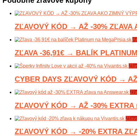
Podobné zľavové kupóny
ZĽAVOVÝ KÓD → AŽ -30% ZĽAVA 
A
ZĽAVA -36,91€ → BALÍK PLATINUM
Zľa
CYBER DAYS ZĽAVOVÝ KÓD → AŽ -
Zľ
ZĽAVOVÝ KÓD → AŽ -30% EXTRA n
Zľav
ZĽAVOVÝ KÓD → -20% EXTRA ZĽAV