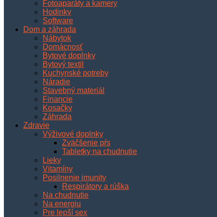
Fotoaparáty a kamery
Hodinky
Software
Dom a záhrada
Nábytok
Domácnosť
Bytové doplnky
Bytový textil
Kuchynské potreby
Náradie
Stavebný materiál
Financie
Kosačky
Záhrada
Zdravie
Výživové doplnky
Zväčšenie pŕs
Tabletky na chudnutie
Lieky
Vitamíny
Posilnenie imunity
Respirátory a rúška
Na chudnutie
Na energiu
Pre lepší sex