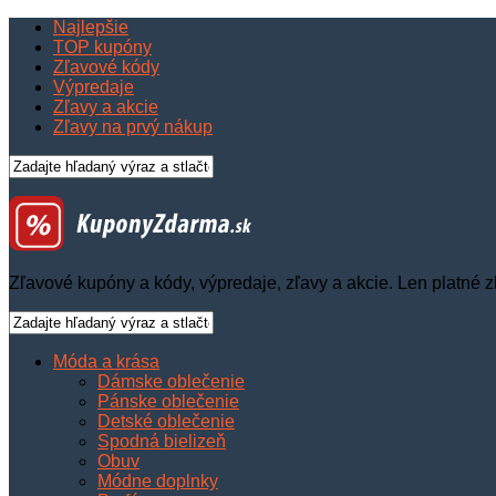
Najlepšie
TOP kupóny
Zľavové kódy
Výpredaje
Zľavy a akcie
Zľavy na prvý nákup
Zľavové kupóny a kódy, výpredaje, zľavy a akcie. Len platné z
Móda a krása
Dámske oblečenie
Pánske oblečenie
Detské oblečenie
Spodná bielizeň
Obuv
Módne doplnky