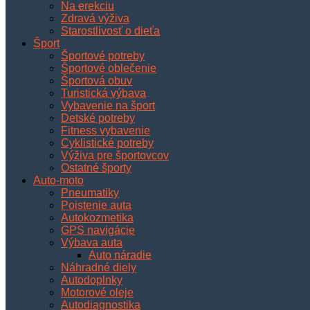
Na erekciu
Zdravá výživa
Starostlivosť o dieťa
Šport
Športové potreby
Športové oblečenie
Športová obuv
Turistická výbava
Vybavenie na šport
Detské potreby
Fitness vybavenie
Cyklistické potreby
Výživa pre športovcov
Ostatné športy
Auto-moto
Pneumatiky
Poistenie auta
Autokozmetika
GPS navigácie
Výbava auta
Auto náradie
Náhradné diely
Autodoplnky
Motorové oleje
Autodiagnostika