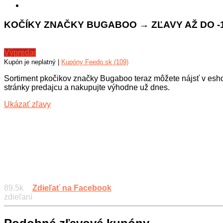
KOČÍKY ZNAČKY BUGABOO → ZĽAVY AŽ DO -1
Výpredaj
Kupón je neplatný |
Kupóny Feedo.sk (109)
Sortiment pkočikov značky Bugaboo teraz môžete nájsť v esh
stránky predajcu a nakupujte výhodne už dnes.
Ukázať zľavy
89.5k
Zdieľať na Facebook
zdieľaní