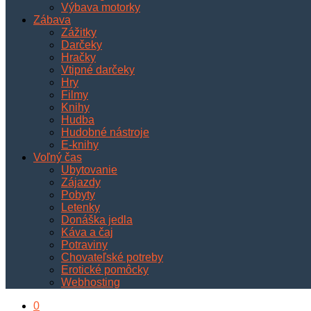
Výbava motorky
Zábava
Zážitky
Darčeky
Hračky
Vtipné darčeky
Hry
Filmy
Knihy
Hudba
Hudobné nástroje
E-knihy
Voľný čas
Ubytovanie
Zájazdy
Pobyty
Letenky
Donáška jedla
Káva a čaj
Potraviny
Chovateľské potreby
Erotické pomôcky
Webhosting
0