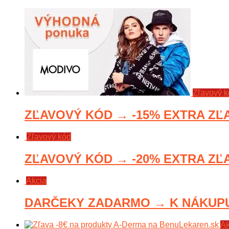
Zľavový 
ZĽAVOVÝ KÓD → -15% EXTRA ZĽAV
Zľavový kód
ZĽAVOVÝ KÓD → -20% EXTRA ZĽA
Akcia
DARČEKY ZADARMO → K NÁKUPU 
Ak