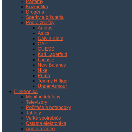
Parfémy
Kozmetika
Drogéria
Šperky a bižutéria
Podľa značky
Adidas
Asics
Calvin Klein
GAP
GUESS
Karl Lagerfeld
Lacoste
New Balance
Nike
Puma
Tommy Hilfiger
Under Armour
Elektronika
Mobilné telefóny
Televízory
Počítače a notebooky
Tablety
Veľké spotrebiče
Ostatná elektronika
Audio a video