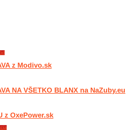
kód
A z Modivo.sk
VA NA VŠETKO BLANX na NaZuby.eu
z OxePower.sk
cia