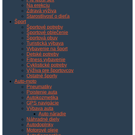
Na erekciu
Zdravá výživa
Starostlivosť o dieťa
Šport
Športové potreby
Športové oblečenie
Športová obuv
Turistická výbava
Vybavenie na šport
Detské potreby
Fitness vybavenie
Cyklistické potreby
Výživa pre športovcov
Ostatné športy
Auto-moto
Pneumatiky
Poistenie auta
Autokozmetika
GPS navigácie
Výbava auta
Auto náradie
Náhradné diely
Autodoplnky
Motorové oleje