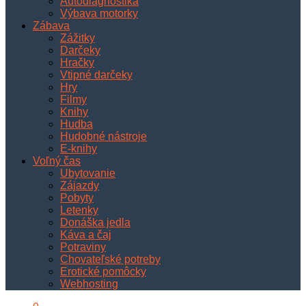
Autodiagnostika
Výbava motorky
Zábava
Zážitky
Darčeky
Hračky
Vtipné darčeky
Hry
Filmy
Knihy
Hudba
Hudobné nástroje
E-knihy
Voľný čas
Ubytovanie
Zájazdy
Pobyty
Letenky
Donáška jedla
Káva a čaj
Potraviny
Chovateľské potreby
Erotické pomôcky
Webhosting