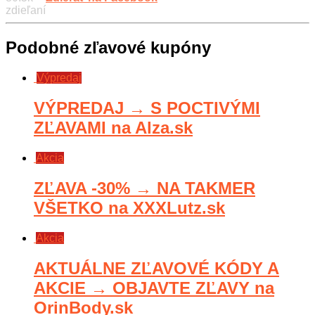
zdieľaní
Podobné zľavové kupóny
Výpredaj
VÝPREDAJ → S POCTIVÝMI
ZĽAVAMI na Alza.sk
Akcia
ZĽAVA -30% → NA TAKMER
VŠETKO na XXXLutz.sk
Akcia
AKTUÁLNE ZĽAVOVÉ KÓDY A
AKCIE → OBJAVTE ZĽAVY na
OrinBody.sk