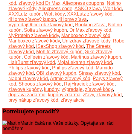
kód
,
zľavový kód Dr Max
,
Aliexpress coupons
,
Notino
zľavové kódy
,
Aliexpress code
,
ASKO zľava
,
Wolt kód
,
XXXLutz kupón
,
Wolt kódy
,
XXXLutz zľavový kód
,
4Home zľavový kupón
,
4Home zľava
,
VypredajObliecok zľavový kód
,
Booking zľava
,
Notino
kupón
,
Sofia zľavový kupón
,
Dr Max zľavový kód
,
MyProtein zľavové kódy
,
Manboxeo zľavový kód
,
Manboxeo zľavové kódy
,
Unizdrav zľavové kódy
,
Robel
zľavový kód
,
iSexShop zľavový kód
,
The Streets
zľavový kód
,
Mohito zľavový kupón
,
Siko zľavový
kupón
,
Coffeein zľavový kód
,
Martinus zľavový kupón
,
HairBurst zľavový kód
,
MojaLekaren zľavový kód
,
Philips zľavový kód
,
Philips zľavový kód
,
Mamido
zľavový kód
,
OBI zľavový kupón
,
Sinsay zľavový kód
,
Nabbi zľavový kód
,
Artmie zľavový kód
,
Parys zľavový
kód
,
Shooos zľavový kód
,
RajHraciek zľavový kód
,
zľavové kupóny
,
kupóny
,
výpredaje
,
zľavové kódy
,
doprava zadarmo
,
kupóny zdarma
,
zľavy
,
zľavový kód
,
prvý nákup zľavový kód
,
zľavy akcie
Potrebujete poradiť?
Martin čaká na Vaše otázky. Opýtajte sa, rád
pomôžem