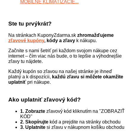
MOBILNÉ KLIMATIZÁCIE...
Ste tu prvýkrát?
Na stránkach KuponyZdarma.sk
zhromažďujeme
zľavové kupóny
, kódy a zľavy
k nákupu.
Začnite s nami šetriť pri každom svojom nákupe cez
internet – čím viac nás bude, o to lepšie a výhodnejšie
zľavy tu nájdete.
Každý kupón so zľavou na našej stránke je ihneď
platný a k dispozícii,
každú zľavu si môžete okamžite
uplatniť
pri nákupe.
Ako uplatniť zľavový kód?
1. Zobrazte
zľavový kód kliknutím na "ZOBRAZIŤ
KÓD"
2. Skopírujte
kód a prejdite na stránky obchodu
3. Uplatnite
si zľavu v nákupnom košíku obchodu