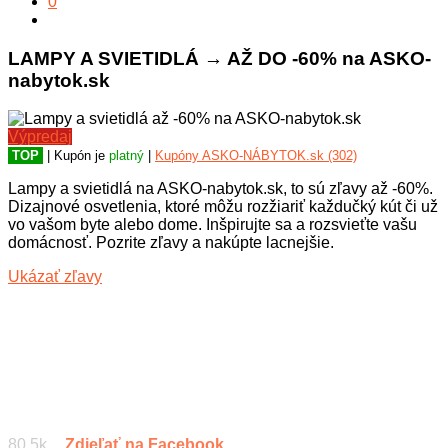
0
LAMPY A SVIETIDLÁ → AŽ DO -60% na ASKO-
nabytok.sk
Výpredaj
TOP
| Kupón je
platný
|
Kupóny ASKO-NÁBYTOK.sk (302)
Lampy a svietidlá na ASKO-nabytok.sk, to sú zľavy až -60%.
Dizajnové osvetlenia, ktoré môžu rozžiariť každučký kút či už
vo vašom byte alebo dome. Inšpirujte sa a rozsvieťte vašu
domácnosť. Pozrite zľavy a nakúpte lacnejšie.
Ukázať zľavy
80.5k
Zdieľať na Facebook