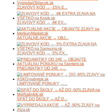
ZĽAVOVÝ KÓD → -15% E...
ZĽAVOVÝ KÓD → -8€ EX...
AKTUÁLNE AKCIE → OBJ...
ZĽAVOVÝ KÓD → -5% EX...
PNEUMATIKY OD 24€ →...
LIMITOVANÉ PONUKY →...
SPÄŤ DO ŠKOLY → AŽ D...