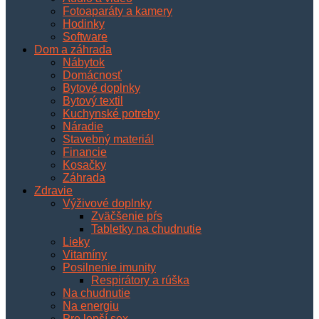
Fotoaparáty a kamery
Hodinky
Software
Dom a záhrada
Nábytok
Domácnosť
Bytové doplnky
Bytový textil
Kuchynské potreby
Náradie
Stavebný materiál
Financie
Kosačky
Záhrada
Zdravie
Výživové doplnky
Zväčšenie pŕs
Tabletky na chudnutie
Lieky
Vitamíny
Posilnenie imunity
Respirátory a rúška
Na chudnutie
Na energiu
Pre lepší sex