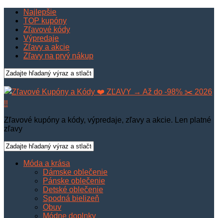
Najlepšie
TOP kupóny
Zľavové kódy
Výpredaje
Zľavy a akcie
Zľavy na prvý nákup
Zľavové kupóny a kódy, výpredaje, zľavy a akcie. Len platné
zľavy
Móda a krása
Dámske oblečenie
Pánske oblečenie
Detské oblečenie
Spodná bielizeň
Obuv
Módne doplnky