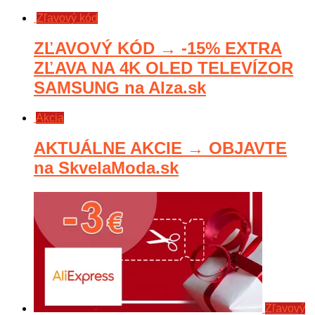
Zľavový kód
ZĽAVOVÝ KÓD → -15% EXTRA
ZĽAVA NA 4K OLED TELEVÍZOR
SAMSUNG na Alza.sk
Akcia
AKTUÁLNE AKCIE → OBJAVTE
na SkvelaModa.sk
Zľavový