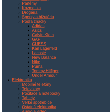
Parfémy
Kozmetika
Drogéria
Šperky a bižutéria
Podľa značky
Adidas
Asics
Calvin Klein
GAP
GUESS
Karl Lagerfeld
Lacoste
New Balance
Nike
Puma
Tommy Hilfiger
Under Armour
Elektronika
Mobilné telefóny
Televízory
Počítače a notebooky
Tablety
Veľké spotrebiče
Ostatná elektronika
Audio a video