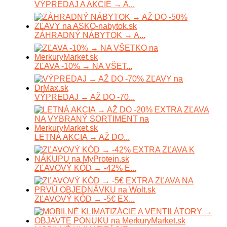
VÝPREDAJ A AKCIE → A...
ZÁHRADNÝ NÁBYTOK → A...
ZĽAVA -10% → NA VŠET...
VÝPREDAJ → AŽ DO -70...
LETNÁ AKCIA → AŽ DO...
ZĽAVOVÝ KÓD → -42% E...
ZĽAVOVÝ KÓD → -5€ EX...