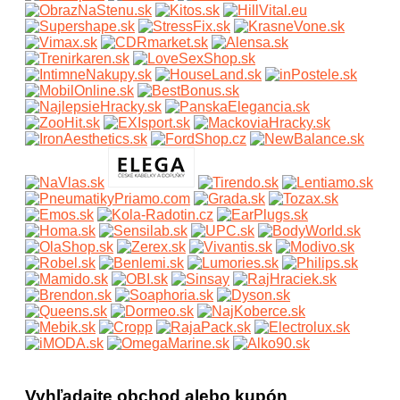
Vyhľadajte obchod alebo kupón