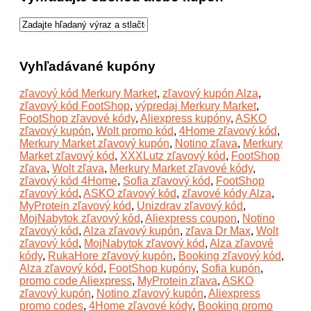
Vyhľadávané kupóny
zľavový kód Merkury Market
,
zľavový kupón Alza
,
zľavový kód FootShop
,
výpredaj Merkury Market
,
FootShop zľavové kódy
,
Aliexpress kupóny
,
ASKO
zľavový kupón
,
Wolt promo kód
,
4Home zľavový kód
,
Merkury Market zľavový kupón
,
Notino zľava
,
Merkury
Market zľavový kód
,
XXXLutz zľavový kód
,
FootShop
zľava
,
Wolt zľava
,
Merkury Market zľavové kódy
,
zľavový kód 4Home
,
Sofia zľavový kód
,
FootShop
zľavový kód
,
ASKO zľavový kód
,
zľavové kódy Alza
,
MyProtein zľavový kód
,
Unizdrav zľavový kód
,
MojNabytok zľavový kód
,
Aliexpress coupon
,
Notino
zľavový kód
,
Alza zľavový kupón
,
zľava Dr Max
,
Wolt
zľavový kód
,
MojNabytok zľavový kód
,
Alza zľavové
kódy
,
RukaHore zľavový kupón
,
Booking zľavový kód
,
Alza zľavový kód
,
FootShop kupóny
,
Sofia kupón
,
promo code Aliexpress
,
MyProtein zľava
,
ASKO
zľavový kupón
,
Notino zľavový kupón
,
Aliexpress
promo codes
,
4Home zľavové kódy
,
Booking promo