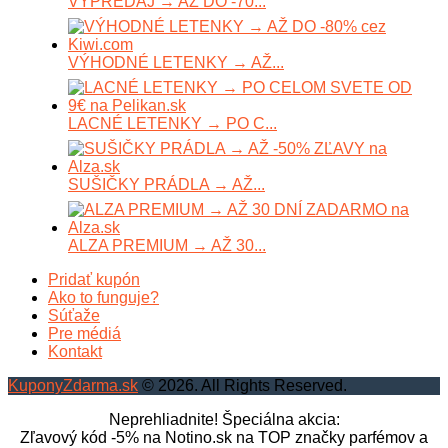
VÝPREDAJ → AŽ DO -70...
VÝHODNÉ LETENKY → AŽ...
LACNÉ LETENKY → PO C...
SUŠIČKY PRÁDLA → AŽ...
ALZA PREMIUM → AŽ 30...
Pridať kupón
Ako to funguje?
Súťaže
Pre médiá
Kontakt
KuponyZdarma.sk
© 2026. All Rights Reserved.
Neprehliadnite! Špeciálna akcia:
Zľavový kód -5% na Notino.sk na TOP značky parfémov a