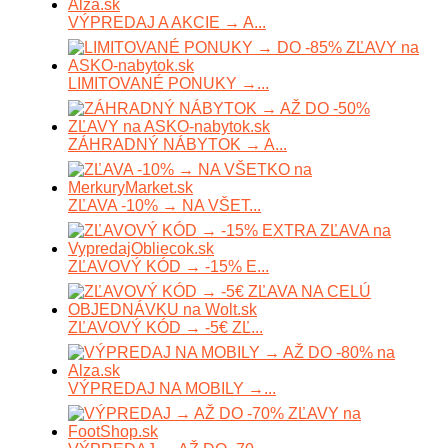
VÝPREDAJ A AKCIE → A...
LIMITOVANÉ PONUKY →...
ZÁHRADNÝ NÁBYTOK → A...
ZĽAVA -10% → NA VŠET...
ZĽAVOVÝ KÓD → -15% E...
ZĽAVOVÝ KÓD → -5€ ZĽ...
VÝPREDAJ NA MOBILY →...