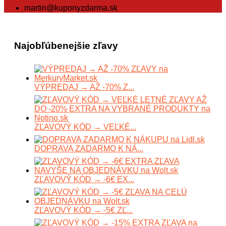
martin@kuponyzdarma.sk
Najobľúbenejšie zľavy
VÝPREDAJ → AŽ -70% Z...
ZĽAVOVÝ KÓD → VEĽKÉ...
DOPRAVA ZADARMO K NÁ...
ZĽAVOVÝ KÓD → -6€ EX...
ZĽAVOVÝ KÓD → -5€ ZĽ...