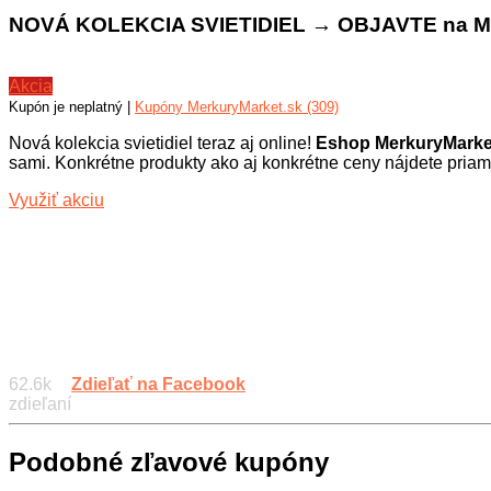
NOVÁ KOLEKCIA SVIETIDIEL → OBJAVTE na Me
Akcia
Kupón je neplatný |
Kupóny MerkuryMarket.sk (309)
Nová kolekcia svietidiel teraz aj online!
Eshop MerkuryMarket.
sami. Konkrétne produkty ako aj konkrétne ceny nájdete priam
Využiť akciu
62.6k
Zdieľať na Facebook
zdieľaní
Podobné zľavové kupóny