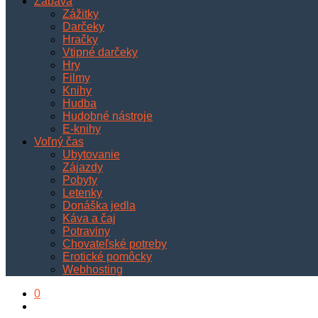
Zábava
Zážitky
Darčeky
Hračky
Vtipné darčeky
Hry
Filmy
Knihy
Hudba
Hudobné nástroje
E-knihy
Voľný čas
Ubytovanie
Zájazdy
Pobyty
Letenky
Donáška jedla
Káva a čaj
Potraviny
Chovateľské potreby
Erotické pomôcky
Webhosting
0