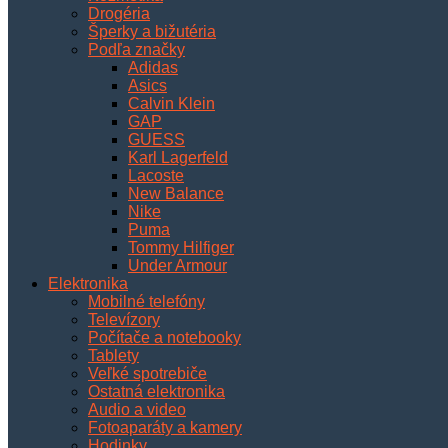
Drogéria
Šperky a bižutéria
Podľa značky
Adidas
Asics
Calvin Klein
GAP
GUESS
Karl Lagerfeld
Lacoste
New Balance
Nike
Puma
Tommy Hilfiger
Under Armour
Elektronika
Mobilné telefóny
Televízory
Počítače a notebooky
Tablety
Veľké spotrebiče
Ostatná elektronika
Audio a video
Fotoaparáty a kamery
Hodinky