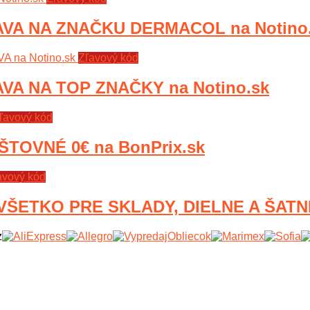
VA NA ZNAČKU DERMACOL na Notino
Zľavový kód
VA NA TOP ZNAČKY na Notino.sk
ľavový kód
TOVNÉ 0€ na BonPrix.sk
avový kód
ŠETKO PRE SKLADY, DIELNE A ŠATNE