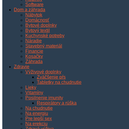
Software
Dom a záhrada
Nábytok
Domácnosť
Bytové doplnky
Bytový textil
Kuchynské potreby
Náradie
Stavebný materiál
Financie
Kosačky
Záhrada
Zdravie
Výživové doplnky
Zväčšenie pŕs
Tabletky na chudnutie
Lieky
Vitamíny
Posilnenie imunity
Respirátory a rúška
Na chudnutie
Na energiu
Pre lepší sex
Na erekciu
Zdravá výživa