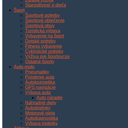
Starostlivosť o dieťa
Šport
Športové potreby
Športové oblečenie
Športová obuv
Turistická výbava
Vybavenie na šport
Detské potreby
Fitness vybavenie
Cyklistické potreby
Výživa pre športovcov
Ostatné športy
Auto-moto
Pneumatiky
Poistenie auta
Autokozmetika
GPS navigácie
Výbava auta
Auto náradie
Náhradné diely
Autodoplnky
Motorové oleje
Autodiagnostika
Výbava motorky