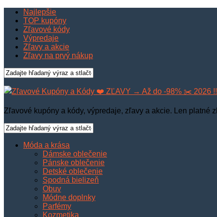
Najlepšie
TOP kupóny
Zľavové kódy
Výpredaje
Zľavy a akcie
Zľavy na prvý nákup
Zľavové kupóny a kódy, výpredaje, zľavy a akcie. Len platné z
Móda a krása
Dámske oblečenie
Pánske oblečenie
Detské oblečenie
Spodná bielizeň
Obuv
Módne doplnky
Parfémy
Kozmetika