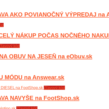
VA AKO POVIANOČNÝ VÝPREDAJ na AH
ód
 CELÝ NÁKUP POČAS NOČNÉHO NAKUP
Zľavový kód
NA OBUV NA JESEŇ na eObuv.sk
 MÓDU na Answear.sk
Zľavový kód
VA NAVYŠE na FootShop.sk
Zľavový kód