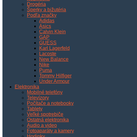
Drogéria
Šperky a bižutéria
Podľa značky
Adidas
Asics
Calvin Klein
GAP
GUESS
Karl Lagerfeld
Lacoste
New Balance
Nike
Puma
Tommy Hilfiger
Under Armour
Elektronika
Mobilné telefóny
Televízory
Počítače a notebooky
Tablety
Veľké spotrebiče
Ostatná elektronika
Audio a video
Fotoaparáty a kamery
Hodinky