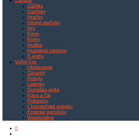
Zábava
Zážitky
Darčeky
Hračky
Vtipné darčeky
Hry
Filmy
Knihy
Hudba
Hudobné nástroje
E-knihy
Voľný čas
Ubytovanie
Zájazdy
Pobyty
Letenky
Donáška jedla
Káva a čaj
Potraviny
Chovateľské potreby
Erotické pomôcky
Webhosting
0