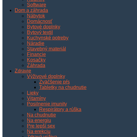
Software
Dom a záhrada
Nábytok
Domácnosť
Bytové doplnky
Bytový textil
Kuchynské potreby
Náradie
Stavebný materiál
Financie
Kosačky
Záhrada
Zdravie
Výživové doplnky
Zväčšenie pŕs
Tabletky na chudnutie
Lieky
Vitamíny
Posilnenie imunity
Respirátory a rúška
Na chudnutie
Na energiu
Pre lepší sex
Na erekciu
Zdravá výživa