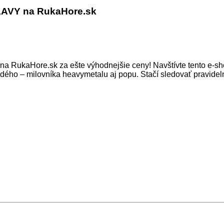
AVY na RukaHore.sk
z na RukaHore.sk za ešte výhodnejšie ceny! Navštívte tento e-sh
ždého – milovníka heavymetalu aj popu. Stačí sledovať pravide