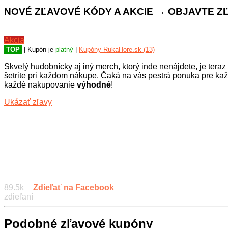
NOVÉ ZĽAVOVÉ KÓDY A AKCIE → OBJAVTE ZĽ
Akcia
TOP
| Kupón je
platný
|
Kupóny RukaHore.sk (13)
Skvelý hudobnícky aj iný merch, ktorý inde nenájdete, je tera
šetrite pri každom nákupe. Čaká na vás pestrá ponuka pre ka
každé nakupovanie
výhodné
!
Ukázať zľavy
89.5k
Zdieľať na Facebook
zdieľaní
Podobné zľavové kupóny