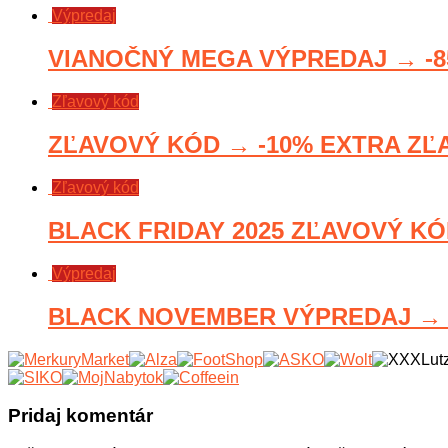
Výpredaj
VIANOČNÝ MEGA VÝPREDAJ → -85
Zľavový kód
ZĽAVOVÝ KÓD → -10% EXTRA ZĽAV
Zľavový kód
BLACK FRIDAY 2025 ZĽAVOVÝ KÓD
Výpredaj
BLACK NOVEMBER VÝPREDAJ → AŽ
Pridaj komentár