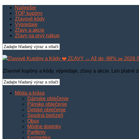
Najlepšie
TOP kupóny
Zľavové kódy
Výpredaje
Zľavy a akcie
Zľavy na prvý nákup
Zľavové kupóny a kódy, výpredaje, zľavy a akcie. Len platné z
Móda a krása
Dámske oblečenie
Pánske oblečenie
Detské oblečenie
Spodná bielizeň
Obuv
Módne doplnky
Parfémy
Kozmetika