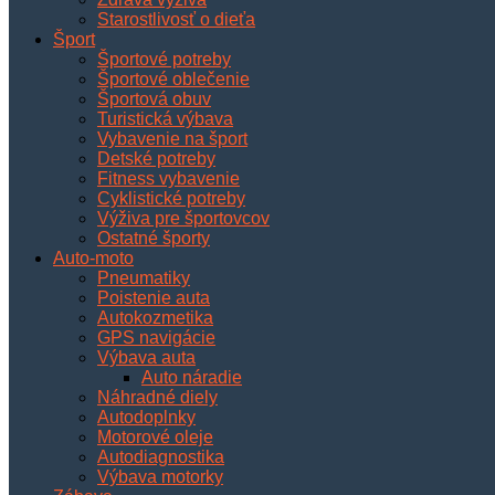
Starostlivosť o dieťa
Šport
Športové potreby
Športové oblečenie
Športová obuv
Turistická výbava
Vybavenie na šport
Detské potreby
Fitness vybavenie
Cyklistické potreby
Výživa pre športovcov
Ostatné športy
Auto-moto
Pneumatiky
Poistenie auta
Autokozmetika
GPS navigácie
Výbava auta
Auto náradie
Náhradné diely
Autodoplnky
Motorové oleje
Autodiagnostika
Výbava motorky