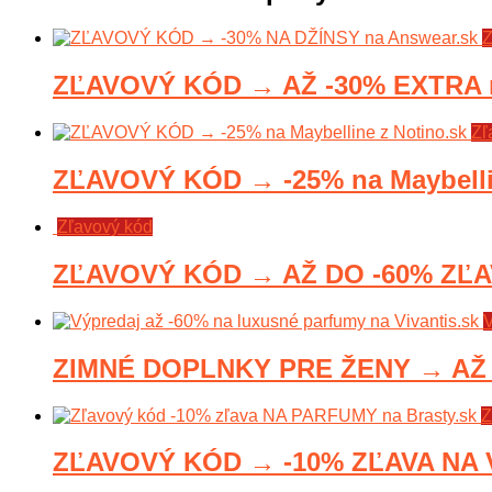
Z
ZĽAVOVÝ KÓD → AŽ -30% EXTRA n
Zľ
ZĽAVOVÝ KÓD → -25% na Maybellin
Zľavový kód
ZĽAVOVÝ KÓD → AŽ DO -60% ZĽAV
V
ZIMNÉ DOPLNKY PRE ŽENY → AŽ -6
Z
ZĽAVOVÝ KÓD → -10% ZĽAVA NA 