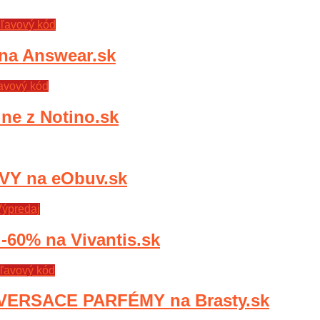
ľavový kód
a Answear.sk
avový kód
e z Notino.sk
Y na eObuv.sk
ýpredaj
0% na Vivantis.sk
ľavový kód
VERSACE PARFÉMY na Brasty.sk