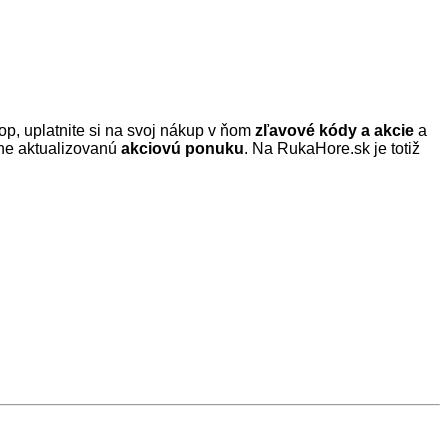
op, uplatnite si na svoj nákup v ňom
zľavové kódy a akcie
a
lne aktualizovanú
akciovú ponuku
. Na RukaHore.sk je totiž