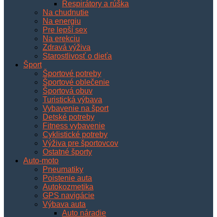
Respirátory a rúška
Na chudnutie
Na energiu
Pre lepší sex
Na erekciu
Zdravá výživa
Starostlivosť o dieťa
Šport
Športové potreby
Športové oblečenie
Športová obuv
Turistická výbava
Vybavenie na šport
Detské potreby
Fitness vybavenie
Cyklistické potreby
Výživa pre športovcov
Ostatné športy
Auto-moto
Pneumatiky
Poistenie auta
Autokozmetika
GPS navigácie
Výbava auta
Auto náradie