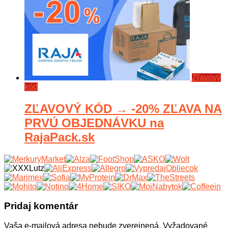
Zľavový
kód
ZĽAVOVÝ KÓD → -20% ZĽAVA NA
PRVÚ OBJEDNÁVKU na
RajaPack.sk
Pridaj komentár
Vaša e-mailová adresa nebude zverejnená.
Vyžadované