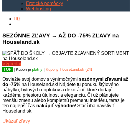
Erotické pomôcky
Webhosting
0
SEZÓNNE ZĽAVY → AŽ DO -75% ZĽAVY na
Houseland.sk
Výpredaj
TOP
| Kupón je
platný
|
Kupóny HouseLand.sk (24)
Osviežte svoj domov s výnimočnými
sezónnymi zľavami až
do -75%
na Houseland.sk! Nájdete tu ponuku štýlového
nábytku, bytových doplnkov a dekorácií, ktoré dodajú
každému priestoru útulnosť a eleganciu. Či už plánujete
menšiu zmenu alebo kompletnú premenu interiéru, teraz je
ten najlepší čas
nakúpiť výhodne
! Stačí iba navštíviť
Houseland.sk.
Ukázať zľavy