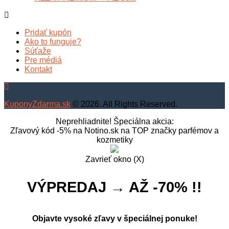
Pridať kupón
Ako to funguje?
Súťaže
Pre médiá
Kontakt
KuponyZdarma.sk
© 2026. All Rights Reserved.
Neprehliadnite! Špeciálna akcia:
Zľavový kód -5% na Notino.sk na TOP značky parfémov a
kozmetiky
Zavrieť okno (X)
VÝPREDAJ → AŽ -70% !!
Objavte vysoké zľavy v špeciálnej ponuke!