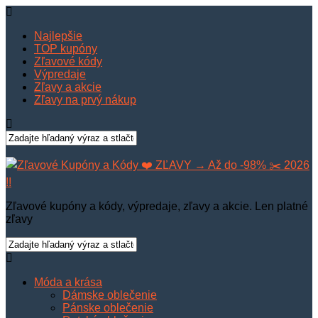
Najlepšie
TOP kupóny
Zľavové kódy
Výpredaje
Zľavy a akcie
Zľavy na prvý nákup
Zľavové kupóny a kódy, výpredaje, zľavy a akcie. Len platné
zľavy
Móda a krása
Dámske oblečenie
Pánske oblečenie