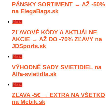
PÁNSKY SORTIMENT → AŽ -50%
na ElegaBags.sk
Akcia
ZĽAVOVÉ KÓDY A AKTUÁLNE
AKCIE → AŽ DO -70% ZĽAVY na
JDSports.sk
Akcia
VÝHODNÉ SADY SVIETIDIEL na
Alfa-svietidla.sk
Akcia
ZĽAVA -5€ → EXTRA NA VŠETKO
na Mebik.sk