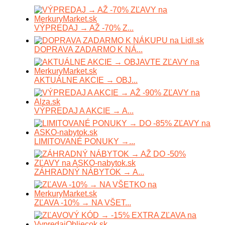
VÝPREDAJ → AŽ -70% Z...
DOPRAVA ZADARMO K NÁ...
AKTUÁLNE AKCIE → OBJ...
VÝPREDAJ A AKCIE → A...
LIMITOVANÉ PONUKY →...
ZÁHRADNÝ NÁBYTOK → A...
ZĽAVA -10% → NA VŠET...