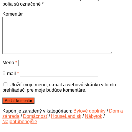
polia sú označené
*
Komentár
Meno
*
E-mail
*
Uložiť moje meno, e-mail a webovú stránku v tomto
prehliadači pre moje budúce komentáre.
Kupón je zaradený v kategóriach:
Bytové doplnky
/
Dom a
záhrada
/
Domácnosť
/
HouseLand.sk
/
Nábytok
/
Najobľúbenejšie