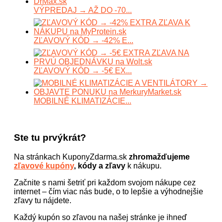
VÝPREDAJ → AŽ DO -70...
ZĽAVOVÝ KÓD → -42% E...
ZĽAVOVÝ KÓD → -5€ EX...
MOBILNÉ KLIMATIZÁCIE...
Ste tu prvýkrát?
Na stránkach KuponyZdarma.sk
zhromažďujeme
zľavové kupóny
, kódy a zľavy
k nákupu.
Začnite s nami šetriť pri každom svojom nákupe cez
internet – čím viac nás bude, o to lepšie a výhodnejšie
zľavy tu nájdete.
Každý kupón so zľavou na našej stránke je ihneď