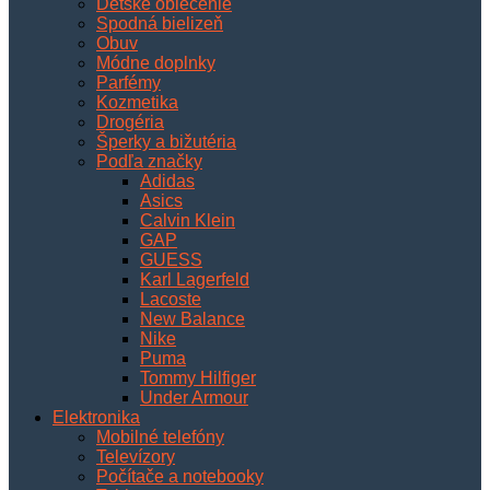
Detské oblečenie
Spodná bielizeň
Obuv
Módne doplnky
Parfémy
Kozmetika
Drogéria
Šperky a bižutéria
Podľa značky
Adidas
Asics
Calvin Klein
GAP
GUESS
Karl Lagerfeld
Lacoste
New Balance
Nike
Puma
Tommy Hilfiger
Under Armour
Elektronika
Mobilné telefóny
Televízory
Počítače a notebooky