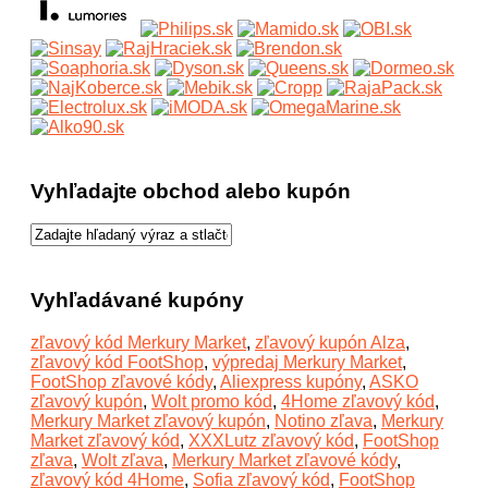
Vyhľadajte obchod alebo kupón
Vyhľadávané kupóny
zľavový kód Merkury Market
,
zľavový kupón Alza
,
zľavový kód FootShop
,
výpredaj Merkury Market
,
FootShop zľavové kódy
,
Aliexpress kupóny
,
ASKO
zľavový kupón
,
Wolt promo kód
,
4Home zľavový kód
,
Merkury Market zľavový kupón
,
Notino zľava
,
Merkury
Market zľavový kód
,
XXXLutz zľavový kód
,
FootShop
zľava
,
Wolt zľava
,
Merkury Market zľavové kódy
,
zľavový kód 4Home
,
Sofia zľavový kód
,
FootShop