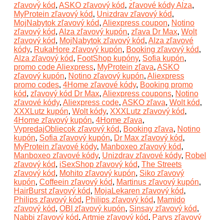
zľavový kód
,
ASKO zľavový kód
,
zľavové kódy Alza
,
MyProtein zľavový kód
,
Unizdrav zľavový kód
,
MojNabytok zľavový kód
,
Aliexpress coupon
,
Notino
zľavový kód
,
Alza zľavový kupón
,
zľava Dr Max
,
Wolt
zľavový kód
,
MojNabytok zľavový kód
,
Alza zľavové
kódy
,
RukaHore zľavový kupón
,
Booking zľavový kód
,
Alza zľavový kód
,
FootShop kupóny
,
Sofia kupón
,
promo code Aliexpress
,
MyProtein zľava
,
ASKO
zľavový kupón
,
Notino zľavový kupón
,
Aliexpress
promo codes
,
4Home zľavové kódy
,
Booking promo
kód
,
zľavový kód Dr Max
,
Aliexpress coupons
,
Notino
zľavové kódy
,
Aliexpress code
,
ASKO zľava
,
Wolt kód
,
XXXLutz kupón
,
Wolt kódy
,
XXXLutz zľavový kód
,
4Home zľavový kupón
,
4Home zľava
,
VypredajObliecok zľavový kód
,
Booking zľava
,
Notino
kupón
,
Sofia zľavový kupón
,
Dr Max zľavový kód
,
MyProtein zľavové kódy
,
Manboxeo zľavový kód
,
Manboxeo zľavové kódy
,
Unizdrav zľavové kódy
,
Robel
zľavový kód
,
iSexShop zľavový kód
,
The Streets
zľavový kód
,
Mohito zľavový kupón
,
Siko zľavový
kupón
,
Coffeein zľavový kód
,
Martinus zľavový kupón
,
HairBurst zľavový kód
,
MojaLekaren zľavový kód
,
Philips zľavový kód
,
Philips zľavový kód
,
Mamido
zľavový kód
,
OBI zľavový kupón
,
Sinsay zľavový kód
,
Nabbi zľavový kód
,
Artmie zľavový kód
,
Parys zľavový