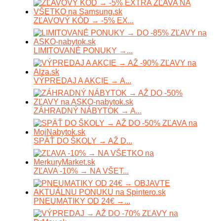
ZĽAVOVÝ KÓD → -5% EX...
LIMITOVANÉ PONUKY →...
VÝPREDAJ A AKCIE → A...
ZÁHRADNÝ NÁBYTOK → A...
SPÄŤ DO ŠKOLY → AŽ D...
ZĽAVA -10% → NA VŠET...
PNEUMATIKY OD 24€ →...