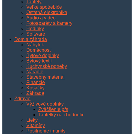
Tablety
Veľké spotrebiče
Ostatná elektronika
Audio a video
Fotoaparáty a kamery
Hodinky
Software
Dom a záhrada
Nábytok
Domácnosť
Bytové doplnky
Bytový textil
Kuchynské potreby
Náradie
Stavebný materiál
Financie
Kosačky
Záhrada
Zdravie
Výživové doplnky
Zväčšenie pŕs
Tabletky na chudnutie
Lieky
Vitamíny
Posilnenie imunity