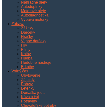
Náhradné diely
Autodoplnky
Motorové oleje
Autodiagnostika
Výbava motorky
Zábava
Zážitky
Darčeky
Hračky
Vtipné darčeky
Hry
Filmy
Knihy
Hudba
Hudobné nástroje
E-knihy
Voľný čas
Ubytovanie
Zájazdy
Pobyty
Letenky
Donáška jedla
Káva a čaj
Potraviny
Chovateľské potreby