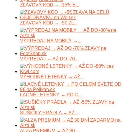
ZĽAVOVÝ KÓD → -15% E...
ZĽAVOVÝ KÓD → -5€ ZĽ...
VÝPREDAJ NA MOBILY →...
VÝPREDAJ → AŽ DO -70...
VÝHODNÉ LETENKY → AŽ...
LACNÉ LETENKY → PO C...
SUŠIČKY PRÁDLA → AŽ...
ALZA PREMIUM → AŽ 30...