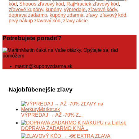
kód
,
Shooos zľavový kód
,
RajHraciek zľavový kód
,
zľavové kupóny
,
kupóny
,
výpredaje
,
zľavové kódy
,
doprava zadarmo
,
kupóny zdarma
,
zľavy
,
zľavový kód
,
prvý nákup zľavový kód
,
zľavy akcie
Potrebujete poradiť?
Martin čaká na Vaše otázky. Opýtajte sa, rád
pomôžem
martin@kuponyzdarma.sk
Najobľúbenejšie zľavy
VÝPREDAJ → AŽ -70% Z...
DOPRAVA ZADARMO K NÁ...