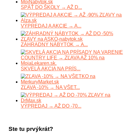
SPÄŤ DO ŠKOLY → AŽ D...
VÝPREDAJ A AKCIE → A...
ZÁHRADNÝ NÁBYTOK → A...
SKVELÁ AKCIA NA PRÍS...
ZĽAVA -10% → NA VŠET...
VÝPREDAJ → AŽ DO -70...
Ste tu prvýkrát?