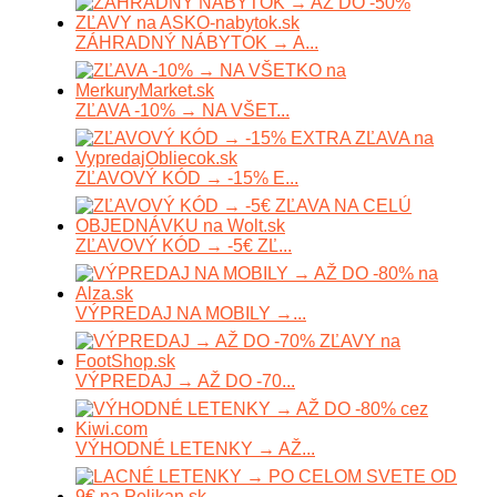
ZÁHRADNÝ NÁBYTOK → A...
ZĽAVA -10% → NA VŠET...
ZĽAVOVÝ KÓD → -15% E...
ZĽAVOVÝ KÓD → -5€ ZĽ...
VÝPREDAJ NA MOBILY →...
VÝPREDAJ → AŽ DO -70...
VÝHODNÉ LETENKY → AŽ...