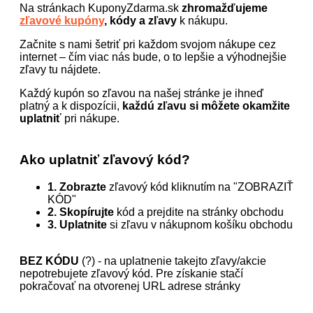
Na stránkach KuponyZdarma.sk
zhromažďujeme
zľavové kupóny
, kódy a zľavy
k nákupu.
Začnite s nami šetriť pri každom svojom nákupe cez
internet – čím viac nás bude, o to lepšie a výhodnejšie
zľavy tu nájdete.
Každý kupón so zľavou na našej stránke je ihneď
platný a k dispozícii,
každú zľavu si môžete okamžite
uplatniť
pri nákupe.
Ako uplatniť zľavový kód?
1. Zobrazte
zľavový kód kliknutím na "ZOBRAZIŤ
KÓD"
2. Skopírujte
kód a prejdite na stránky obchodu
3. Uplatnite
si zľavu v nákupnom košíku obchodu
BEZ KÓDU
(?) - na uplatnenie takejto zľavy/akcie
nepotrebujete zľavový kód. Pre získanie stačí
pokračovať na otvorenej URL adrese stránky