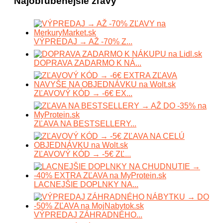
Najobľúbenejšie zľavy
VÝPREDAJ → AŽ -70% Z...
DOPRAVA ZADARMO K NÁ...
ZĽAVOVÝ KÓD → -6€ EX...
ZĽAVA NA BESTSELLERY...
ZĽAVOVÝ KÓD → -5€ ZĽ...
LACNEJŠIE DOPLNKY NA...
VÝPREDAJ ZÁHRADNÉHO...