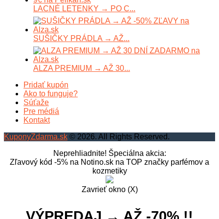
LACNÉ LETENKY → PO C...
SUŠIČKY PRÁDLA → AŽ...
ALZA PREMIUM → AŽ 30...
Pridať kupón
Ako to funguje?
Súťaže
Pre médiá
Kontakt
KuponyZdarma.sk
© 2026. All Rights Reserved.
Neprehliadnite! Špeciálna akcia:
Zľavový kód -5% na Notino.sk na TOP značky parfémov a
kozmetiky
Zavrieť okno (X)
VÝPREDAJ → AŽ -70% !!