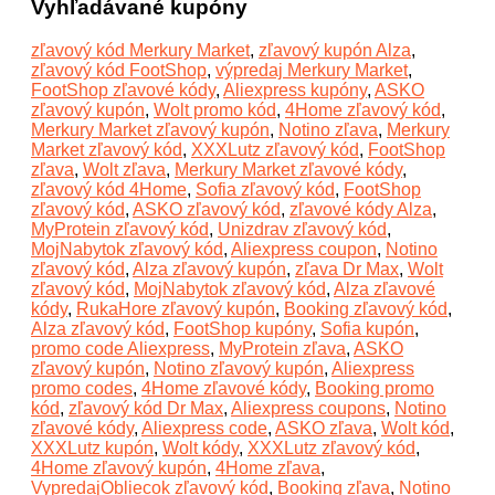
Vyhľadávané kupóny
zľavový kód Merkury Market
,
zľavový kupón Alza
,
zľavový kód FootShop
,
výpredaj Merkury Market
,
FootShop zľavové kódy
,
Aliexpress kupóny
,
ASKO
zľavový kupón
,
Wolt promo kód
,
4Home zľavový kód
,
Merkury Market zľavový kupón
,
Notino zľava
,
Merkury
Market zľavový kód
,
XXXLutz zľavový kód
,
FootShop
zľava
,
Wolt zľava
,
Merkury Market zľavové kódy
,
zľavový kód 4Home
,
Sofia zľavový kód
,
FootShop
zľavový kód
,
ASKO zľavový kód
,
zľavové kódy Alza
,
MyProtein zľavový kód
,
Unizdrav zľavový kód
,
MojNabytok zľavový kód
,
Aliexpress coupon
,
Notino
zľavový kód
,
Alza zľavový kupón
,
zľava Dr Max
,
Wolt
zľavový kód
,
MojNabytok zľavový kód
,
Alza zľavové
kódy
,
RukaHore zľavový kupón
,
Booking zľavový kód
,
Alza zľavový kód
,
FootShop kupóny
,
Sofia kupón
,
promo code Aliexpress
,
MyProtein zľava
,
ASKO
zľavový kupón
,
Notino zľavový kupón
,
Aliexpress
promo codes
,
4Home zľavové kódy
,
Booking promo
kód
,
zľavový kód Dr Max
,
Aliexpress coupons
,
Notino
zľavové kódy
,
Aliexpress code
,
ASKO zľava
,
Wolt kód
,
XXXLutz kupón
,
Wolt kódy
,
XXXLutz zľavový kód
,
4Home zľavový kupón
,
4Home zľava
,
VypredajObliecok zľavový kód
,
Booking zľava
,
Notino