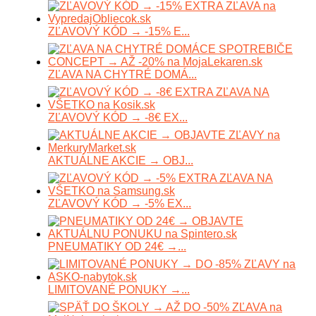
ZĽAVOVÝ KÓD → -15% E...
ZĽAVA NA CHYTRÉ DOMÁ...
ZĽAVOVÝ KÓD → -8€ EX...
AKTUÁLNE AKCIE → OBJ...
ZĽAVOVÝ KÓD → -5% EX...
PNEUMATIKY OD 24€ →...
LIMITOVANÉ PONUKY →...