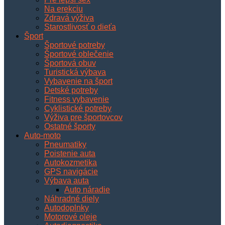
Na erekciu
Zdravá výživa
Starostlivosť o dieťa
Šport
Športové potreby
Športové oblečenie
Športová obuv
Turistická výbava
Vybavenie na šport
Detské potreby
Fitness vybavenie
Cyklistické potreby
Výživa pre športovcov
Ostatné športy
Auto-moto
Pneumatiky
Poistenie auta
Autokozmetika
GPS navigácie
Výbava auta
Auto náradie
Náhradné diely
Autodoplnky
Motorové oleje