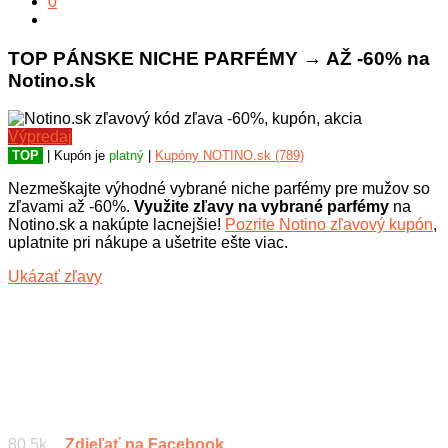
0
TOP PÁNSKE NICHE PARFÉMY → AŽ -60% na
Notino.sk
Výpredaj
TOP
| Kupón je
platný
|
Kupóny NOTINO.sk (789)
Nezmeškajte výhodné vybrané niche parfémy pre mužov so
zľavami až -60%.
Využite zľavy na vybrané parfémy
na
Notino.sk a nakúpte lacnejšie!
Pozrite Notino zľavový kupón
,
uplatnite pri nákupe a ušetrite ešte viac.
Ukázať zľavy
80.5k
Zdieľať na Facebook