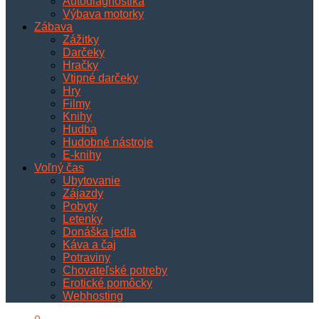
Autodiagnostika
Výbava motorky
Zábava
Zážitky
Darčeky
Hračky
Vtipné darčeky
Hry
Filmy
Knihy
Hudba
Hudobné nástroje
E-knihy
Voľný čas
Ubytovanie
Zájazdy
Pobyty
Letenky
Donáška jedla
Káva a čaj
Potraviny
Chovateľské potreby
Erotické pomôcky
Webhosting