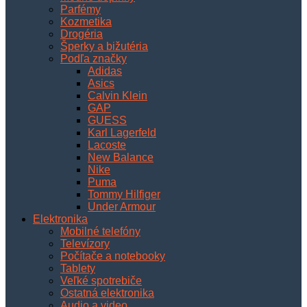
Parfémy
Kozmetika
Drogéria
Šperky a bižutéria
Podľa značky
Adidas
Asics
Calvin Klein
GAP
GUESS
Karl Lagerfeld
Lacoste
New Balance
Nike
Puma
Tommy Hilfiger
Under Armour
Elektronika
Mobilné telefóny
Televízory
Počítače a notebooky
Tablety
Veľké spotrebiče
Ostatná elektronika
Audio a video