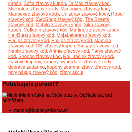
kupón
,
Sofia zľavový kupón
,
Dr Max zľavový kód
,
MyProtein zľavové kódy
,
Manboxeo zľavový kód
,
Manboxeo zľavové kódy
,
Unizdrav zľavové kódy
,
Robel
zľavový kód
,
iSexShop zľavový kód
,
The Streets
zľavový kód
,
Mohito zľavový kupón
,
Siko zľavový
kupón
,
Coffeein zľavový kód
,
Martinus zľavový kupón
,
HairBurst zľavový kód
,
MojaLekaren zľavový kód
,
Philips zľavový kód
,
Philips zľavový kód
,
Mamido
zľavový kód
,
OBI zľavový kupón
,
Sinsay zľavový kód
,
Nabbi zľavový kód
,
Artmie zľavový kód
,
Parys zľavový
kód
,
Shooos zľavový kód
,
RajHraciek zľavový kód
,
zľavové kupóny
,
kupóny
,
výpredaje
,
zľavové kódy
,
doprava zadarmo
,
kupóny zdarma
,
zľavy
,
zľavový kód
,
prvý nákup zľavový kód
,
zľavy akcie
Potrebujete poradiť?
Martin čaká na Vaše otázky. Opýtajte sa, rád
pomôžem
martin@kuponyzdarma.sk