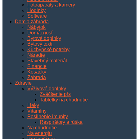
Fotoaparáty a kamery
Hodinky
Software
Dom a záhrada
Nábytok
Domácnosť
Bytové doplnky
Bytový textil
Kuchynské potreby
Náradie
Stavebný materiál
Financie
Kosačky
Záhrada
Zdravie
Výživové doplnky
Zväčšenie pŕs
Tabletky na chudnutie
Lieky
Vitamíny
Posilnenie imunity
Respirátory a rúška
Na chudnutie
Na energiu
Pre lepší sex