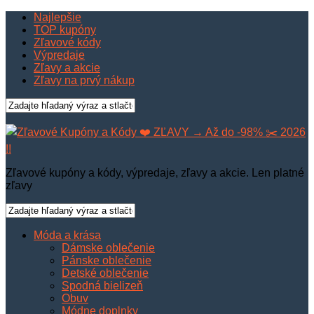
Najlepšie
TOP kupóny
Zľavové kódy
Výpredaje
Zľavy a akcie
Zľavy na prvý nákup
Zľavové kupóny a kódy, výpredaje, zľavy a akcie. Len platné
zľavy
Móda a krása
Dámske oblečenie
Pánske oblečenie
Detské oblečenie
Spodná bielizeň
Obuv
Módne doplnky