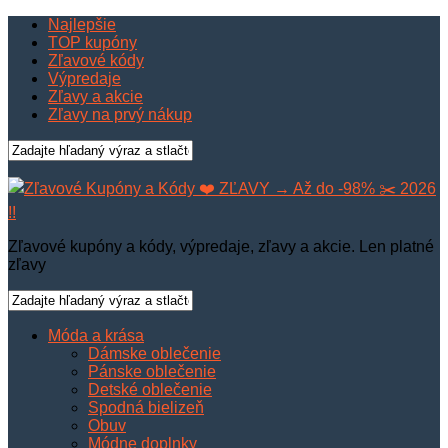
Najlepšie
TOP kupóny
Zľavové kódy
Výpredaje
Zľavy a akcie
Zľavy na prvý nákup
Zľavové kupóny a kódy, výpredaje, zľavy a akcie. Len platné
zľavy
Móda a krása
Dámske oblečenie
Pánske oblečenie
Detské oblečenie
Spodná bielizeň
Obuv
Módne doplnky