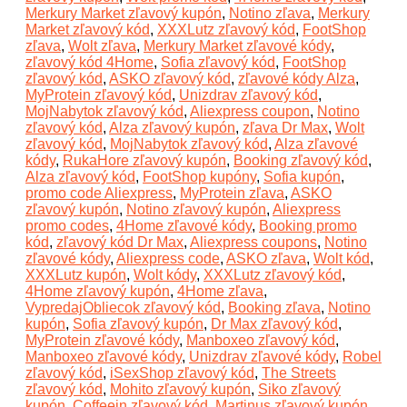
Merkury Market zľavový kupón
,
Notino zľava
,
Merkury
Market zľavový kód
,
XXXLutz zľavový kód
,
FootShop
zľava
,
Wolt zľava
,
Merkury Market zľavové kódy
,
zľavový kód 4Home
,
Sofia zľavový kód
,
FootShop
zľavový kód
,
ASKO zľavový kód
,
zľavové kódy Alza
,
MyProtein zľavový kód
,
Unizdrav zľavový kód
,
MojNabytok zľavový kód
,
Aliexpress coupon
,
Notino
zľavový kód
,
Alza zľavový kupón
,
zľava Dr Max
,
Wolt
zľavový kód
,
MojNabytok zľavový kód
,
Alza zľavové
kódy
,
RukaHore zľavový kupón
,
Booking zľavový kód
,
Alza zľavový kód
,
FootShop kupóny
,
Sofia kupón
,
promo code Aliexpress
,
MyProtein zľava
,
ASKO
zľavový kupón
,
Notino zľavový kupón
,
Aliexpress
promo codes
,
4Home zľavové kódy
,
Booking promo
kód
,
zľavový kód Dr Max
,
Aliexpress coupons
,
Notino
zľavové kódy
,
Aliexpress code
,
ASKO zľava
,
Wolt kód
,
XXXLutz kupón
,
Wolt kódy
,
XXXLutz zľavový kód
,
4Home zľavový kupón
,
4Home zľava
,
VypredajObliecok zľavový kód
,
Booking zľava
,
Notino
kupón
,
Sofia zľavový kupón
,
Dr Max zľavový kód
,
MyProtein zľavové kódy
,
Manboxeo zľavový kód
,
Manboxeo zľavové kódy
,
Unizdrav zľavové kódy
,
Robel
zľavový kód
,
iSexShop zľavový kód
,
The Streets
zľavový kód
,
Mohito zľavový kupón
,
Siko zľavový
kupón
,
Coffeein zľavový kód
,
Martinus zľavový kupón
,