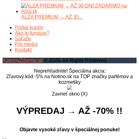
ALZA PREMIUM → AŽ 30...
Pridať kupón
Ako to funguje?
Súťaže
Pre médiá
Kontakt
KuponyZdarma.sk
© 2026. All Rights Reserved.
Neprehliadnite! Špeciálna akcia:
Zľavový kód -5% na Notino.sk na TOP značky parfémov a
kozmetiky
Zavrieť okno (X)
VÝPREDAJ → AŽ -70% !!
Objavte vysoké zľavy v špeciálnej ponuke!