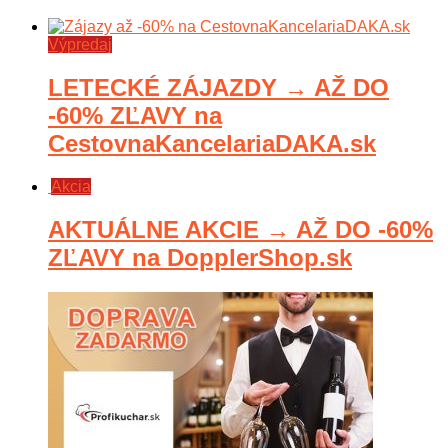
Výpredaj
LETECKÉ ZÁJAZDY → AŽ DO
-60% ZĽAVY na
CestovnaKancelariaDAKA.sk
Akcia
AKTUÁLNE AKCIE → AŽ DO -60%
ZĽAVY na DopplerShop.sk