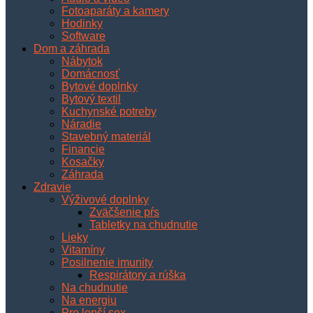
Fotoaparáty a kamery
Hodinky
Software
Dom a záhrada
Nábytok
Domácnosť
Bytové doplnky
Bytový textil
Kuchynské potreby
Náradie
Stavebný materiál
Financie
Kosačky
Záhrada
Zdravie
Výživové doplnky
Zväčšenie pŕs
Tabletky na chudnutie
Lieky
Vitamíny
Posilnenie imunity
Respirátory a rúška
Na chudnutie
Na energiu
Pre lepší sex