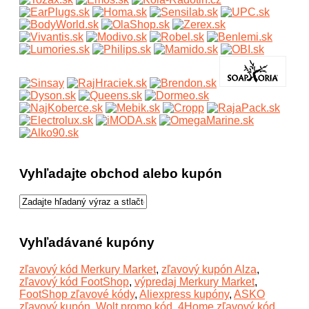
Vyhľadajte obchod alebo kupón
Vyhľadávané kupóny
zľavový kód Merkury Market
,
zľavový kupón Alza
,
zľavový kód FootShop
,
výpredaj Merkury Market
,
FootShop zľavové kódy
,
Aliexpress kupóny
,
ASKO
zľavový kupón
,
Wolt promo kód
,
4Home zľavový kód
,