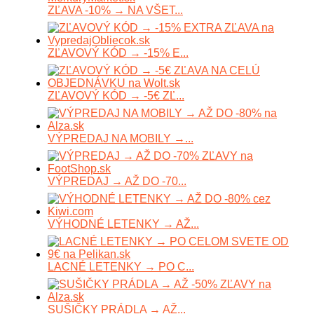
ZĽAVA -10% → NA VŠET...
ZĽAVOVÝ KÓD → -15% E...
ZĽAVOVÝ KÓD → -5€ ZĽ...
VÝPREDAJ NA MOBILY →...
VÝPREDAJ → AŽ DO -70...
VÝHODNÉ LETENKY → AŽ...
LACNÉ LETENKY → PO C...
SUŠIČKY PRÁDLA → AŽ...