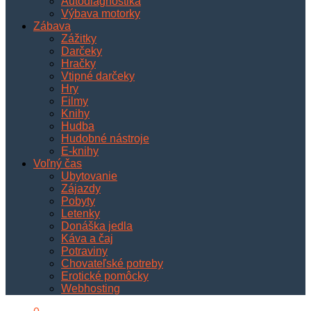
Autodiagnostika
Výbava motorky
Zábava
Zážitky
Darčeky
Hračky
Vtipné darčeky
Hry
Filmy
Knihy
Hudba
Hudobné nástroje
E-knihy
Voľný čas
Ubytovanie
Zájazdy
Pobyty
Letenky
Donáška jedla
Káva a čaj
Potraviny
Chovateľské potreby
Erotické pomôcky
Webhosting