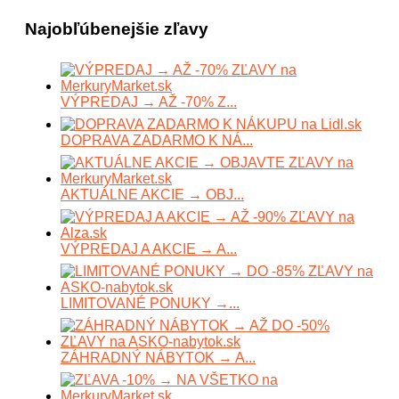
Najobľúbenejšie zľavy
VÝPREDAJ → AŽ -70% Z...
DOPRAVA ZADARMO K NÁ...
AKTUÁLNE AKCIE → OBJ...
VÝPREDAJ A AKCIE → A...
LIMITOVANÉ PONUKY →...
ZÁHRADNÝ NÁBYTOK → A...