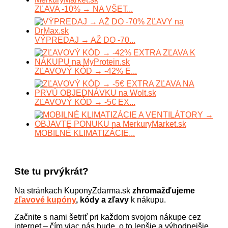
ZĽAVA -10% → NA VŠET...
VÝPREDAJ → AŽ DO -70...
ZĽAVOVÝ KÓD → -42% E...
ZĽAVOVÝ KÓD → -5€ EX...
MOBILNÉ KLIMATIZÁCIE...
Ste tu prvýkrát?
Na stránkach KuponyZdarma.sk
zhromažďujeme
zľavové kupóny
, kódy a zľavy
k nákupu.
Začnite s nami šetriť pri každom svojom nákupe cez
internet – čím viac nás bude, o to lepšie a výhodnejšie