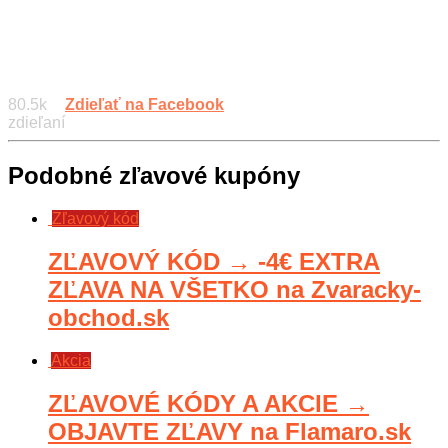
80.5k
Zdieľať na Facebook
zdieľaní
Podobné zľavové kupóny
Zľavový kód
ZĽAVOVÝ KÓD → -4€ EXTRA
ZĽAVA NA VŠETKO na Zvaracky-
obchod.sk
Akcia
ZĽAVOVÉ KÓDY A AKCIE →
OBJAVTE ZĽAVY na Flamaro.sk