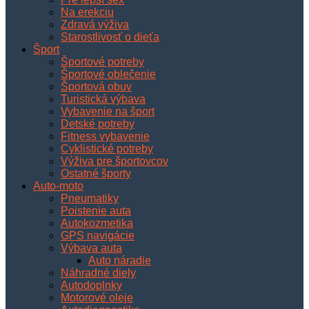
Na erekciu
Zdravá výživa
Starostlivosť o dieťa
Šport
Športové potreby
Športové oblečenie
Športová obuv
Turistická výbava
Vybavenie na šport
Detské potreby
Fitness vybavenie
Cyklistické potreby
Výživa pre športovcov
Ostatné športy
Auto-moto
Pneumatiky
Poistenie auta
Autokozmetika
GPS navigácie
Výbava auta
Auto náradie
Náhradné diely
Autodoplnky
Motorové oleje