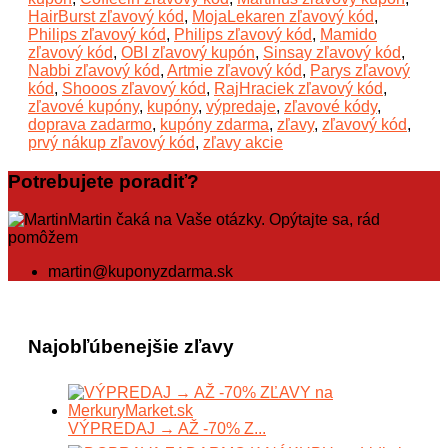
HairBurst zľavový kód
,
MojaLekaren zľavový kód
,
Philips zľavový kód
,
Philips zľavový kód
,
Mamido
zľavový kód
,
OBI zľavový kupón
,
Sinsay zľavový kód
,
Nabbi zľavový kód
,
Artmie zľavový kód
,
Parys zľavový
kód
,
Shooos zľavový kód
,
RajHraciek zľavový kód
,
zľavové kupóny
,
kupóny
,
výpredaje
,
zľavové kódy
,
doprava zadarmo
,
kupóny zdarma
,
zľavy
,
zľavový kód
,
prvý nákup zľavový kód
,
zľavy akcie
Potrebujete poradiť?
Martin čaká na Vaše otázky. Opýtajte sa, rád
pomôžem
martin@kuponyzdarma.sk
Najobľúbenejšie zľavy
VÝPREDAJ → AŽ -70% Z...