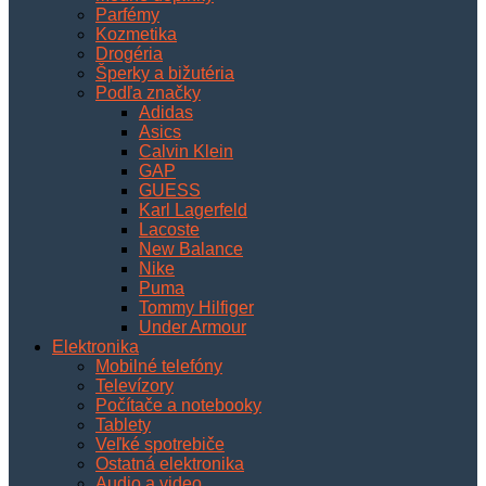
Parfémy
Kozmetika
Drogéria
Šperky a bižutéria
Podľa značky
Adidas
Asics
Calvin Klein
GAP
GUESS
Karl Lagerfeld
Lacoste
New Balance
Nike
Puma
Tommy Hilfiger
Under Armour
Elektronika
Mobilné telefóny
Televízory
Počítače a notebooky
Tablety
Veľké spotrebiče
Ostatná elektronika
Audio a video