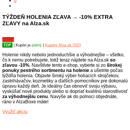
0
TÝŽDEŇ HOLENIA ZĽAVA → -10% EXTRA
ZĽAVY na Alza.sk
Akcia
TOP
| Kupón je
platný
|
Kupóny Alza.sk (332)
Holenie nikdy nebolo jednoduchšie a výhodnejšie – všetko,
čo k nemu potrebujete, totiž teraz nájdete na Alza.sk
so
zľavou -10%
. Navštívte tento e-shop, vyberte si zo
širokej
ponuky pestrého sortimentu na holenie
a ušetrite počas
týždňa holenia. Objavte široký výber holiacich strojčekov,
zastrihávačov, kozmetiky a ďalších pomocníkov pre dokonalú
úpravu každý deň. Je ideálny čas obnoviť svoju výbavu,
vyskúšať nové produkty alebo si dopriať kvalitnú starostlivosť
za výhodnejšiu cenu
. Navyše ak do polnoci objednáte,
ráno v AlzaBoxe máte!
Využiť akciu