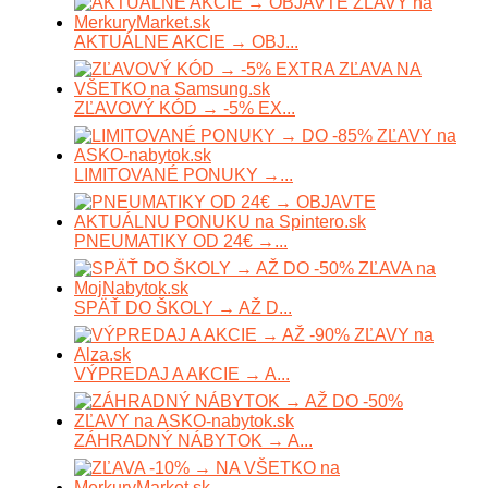
AKTUÁLNE AKCIE → OBJ...
ZĽAVOVÝ KÓD → -5% EX...
LIMITOVANÉ PONUKY →...
PNEUMATIKY OD 24€ →...
SPÄŤ DO ŠKOLY → AŽ D...
VÝPREDAJ A AKCIE → A...
ZÁHRADNÝ NÁBYTOK → A...