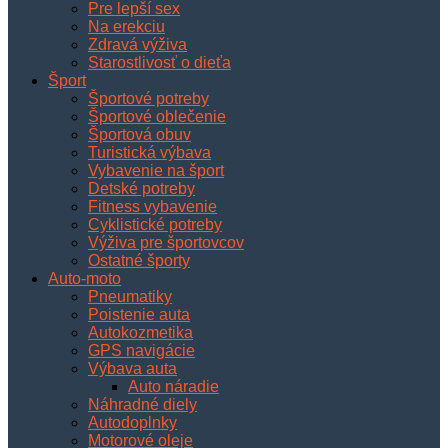
Pre lepší sex
Na erekciu
Zdravá výživa
Starostlivosť o dieťa
Šport
Športové potreby
Športové oblečenie
Športová obuv
Turistická výbava
Vybavenie na šport
Detské potreby
Fitness vybavenie
Cyklistické potreby
Výživa pre športovcov
Ostatné športy
Auto-moto
Pneumatiky
Poistenie auta
Autokozmetika
GPS navigácie
Výbava auta
Auto náradie
Náhradné diely
Autodoplnky
Motorové oleje