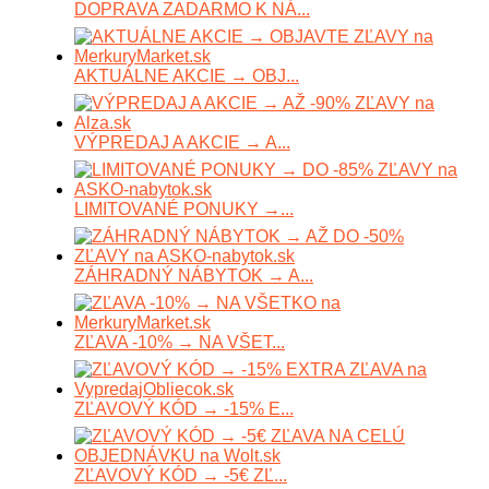
DOPRAVA ZADARMO K NÁ...
AKTUÁLNE AKCIE → OBJ...
VÝPREDAJ A AKCIE → A...
LIMITOVANÉ PONUKY →...
ZÁHRADNÝ NÁBYTOK → A...
ZĽAVA -10% → NA VŠET...
ZĽAVOVÝ KÓD → -15% E...
ZĽAVOVÝ KÓD → -5€ ZĽ...