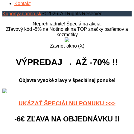
Kontakt
KuponyZdarma.sk
© 2026. All Rights Reserved.
Neprehliadnite! Špeciálna akcia:
Zľavový kód -5% na Notino.sk na TOP značky parfémov a
kozmetiky
Zavrieť okno (X)
VÝPREDAJ → AŽ -70% !!
Objavte vysoké zľavy v špeciálnej ponuke!
UKÁZAŤ ŠPECIÁLNU PONUKU >>>
-6€ ZĽAVA NA OBJEDNÁVKU !!