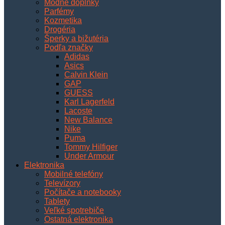
Módne doplnky
Parfémy
Kozmetika
Drogéria
Šperky a bižutéria
Podľa značky
Adidas
Asics
Calvin Klein
GAP
GUESS
Karl Lagerfeld
Lacoste
New Balance
Nike
Puma
Tommy Hilfiger
Under Armour
Elektronika
Mobilné telefóny
Televízory
Počítače a notebooky
Tablety
Veľké spotrebiče
Ostatná elektronika