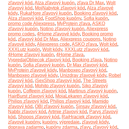
zľavový kód
,
Alza zľavový kupón
,
zľava Dr Max
,
Wolt
zľavový kód
,
MojNabytok zľavový kód
,
Alza zľavové
kódy
,
RukaHore zľavový kupón
,
Booking zľavový kód
,
Alza zľavový kód
,
FootShop kupóny
,
Sofia kupón
,
promo code Aliexpress
,
MyProtein zľava
,
ASKO
zľavový kupón
,
Notino zľavový kupón
,
Aliexpress
promo codes
,
4Home zľavové kódy
,
Booking promo
kód
,
zľavový kód Dr Max
,
Aliexpress coupons
,
Notino
zľavové kódy
,
Aliexpress code
,
ASKO zľava
,
Wolt kód
,
XXXLutz kupón
,
Wolt kódy
,
XXXLutz zľavový kód
,
4Home zľavový kupón
,
4Home zľava
,
VypredajObliecok zľavový kód
,
Booking zľava
,
Notino
kupón
,
Sofia zľavový kupón
,
Dr Max zľavový kód
,
MyProtein zľavové kódy
,
Manboxeo zľavový kód
,
Manboxeo zľavové kódy
,
Unizdrav zľavové kódy
,
Robel
zľavový kód
,
iSexShop zľavový kód
,
The Streets
zľavový kód
,
Mohito zľavový kupón
,
Siko zľavový
kupón
,
Coffeein zľavový kód
,
Martinus zľavový kupón
,
HairBurst zľavový kód
,
MojaLekaren zľavový kód
,
Philips zľavový kód
,
Philips zľavový kód
,
Mamido
zľavový kód
,
OBI zľavový kupón
,
Sinsay zľavový kód
,
Nabbi zľavový kód
,
Artmie zľavový kód
,
Parys zľavový
kód
,
Shooos zľavový kód
,
RajHraciek zľavový kód
,
zľavové kupóny
,
kupóny
,
výpredaje
,
zľavové kódy
,
doprava zadarmo
,
kupóny zdarma
,
zľavy
,
zľavový kód
,