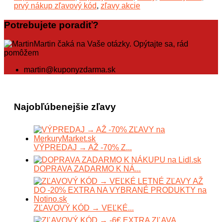
prvý nákup zľavový kód
,
zľavy akcie
Potrebujete poradiť?
Martin čaká na Vaše otázky. Opýtajte sa, rád
pomôžem
martin@kuponyzdarma.sk
Najobľúbenejšie zľavy
VÝPREDAJ → AŽ -70% Z...
DOPRAVA ZADARMO K NÁ...
ZĽAVOVÝ KÓD → VEĽKÉ...