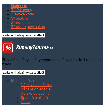
Najlepšie
TOP kupóny
Zľavové kódy
Výpredaje
Zľavy a akcie
Zľavy na prvý nákup
Zľavové kupóny a kódy, výpredaje, zľavy a akcie. Len platné
zľavy
Móda a krása
Dámske oblečenie
Pánske oblečenie
Detské oblečenie
Spodná bielizeň
Obuv