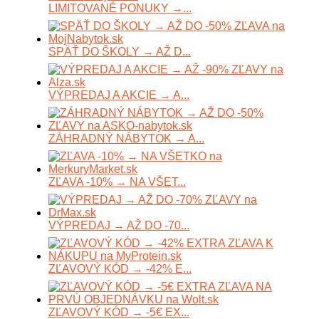
LIMITOVANÉ PONUKY →...
SPÄŤ DO ŠKOLY → AŽ D...
VÝPREDAJ A AKCIE → A...
ZÁHRADNÝ NÁBYTOK → A...
ZĽAVA -10% → NA VŠET...
VÝPREDAJ → AŽ DO -70...
ZĽAVOVÝ KÓD → -42% E...
ZĽAVOVÝ KÓD → -5€ EX...