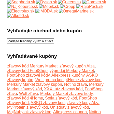
Vyhľadajte obchod alebo kupón
Vyhľadávané kupóny
zľavový kód Merkury Market
,
zľavový kupón Alza
,
zľavový kód FootShop
,
výpredaj Merkury Market
,
FootShop zľavové kódy
,
Aliexpress kupóny
,
ASKO
zľavový kupón
,
Wolt promo kód
,
4Home zľavový kód
,
Merkury Market zľavový kupón
,
Notino zľava
,
Merkury
Market zľavový kód
,
XXXLutz zľavový kód
,
FootShop
zľava
,
Wolt zľava
,
Merkury Market zľavové kódy
,
zľavový kód 4Home
,
Sofia zľavový kód
,
FootShop
zľavový kód
,
ASKO zľavový kód
,
zľavové kódy Alza
,
MyProtein zľavový kód
,
Unizdrav zľavový kód
,
MojNabytok zľavový kód
,
Aliexpress coupon
,
Notino