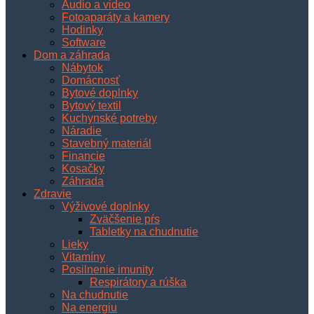
Audio a video
Fotoaparáty a kamery
Hodinky
Software
Dom a záhrada
Nábytok
Domácnosť
Bytové doplnky
Bytový textil
Kuchynské potreby
Náradie
Stavebný materiál
Financie
Kosačky
Záhrada
Zdravie
Výživové doplnky
Zväčšenie pŕs
Tabletky na chudnutie
Lieky
Vitamíny
Posilnenie imunity
Respirátory a rúška
Na chudnutie
Na energiu