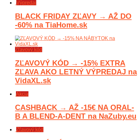
Výpredaj
BLACK FRIDAY ZĽAVY → AŽ DO
-60% na TiaHome.sk
Zľavový kód
ZĽAVOVÝ KÓD → -15% EXTRA
ZĽAVA AKO LETNÝ VÝPREDAJ na
VidaXL.sk
Akcia
CASHBACK → AŽ -15€ NA ORAL-
B A BLEND-A-DENT na NaZuby.eu
Zľavový kód