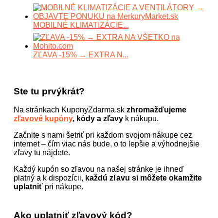
MOBILNÉ KLIMATIZÁCIE...
ZĽAVA -15% → EXTRA N...
Ste tu prvýkrát?
Na stránkach KuponyZdarma.sk
zhromažďujeme
zľavové kupóny
, kódy a zľavy
k nákupu.
Začnite s nami šetriť pri každom svojom nákupe cez
internet – čím viac nás bude, o to lepšie a výhodnejšie
zľavy tu nájdete.
Každý kupón so zľavou na našej stránke je ihneď
platný a k dispozícii,
každú zľavu si môžete okamžite
uplatniť
pri nákupe.
Ako uplatniť zľavový kód?