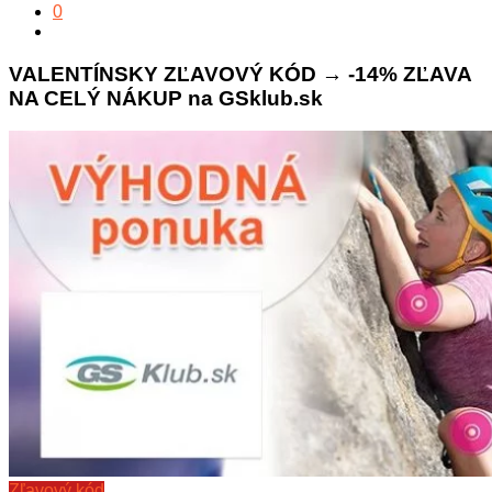
0
VALENTÍNSKY ZĽAVOVÝ KÓD → -14% ZĽAVA
NA CELÝ NÁKUP na GSklub.sk
Zľavový kód