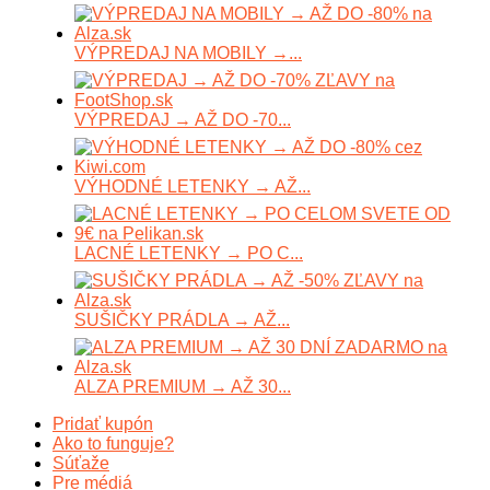
VÝPREDAJ NA MOBILY →...
VÝPREDAJ → AŽ DO -70...
VÝHODNÉ LETENKY → AŽ...
LACNÉ LETENKY → PO C...
SUŠIČKY PRÁDLA → AŽ...
ALZA PREMIUM → AŽ 30...
Pridať kupón
Ako to funguje?
Súťaže
Pre médiá