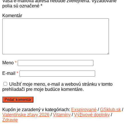
Vaša e-mailová adresa nebude zverejnená.
Vyžadované
polia sú označené
*
Komentár
Meno
*
E-mail
*
Uložiť moje meno, e-mail a webovú stránku v tomto
prehliadači pre moje budúce komentáre.
Kupón je zaradený v kategóriach:
Exspirované
/
GSklub.sk
/
Valentínske zľavy 2026
/
Vitamíny
/
Výživové doplnky
/
Zdravie