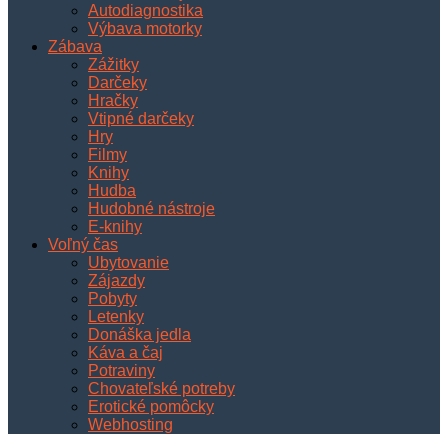
Autodiagnostika
Výbava motorky
Zábava
Zážitky
Darčeky
Hračky
Vtipné darčeky
Hry
Filmy
Knihy
Hudba
Hudobné nástroje
E-knihy
Voľný čas
Ubytovanie
Zájazdy
Pobyty
Letenky
Donáška jedla
Káva a čaj
Potraviny
Chovateľské potreby
Erotické pomôcky
Webhosting