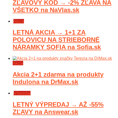
ZĽAVOVÝ KÓD → -2% ZĽAVA NA
VŠETKO na NaVlas.sk
Akcia
LETNÁ AKCIA → 1+1 ZA
POLOVICU NA STRIEBORNÉ
NÁRAMKY SOFIA na Sofia.sk
Akcia
Akcia 2+1 zdarma na produkty
Indulona na DrMax.sk
Výpredaj
LETNÝ VÝPREDAJ → AŽ -55%
ZĽAVY na Answear.sk