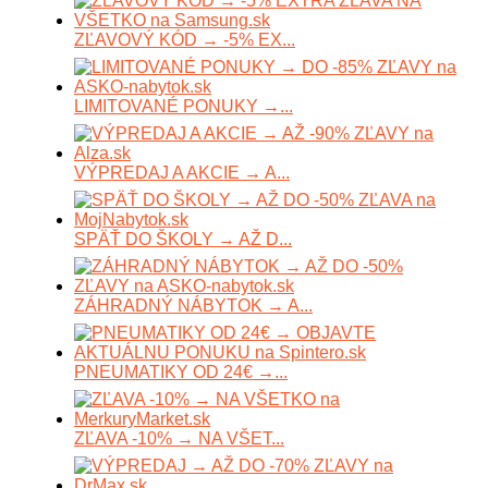
ZĽAVOVÝ KÓD → -5% EX...
LIMITOVANÉ PONUKY →...
VÝPREDAJ A AKCIE → A...
SPÄŤ DO ŠKOLY → AŽ D...
ZÁHRADNÝ NÁBYTOK → A...
PNEUMATIKY OD 24€ →...
ZĽAVA -10% → NA VŠET...