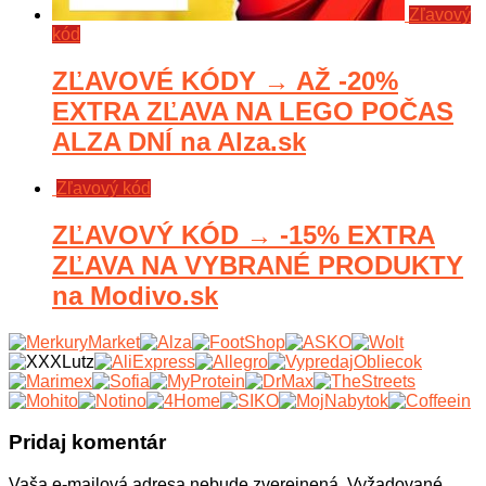
Zľavový
kód
ZĽAVOVÉ KÓDY → AŽ -20%
EXTRA ZĽAVA NA LEGO POČAS
ALZA DNÍ na Alza.sk
Zľavový kód
ZĽAVOVÝ KÓD → -15% EXTRA
ZĽAVA NA VYBRANÉ PRODUKTY
na Modivo.sk
Pridaj komentár
Vaša e-mailová adresa nebude zverejnená.
Vyžadované