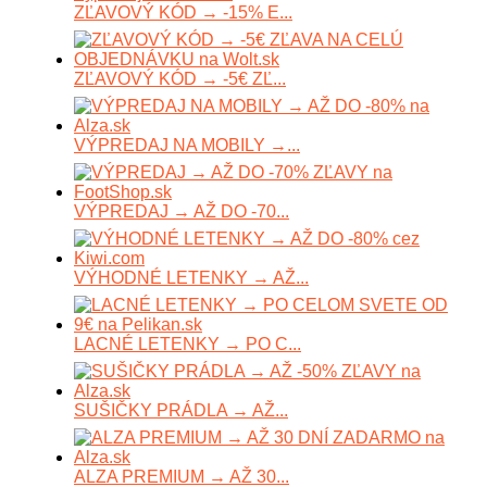
ZĽAVOVÝ KÓD → -15% E...
ZĽAVOVÝ KÓD → -5€ ZĽ...
VÝPREDAJ NA MOBILY →...
VÝPREDAJ → AŽ DO -70...
VÝHODNÉ LETENKY → AŽ...
LACNÉ LETENKY → PO C...
SUŠIČKY PRÁDLA → AŽ...
ALZA PREMIUM → AŽ 30...