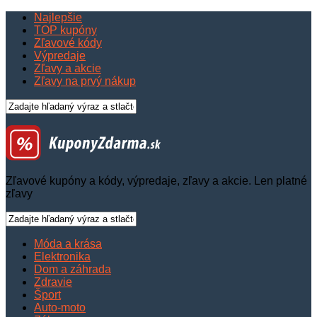
Najlepšie
TOP kupóny
Zľavové kódy
Výpredaje
Zľavy a akcie
Zľavy na prvý nákup
Zľavové kupóny a kódy, výpredaje, zľavy a akcie. Len platné
zľavy
Móda a krása
Elektronika
Dom a záhrada
Zdravie
Šport
Auto-moto