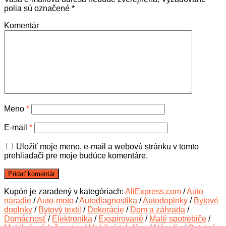
polia sú označené
*
Komentár
Meno
*
E-mail
*
Uložiť moje meno, e-mail a webovú stránku v tomto
prehliadači pre moje budúce komentáre.
Kupón je zaradený v kategóriach:
AliExpress.com
/
Auto
náradie
/
Auto-moto
/
Autodiagnostika
/
Autodoplnky
/
Bytové
doplnky
/
Bytový textil
/
Dekorácie
/
Dom a záhrada
/
Domácnosť
/
Elektronika
/
Exspirované
/
Malé spotrebiče
/