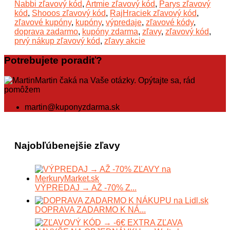
Nabbi zľavový kód
,
Artmie zľavový kód
,
Parys zľavový
kód
,
Shooos zľavový kód
,
RajHraciek zľavový kód
,
zľavové kupóny
,
kupóny
,
výpredaje
,
zľavové kódy
,
doprava zadarmo
,
kupóny zdarma
,
zľavy
,
zľavový kód
,
prvý nákup zľavový kód
,
zľavy akcie
Potrebujete poradiť?
Martin čaká na Vaše otázky. Opýtajte sa, rád
pomôžem
martin@kuponyzdarma.sk
Najobľúbenejšie zľavy
VÝPREDAJ → AŽ -70% Z...
DOPRAVA ZADARMO K NÁ...