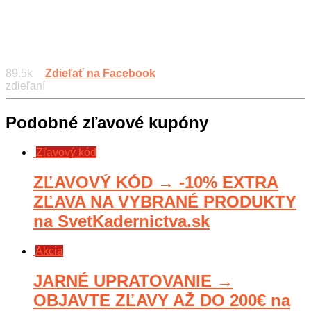
89.5k
Zdieľať na Facebook
zdieľaní
Podobné zľavové kupóny
Zľavový kód
ZĽAVOVÝ KÓD → -10% EXTRA
ZĽAVA NA VYBRANÉ PRODUKTY
na SvetKadernictva.sk
Akcia
JARNÉ UPRATOVANIE →
OBJAVTE ZĽAVY AŽ DO 200€ na