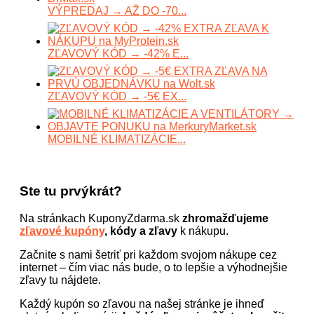
VÝPREDAJ → AŽ DO -70...
ZĽAVOVÝ KÓD → -42% E...
ZĽAVOVÝ KÓD → -5€ EX...
MOBILNÉ KLIMATIZÁCIE...
Ste tu prvýkrát?
Na stránkach KuponyZdarma.sk
zhromažďujeme
zľavové kupóny
, kódy a zľavy
k nákupu.
Začnite s nami šetriť pri každom svojom nákupe cez
internet – čím viac nás bude, o to lepšie a výhodnejšie
zľavy tu nájdete.
Každý kupón so zľavou na našej stránke je ihneď