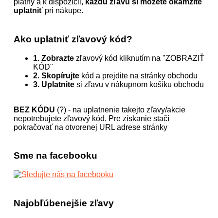
platný a k dispozícii,
každú zľavu si môžete okamžite
uplatniť
pri nákupe.
Ako uplatniť zľavový kód?
1. Zobrazte
zľavový kód kliknutím na "ZOBRAZIŤ
KÓD"
2. Skopírujte
kód a prejdite na stránky obchodu
3. Uplatnite
si zľavu v nákupnom košíku obchodu
BEZ KÓDU
(?) - na uplatnenie takejto zľavy/akcie
nepotrebujete zľavový kód. Pre získanie stačí
pokračovať na otvorenej URL adrese stránky
Sme na facebooku
Najobľúbenejšie zľavy