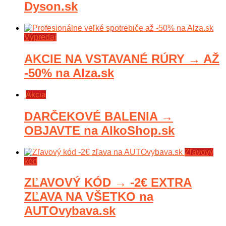
Dyson.sk
Výpredaj
AKCIE NA VSTAVANÉ RÚRY → AŽ
-50% na Alza.sk
Akcia
DARČEKOVÉ BALENIA →
OBJAVTE na AlkoShop.sk
Zľavový
kód
ZĽAVOVÝ KÓD → -2€ EXTRA
ZĽAVA NA VŠETKO na
AUTOvybava.sk