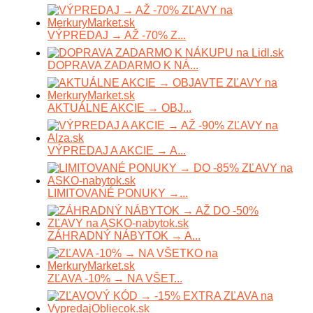
VÝPREDAJ → AŽ -70% Z...
DOPRAVA ZADARMO K NÁ...
AKTUÁLNE AKCIE → OBJ...
VÝPREDAJ A AKCIE → A...
LIMITOVANÉ PONUKY →...
ZÁHRADNÝ NÁBYTOK → A...
ZĽAVA -10% → NA VŠET...