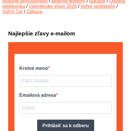
Mobilné príslušenstvo
/
Mobilné telefóny
/
Náradie
/
Ostatná
elektronika
/
Valentínske zľavy 2026
/
Veľké spotrebiče
/
Voľný čas
/
Zábava
Najlepšie zľavy e-mailom