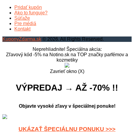
Pridať kupón
Ako to funguje?
Súťaže
Pre médiá
Kontakt
KuponyZdarma.sk
© 2026. All Rights Reserved.
Neprehliadnite! Špeciálna akcia:
Zľavový kód -5% na Notino.sk na TOP značky parfémov a
kozmetiky
Zavrieť okno (X)
VÝPREDAJ → AŽ -70% !!
Objavte vysoké zľavy v špeciálnej ponuke!
UKÁZAŤ ŠPECIÁLNU PONUKU >>>