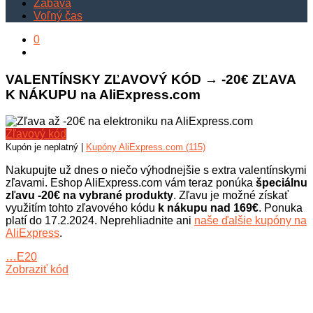
Zábava
Voľný čas
0
VALENTÍNSKY ZĽAVOVÝ KÓD → -20€ ZĽAVA
K NÁKUPU na AliExpress.com
Zľavový kód
Kupón je neplatný |
Kupóny AliExpress.com (115)
Nakupujte už dnes o niečo výhodnejšie s extra valentínskymi
zľavami. Eshop AliExpress.com vám teraz ponúka
špeciálnu
zľavu -20€ na vybrané produkty
. Zľavu je možné získať
využitím tohto zľavového kódu
k nákupu nad 169€
. Ponuka
platí do 17.2.2024. Neprehliadnite ani
naše ďalšie kupóny na
AliExpress
.
…E20
Zobraziť kód