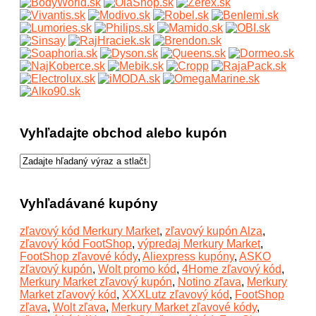
Vyhľadajte obchod alebo kupón
Vyhľadávané kupóny
zľavový kód Merkury Market
,
zľavový kupón Alza
,
zľavový kód FootShop
,
výpredaj Merkury Market
,
FootShop zľavové kódy
,
Aliexpress kupóny
,
ASKO
zľavový kupón
,
Wolt promo kód
,
4Home zľavový kód
,
Merkury Market zľavový kupón
,
Notino zľava
,
Merkury
Market zľavový kód
,
XXXLutz zľavový kód
,
FootShop
zľava
,
Wolt zľava
,
Merkury Market zľavové kódy
,