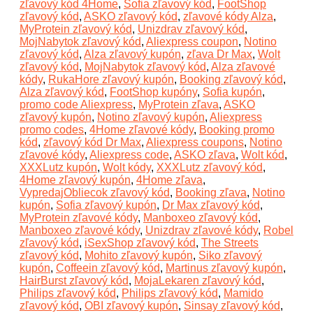
zľavový kód 4Home
,
Sofia zľavový kód
,
FootShop
zľavový kód
,
ASKO zľavový kód
,
zľavové kódy Alza
,
MyProtein zľavový kód
,
Unizdrav zľavový kód
,
MojNabytok zľavový kód
,
Aliexpress coupon
,
Notino
zľavový kód
,
Alza zľavový kupón
,
zľava Dr Max
,
Wolt
zľavový kód
,
MojNabytok zľavový kód
,
Alza zľavové
kódy
,
RukaHore zľavový kupón
,
Booking zľavový kód
,
Alza zľavový kód
,
FootShop kupóny
,
Sofia kupón
,
promo code Aliexpress
,
MyProtein zľava
,
ASKO
zľavový kupón
,
Notino zľavový kupón
,
Aliexpress
promo codes
,
4Home zľavové kódy
,
Booking promo
kód
,
zľavový kód Dr Max
,
Aliexpress coupons
,
Notino
zľavové kódy
,
Aliexpress code
,
ASKO zľava
,
Wolt kód
,
XXXLutz kupón
,
Wolt kódy
,
XXXLutz zľavový kód
,
4Home zľavový kupón
,
4Home zľava
,
VypredajObliecok zľavový kód
,
Booking zľava
,
Notino
kupón
,
Sofia zľavový kupón
,
Dr Max zľavový kód
,
MyProtein zľavové kódy
,
Manboxeo zľavový kód
,
Manboxeo zľavové kódy
,
Unizdrav zľavové kódy
,
Robel
zľavový kód
,
iSexShop zľavový kód
,
The Streets
zľavový kód
,
Mohito zľavový kupón
,
Siko zľavový
kupón
,
Coffeein zľavový kód
,
Martinus zľavový kupón
,
HairBurst zľavový kód
,
MojaLekaren zľavový kód
,
Philips zľavový kód
,
Philips zľavový kód
,
Mamido
zľavový kód
,
OBI zľavový kupón
,
Sinsay zľavový kód
,