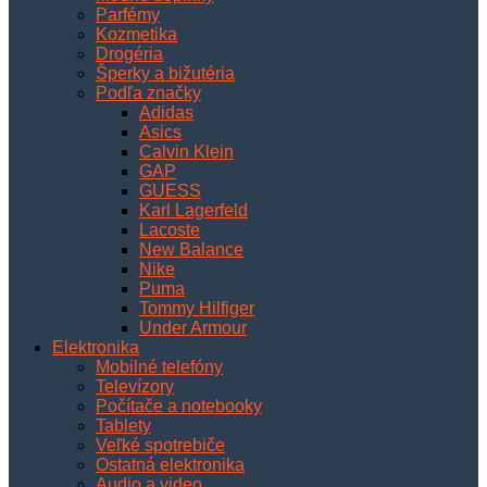
Parfémy
Kozmetika
Drogéria
Šperky a bižutéria
Podľa značky
Adidas
Asics
Calvin Klein
GAP
GUESS
Karl Lagerfeld
Lacoste
New Balance
Nike
Puma
Tommy Hilfiger
Under Armour
Elektronika
Mobilné telefóny
Televízory
Počítače a notebooky
Tablety
Veľké spotrebiče
Ostatná elektronika
Audio a video