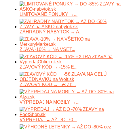
LIMITOVANÉ PONUKY →...
ZÁHRADNÝ NÁBYTOK → A...
ZĽAVA -10% → NA VŠET...
ZĽAVOVÝ KÓD → -15% E...
ZĽAVOVÝ KÓD → -5€ ZĽ...
VÝPREDAJ NA MOBILY →...
VÝPREDAJ → AŽ DO -70...