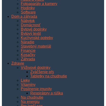
Fotoaparáty a kamery
Hodinky
Software
Dom a záhrada
Nábytok
Domácnosť
Bytové doplnky
Bytový textil
Kuchynské potreby
Náradie
Stavebný materiál
Financie
Kosačky
Záhrada
Zdravie
Výživové doplnky
Zväčšenie pŕs
Tabletky na chudnutie
Lieky
Vitamíny
Posilnenie imunity
Respirátory a rúška
Na chudnutie
Na energiu
Pre lepší sex