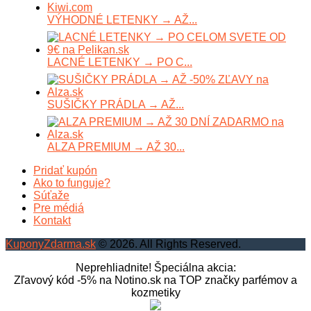
VÝHODNÉ LETENKY → AŽ...
LACNÉ LETENKY → PO C...
SUŠIČKY PRÁDLA → AŽ...
ALZA PREMIUM → AŽ 30...
Pridať kupón
Ako to funguje?
Súťaže
Pre médiá
Kontakt
KuponyZdarma.sk
© 2026. All Rights Reserved.
Neprehliadnite! Špeciálna akcia:
Zľavový kód -5% na Notino.sk na TOP značky parfémov a
kozmetiky