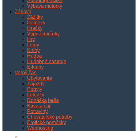
Autodiagnostika
Výbava motorky
Zábava
Zážitky
Darčeky
Hračky
Vtipné darčeky
Hry
Filmy
Knihy
Hudba
Hudobné nástroje
E-knihy
Voľný čas
Ubytovanie
Zájazdy
Pobyty
Letenky
Donáška jedla
Káva a čaj
Potraviny
Chovateľské potreby
Erotické pomôcky
Webhosting