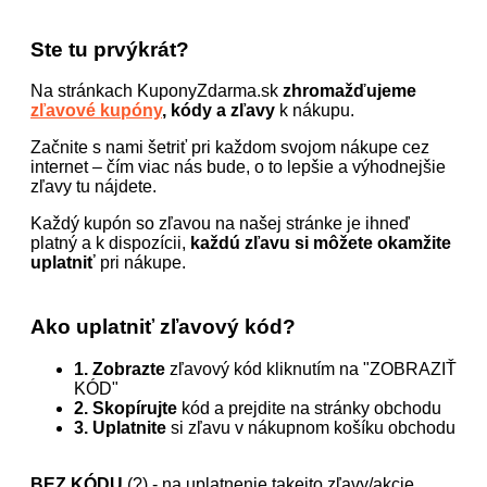
Ste tu prvýkrát?
Na stránkach KuponyZdarma.sk
zhromažďujeme
zľavové kupóny
, kódy a zľavy
k nákupu.
Začnite s nami šetriť pri každom svojom nákupe cez
internet – čím viac nás bude, o to lepšie a výhodnejšie
zľavy tu nájdete.
Každý kupón so zľavou na našej stránke je ihneď
platný a k dispozícii,
každú zľavu si môžete okamžite
uplatniť
pri nákupe.
Ako uplatniť zľavový kód?
1. Zobrazte
zľavový kód kliknutím na "ZOBRAZIŤ
KÓD"
2. Skopírujte
kód a prejdite na stránky obchodu
3. Uplatnite
si zľavu v nákupnom košíku obchodu
BEZ KÓDU
(?) - na uplatnenie takejto zľavy/akcie