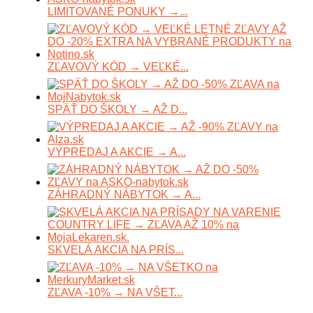
LIMITOVANÉ PONUKY →...
ZĽAVOVÝ KÓD → VEĽKÉ...
SPÄŤ DO ŠKOLY → AŽ D...
VÝPREDAJ A AKCIE → A...
ZÁHRADNÝ NÁBYTOK → A...
SKVELÁ AKCIA NA PRÍS...
ZĽAVA -10% → NA VŠET...