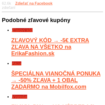
62.6k
Zdieľať na Facebook
zdieľaní
Podobné zľavové kupóny
Zľavový kód
ZĽAVOVÝ KÓD → -5€ EXTRA
ZĽAVA NA VŠETKO na
ErikaFashion.sk
Akcia
ŠPECIÁLNA VIANOČNÁ PONUKA
→ -50% ZĽAVA + 1 OBAL
ZADARMO na Mobilfox.com
Výpredaj