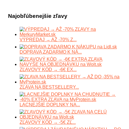
Najobľúbenejšie zľavy
VÝPREDAJ → AŽ -70% Z...
DOPRAVA ZADARMO K NÁ...
ZĽAVOVÝ KÓD → -6€ EX...
ZĽAVA NA BESTSELLERY...
LACNEJŠIE DOPLNKY NA...
ZĽAVOVÝ KÓD → -5€ ZĽ...