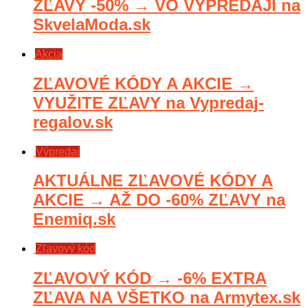
ZĽAVY -50% → VO VÝPREDAJI na
SkvelaModa.sk
Akcia
ZĽAVOVÉ KÓDY A AKCIE →
VYUŽITE ZĽAVY na Vypredaj-
regalov.sk
Výpredaj
AKTUÁLNE ZĽAVOVÉ KÓDY A
AKCIE → AŽ DO -60% ZĽAVY na
Enemiq.sk
Zľavový kód
ZĽAVOVÝ KÓD → -6% EXTRA
ZĽAVA NA VŠETKO na Armytex.sk