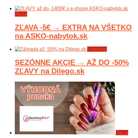
Akcia
ZĽAVA -5€ → EXTRA NA VŠETKO
na ASKO-nabytok.sk
Výpredaj
SEZÓNNE AKCIE → AŽ DO -50%
ZĽAVY na Dilego.sk
Akcia