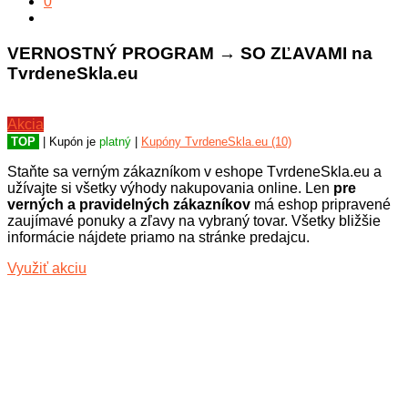
0
VERNOSTNÝ PROGRAM → SO ZĽAVAMI na
TvrdeneSkla.eu
Akcia
TOP
| Kupón je
platný
|
Kupóny TvrdeneSkla.eu (10)
Staňte sa verným zákazníkom v eshope TvrdeneSkla.eu a
užívajte si všetky výhody nakupovania online. Len
pre
verných a pravidelných zákazníkov
má eshop pripravené
zaujímavé ponuky a zľavy na vybraný tovar. Všetky bližšie
informácie nájdete priamo na stránke predajcu.
Využiť akciu