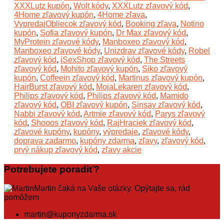
XXXLutz kupón
,
Wolt kódy
,
XXXLutz zľavový kód
,
4Home zľavový kupón
,
4Home zľava
,
VypredajObliecok zľavový kód
,
Booking zľava
,
Notino
kupón
,
Sofia zľavový kupón
,
Dr Max zľavový kód
,
MyProtein zľavové kódy
,
Manboxeo zľavový kód
,
Manboxeo zľavové kódy
,
Unizdrav zľavové kódy
,
Robel
zľavový kód
,
iSexShop zľavový kód
,
The Streets
zľavový kód
,
Mohito zľavový kupón
,
Siko zľavový
kupón
,
Coffeein zľavový kód
,
Martinus zľavový kupón
,
HairBurst zľavový kód
,
MojaLekaren zľavový kód
,
Philips zľavový kód
,
Philips zľavový kód
,
Mamido
zľavový kód
,
OBI zľavový kupón
,
Sinsay zľavový kód
,
Nabbi zľavový kód
,
Artmie zľavový kód
,
Parys zľavový
kód
,
Shooos zľavový kód
,
RajHraciek zľavový kód
,
zľavové kupóny
,
kupóny
,
výpredaje
,
zľavové kódy
,
doprava zadarmo
,
kupóny zdarma
,
zľavy
,
zľavový kód
,
prvý nákup zľavový kód
,
zľavy akcie
Potrebujete poradiť?
Martin čaká na Vaše otázky. Opýtajte sa, rád
pomôžem
martin@kuponyzdarma.sk