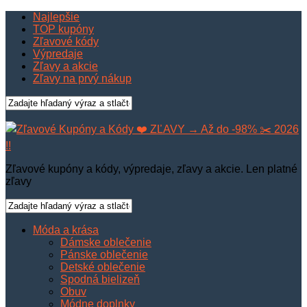
Najlepšie
TOP kupóny
Zľavové kódy
Výpredaje
Zľavy a akcie
Zľavy na prvý nákup
Zľavové kupóny a kódy, výpredaje, zľavy a akcie. Len platné
zľavy
Móda a krása
Dámske oblečenie
Pánske oblečenie
Detské oblečenie
Spodná bielizeň
Obuv
Módne doplnky