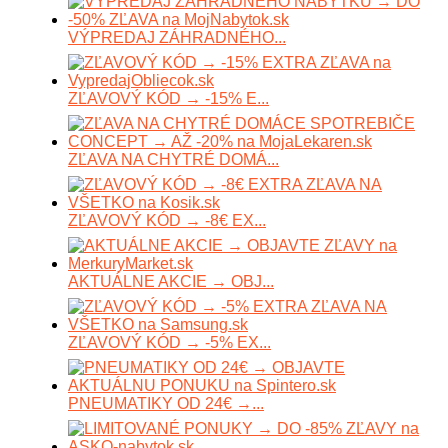
VÝPREDAJ ZÁHRADNÉHO...
ZĽAVOVÝ KÓD → -15% E...
ZĽAVA NA CHYTRÉ DOMÁ...
ZĽAVOVÝ KÓD → -8€ EX...
AKTUÁLNE AKCIE → OBJ...
ZĽAVOVÝ KÓD → -5% EX...
PNEUMATIKY OD 24€ →...