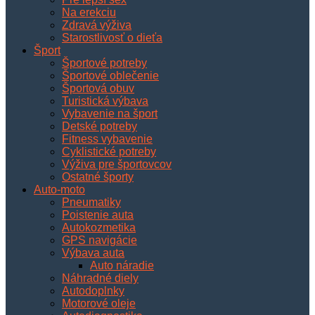
Na erekciu
Zdravá výživa
Starostlivosť o dieťa
Šport
Športové potreby
Športové oblečenie
Športová obuv
Turistická výbava
Vybavenie na šport
Detské potreby
Fitness vybavenie
Cyklistické potreby
Výživa pre športovcov
Ostatné športy
Auto-moto
Pneumatiky
Poistenie auta
Autokozmetika
GPS navigácie
Výbava auta
Auto náradie
Náhradné diely
Autodoplnky
Motorové oleje