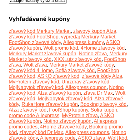
Vyhľadávané kupóny
zľavový kód Merkury Market
,
zľavový kupón Alza
,
zľavový kód FootShop
,
výpredaj Merkury Market
,
FootShop zľavové kódy
,
Aliexpress kupóny
,
ASKO
zľavový kupón
,
Wolt promo kód
,
4Home zľavový kód
,
Merkury Market zľavový kupón
,
Notino zľava
,
Merkury
Market zľavový kód
,
XXXLutz zľavový kód
,
FootShop
zľava
,
Wolt zľava
,
Merkury Market zľavové kódy
,
zľavový kód 4Home
,
Sofia zľavový kód
,
FootShop
zľavový kód
,
ASKO zľavový kód
,
zľavové kódy Alza
,
MyProtein zľavový kód
,
Unizdrav zľavový kód
,
MojNabytok zľavový kód
,
Aliexpress coupon
,
Notino
zľavový kód
,
Alza zľavový kupón
,
zľava Dr Max
,
Wolt
zľavový kód
,
MojNabytok zľavový kód
,
Alza zľavové
kódy
,
RukaHore zľavový kupón
,
Booking zľavový kód
,
Alza zľavový kód
,
FootShop kupóny
,
Sofia kupón
,
promo code Aliexpress
,
MyProtein zľava
,
ASKO
zľavový kupón
,
Notino zľavový kupón
,
Aliexpress
promo codes
,
4Home zľavové kódy
,
Booking promo
kód
,
zľavový kód Dr Max
,
Aliexpress coupons
,
Notino
zľavové kódy
,
Aliexpress code
,
ASKO zľava
,
Wolt kód
,