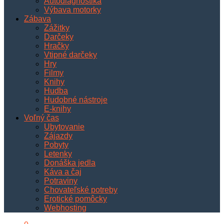
Autodiagnostika
Výbava motorky
Zábava
Zážitky
Darčeky
Hračky
Vtipné darčeky
Hry
Filmy
Knihy
Hudba
Hudobné nástroje
E-knihy
Voľný čas
Ubytovanie
Zájazdy
Pobyty
Letenky
Donáška jedla
Káva a čaj
Potraviny
Chovateľské potreby
Erotické pomôcky
Webhosting