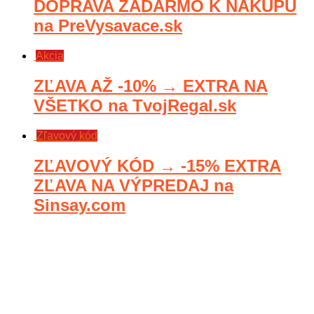
DOPRAVA ZADARMO K NÁKUPU
na PreVysavace.sk
Akcia
ZĽAVA AŽ -10% → EXTRA NA
VŠETKO na TvojRegal.sk
Zľavový kód
ZĽAVOVÝ KÓD → -15% EXTRA
ZĽAVA NA VÝPREDAJ na
Sinsay.com