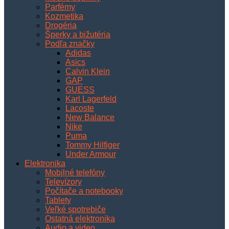
Parfémy
Kozmetika
Drogéria
Šperky a bižutéria
Podľa značky
Adidas
Asics
Calvin Klein
GAP
GUESS
Karl Lagerfeld
Lacoste
New Balance
Nike
Puma
Tommy Hilfiger
Under Armour
Elektronika
Mobilné telefóny
Televízory
Počítače a notebooky
Tablety
Veľké spotrebiče
Ostatná elektronika
Audio a video