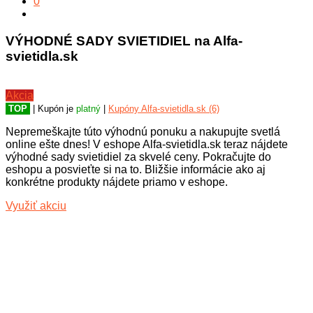
0
VÝHODNÉ SADY SVIETIDIEL na Alfa-
svietidla.sk
Akcia
TOP
| Kupón je
platný
|
Kupóny Alfa-svietidla.sk (6)
Nepremeškajte túto výhodnú ponuku a nakupujte svetlá
online ešte dnes! V eshope Alfa-svietidla.sk teraz nájdete
výhodné sady svietidiel za skvelé ceny. Pokračujte do
eshopu a posvieťte si na to. Bližšie informácie ako aj
konkrétne produkty nájdete priamo v eshope.
Využiť akciu