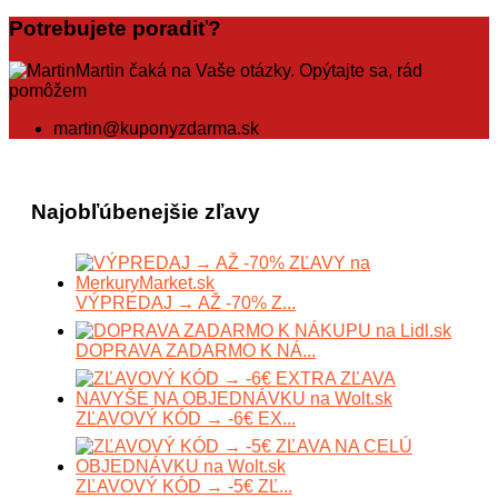
Potrebujete poradiť?
Martin čaká na Vaše otázky. Opýtajte sa, rád
pomôžem
martin@kuponyzdarma.sk
Najobľúbenejšie zľavy
VÝPREDAJ → AŽ -70% Z...
DOPRAVA ZADARMO K NÁ...
ZĽAVOVÝ KÓD → -6€ EX...
ZĽAVOVÝ KÓD → -5€ ZĽ...