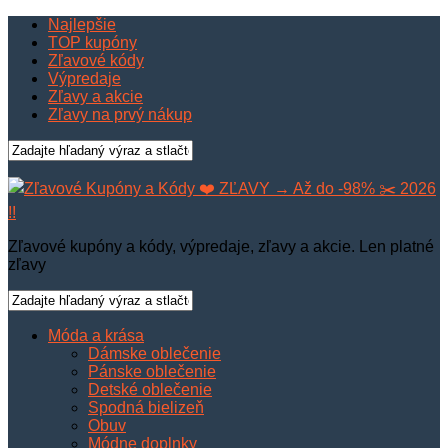
Najlepšie
TOP kupóny
Zľavové kódy
Výpredaje
Zľavy a akcie
Zľavy na prvý nákup
Zľavové kupóny a kódy, výpredaje, zľavy a akcie. Len platné
zľavy
Móda a krása
Dámske oblečenie
Pánske oblečenie
Detské oblečenie
Spodná bielizeň
Obuv
Módne doplnky