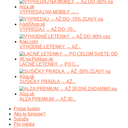
VÝPREDAJ NA MOBILY →...
VÝPREDAJ → AŽ DO -70...
VÝHODNÉ LETENKY → AŽ...
LACNÉ LETENKY → PO C...
SUŠIČKY PRÁDLA → AŽ...
ALZA PREMIUM → AŽ 30...
Pridať kupón
Ako to funguje?
Súťaže
Pre médiá