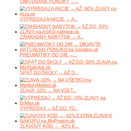
LIMITOVANÉ PONUKY →...
VÝPREDAJ A AKCIE → A...
ZÁHRADNÝ NÁBYTOK → A...
PNEUMATIKY OD 24€ →...
SPÄŤ DO ŠKOLY → AŽ D...
ZĽAVA -10% → NA VŠET...
VÝPREDAJ → AŽ DO -70...
ZĽAVOVÝ KÓD → -42% E...