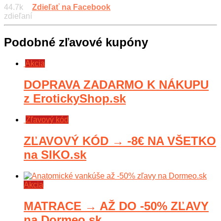
44.7k
Zdieľať na Facebook
zdieľaní
Podobné zľavové kupóny
Akcia
DOPRAVA ZADARMO K NÁKUPU
z ErotickyShop.sk
Zľavový kód
ZĽAVOVÝ KÓD → -8€ NA VŠETKO
na SIKO.sk
Akcia
MATRACE → AŽ DO -50% ZĽAVY
na Dormeo.sk