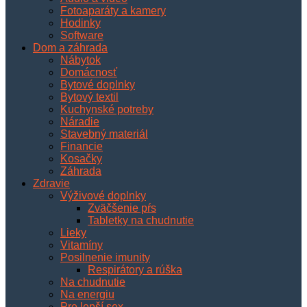
Fotoaparáty a kamery
Hodinky
Software
Dom a záhrada
Nábytok
Domácnosť
Bytové doplnky
Bytový textil
Kuchynské potreby
Náradie
Stavebný materiál
Financie
Kosačky
Záhrada
Zdravie
Výživové doplnky
Zväčšenie pŕs
Tabletky na chudnutie
Lieky
Vitamíny
Posilnenie imunity
Respirátory a rúška
Na chudnutie
Na energiu
Pre lepší sex