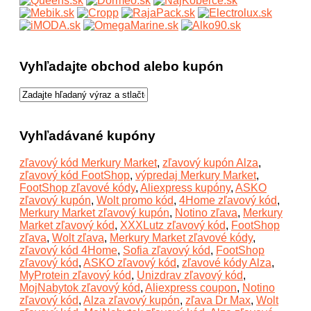
Vyhľadajte obchod alebo kupón
Vyhľadávané kupóny
zľavový kód Merkury Market
,
zľavový kupón Alza
,
zľavový kód FootShop
,
výpredaj Merkury Market
,
FootShop zľavové kódy
,
Aliexpress kupóny
,
ASKO
zľavový kupón
,
Wolt promo kód
,
4Home zľavový kód
,
Merkury Market zľavový kupón
,
Notino zľava
,
Merkury
Market zľavový kód
,
XXXLutz zľavový kód
,
FootShop
zľava
,
Wolt zľava
,
Merkury Market zľavové kódy
,
zľavový kód 4Home
,
Sofia zľavový kód
,
FootShop
zľavový kód
,
ASKO zľavový kód
,
zľavové kódy Alza
,
MyProtein zľavový kód
,
Unizdrav zľavový kód
,
MojNabytok zľavový kód
,
Aliexpress coupon
,
Notino
zľavový kód
,
Alza zľavový kupón
,
zľava Dr Max
,
Wolt