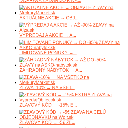
DOPRAVA ZADARMO K NÁ...
AKTUÁLNE AKCIE → OBJ...
VÝPREDAJ A AKCIE → A...
LIMITOVANÉ PONUKY →...
ZÁHRADNÝ NÁBYTOK → A...
ZĽAVA -10% → NA VŠET...
ZĽAVOVÝ KÓD → -15% E...
ZĽAVOVÝ KÓD → -5€ ZĽ...