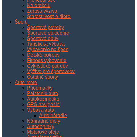
Na erekciu
Zdravá výživa
Starostlivosť o dieťa
Šport
Športové potreby
Športové oblečenie
Športová obuv
Turistická výbava
Vybavenie na šport
Detské potreby
Fitness vybavenie
Cyklistické potreby
Výživa pre športovcov
Ostatné športy
Auto-moto
Pneumatiky
Poistenie auta
Autokozmetika
GPS navigácie
Výbava auta
Auto náradie
Náhradné diely
Autodoplnky
Motorové oleje