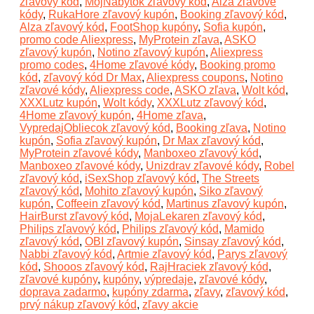
zľavový kód
,
MojNabytok zľavový kód
,
Alza zľavové
kódy
,
RukaHore zľavový kupón
,
Booking zľavový kód
,
Alza zľavový kód
,
FootShop kupóny
,
Sofia kupón
,
promo code Aliexpress
,
MyProtein zľava
,
ASKO
zľavový kupón
,
Notino zľavový kupón
,
Aliexpress
promo codes
,
4Home zľavové kódy
,
Booking promo
kód
,
zľavový kód Dr Max
,
Aliexpress coupons
,
Notino
zľavové kódy
,
Aliexpress code
,
ASKO zľava
,
Wolt kód
,
XXXLutz kupón
,
Wolt kódy
,
XXXLutz zľavový kód
,
4Home zľavový kupón
,
4Home zľava
,
VypredajObliecok zľavový kód
,
Booking zľava
,
Notino
kupón
,
Sofia zľavový kupón
,
Dr Max zľavový kód
,
MyProtein zľavové kódy
,
Manboxeo zľavový kód
,
Manboxeo zľavové kódy
,
Unizdrav zľavové kódy
,
Robel
zľavový kód
,
iSexShop zľavový kód
,
The Streets
zľavový kód
,
Mohito zľavový kupón
,
Siko zľavový
kupón
,
Coffeein zľavový kód
,
Martinus zľavový kupón
,
HairBurst zľavový kód
,
MojaLekaren zľavový kód
,
Philips zľavový kód
,
Philips zľavový kód
,
Mamido
zľavový kód
,
OBI zľavový kupón
,
Sinsay zľavový kód
,
Nabbi zľavový kód
,
Artmie zľavový kód
,
Parys zľavový
kód
,
Shooos zľavový kód
,
RajHraciek zľavový kód
,
zľavové kupóny
,
kupóny
,
výpredaje
,
zľavové kódy
,
doprava zadarmo
,
kupóny zdarma
,
zľavy
,
zľavový kód
,
prvý nákup zľavový kód
,
zľavy akcie