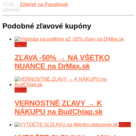
71.6k
Zdieľať na Facebook
zdieľaní
Podobné zľavové kupóny
Akcia
ZĽAVA -50% → NA VŠETKO
NUANCE na DrMax.sk
Akcia
VERNOSTNÉ ZĽAVY → K
NÁKUPU na BudChlap.sk
Akcia