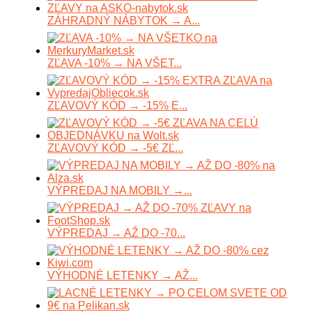
ZÁHRADNÝ NÁBYTOK → A...
ZĽAVA -10% → NA VŠET...
ZĽAVOVÝ KÓD → -15% E...
ZĽAVOVÝ KÓD → -5€ ZĽ...
VÝPREDAJ NA MOBILY →...
VÝPREDAJ → AŽ DO -70...
VÝHODNÉ LETENKY → AŽ...