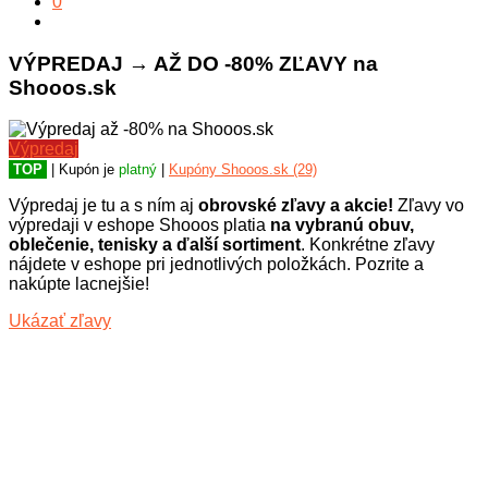
0
VÝPREDAJ → AŽ DO -80% ZĽAVY na
Shooos.sk
Výpredaj
TOP
| Kupón je
platný
|
Kupóny Shooos.sk (29)
Výpredaj je tu a s ním aj
obrovské zľavy a akcie!
Zľavy vo
výpredaji v eshope Shooos platia
na vybranú obuv,
oblečenie, tenisky a ďalší sortiment
. Konkrétne zľavy
nájdete v eshope pri jednotlivých položkách. Pozrite a
nakúpte lacnejšie!
Ukázať zľavy