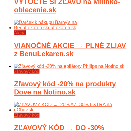
VYTOČTE SI ZĽAVU na Milinko-
oblecenie.sk
Akcia
VIANOČNÉ AKCIE → PLNÉ ZLIAV
z BenuLekaren.sk
Zľavový kód
Zľavový kód -20% na produkty
Dove na Notino.sk
Zľavový kód
ZĽAVOVÝ KÓD → DO -30%