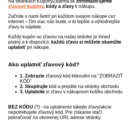
Na stránkach KuponyZdarma.sk
zhromažďujeme
zľavové kupóny
, kódy a zľavy
k nákupu.
Začnite s nami šetriť pri každom svojom nákupe cez
internet – čím viac nás bude, o to lepšie a výhodnejšie
zľavy tu nájdete.
Každý kupón so zľavou na našej stránke je ihneď
platný a k dispozícii,
každú zľavu si môžete okamžite
uplatniť
pri nákupe.
Ako uplatniť zľavový kód?
1. Zobrazte
zľavový kód kliknutím na "ZOBRAZIŤ
KÓD"
2. Skopírujte
kód a prejdite na stránky obchodu
3. Uplatnite
si zľavu v nákupnom košíku obchodu
BEZ KÓDU
(?) - na uplatnenie takejto zľavy/akcie
nepotrebujete zľavový kód. Pre získanie stačí
pokračovať na otvorenej URL adrese stránky