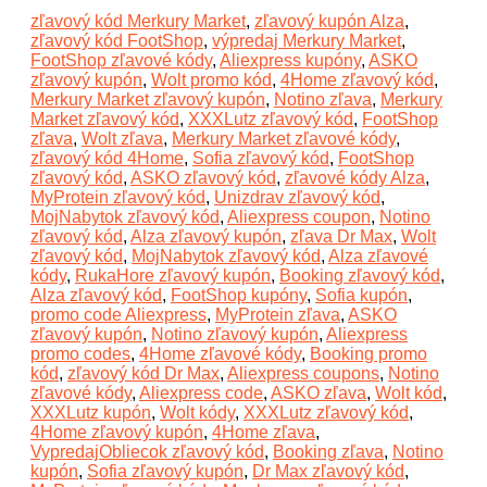
zľavový kód Merkury Market
,
zľavový kupón Alza
,
zľavový kód FootShop
,
výpredaj Merkury Market
,
FootShop zľavové kódy
,
Aliexpress kupóny
,
ASKO
zľavový kupón
,
Wolt promo kód
,
4Home zľavový kód
,
Merkury Market zľavový kupón
,
Notino zľava
,
Merkury
Market zľavový kód
,
XXXLutz zľavový kód
,
FootShop
zľava
,
Wolt zľava
,
Merkury Market zľavové kódy
,
zľavový kód 4Home
,
Sofia zľavový kód
,
FootShop
zľavový kód
,
ASKO zľavový kód
,
zľavové kódy Alza
,
MyProtein zľavový kód
,
Unizdrav zľavový kód
,
MojNabytok zľavový kód
,
Aliexpress coupon
,
Notino
zľavový kód
,
Alza zľavový kupón
,
zľava Dr Max
,
Wolt
zľavový kód
,
MojNabytok zľavový kód
,
Alza zľavové
kódy
,
RukaHore zľavový kupón
,
Booking zľavový kód
,
Alza zľavový kód
,
FootShop kupóny
,
Sofia kupón
,
promo code Aliexpress
,
MyProtein zľava
,
ASKO
zľavový kupón
,
Notino zľavový kupón
,
Aliexpress
promo codes
,
4Home zľavové kódy
,
Booking promo
kód
,
zľavový kód Dr Max
,
Aliexpress coupons
,
Notino
zľavové kódy
,
Aliexpress code
,
ASKO zľava
,
Wolt kód
,
XXXLutz kupón
,
Wolt kódy
,
XXXLutz zľavový kód
,
4Home zľavový kupón
,
4Home zľava
,
VypredajObliecok zľavový kód
,
Booking zľava
,
Notino
kupón
,
Sofia zľavový kupón
,
Dr Max zľavový kód
,