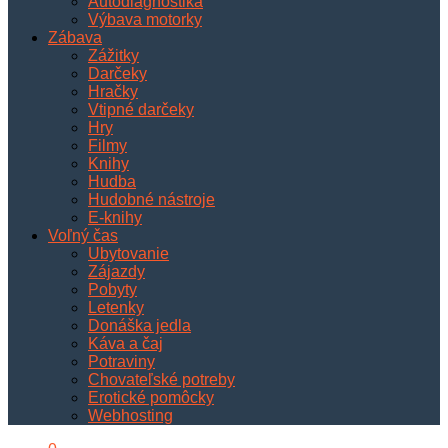
Autodiagnostika
Výbava motorky
Zábava
Zážitky
Darčeky
Hračky
Vtipné darčeky
Hry
Filmy
Knihy
Hudba
Hudobné nástroje
E-knihy
Voľný čas
Ubytovanie
Zájazdy
Pobyty
Letenky
Donáška jedla
Káva a čaj
Potraviny
Chovateľské potreby
Erotické pomôcky
Webhosting