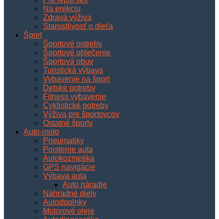
Na erekciu
Zdravá výživa
Starostlivosť o dieťa
Šport
Športové potreby
Športové oblečenie
Športová obuv
Turistická výbava
Vybavenie na šport
Detské potreby
Fitness vybavenie
Cyklistické potreby
Výživa pre športovcov
Ostatné športy
Auto-moto
Pneumatiky
Poistenie auta
Autokozmetika
GPS navigácie
Výbava auta
Auto náradie
Náhradné diely
Autodoplnky
Motorové oleje