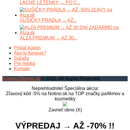
LACNÉ LETENKY → PO C...
SUŠIČKY PRÁDLA → AŽ...
ALZA PREMIUM → AŽ 30...
Pridať kupón
Ako to funguje?
Súťaže
Pre médiá
Kontakt
KuponyZdarma.sk
© 2026. All Rights Reserved.
Neprehliadnite! Špeciálna akcia:
Zľavový kód -5% na Notino.sk na TOP značky parfémov a
kozmetiky
Zavrieť okno (X)
VÝPREDAJ → AŽ -70% !!