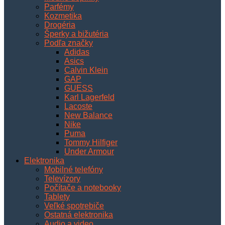
Parfémy
Kozmetika
Drogéria
Šperky a bižutéria
Podľa značky
Adidas
Asics
Calvin Klein
GAP
GUESS
Karl Lagerfeld
Lacoste
New Balance
Nike
Puma
Tommy Hilfiger
Under Armour
Elektronika
Mobilné telefóny
Televízory
Počítače a notebooky
Tablety
Veľké spotrebiče
Ostatná elektronika
Audio a video