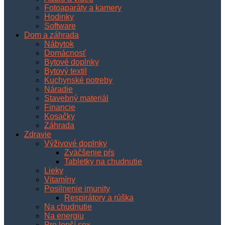
Fotoaparáty a kamery
Hodinky
Software
Dom a záhrada
Nábytok
Domácnosť
Bytové doplnky
Bytový textil
Kuchynské potreby
Náradie
Stavebný materiál
Financie
Kosačky
Záhrada
Zdravie
Výživové doplnky
Zväčšenie pŕs
Tabletky na chudnutie
Lieky
Vitamíny
Posilnenie imunity
Respirátory a rúška
Na chudnutie
Na energiu
Pre lepší sex