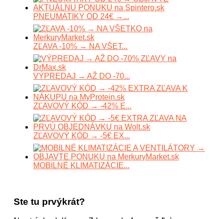
PNEUMATIKY OD 24€ →...
ZĽAVA -10% → NA VŠET...
VÝPREDAJ → AŽ DO -70...
ZĽAVOVÝ KÓD → -42% E...
ZĽAVOVÝ KÓD → -5€ EX...
MOBILNÉ KLIMATIZÁCIE...
Ste tu prvýkrát?