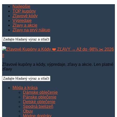
Najlepšie
TOP kupóny
Zľavové kódy
Výpredaje
Zľavy a akcie
Zľavy na prvý nákup
Zľavové kupóny a kódy, výpredaje, zľavy a akcie. Len platné
zľavy
Móda a krása
Dámske oblečenie
Pánske oblečenie
Detské oblečenie
Spodná bielizeň
Obuv
Módne doplnky