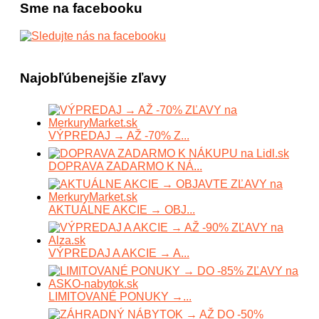
Sme na facebooku
Najobľúbenejšie zľavy
VÝPREDAJ → AŽ -70% Z...
DOPRAVA ZADARMO K NÁ...
AKTUÁLNE AKCIE → OBJ...
VÝPREDAJ A AKCIE → A...
LIMITOVANÉ PONUKY →...