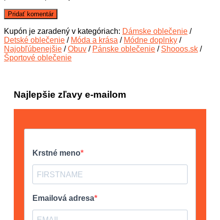
Kupón je zaradený v kategóriach:
Dámske oblečenie
/
Detské oblečenie
/
Móda a krása
/
Módne doplnky
/
Najobľúbenejšie
/
Obuv
/
Pánske oblečenie
/
Shooos.sk
/
Športové oblečenie
Najlepšie zľavy e-mailom