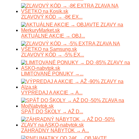
ZĽAVOVÝ KÓD → -8€ EX...
AKTUÁLNE AKCIE → OBJ...
ZĽAVOVÝ KÓD → -5% EX...
LIMITOVANÉ PONUKY →...
VÝPREDAJ A AKCIE → A...
SPÄŤ DO ŠKOLY → AŽ D...
ZÁHRADNÝ NÁBYTOK → A...