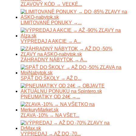
ZĽAVOVÝ KÓD → VEĽKÉ...
LIMITOVANÉ PONUKY →...
VÝPREDAJ A AKCIE → A...
ZÁHRADNÝ NÁBYTOK → A...
SPÄŤ DO ŠKOLY → AŽ D...
PNEUMATIKY OD 24€ →...
ZĽAVA -10% → NA VŠET...
VÝPREDAJ → AŽ DO -70...