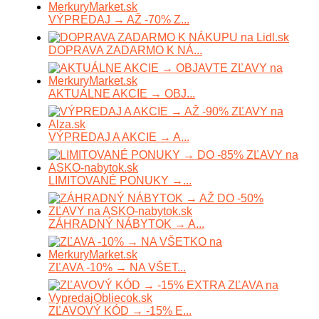
VÝPREDAJ → AŽ -70% Z...
DOPRAVA ZADARMO K NÁ...
AKTUÁLNE AKCIE → OBJ...
VÝPREDAJ A AKCIE → A...
LIMITOVANÉ PONUKY →...
ZÁHRADNÝ NÁBYTOK → A...
ZĽAVA -10% → NA VŠET...
ZĽAVOVÝ KÓD → -15% E...