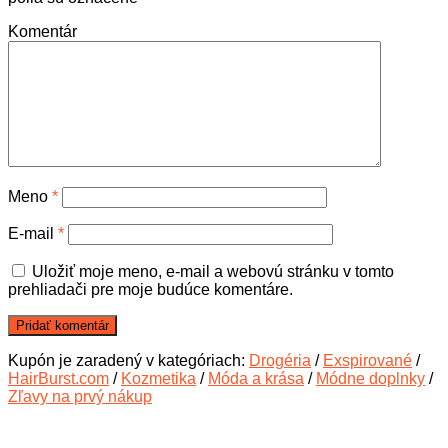
Komentár
Meno
*
E-mail
*
Uložiť moje meno, e-mail a webovú stránku v tomto
prehliadači pre moje budúce komentáre.
Kupón je zaradený v kategóriach:
Drogéria
/
Exspirované
/
HairBurst.com
/
Kozmetika
/
Móda a krása
/
Módne doplnky
/
Zľavy na prvý nákup