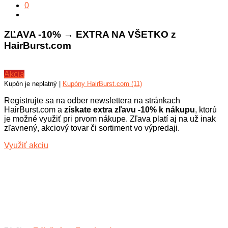
0
ZĽAVA -10% → EXTRA NA VŠETKO z
HairBurst.com
Akcia
Kupón je neplatný |
Kupóny HairBurst.com (11)
Registrujte sa na odber newslettera na stránkach
HairBurst.com a
získate extra zľavu -10% k nákupu
, ktorú
je možné využiť pri prvom nákupe. Zľava platí aj na už inak
zľavnený, akciový tovar či sortiment vo výpredaji.
Využiť akciu