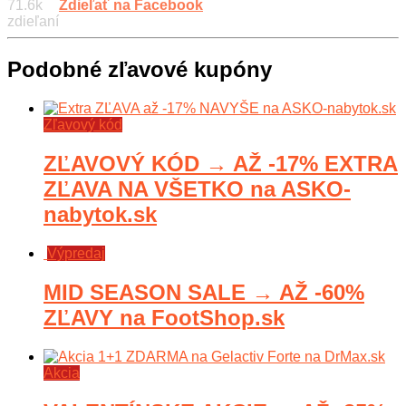
71.6k
Zdieľať na Facebook
zdieľaní
Podobné zľavové kupóny
Zľavový kód
ZĽAVOVÝ KÓD → AŽ -17% EXTRA
ZĽAVA NA VŠETKO na ASKO-
nabytok.sk
Výpredaj
MID SEASON SALE → AŽ -60%
ZĽAVY na FootShop.sk
Akcia