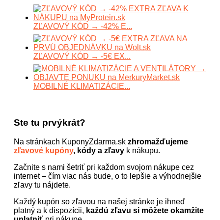
ZĽAVOVÝ KÓD → -42% E...
ZĽAVOVÝ KÓD → -5€ EX...
MOBILNÉ KLIMATIZÁCIE...
Ste tu prvýkrát?
Na stránkach KuponyZdarma.sk
zhromažďujeme
zľavové kupóny
, kódy a zľavy
k nákupu.
Začnite s nami šetriť pri každom svojom nákupe cez
internet – čím viac nás bude, o to lepšie a výhodnejšie
zľavy tu nájdete.
Každý kupón so zľavou na našej stránke je ihneď
platný a k dispozícii,
každú zľavu si môžete okamžite
uplatniť
pri nákupe.