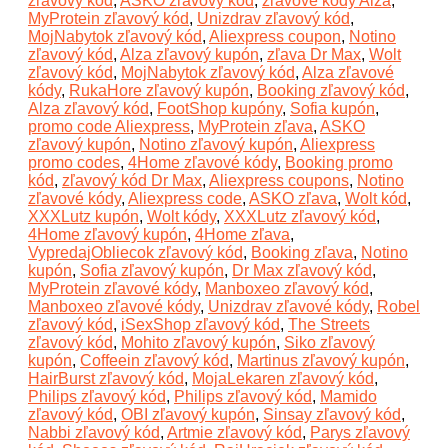
zľavový kód
,
ASKO zľavový kód
,
zľavové kódy Alza
,
MyProtein zľavový kód
,
Unizdrav zľavový kód
,
MojNabytok zľavový kód
,
Aliexpress coupon
,
Notino
zľavový kód
,
Alza zľavový kupón
,
zľava Dr Max
,
Wolt
zľavový kód
,
MojNabytok zľavový kód
,
Alza zľavové
kódy
,
RukaHore zľavový kupón
,
Booking zľavový kód
,
Alza zľavový kód
,
FootShop kupóny
,
Sofia kupón
,
promo code Aliexpress
,
MyProtein zľava
,
ASKO
zľavový kupón
,
Notino zľavový kupón
,
Aliexpress
promo codes
,
4Home zľavové kódy
,
Booking promo
kód
,
zľavový kód Dr Max
,
Aliexpress coupons
,
Notino
zľavové kódy
,
Aliexpress code
,
ASKO zľava
,
Wolt kód
,
XXXLutz kupón
,
Wolt kódy
,
XXXLutz zľavový kód
,
4Home zľavový kupón
,
4Home zľava
,
VypredajObliecok zľavový kód
,
Booking zľava
,
Notino
kupón
,
Sofia zľavový kupón
,
Dr Max zľavový kód
,
MyProtein zľavové kódy
,
Manboxeo zľavový kód
,
Manboxeo zľavové kódy
,
Unizdrav zľavové kódy
,
Robel
zľavový kód
,
iSexShop zľavový kód
,
The Streets
zľavový kód
,
Mohito zľavový kupón
,
Siko zľavový
kupón
,
Coffeein zľavový kód
,
Martinus zľavový kupón
,
HairBurst zľavový kód
,
MojaLekaren zľavový kód
,
Philips zľavový kód
,
Philips zľavový kód
,
Mamido
zľavový kód
,
OBI zľavový kupón
,
Sinsay zľavový kód
,
Nabbi zľavový kód
,
Artmie zľavový kód
,
Parys zľavový