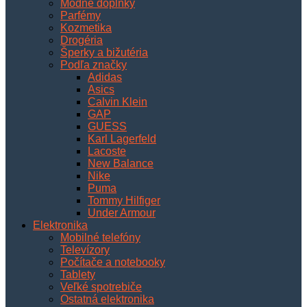
Módne doplnky
Parfémy
Kozmetika
Drogéria
Šperky a bižutéria
Podľa značky
Adidas
Asics
Calvin Klein
GAP
GUESS
Karl Lagerfeld
Lacoste
New Balance
Nike
Puma
Tommy Hilfiger
Under Armour
Elektronika
Mobilné telefóny
Televízory
Počítače a notebooky
Tablety
Veľké spotrebiče
Ostatná elektronika