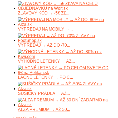
ZĽAVOVÝ KÓD → -5€ ZĽ...
VÝPREDAJ NA MOBILY →...
VÝPREDAJ → AŽ DO -70...
VÝHODNÉ LETENKY → AŽ...
LACNÉ LETENKY → PO C...
SUŠIČKY PRÁDLA → AŽ...
ALZA PREMIUM → AŽ 30...