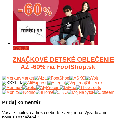
Výpredaj
ZNAČKOVÉ DETSKÉ OBLEČENIE
→ AŽ -60% na FootShop.sk
Pridaj komentár
Vaša e-mailová adresa nebude zverejnená.
Vyžadované
polia sú označené
*