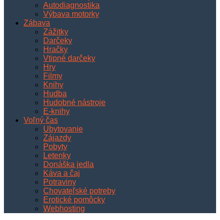
Autodiagnostika
Výbava motorky
Zábava
Zážitky
Darčeky
Hračky
Vtipné darčeky
Hry
Filmy
Knihy
Hudba
Hudobné nástroje
E-knihy
Voľný čas
Ubytovanie
Zájazdy
Pobyty
Letenky
Donáška jedla
Káva a čaj
Potraviny
Chovateľské potreby
Erotické pomôcky
Webhosting