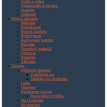
Audio a video
Fotoaparáty a kamery
Hodinky
Software
Dom a záhrada
Nábytok
Domácnosť
Bytové doplnky
Bytový textil
Kuchynské potreby
Náradie
Stavebný materiál
Financie
Kosačky
Záhrada
Zdravie
Výživové doplnky
Zväčšenie pŕs
Tabletky na chudnutie
Lieky
Vitamíny
Posilnenie imunity
Respirátory a rúška
Na chudnutie
Na energiu