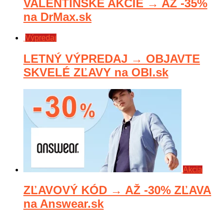
VALENTÍNSKE AKCIE → AŽ -35%
na DrMax.sk
Výpredaj
LETNÝ VÝPREDAJ → OBJAVTE
SKVELÉ ZĽAVY na OBI.sk
Akcia
ZĽAVOVÝ KÓD → AŽ -30% ZĽAVA
na Answear.sk