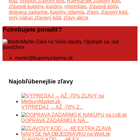
kód
,
Shooos zľavový kód
,
RajHraciek zľavový kód
,
zľavové kupóny
,
kupóny
,
výpredaje
,
zľavové kódy
,
doprava zadarmo
,
kupóny zdarma
,
zľavy
,
zľavový kód
,
prvý nákup zľavový kód
,
zľavy akcie
Potrebujete poradiť?
Martin čaká na Vaše otázky. Opýtajte sa, rád
pomôžem
martin@kuponyzdarma.sk
Najobľúbenejšie zľavy
VÝPREDAJ → AŽ -70% Z...
DOPRAVA ZADARMO K NÁ...
ZĽAVOVÝ KÓD → -6€ EX...