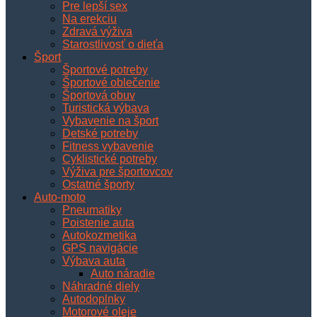
Pre lepší sex
Na erekciu
Zdravá výživa
Starostlivosť o dieťa
Šport
Športové potreby
Športové oblečenie
Športová obuv
Turistická výbava
Vybavenie na šport
Detské potreby
Fitness vybavenie
Cyklistické potreby
Výživa pre športovcov
Ostatné športy
Auto-moto
Pneumatiky
Poistenie auta
Autokozmetika
GPS navigácie
Výbava auta
Auto náradie
Náhradné diely
Autodoplnky
Motorové oleje