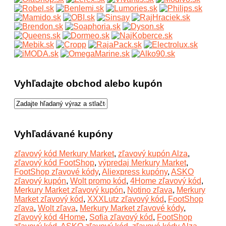
Vyhľadajte obchod alebo kupón
Vyhľadávané kupóny
zľavový kód Merkury Market
,
zľavový kupón Alza
,
zľavový kód FootShop
,
výpredaj Merkury Market
,
FootShop zľavové kódy
,
Aliexpress kupóny
,
ASKO
zľavový kupón
,
Wolt promo kód
,
4Home zľavový kód
,
Merkury Market zľavový kupón
,
Notino zľava
,
Merkury
Market zľavový kód
,
XXXLutz zľavový kód
,
FootShop
zľava
,
Wolt zľava
,
Merkury Market zľavové kódy
,
zľavový kód 4Home
,
Sofia zľavový kód
,
FootShop