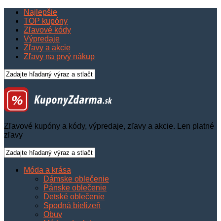
Najlepšie
TOP kupóny
Zľavové kódy
Výpredaje
Zľavy a akcie
Zľavy na prvý nákup
Zľavové kupóny a kódy, výpredaje, zľavy a akcie. Len platné
zľavy
Móda a krása
Dámske oblečenie
Pánske oblečenie
Detské oblečenie
Spodná bielizeň
Obuv